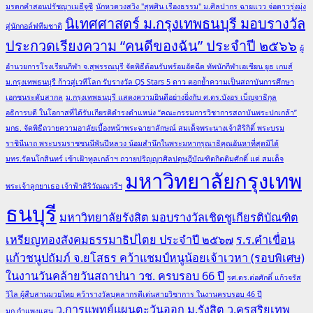
มรดกคำสอนปรัชญาเมธีจูซี
นักหวดวงสวิง "สุพศิน เรืองธรรม" ม.ศิลปากร ฉายแวว จ่อดาวรุ่งมุ่ง
นิเทศศาสตร์ ม.กรุงเทพธนบุรี มอบรางวัล
สู่นักกอล์ฟทีมชาติ
ประกวดเรียงความ “คนดีของฉัน” ประจำปี ๒๕๖๖
ผู้
อำนวยการโรงเรียนกีฬา จ.สุพรรณบุรี จัดพิธีต้อนรับพร้อมอัดฉีด ทัพนักกีฬาเอเชียน ยูธ เกมส์
ม.กรุงเทพธนบุรี ก้าวสู่เวทีโลก รับรางวัล QS Stars 5 ดาว ตอกย้ำความเป็นสถาบันการศึกษา
เอกชนระดับสากล
ม.กรุงเทพธนบุรี แสดงความยินดีอย่างยิ่งกับ ศ.ดร.บังอร เบ็ญจาธิกุล
อธิการบดี ในโอกาสที่ได้รับเกียรติดำรงตำแหน่ง “คณะกรรมการวิชาการสถาบันพระปกเกล้า”
มกธ. จัดพิธีถวายความอาลัยเบื้องหน้าพระฉายาลักษณ์ สมเด็จพระนางเจ้าสิริกิติ์ พระบรม
ราชินีนาถ พระบรมราชชนนีพันปีหลวง น้อมสำนึกในพระมหากรุณาธิคุณอันหาที่สุดมิได้
มทร.รัตนโกสินทร์ เข้าเฝ้าทูลเกล้าฯ ถวายปริญญาศิลปดุษฎีบัณฑิตกิตติมศักดิ์ แด่ สมเด็จ
มหาวิทยาลัยกรุงเทพ
พระเจ้าลูกยาเธอ เจ้าฟ้าสิริวัณณวรีฯ
ธนบุรี
มหาวิทยาลัยรังสิต มอบรางวัลเชิดชูเกียรติบัณฑิต
เหรียญทองสังคมธรรมาธิปไตย ประจำปี ๒๕๖๗
ร.ร.คำเขื่อน
แก้วชนูปถัมภ์ จ.ยโสธร คว้าแชมป์หนูน้อยเจ้าเวหา (รอบพิเศษ)
ในงานวันคล้ายวันสถาปนา วช. ครบรอบ 66 ปี
รศ.ดร.ต่อศักดิ์ แก้วจรัส
วิไล ผู้สืบสานมวยไทย คว้ารางวัลบุคลากรดีเด่นสายวิชาการ ในงานครบรอบ 46 ปี
ว.การแพทย์แผนตะวันออก ม.รังสิต
ว.ครูสุริยเทพ
มก.กำแพงแสน