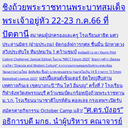
ชิงถ้วยพระราชทานพระบาทสมเด็จ
พระเจ้าอยู่หัว 22-23 ก.ค.66 ที่
ปัตตานี
สมาคมผู้ปกครองและครู โรงเรียนสาธิต มศว
ประสานมิตร (ฝ่ายประถม) จัดกอล์ฟการกุศล ชื่นมื่น นักหวดวง
สวิงประทับใจ ทีมปทุมวัน 1 คว้าแชมป์
หนูน้อยจ้าวเวหา Young Pilot
Coding Challenge: Special Edition ในงาน “NRCT Forum 2025”
อักษรฯ จุฬาฯ เปิดสอน
รายวิชา “Dracula and Modern Culture” จากวรรณกรรมสยองขวัญสู่กระจกสะท้อน
วัฒนธรรมร่วมใหม่
อัสสัมชัญ ขึ้นนำ บาสเกตบอลชาย รุ่นอายุไม่เกิน 14 ปี รายการ "3 Times
แฮปปี้แลนด์เซ็นเตอร์ จัดใหญ่สืบสาน
Basketball League 2025"
เทศกาลกินเจ เขตบางกะปิ “กิน ไหว้ อิ่มบุญ” ครั้งที่ 7
โรงเรียน
กีฬาจังหวัดสุพรรณบุรี คว้าแชมป์ตะกร้อหญิงถ้วยพระราชทาน
ม.ว.ก.
โรงเรียนนานาชาติไบรท์ตัน คอลเลจ กรุงเทพฯ เปิดรับ
“ศ.ดร.บังอร”
สมัครค่ายกิจกรรม October Camp แล้ว!
อธิการบดี มกธ. นำผู้บริหาร คณาจารย์