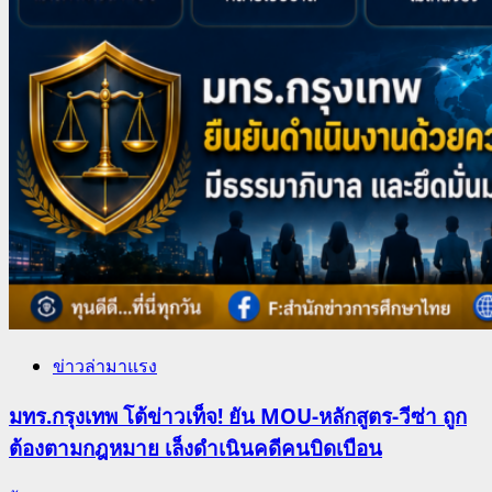
ข่าวล่ามาแรง
มทร.กรุงเทพ โต้ข่าวเท็จ! ยัน MOU-หลักสูตร-วีซ่า ถูก
ต้องตามกฎหมาย เล็งดำเนินคดีคนบิดเบือน