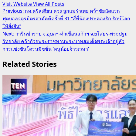
Visit Website
View All Posts
Post
Previous:
กท.คริสเตียน ควง ลูกแม่รำเพย คว้าชัยนัดแรก
ฟุตบอลจตุรมิตรสามัคคีครั้งที่ 31 “สี่พี่น้องประคองรัก รักษ์โลก
navigation
ให้ยั่งยืน”
Next:
วารินชำราบ จ.อุบลฯ-คำเขื่อนแก้วฯ จ.ยโสธร-พระปฐม
วิทยาลัย คว้าถ้วยพระราชทานพระบาทสมเด็จพระเจ้าอยู่หัว
การแข่งขันโดรนมิชชั่น ‘หนูน้อยจ้าวเวหา’
Related Stories