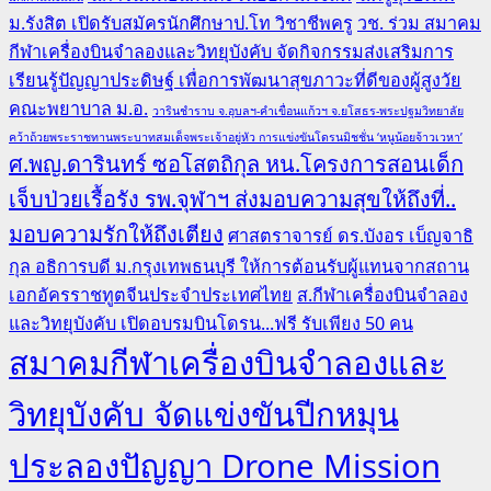
ม.รังสิต เปิดรับสมัครนักศึกษาป.โท วิชาชีพครู
วช. ร่วม สมาคม
กีฬาเครื่องบินจำลองและวิทยุบังคับ จัดกิจกรรมส่งเสริมการ
เรียนรู้ปัญญาประดิษฐ์ เพื่อการพัฒนาสุขภาวะที่ดีของผู้สูงวัย
คณะพยาบาล ม.อ.
วารินชำราบ จ.อุบลฯ-คำเขื่อนแก้วฯ จ.ยโสธร-พระปฐมวิทยาลัย
คว้าถ้วยพระราชทานพระบาทสมเด็จพระเจ้าอยู่หัว การแข่งขันโดรนมิชชั่น ‘หนูน้อยจ้าวเวหา’
ศ.พญ.ดารินทร์ ซอโสตถิกุล หน.โครงการสอนเด็ก
เจ็บป่วยเรื้อรัง รพ.จุฬาฯ ส่งมอบความสุขให้ถึงที่..
มอบความรักให้ถึงเตียง
ศาสตราจารย์ ดร.บังอร เบ็ญจาธิ
กุล อธิการบดี ม.กรุงเทพธนบุรี ให้การต้อนรับผู้แทนจากสถาน
เอกอัครราชทูตจีนประจำประเทศไทย
ส.กีฬาเครื่องบินจำลอง
และวิทยุบังคับ เปิดอบรมบินโดรน...ฟรี รับเพียง 50 คน
สมาคมกีฬาเครื่องบินจำลองและ
วิทยุบังคับ จัดแข่งขันปีกหมุน
ประลองปัญญา Drone Mission