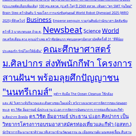
(ประเภทคัดเลือกเพิ่มเติม)
100 ทุน สควค. (ป.ตรี–โท) ปี 2569 สสวท. เฟ้นหา “ครู SMT รุ่นใหม่”
Brain Step คว้าอันดับ 5 ของโลก การแข่งขันหุ่นยนต์ World Robot Olympiad 2025 (WRO
Business
2025) ที่สิงคโปร์
Emperor penguin รวมรุ่นศิษย์เก่านักบาสฯ อัสสัมชัญ
Newsbeat
World
Science
คว้าที่ 3 บาสเกตบอล ถ้วย ค.
กท.คริสเตียน ควง ลูกแม่รำเพย คว้าชัยนัดแรก ฟุตบอลจตุรมิตรสามัคคีครั้งที่ 31 "สี่พี่น้อง
คณะศึกษาศาสตร์
ประคองรัก รักษ์โลกให้ยั่งยืน"
ม.ศิลปากร ส่งทัพนักกีฬา โครงการ
สานฝันฯ พร้อมลุยศึกปัญญาชน
"นนทรีเกมส์"
จุฬาฯ จับมือ The Ocean Cleanup ใช้กล้อง
และ AI วิเคราะห์ปริมาณและเส้นทางขยะในแม่น้ำ หวังวางแนวทางการจัดการขยะก่อนออก
ทะเล
ดร.วิชิต อิ่มอารมย์ นั่งประธาน ป.เอก การจัดการนันทนาการ การท่องเที่ยวและกีฬา
ดร.วิชิต อิ่มอารมย์ ประธาน ป.เอก ศิลปากร เป็น
ม.ศิลปากร อีกสมัย
วิทยากรโครงการอบรมอาสาสมัครท่องเที่ยวและกีฬา (อสทก.)
นักวิชาการจีน-นานาชาติร่วมเวทีเสวนาข้ามวัฒนธรรม ณ เมืองหนานผิง มณฑลฝูเจี้ยน สืบสาน