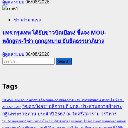
ผู้ดูแลระบบ
06/08/2026
ข่าวล่ามาแรง
มทร.กรุงเทพ โต้ยับข่าวบิดเบือน! ชี้แจง MOU-
หลักสูตร-วีซ่า ถูกกฎหมาย ยันยึดธรรมาภิบาล
ผู้ดูแลระบบ
06/08/2026
Search
for:
Tags
"TCAS69 มาแล้ว! ภาควิชาเครื่องกลและการบิน-อวกาศ มจพ. เปิดรับสมัคร 4 สาขาเด็ด ทั้ง ME
"ศ.ดร.บังอร" อธิการบดี มกธ. ประธานถวายผ้าพระ
AE I-ME I-AE"
กฐินพระราชทาน ประจำปี 2567 ณ วัดศรีสุดาราม วรวิหาร
"สมจิต บุญคงเสน" ผู้อำนวยการโรงเรียนกีฬาจังหวัดสุพรรณบุรี โชว์ผลงานพร้อมแสดงความยินดี
ต่อผลงานระดับชาติและนานาชาติ
32 ทุน พสวท. ป.ตรี–โท–เอก ศึกษาต่อต่างประเทศ ปี 2569