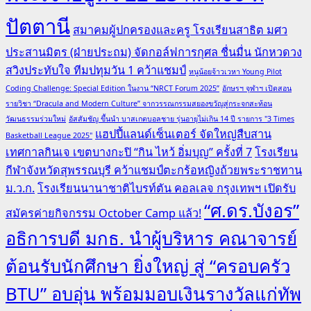
ปัตตานี
สมาคมผู้ปกครองและครู โรงเรียนสาธิต มศว
ประสานมิตร (ฝ่ายประถม) จัดกอล์ฟการกุศล ชื่นมื่น นักหวดวง
สวิงประทับใจ ทีมปทุมวัน 1 คว้าแชมป์
หนูน้อยจ้าวเวหา Young Pilot
Coding Challenge: Special Edition ในงาน “NRCT Forum 2025”
อักษรฯ จุฬาฯ เปิดสอน
รายวิชา “Dracula and Modern Culture” จากวรรณกรรมสยองขวัญสู่กระจกสะท้อน
วัฒนธรรมร่วมใหม่
อัสสัมชัญ ขึ้นนำ บาสเกตบอลชาย รุ่นอายุไม่เกิน 14 ปี รายการ "3 Times
แฮปปี้แลนด์เซ็นเตอร์ จัดใหญ่สืบสาน
Basketball League 2025"
เทศกาลกินเจ เขตบางกะปิ “กิน ไหว้ อิ่มบุญ” ครั้งที่ 7
โรงเรียน
กีฬาจังหวัดสุพรรณบุรี คว้าแชมป์ตะกร้อหญิงถ้วยพระราชทาน
ม.ว.ก.
โรงเรียนนานาชาติไบรท์ตัน คอลเลจ กรุงเทพฯ เปิดรับ
“ศ.ดร.บังอร”
สมัครค่ายกิจกรรม October Camp แล้ว!
อธิการบดี มกธ. นำผู้บริหาร คณาจารย์
ต้อนรับนักศึกษา ยิ่งใหญ่ สู่ “ครอบครัว
BTU” อบอุ่น พร้อมมอบเงินรางวัลแก่ทัพ