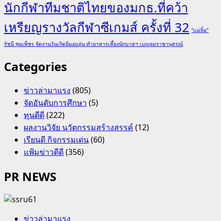
นักกีฬาทีมชาติไทยของมกธ.ที่คว้า
เหรียญรางวัลกีฬาซีเกมส์ ครั้งที่ 32
“แม่จิ๋ม”
รัชนี ชุมเพ็ชร จัดงานวันเกิดอิ่มอบอุ่น ทำอาหารเลี้ยงนักบาสฯ เบญจมราชานุสรณ์
Categories
ข่าวล่ามาแรง
(805)
จัดอันดับการศึกษา
(5)
ทุนดีดี
(222)
ผลงานวิจัย นวัตกรรมสร้างสรรค์
(12)
เรียนดี กิจกรรมเด่น
(60)
แฟ้มข่าวดีดี
(356)
PR NEWS
ข่าวล่ามาแรง