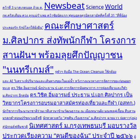
Newsbeat
World
Science
คว้าที่ 3 บาสเกตบอล ถ้วย ค.
กท.คริสเตียน ควง ลูกแม่รำเพย คว้าชัยนัดแรก ฟุตบอลจตุรมิตรสามัคคีครั้งที่ 31 "สี่พี่น้อง
คณะศึกษาศาสตร์
ประคองรัก รักษ์โลกให้ยั่งยืน"
ม.ศิลปากร ส่งทัพนักกีฬา โครงการ
สานฝันฯ พร้อมลุยศึกปัญญาชน
"นนทรีเกมส์"
จุฬาฯ จับมือ The Ocean Cleanup ใช้กล้อง
และ AI วิเคราะห์ปริมาณและเส้นทางขยะในแม่น้ำ หวังวางแนวทางการจัดการขยะก่อนออก
ทะเล
ดร.วิชิต อิ่มอารมย์ นั่งประธาน ป.เอก การจัดการนันทนาการ การท่องเที่ยวและกีฬา
ดร.วิชิต อิ่มอารมย์ ประธาน ป.เอก ศิลปากร เป็น
ม.ศิลปากร อีกสมัย
วิทยากรโครงการอบรมอาสาสมัครท่องเที่ยวและกีฬา (อสทก.)
นักวิชาการจีน-นานาชาติร่วมเวทีเสวนาข้ามวัฒนธรรม ณ เมืองหนานผิง มณฑลฝูเจี้ยน สืบสาน
มรดกคำสอนปรัชญาเมธีจูซี
นักหวดวงสวิง "สุพศิน เรืองธรรม" ม.ศิลปากร ฉายแวว จ่อดาวรุ่งมุ่ง
นิเทศศาสตร์ ม.กรุงเทพธนบุรี มอบรางวัล
สู่นักกอล์ฟทีมชาติ
ประกวดเรียงความ “คนดีของฉัน” ประจำปี ๒๕๖๖
ผู้