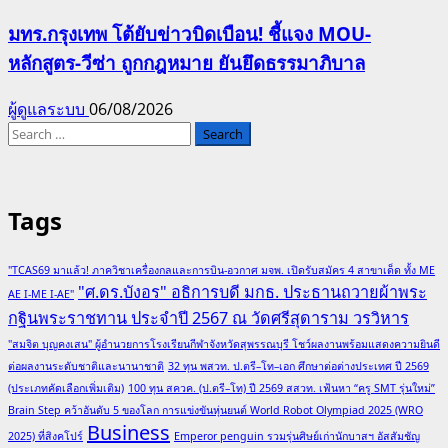
มทร.กรุงเทพ โต้ยับข่าวบิดเบือน! ชี้แจง MOU-
หลักสูตร-วีซ่า ถูกกฎหมาย ยันยึดธรรมาภิบาล
ผู้ดูแลระบบ
06/08/2026
Search
for:
Tags
"TCAS69 มาแล้ว! ภาควิชาเครื่องกลและการบิน-อวกาศ มจพ. เปิดรับสมัคร 4 สาขาเด็ด ทั้ง ME
"ศ.ดร.บังอร" อธิการบดี มกธ. ประธานถวายผ้าพระ
AE I-ME I-AE"
กฐินพระราชทาน ประจำปี 2567 ณ วัดศรีสุดาราม วรวิหาร
"สมจิต บุญคงเสน" ผู้อำนวยการโรงเรียนกีฬาจังหวัดสุพรรณบุรี โชว์ผลงานพร้อมแสดงความยินดี
ต่อผลงานระดับชาติและนานาชาติ
32 ทุน พสวท. ป.ตรี–โท–เอก ศึกษาต่อต่างประเทศ ปี 2569
(ประเภทคัดเลือกเพิ่มเติม)
100 ทุน สควค. (ป.ตรี–โท) ปี 2569 สสวท. เฟ้นหา “ครู SMT รุ่นใหม่”
Brain Step คว้าอันดับ 5 ของโลก การแข่งขันหุ่นยนต์ World Robot Olympiad 2025 (WRO
Business
2025) ที่สิงคโปร์
Emperor penguin รวมรุ่นศิษย์เก่านักบาสฯ อัสสัมชัญ