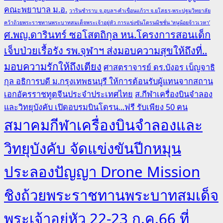
คณะพยาบาล ม.อ.
วารินชำราบ จ.อุบลฯ-คำเขื่อนแก้วฯ จ.ยโสธร-พระปฐมวิทยาลัย
คว้าถ้วยพระราชทานพระบาทสมเด็จพระเจ้าอยู่หัว การแข่งขันโดรนมิชชั่น ‘หนูน้อยจ้าวเวหา’
ศ.พญ.ดารินทร์ ซอโสตถิกุล หน.โครงการสอนเด็ก
เจ็บป่วยเรื้อรัง รพ.จุฬาฯ ส่งมอบความสุขให้ถึงที่..
มอบความรักให้ถึงเตียง
ศาสตราจารย์ ดร.บังอร เบ็ญจาธิ
กุล อธิการบดี ม.กรุงเทพธนบุรี ให้การต้อนรับผู้แทนจากสถาน
เอกอัครราชทูตจีนประจำประเทศไทย
ส.กีฬาเครื่องบินจำลอง
และวิทยุบังคับ เปิดอบรมบินโดรน...ฟรี รับเพียง 50 คน
สมาคมกีฬาเครื่องบินจำลองและ
วิทยุบังคับ จัดแข่งขันปีกหมุน
ประลองปัญญา Drone Mission
ชิงถ้วยพระราชทานพระบาทสมเด็จ
พระเจ้าอยู่หัว 22-23 ก.ค.66 ที่