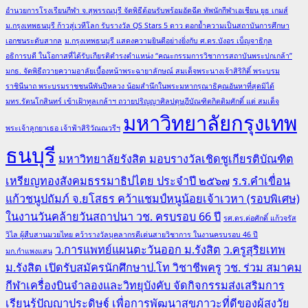
อำนวยการโรงเรียนกีฬา จ.สุพรรณบุรี จัดพิธีต้อนรับพร้อมอัดฉีด ทัพนักกีฬาเอเชียน ยูธ เกมส์
ม.กรุงเทพธนบุรี ก้าวสู่เวทีโลก รับรางวัล QS Stars 5 ดาว ตอกย้ำความเป็นสถาบันการศึกษา
เอกชนระดับสากล
ม.กรุงเทพธนบุรี แสดงความยินดีอย่างยิ่งกับ ศ.ดร.บังอร เบ็ญจาธิกุล
อธิการบดี ในโอกาสที่ได้รับเกียรติดำรงตำแหน่ง “คณะกรรมการวิชาการสถาบันพระปกเกล้า”
มกธ. จัดพิธีถวายความอาลัยเบื้องหน้าพระฉายาลักษณ์ สมเด็จพระนางเจ้าสิริกิติ์ พระบรม
ราชินีนาถ พระบรมราชชนนีพันปีหลวง น้อมสำนึกในพระมหากรุณาธิคุณอันหาที่สุดมิได้
มทร.รัตนโกสินทร์ เข้าเฝ้าทูลเกล้าฯ ถวายปริญญาศิลปดุษฎีบัณฑิตกิตติมศักดิ์ แด่ สมเด็จ
มหาวิทยาลัยกรุงเทพ
พระเจ้าลูกยาเธอ เจ้าฟ้าสิริวัณณวรีฯ
ธนบุรี
มหาวิทยาลัยรังสิต มอบรางวัลเชิดชูเกียรติบัณฑิต
เหรียญทองสังคมธรรมาธิปไตย ประจำปี ๒๕๖๗
ร.ร.คำเขื่อน
แก้วชนูปถัมภ์ จ.ยโสธร คว้าแชมป์หนูน้อยเจ้าเวหา (รอบพิเศษ)
ในงานวันคล้ายวันสถาปนา วช. ครบรอบ 66 ปี
รศ.ดร.ต่อศักดิ์ แก้วจรัส
วิไล ผู้สืบสานมวยไทย คว้ารางวัลบุคลากรดีเด่นสายวิชาการ ในงานครบรอบ 46 ปี
ว.การแพทย์แผนตะวันออก ม.รังสิต
ว.ครูสุริยเทพ
มก.กำแพงแสน
ม.รังสิต เปิดรับสมัครนักศึกษาป.โท วิชาชีพครู
วช. ร่วม สมาคม
กีฬาเครื่องบินจำลองและวิทยุบังคับ จัดกิจกรรมส่งเสริมการ
เรียนรู้ปัญญาประดิษฐ์ เพื่อการพัฒนาสุขภาวะที่ดีของผู้สูงวัย