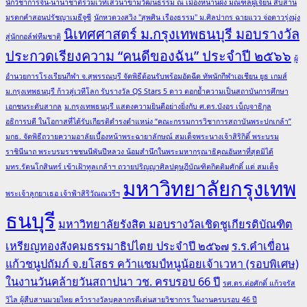
นักวิชาการจีน-นานาชาติร่วมเวทีเสวนาข้ามวัฒนธรรม ณ เมืองหนานผิง มณฑลฝูเจี้ยน สืบสาน
มรดกคำสอนปรัชญาเมธีจูซี
นักหวดวงสวิง "สุพศิน เรืองธรรม" ม.ศิลปากร ฉายแวว จ่อดาวรุ่งมุ่ง
นิเทศศาสตร์ ม.กรุงเทพธนบุรี มอบรางวัล
สู่นักกอล์ฟทีมชาติ
ประกวดเรียงความ “คนดีของฉัน” ประจำปี ๒๕๖๖
ผู้
อำนวยการโรงเรียนกีฬา จ.สุพรรณบุรี จัดพิธีต้อนรับพร้อมอัดฉีด ทัพนักกีฬาเอเชียน ยูธ เกมส์
ม.กรุงเทพธนบุรี ก้าวสู่เวทีโลก รับรางวัล QS Stars 5 ดาว ตอกย้ำความเป็นสถาบันการศึกษา
เอกชนระดับสากล
ม.กรุงเทพธนบุรี แสดงความยินดีอย่างยิ่งกับ ศ.ดร.บังอร เบ็ญจาธิกุล
อธิการบดี ในโอกาสที่ได้รับเกียรติดำรงตำแหน่ง “คณะกรรมการวิชาการสถาบันพระปกเกล้า”
มกธ. จัดพิธีถวายความอาลัยเบื้องหน้าพระฉายาลักษณ์ สมเด็จพระนางเจ้าสิริกิติ์ พระบรม
ราชินีนาถ พระบรมราชชนนีพันปีหลวง น้อมสำนึกในพระมหากรุณาธิคุณอันหาที่สุดมิได้
มทร.รัตนโกสินทร์ เข้าเฝ้าทูลเกล้าฯ ถวายปริญญาศิลปดุษฎีบัณฑิตกิตติมศักดิ์ แด่ สมเด็จ
มหาวิทยาลัยกรุงเทพ
พระเจ้าลูกยาเธอ เจ้าฟ้าสิริวัณณวรีฯ
ธนบุรี
มหาวิทยาลัยรังสิต มอบรางวัลเชิดชูเกียรติบัณฑิต
เหรียญทองสังคมธรรมาธิปไตย ประจำปี ๒๕๖๗
ร.ร.คำเขื่อน
แก้วชนูปถัมภ์ จ.ยโสธร คว้าแชมป์หนูน้อยเจ้าเวหา (รอบพิเศษ)
ในงานวันคล้ายวันสถาปนา วช. ครบรอบ 66 ปี
รศ.ดร.ต่อศักดิ์ แก้วจรัส
วิไล ผู้สืบสานมวยไทย คว้ารางวัลบุคลากรดีเด่นสายวิชาการ ในงานครบรอบ 46 ปี