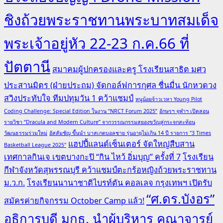
ชิงถ้วยพระราชทานพระบาทสมเด็จ
พระเจ้าอยู่หัว 22-23 ก.ค.66 ที่
ปัตตานี
สมาคมผู้ปกครองและครู โรงเรียนสาธิต มศว
ประสานมิตร (ฝ่ายประถม) จัดกอล์ฟการกุศล ชื่นมื่น นักหวดวง
สวิงประทับใจ ทีมปทุมวัน 1 คว้าแชมป์
หนูน้อยจ้าวเวหา Young Pilot
Coding Challenge: Special Edition ในงาน “NRCT Forum 2025”
อักษรฯ จุฬาฯ เปิดสอน
รายวิชา “Dracula and Modern Culture” จากวรรณกรรมสยองขวัญสู่กระจกสะท้อน
วัฒนธรรมร่วมใหม่
อัสสัมชัญ ขึ้นนำ บาสเกตบอลชาย รุ่นอายุไม่เกิน 14 ปี รายการ "3 Times
แฮปปี้แลนด์เซ็นเตอร์ จัดใหญ่สืบสาน
Basketball League 2025"
เทศกาลกินเจ เขตบางกะปิ “กิน ไหว้ อิ่มบุญ” ครั้งที่ 7
โรงเรียน
กีฬาจังหวัดสุพรรณบุรี คว้าแชมป์ตะกร้อหญิงถ้วยพระราชทาน
ม.ว.ก.
โรงเรียนนานาชาติไบรท์ตัน คอลเลจ กรุงเทพฯ เปิดรับ
“ศ.ดร.บังอร”
สมัครค่ายกิจกรรม October Camp แล้ว!
อธิการบดี มกธ. นำผู้บริหาร คณาจารย์