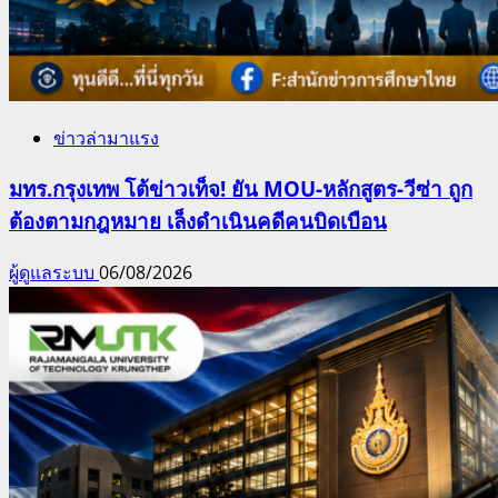
ข่าวล่ามาแรง
มทร.กรุงเทพ โต้ข่าวเท็จ! ยัน MOU-หลักสูตร-วีซ่า ถูก
ต้องตามกฎหมาย เล็งดำเนินคดีคนบิดเบือน
ผู้ดูแลระบบ
06/08/2026