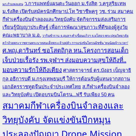
ว.การแพทย์แผนตะวันออก ม.รังสิต
ว.ครูสุริยเทพ
มก.กำแพงแสน
ม.รังสิต เปิดรับสมัครนักศึกษาป.โท วิชาชีพครู
วช. ร่วม สมาคม
กีฬาเครื่องบินจำลองและวิทยุบังคับ จัดกิจกรรมส่งเสริมการ
เรียนรู้ปัญญาประดิษฐ์ เพื่อการพัฒนาสุขภาวะที่ดีของผู้สูงวัย
คณะพยาบาล ม.อ.
วารินชำราบ จ.อุบลฯ-คำเขื่อนแก้วฯ จ.ยโสธร-พระปฐมวิทยาลัย
คว้าถ้วยพระราชทานพระบาทสมเด็จพระเจ้าอยู่หัว การแข่งขันโดรนมิชชั่น ‘หนูน้อยจ้าวเวหา’
ศ.พญ.ดารินทร์ ซอโสตถิกุล หน.โครงการสอนเด็ก
เจ็บป่วยเรื้อรัง รพ.จุฬาฯ ส่งมอบความสุขให้ถึงที่..
มอบความรักให้ถึงเตียง
ศาสตราจารย์ ดร.บังอร เบ็ญจาธิ
กุล อธิการบดี ม.กรุงเทพธนบุรี ให้การต้อนรับผู้แทนจากสถาน
เอกอัครราชทูตจีนประจำประเทศไทย
ส.กีฬาเครื่องบินจำลอง
และวิทยุบังคับ เปิดอบรมบินโดรน...ฟรี รับเพียง 50 คน
สมาคมกีฬาเครื่องบินจำลองและ
วิทยุบังคับ จัดแข่งขันปีกหมุน
ประลองปัญญา Drone Mission