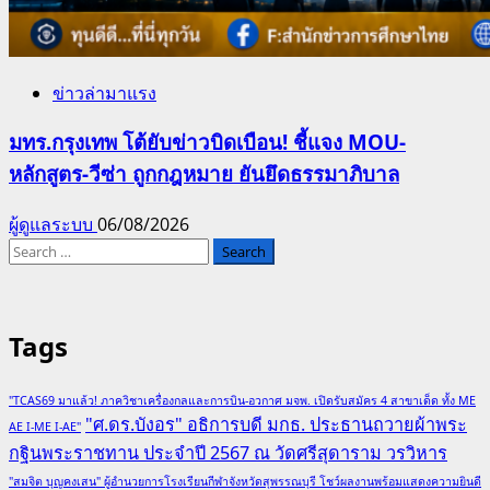
ข่าวล่ามาแรง
มทร.กรุงเทพ โต้ยับข่าวบิดเบือน! ชี้แจง MOU-
หลักสูตร-วีซ่า ถูกกฎหมาย ยันยึดธรรมาภิบาล
ผู้ดูแลระบบ
06/08/2026
Search
for:
Tags
"TCAS69 มาแล้ว! ภาควิชาเครื่องกลและการบิน-อวกาศ มจพ. เปิดรับสมัคร 4 สาขาเด็ด ทั้ง ME
"ศ.ดร.บังอร" อธิการบดี มกธ. ประธานถวายผ้าพระ
AE I-ME I-AE"
กฐินพระราชทาน ประจำปี 2567 ณ วัดศรีสุดาราม วรวิหาร
"สมจิต บุญคงเสน" ผู้อำนวยการโรงเรียนกีฬาจังหวัดสุพรรณบุรี โชว์ผลงานพร้อมแสดงความยินดี