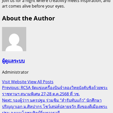
Join us for a night where creativity meets inspiration, and
art comes alive before your eyes.
About the Author
ผู้ดูแลระบบ
Administrator
Visit Website
View All Posts
Post
Previous:
RCSA จัดแข่งเครื่องบินจำลองวิทยุบังคับชิงถ้วยพระ
ราชทานฯ สนามพิเศษ 27-28 ต.ค.2568 ที่ วช.
navigation
Next:
รองผู้ว่าฯ นครปฐม ร่วมชิม “สำรับทับแก้ว” นักศึกษา
ปริญญาเอก ม.ศิลปากร โชว์เสน่ห์ปลายจวัก ดึงของดีเมืองพระ
ปฐม ลงเมนูโภชนศิลป์ถิ่นทวารวดี