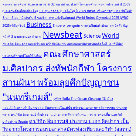
ต่อผลงานระดับชาติและนานาชาติ
32 ทุน พสวท. ป.ตรี–โท–เอก ศึกษาต่อต่างประเทศ ปี 2569
(ประเภทคัดเลือกเพิ่มเติม)
100 ทุน สควค. (ป.ตรี–โท) ปี 2569 สสวท. เฟ้นหา “ครู SMT รุ่นใหม่”
Brain Step คว้าอันดับ 5 ของโลก การแข่งขันหุ่นยนต์ World Robot Olympiad 2025 (WRO
Business
2025) ที่สิงคโปร์
Emperor penguin รวมรุ่นศิษย์เก่านักบาสฯ อัสสัมชัญ
Newsbeat
World
Science
คว้าที่ 3 บาสเกตบอล ถ้วย ค.
กท.คริสเตียน ควง ลูกแม่รำเพย คว้าชัยนัดแรก ฟุตบอลจตุรมิตรสามัคคีครั้งที่ 31 "สี่พี่น้อง
คณะศึกษาศาสตร์
ประคองรัก รักษ์โลกให้ยั่งยืน"
ม.ศิลปากร ส่งทัพนักกีฬา โครงการ
สานฝันฯ พร้อมลุยศึกปัญญาชน
"นนทรีเกมส์"
จุฬาฯ จับมือ The Ocean Cleanup ใช้กล้อง
และ AI วิเคราะห์ปริมาณและเส้นทางขยะในแม่น้ำ หวังวางแนวทางการจัดการขยะก่อนออก
ทะเล
ดร.วิชิต อิ่มอารมย์ นั่งประธาน ป.เอก การจัดการนันทนาการ การท่องเที่ยวและกีฬา
ดร.วิชิต อิ่มอารมย์ ประธาน ป.เอก ศิลปากร เป็น
ม.ศิลปากร อีกสมัย
วิทยากรโครงการอบรมอาสาสมัครท่องเที่ยวและกีฬา (อสทก.)