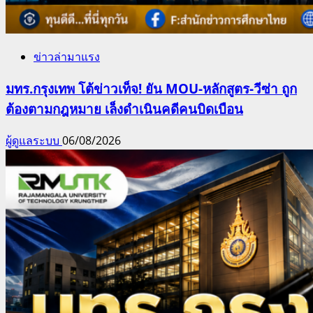
ข่าวล่ามาแรง
มทร.กรุงเทพ โต้ข่าวเท็จ! ยัน MOU-หลักสูตร-วีซ่า ถูก
ต้องตามกฎหมาย เล็งดำเนินคดีคนบิดเบือน
ผู้ดูแลระบบ
06/08/2026