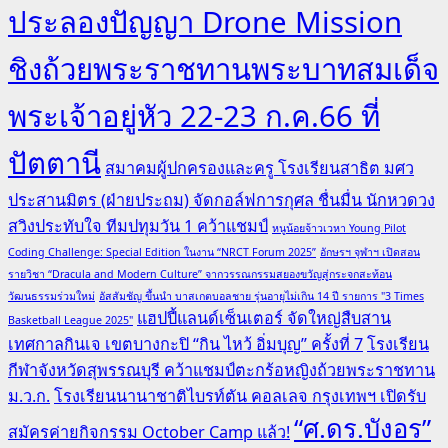
ประลองปัญญา Drone Mission
ชิงถ้วยพระราชทานพระบาทสมเด็จ
พระเจ้าอยู่หัว 22-23 ก.ค.66 ที่
ปัตตานี
สมาคมผู้ปกครองและครู โรงเรียนสาธิต มศว
ประสานมิตร (ฝ่ายประถม) จัดกอล์ฟการกุศล ชื่นมื่น นักหวดวง
สวิงประทับใจ ทีมปทุมวัน 1 คว้าแชมป์
หนูน้อยจ้าวเวหา Young Pilot
Coding Challenge: Special Edition ในงาน “NRCT Forum 2025”
อักษรฯ จุฬาฯ เปิดสอน
รายวิชา “Dracula and Modern Culture” จากวรรณกรรมสยองขวัญสู่กระจกสะท้อน
วัฒนธรรมร่วมใหม่
อัสสัมชัญ ขึ้นนำ บาสเกตบอลชาย รุ่นอายุไม่เกิน 14 ปี รายการ "3 Times
แฮปปี้แลนด์เซ็นเตอร์ จัดใหญ่สืบสาน
Basketball League 2025"
เทศกาลกินเจ เขตบางกะปิ “กิน ไหว้ อิ่มบุญ” ครั้งที่ 7
โรงเรียน
กีฬาจังหวัดสุพรรณบุรี คว้าแชมป์ตะกร้อหญิงถ้วยพระราชทาน
ม.ว.ก.
โรงเรียนนานาชาติไบรท์ตัน คอลเลจ กรุงเทพฯ เปิดรับ
“ศ.ดร.บังอร”
สมัครค่ายกิจกรรม October Camp แล้ว!