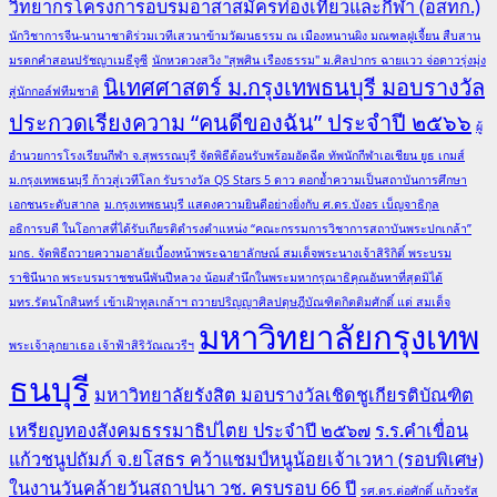
วิทยากรโครงการอบรมอาสาสมัครท่องเที่ยวและกีฬา (อสทก.)
นักวิชาการจีน-นานาชาติร่วมเวทีเสวนาข้ามวัฒนธรรม ณ เมืองหนานผิง มณฑลฝูเจี้ยน สืบสาน
มรดกคำสอนปรัชญาเมธีจูซี
นักหวดวงสวิง "สุพศิน เรืองธรรม" ม.ศิลปากร ฉายแวว จ่อดาวรุ่งมุ่ง
นิเทศศาสตร์ ม.กรุงเทพธนบุรี มอบรางวัล
สู่นักกอล์ฟทีมชาติ
ประกวดเรียงความ “คนดีของฉัน” ประจำปี ๒๕๖๖
ผู้
อำนวยการโรงเรียนกีฬา จ.สุพรรณบุรี จัดพิธีต้อนรับพร้อมอัดฉีด ทัพนักกีฬาเอเชียน ยูธ เกมส์
ม.กรุงเทพธนบุรี ก้าวสู่เวทีโลก รับรางวัล QS Stars 5 ดาว ตอกย้ำความเป็นสถาบันการศึกษา
เอกชนระดับสากล
ม.กรุงเทพธนบุรี แสดงความยินดีอย่างยิ่งกับ ศ.ดร.บังอร เบ็ญจาธิกุล
อธิการบดี ในโอกาสที่ได้รับเกียรติดำรงตำแหน่ง “คณะกรรมการวิชาการสถาบันพระปกเกล้า”
มกธ. จัดพิธีถวายความอาลัยเบื้องหน้าพระฉายาลักษณ์ สมเด็จพระนางเจ้าสิริกิติ์ พระบรม
ราชินีนาถ พระบรมราชชนนีพันปีหลวง น้อมสำนึกในพระมหากรุณาธิคุณอันหาที่สุดมิได้
มทร.รัตนโกสินทร์ เข้าเฝ้าทูลเกล้าฯ ถวายปริญญาศิลปดุษฎีบัณฑิตกิตติมศักดิ์ แด่ สมเด็จ
มหาวิทยาลัยกรุงเทพ
พระเจ้าลูกยาเธอ เจ้าฟ้าสิริวัณณวรีฯ
ธนบุรี
มหาวิทยาลัยรังสิต มอบรางวัลเชิดชูเกียรติบัณฑิต
เหรียญทองสังคมธรรมาธิปไตย ประจำปี ๒๕๖๗
ร.ร.คำเขื่อน
แก้วชนูปถัมภ์ จ.ยโสธร คว้าแชมป์หนูน้อยเจ้าเวหา (รอบพิเศษ)
ในงานวันคล้ายวันสถาปนา วช. ครบรอบ 66 ปี
รศ.ดร.ต่อศักดิ์ แก้วจรัส