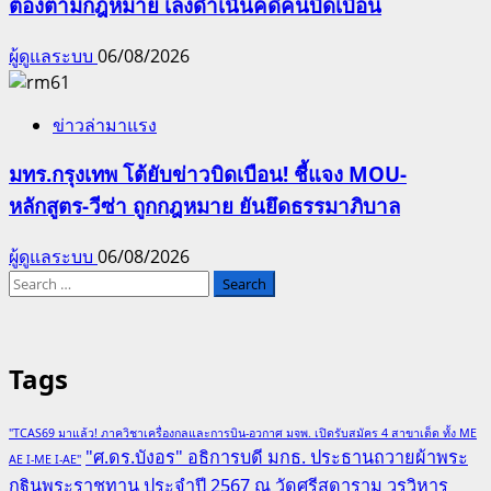
ต้องตามกฎหมาย เล็งดำเนินคดีคนบิดเบือน
ผู้ดูแลระบบ
06/08/2026
ข่าวล่ามาแรง
มทร.กรุงเทพ โต้ยับข่าวบิดเบือน! ชี้แจง MOU-
หลักสูตร-วีซ่า ถูกกฎหมาย ยันยึดธรรมาภิบาล
ผู้ดูแลระบบ
06/08/2026
Search
for:
Tags
"TCAS69 มาแล้ว! ภาควิชาเครื่องกลและการบิน-อวกาศ มจพ. เปิดรับสมัคร 4 สาขาเด็ด ทั้ง ME
"ศ.ดร.บังอร" อธิการบดี มกธ. ประธานถวายผ้าพระ
AE I-ME I-AE"
กฐินพระราชทาน ประจำปี 2567 ณ วัดศรีสุดาราม วรวิหาร