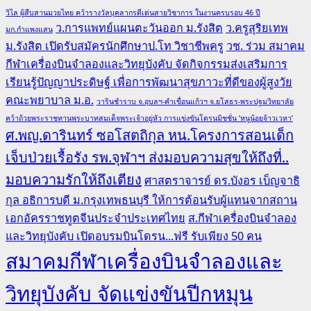
วิไล ผู้สืบสานมวยไทย คว้ารางวัลบุคลากรดีเด่นสายวิชาการ ในงานครบรอบ 46 ปี
ว.การแพทย์แผนตะวันออก ม.รังสิต
ว.ครูสุริยเทพ
มก.กำแพงแสน
ม.รังสิต เปิดรับสมัครนักศึกษาป.โท วิชาชีพครู
วช. ร่วม สมาคม
กีฬาเครื่องบินจำลองและวิทยุบังคับ จัดกิจกรรมส่งเสริมการ
เรียนรู้ปัญญาประดิษฐ์ เพื่อการพัฒนาสุขภาวะที่ดีของผู้สูงวัย
คณะพยาบาล ม.อ.
วารินชำราบ จ.อุบลฯ-คำเขื่อนแก้วฯ จ.ยโสธร-พระปฐมวิทยาลัย
คว้าถ้วยพระราชทานพระบาทสมเด็จพระเจ้าอยู่หัว การแข่งขันโดรนมิชชั่น ‘หนูน้อยจ้าวเวหา’
ศ.พญ.ดารินทร์ ซอโสตถิกุล หน.โครงการสอนเด็ก
เจ็บป่วยเรื้อรัง รพ.จุฬาฯ ส่งมอบความสุขให้ถึงที่..
มอบความรักให้ถึงเตียง
ศาสตราจารย์ ดร.บังอร เบ็ญจาธิ
กุล อธิการบดี ม.กรุงเทพธนบุรี ให้การต้อนรับผู้แทนจากสถาน
เอกอัครราชทูตจีนประจำประเทศไทย
ส.กีฬาเครื่องบินจำลอง
และวิทยุบังคับ เปิดอบรมบินโดรน...ฟรี รับเพียง 50 คน
สมาคมกีฬาเครื่องบินจำลองและ
วิทยุบังคับ จัดแข่งขันปีกหมุน