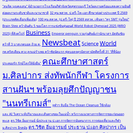
"สมจิต บุญคงเสน" ผู้อำนวยการโรงเรียนกีฬาจังหวัดสุพรรณบุรี โชว์ผลงานพร้อมแสดงความยินดี
ต่อผลงานระดับชาติและนานาชาติ
32 ทุน พสวท. ป.ตรี–โท–เอก ศึกษาต่อต่างประเทศ ปี 2569
(ประเภทคัดเลือกเพิ่มเติม)
100 ทุน สควค. (ป.ตรี–โท) ปี 2569 สสวท. เฟ้นหา “ครู SMT รุ่นใหม่”
Brain Step คว้าอันดับ 5 ของโลก การแข่งขันหุ่นยนต์ World Robot Olympiad 2025 (WRO
Business
2025) ที่สิงคโปร์
Emperor penguin รวมรุ่นศิษย์เก่านักบาสฯ อัสสัมชัญ
Newsbeat
World
Science
คว้าที่ 3 บาสเกตบอล ถ้วย ค.
กท.คริสเตียน ควง ลูกแม่รำเพย คว้าชัยนัดแรก ฟุตบอลจตุรมิตรสามัคคีครั้งที่ 31 "สี่พี่น้อง
คณะศึกษาศาสตร์
ประคองรัก รักษ์โลกให้ยั่งยืน"
ม.ศิลปากร ส่งทัพนักกีฬา โครงการ
สานฝันฯ พร้อมลุยศึกปัญญาชน
"นนทรีเกมส์"
จุฬาฯ จับมือ The Ocean Cleanup ใช้กล้อง
และ AI วิเคราะห์ปริมาณและเส้นทางขยะในแม่น้ำ หวังวางแนวทางการจัดการขยะก่อนออก
ทะเล
ดร.วิชิต อิ่มอารมย์ นั่งประธาน ป.เอก การจัดการนันทนาการ การท่องเที่ยวและกีฬา
ดร.วิชิต อิ่มอารมย์ ประธาน ป.เอก ศิลปากร เป็น
ม.ศิลปากร อีกสมัย