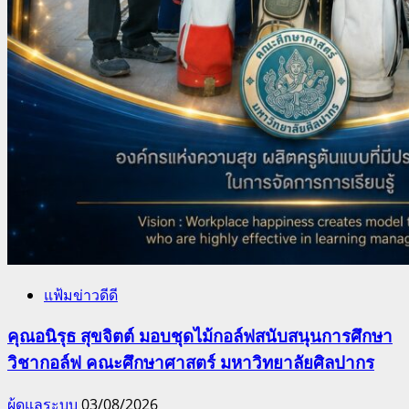
แฟ้มข่าวดีดี
คุณอนิรุธ สุขจิตต์ มอบชุดไม้กอล์ฟสนับสนุนการศึกษา
วิชากอล์ฟ คณะศึกษาศาสตร์ มหาวิทยาลัยศิลปากร
ผู้ดูแลระบบ
03/08/2026