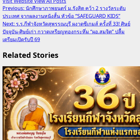
Visit Website
View All Posts
Post
Previous:
นักศึกษาภาพยนตร์ ม.รังสิต คว้า 2 รางวัลระดับ
ประเทศ จากผลงานหนังสั้น หัวข้อ “SAFEGUARD KIDS”
navigation
Next:
ร.ร.กีฬาจังหวัดสุพรรณบุรี ผงาดซีเกมส์ ครั้งที่ 33! ศิษย์
ปัจจุบัน-ศิษย์เก่า กวาดเหรียญทองกระหึ่ม “ผอ.สมจิต” ปลื้ม
เตรียมเปิดรับปี 69
Related Stories