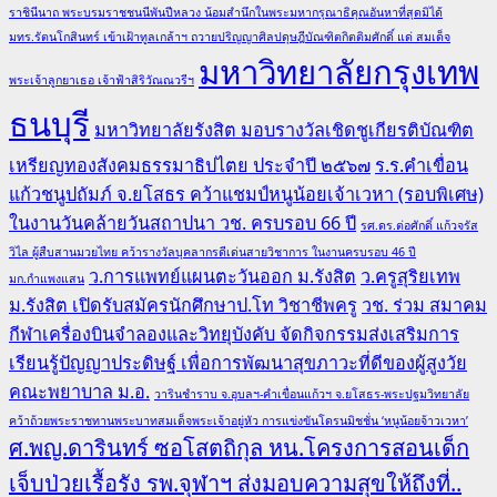
ราชินีนาถ พระบรมราชชนนีพันปีหลวง น้อมสำนึกในพระมหากรุณาธิคุณอันหาที่สุดมิได้
มทร.รัตนโกสินทร์ เข้าเฝ้าทูลเกล้าฯ ถวายปริญญาศิลปดุษฎีบัณฑิตกิตติมศักดิ์ แด่ สมเด็จ
มหาวิทยาลัยกรุงเทพ
พระเจ้าลูกยาเธอ เจ้าฟ้าสิริวัณณวรีฯ
ธนบุรี
มหาวิทยาลัยรังสิต มอบรางวัลเชิดชูเกียรติบัณฑิต
เหรียญทองสังคมธรรมาธิปไตย ประจำปี ๒๕๖๗
ร.ร.คำเขื่อน
แก้วชนูปถัมภ์ จ.ยโสธร คว้าแชมป์หนูน้อยเจ้าเวหา (รอบพิเศษ)
ในงานวันคล้ายวันสถาปนา วช. ครบรอบ 66 ปี
รศ.ดร.ต่อศักดิ์ แก้วจรัส
วิไล ผู้สืบสานมวยไทย คว้ารางวัลบุคลากรดีเด่นสายวิชาการ ในงานครบรอบ 46 ปี
ว.การแพทย์แผนตะวันออก ม.รังสิต
ว.ครูสุริยเทพ
มก.กำแพงแสน
ม.รังสิต เปิดรับสมัครนักศึกษาป.โท วิชาชีพครู
วช. ร่วม สมาคม
กีฬาเครื่องบินจำลองและวิทยุบังคับ จัดกิจกรรมส่งเสริมการ
เรียนรู้ปัญญาประดิษฐ์ เพื่อการพัฒนาสุขภาวะที่ดีของผู้สูงวัย
คณะพยาบาล ม.อ.
วารินชำราบ จ.อุบลฯ-คำเขื่อนแก้วฯ จ.ยโสธร-พระปฐมวิทยาลัย
คว้าถ้วยพระราชทานพระบาทสมเด็จพระเจ้าอยู่หัว การแข่งขันโดรนมิชชั่น ‘หนูน้อยจ้าวเวหา’
ศ.พญ.ดารินทร์ ซอโสตถิกุล หน.โครงการสอนเด็ก
เจ็บป่วยเรื้อรัง รพ.จุฬาฯ ส่งมอบความสุขให้ถึงที่..