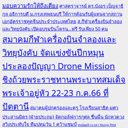
มอบความรักให้ถึงเตียง
ศาสตราจารย์ ดร.บังอร เบ็ญจาธิ
กุล อธิการบดี ม.กรุงเทพธนบุรี ให้การต้อนรับผู้แทนจากสถาน
เอกอัครราชทูตจีนประจำประเทศไทย
ส.กีฬาเครื่องบินจำลอง
และวิทยุบังคับ เปิดอบรมบินโดรน...ฟรี รับเพียง 50 คน
สมาคมกีฬาเครื่องบินจำลองและ
วิทยุบังคับ จัดแข่งขันปีกหมุน
ประลองปัญญา Drone Mission
ชิงถ้วยพระราชทานพระบาทสมเด็จ
พระเจ้าอยู่หัว 22-23 ก.ค.66 ที่
ปัตตานี
สมาคมผู้ปกครองและครู โรงเรียนสาธิต มศว
ประสานมิตร (ฝ่ายประถม) จัดกอล์ฟการกุศล ชื่นมื่น นักหวดวง
สวิงประทับใจ ทีมปทุมวัน 1 คว้าแชมป์
หนูน้อยจ้าวเวหา Young Pilot