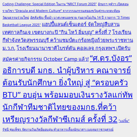
Coding Challenge: Special Edition ในงาน “NRCT Forum 2025”
อักษรฯ จุฬาฯ เปิดสอน
รายวิชา “Dracula and Modern Culture” จากวรรณกรรมสยองขวัญสู่กระจกสะท้อน
วัฒนธรรมร่วมใหม่
อัสสัมชัญ ขึ้นนำ บาสเกตบอลชาย รุ่นอายุไม่เกิน 14 ปี รายการ "3 Times
แฮปปี้แลนด์เซ็นเตอร์ จัดใหญ่สืบสาน
Basketball League 2025"
เทศกาลกินเจ เขตบางกะปิ “กิน ไหว้ อิ่มบุญ” ครั้งที่ 7
โรงเรียน
กีฬาจังหวัดสุพรรณบุรี คว้าแชมป์ตะกร้อหญิงถ้วยพระราชทาน
ม.ว.ก.
โรงเรียนนานาชาติไบรท์ตัน คอลเลจ กรุงเทพฯ เปิดรับ
“ศ.ดร.บังอร”
สมัครค่ายกิจกรรม October Camp แล้ว!
อธิการบดี มกธ. นำผู้บริหาร คณาจารย์
ต้อนรับนักศึกษา ยิ่งใหญ่ สู่ “ครอบครัว
BTU” อบอุ่น พร้อมมอบเงินรางวัลแก่ทัพ
นักกีฬาทีมชาติไทยของมกธ.ที่คว้า
เหรียญรางวัลกีฬาซีเกมส์ ครั้งที่ 32
“แม่จิ๋ม”
รัชนี ชุมเพ็ชร จัดงานวันเกิดอิ่มอบอุ่น ทำอาหารเลี้ยงนักบาสฯ เบญจมราชานุสรณ์