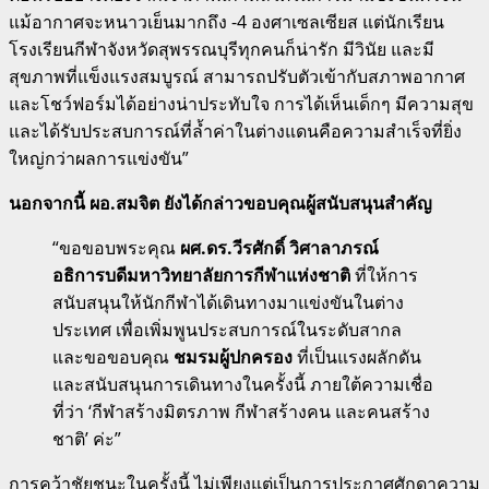
แม้อากาศจะหนาวเย็นมากถึง -4 องศาเซลเซียส แต่นักเรียน
โรงเรียนกีฬาจังหวัดสุพรรณบุรีทุกคนก็น่ารัก มีวินัย และมี
สุขภาพที่แข็งแรงสมบูรณ์ สามารถปรับตัวเข้ากับสภาพอากาศ
และโชว์ฟอร์มได้อย่างน่าประทับใจ การได้เห็นเด็กๆ มีความสุข
และได้รับประสบการณ์ที่ล้ำค่าในต่างแดนคือความสำเร็จที่ยิ่ง
ใหญ่กว่าผลการแข่งขัน”
นอกจากนี้ ผอ.สมจิต ยังได้กล่าวขอบคุณผู้สนับสนุนสำคัญ
“ขอขอบพระคุณ
ผศ.ดร.วีรศักดิ์ วิศาลาภรณ์
อธิการบดีมหาวิทยาลัยการกีฬาแห่งชาติ
ที่ให้การ
สนับสนุนให้นักกีฬาได้เดินทางมาแข่งขันในต่าง
ประเทศ เพื่อเพิ่มพูนประสบการณ์ในระดับสากล
และขอขอบคุณ
ชมรมผู้ปกครอง
ที่เป็นแรงผลักดัน
และสนับสนุนการเดินทางในครั้งนี้ ภายใต้ความเชื่อ
ที่ว่า ‘กีฬาสร้างมิตรภาพ กีฬาสร้างคน และคนสร้าง
ชาติ’ ค่ะ”
การคว้าชัยชนะในครั้งนี้ ไม่เพียงแต่เป็นการประกาศศักดาความ