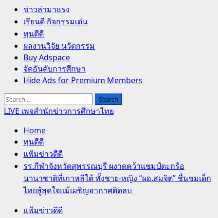
Primary
ข่าวล่ามาแรง
Menu
เรียนดี กิจกรรมเด่น
ทุนดีดี
ผลงานวิจัย นวัตกรรม
Buy Adspace
จัดอันดับการศึกษา
Hide Ads for Premium Members
Search
for:
LIVE เพจสำนักข่าวการศึกษาไทย
Home
ทุนดีดี
แฟ้มข่าวดีดี
รร.กีฬาจังหวัดสุพรรณบุรี ผงาดคว้าแชมป์ตะกร้อ
นานาชาติที่เกาหลีใต้ ทั้งชาย-หญิง “ผอ.สมจิต” ชื่นชมเด็ก
ไทยสู้สุดใจแม้เผชิญอากาศติดลบ
แฟ้มข่าวดีดี