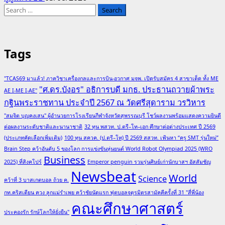
Search
for:
Tags
"TCAS69 มาแล้ว! ภาควิชาเครื่องกลและการบิน-อวกาศ มจพ. เปิดรับสมัคร 4 สาขาเด็ด ทั้ง ME
"ศ.ดร.บังอร" อธิการบดี มกธ. ประธานถวายผ้าพระ
AE I-ME I-AE"
กฐินพระราชทาน ประจำปี 2567 ณ วัดศรีสุดาราม วรวิหาร
"สมจิต บุญคงเสน" ผู้อำนวยการโรงเรียนกีฬาจังหวัดสุพรรณบุรี โชว์ผลงานพร้อมแสดงความยินดี
ต่อผลงานระดับชาติและนานาชาติ
32 ทุน พสวท. ป.ตรี–โท–เอก ศึกษาต่อต่างประเทศ ปี 2569
(ประเภทคัดเลือกเพิ่มเติม)
100 ทุน สควค. (ป.ตรี–โท) ปี 2569 สสวท. เฟ้นหา “ครู SMT รุ่นใหม่”
Brain Step คว้าอันดับ 5 ของโลก การแข่งขันหุ่นยนต์ World Robot Olympiad 2025 (WRO
Business
2025) ที่สิงคโปร์
Emperor penguin รวมรุ่นศิษย์เก่านักบาสฯ อัสสัมชัญ
Newsbeat
World
Science
คว้าที่ 3 บาสเกตบอล ถ้วย ค.
กท.คริสเตียน ควง ลูกแม่รำเพย คว้าชัยนัดแรก ฟุตบอลจตุรมิตรสามัคคีครั้งที่ 31 "สี่พี่น้อง
คณะศึกษาศาสตร์
ประคองรัก รักษ์โลกให้ยั่งยืน"