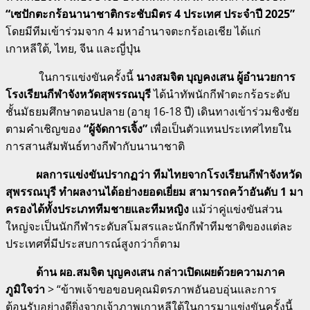
“เซปักตะกร้อนานาชาติกระชับมิตร 4 ประเทศ ประจำปี 2025”
โดยมีทีมเข้าร่วมจาก 4 มหาอำนาจตะกร้อเอเชีย ได้แก่
เกาหลีใต้, ไทย, จีน และญี่ปุ่น
ในการแข่งขันครั้งนี้
นางสมจิต บุญคงเสน ผู้อำนวยการ
โรงเรียนกีฬาจังหวัดสุพรรณบุรี
ได้นำทัพนักกีฬาตะกร้อระดับ
ชั้นมัธยมศึกษาตอนปลาย (อายุ 16-18 ปี) เดินทางเข้าร่วมชิงชัย
ตามคำเชิญของ
“ผู้จัดการเจิ้ง”
เพื่อเป็นตัวแทนประเทศไทยใน
การสานสัมพันธ์ทางกีฬากับนานาชาติ
ผลการแข่งขันปรากฏว่า ทีมไทยจากโรงเรียนกีฬาจังหวัด
สุพรรณบุรี ทำผลงานได้อย่างยอดเยี่ยม สามารถคว้าอันดับ 1 มา
ครองได้ทั้งประเภททีมชายและทีมหญิง
แม้ว่าคู่แข่งขันส่วน
ใหญ่จะเป็นนักกีฬาระดับสโมสรและนักกีฬาทีมชาติของแต่ละ
ประเทศที่มีประสบการณ์สูงกว่าก็ตาม
ด้าน ผอ.สมจิต บุญคงเสน กล่าวเปิดเผยด้วยความภาค
ภูมิใจว่า
> “ข้าพเจ้าขอขอบคุณมิตรภาพอันอบอุ่นและการ
ต้อนรับอย่างดียิ่งจากเจ้าภาพเกาหลีใต้ในการมาแข่งขันครั้งนี้