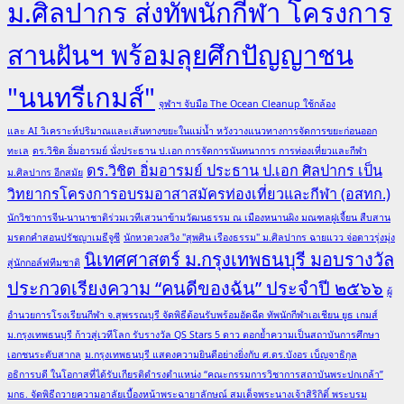
ม.ศิลปากร ส่งทัพนักกีฬา โครงการ
สานฝันฯ พร้อมลุยศึกปัญญาชน
"นนทรีเกมส์"
จุฬาฯ จับมือ The Ocean Cleanup ใช้กล้อง
และ AI วิเคราะห์ปริมาณและเส้นทางขยะในแม่น้ำ หวังวางแนวทางการจัดการขยะก่อนออก
ทะเล
ดร.วิชิต อิ่มอารมย์ นั่งประธาน ป.เอก การจัดการนันทนาการ การท่องเที่ยวและกีฬา
ดร.วิชิต อิ่มอารมย์ ประธาน ป.เอก ศิลปากร เป็น
ม.ศิลปากร อีกสมัย
วิทยากรโครงการอบรมอาสาสมัครท่องเที่ยวและกีฬา (อสทก.)
นักวิชาการจีน-นานาชาติร่วมเวทีเสวนาข้ามวัฒนธรรม ณ เมืองหนานผิง มณฑลฝูเจี้ยน สืบสาน
มรดกคำสอนปรัชญาเมธีจูซี
นักหวดวงสวิง "สุพศิน เรืองธรรม" ม.ศิลปากร ฉายแวว จ่อดาวรุ่งมุ่ง
นิเทศศาสตร์ ม.กรุงเทพธนบุรี มอบรางวัล
สู่นักกอล์ฟทีมชาติ
ประกวดเรียงความ “คนดีของฉัน” ประจำปี ๒๕๖๖
ผู้
อำนวยการโรงเรียนกีฬา จ.สุพรรณบุรี จัดพิธีต้อนรับพร้อมอัดฉีด ทัพนักกีฬาเอเชียน ยูธ เกมส์
ม.กรุงเทพธนบุรี ก้าวสู่เวทีโลก รับรางวัล QS Stars 5 ดาว ตอกย้ำความเป็นสถาบันการศึกษา
เอกชนระดับสากล
ม.กรุงเทพธนบุรี แสดงความยินดีอย่างยิ่งกับ ศ.ดร.บังอร เบ็ญจาธิกุล
อธิการบดี ในโอกาสที่ได้รับเกียรติดำรงตำแหน่ง “คณะกรรมการวิชาการสถาบันพระปกเกล้า”
มกธ. จัดพิธีถวายความอาลัยเบื้องหน้าพระฉายาลักษณ์ สมเด็จพระนางเจ้าสิริกิติ์ พระบรม