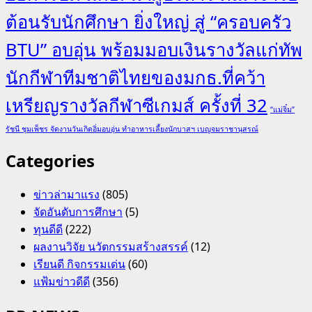
ต้อนรับนักศึกษา ยิ่งใหญ่ สู่ “ครอบครัว
BTU” อบอุ่น พร้อมมอบเงินรางวัลแก่ทัพ
นักกีฬาทีมชาติไทยของมกธ.ที่คว้า
เหรียญรางวัลกีฬาซีเกมส์ ครั้งที่ 32
“แม่จิ๋ม”
รัชนี ชุมเพ็ชร จัดงานวันเกิดอิ่มอบอุ่น ทำอาหารเลี้ยงนักบาสฯ เบญจมราชานุสรณ์
Categories
ข่าวล่ามาแรง
(805)
จัดอันดับการศึกษา
(5)
ทุนดีดี
(222)
ผลงานวิจัย นวัตกรรมสร้างสรรค์
(12)
เรียนดี กิจกรรมเด่น
(60)
แฟ้มข่าวดีดี
(356)