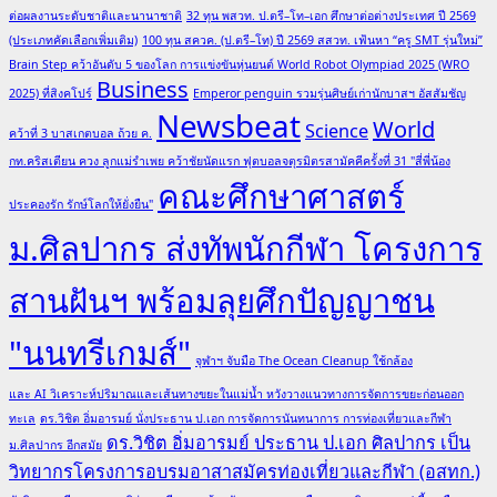
ต่อผลงานระดับชาติและนานาชาติ
32 ทุน พสวท. ป.ตรี–โท–เอก ศึกษาต่อต่างประเทศ ปี 2569
(ประเภทคัดเลือกเพิ่มเติม)
100 ทุน สควค. (ป.ตรี–โท) ปี 2569 สสวท. เฟ้นหา “ครู SMT รุ่นใหม่”
Brain Step คว้าอันดับ 5 ของโลก การแข่งขันหุ่นยนต์ World Robot Olympiad 2025 (WRO
Business
2025) ที่สิงคโปร์
Emperor penguin รวมรุ่นศิษย์เก่านักบาสฯ อัสสัมชัญ
Newsbeat
World
Science
คว้าที่ 3 บาสเกตบอล ถ้วย ค.
กท.คริสเตียน ควง ลูกแม่รำเพย คว้าชัยนัดแรก ฟุตบอลจตุรมิตรสามัคคีครั้งที่ 31 "สี่พี่น้อง
คณะศึกษาศาสตร์
ประคองรัก รักษ์โลกให้ยั่งยืน"
ม.ศิลปากร ส่งทัพนักกีฬา โครงการ
สานฝันฯ พร้อมลุยศึกปัญญาชน
"นนทรีเกมส์"
จุฬาฯ จับมือ The Ocean Cleanup ใช้กล้อง
และ AI วิเคราะห์ปริมาณและเส้นทางขยะในแม่น้ำ หวังวางแนวทางการจัดการขยะก่อนออก
ทะเล
ดร.วิชิต อิ่มอารมย์ นั่งประธาน ป.เอก การจัดการนันทนาการ การท่องเที่ยวและกีฬา
ดร.วิชิต อิ่มอารมย์ ประธาน ป.เอก ศิลปากร เป็น
ม.ศิลปากร อีกสมัย
วิทยากรโครงการอบรมอาสาสมัครท่องเที่ยวและกีฬา (อสทก.)