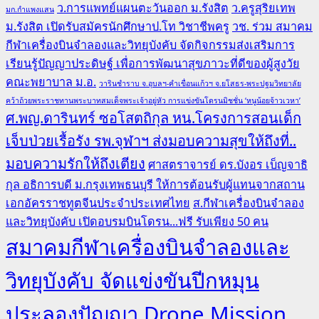
ว.การแพทย์แผนตะวันออก ม.รังสิต
ว.ครูสุริยเทพ
มก.กำแพงแสน
ม.รังสิต เปิดรับสมัครนักศึกษาป.โท วิชาชีพครู
วช. ร่วม สมาคม
กีฬาเครื่องบินจำลองและวิทยุบังคับ จัดกิจกรรมส่งเสริมการ
เรียนรู้ปัญญาประดิษฐ์ เพื่อการพัฒนาสุขภาวะที่ดีของผู้สูงวัย
คณะพยาบาล ม.อ.
วารินชำราบ จ.อุบลฯ-คำเขื่อนแก้วฯ จ.ยโสธร-พระปฐมวิทยาลัย
คว้าถ้วยพระราชทานพระบาทสมเด็จพระเจ้าอยู่หัว การแข่งขันโดรนมิชชั่น ‘หนูน้อยจ้าวเวหา’
ศ.พญ.ดารินทร์ ซอโสตถิกุล หน.โครงการสอนเด็ก
เจ็บป่วยเรื้อรัง รพ.จุฬาฯ ส่งมอบความสุขให้ถึงที่..
มอบความรักให้ถึงเตียง
ศาสตราจารย์ ดร.บังอร เบ็ญจาธิ
กุล อธิการบดี ม.กรุงเทพธนบุรี ให้การต้อนรับผู้แทนจากสถาน
เอกอัครราชทูตจีนประจำประเทศไทย
ส.กีฬาเครื่องบินจำลอง
และวิทยุบังคับ เปิดอบรมบินโดรน...ฟรี รับเพียง 50 คน
สมาคมกีฬาเครื่องบินจำลองและ
วิทยุบังคับ จัดแข่งขันปีกหมุน
ประลองปัญญา Drone Mission