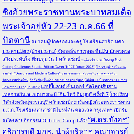
ชิงถ้วยพระราชทานพระบาทสมเด็จ
พระเจ้าอยู่หัว 22-23 ก.ค.66 ที่
ปัตตานี
สมาคมผู้ปกครองและครู โรงเรียนสาธิต มศว
ประสานมิตร (ฝ่ายประถม) จัดกอล์ฟการกุศล ชื่นมื่น นักหวดวง
สวิงประทับใจ ทีมปทุมวัน 1 คว้าแชมป์
หนูน้อยจ้าวเวหา Young Pilot
Coding Challenge: Special Edition ในงาน “NRCT Forum 2025”
อักษรฯ จุฬาฯ เปิดสอน
รายวิชา “Dracula and Modern Culture” จากวรรณกรรมสยองขวัญสู่กระจกสะท้อน
วัฒนธรรมร่วมใหม่
อัสสัมชัญ ขึ้นนำ บาสเกตบอลชาย รุ่นอายุไม่เกิน 14 ปี รายการ "3 Times
แฮปปี้แลนด์เซ็นเตอร์ จัดใหญ่สืบสาน
Basketball League 2025"
เทศกาลกินเจ เขตบางกะปิ “กิน ไหว้ อิ่มบุญ” ครั้งที่ 7
โรงเรียน
กีฬาจังหวัดสุพรรณบุรี คว้าแชมป์ตะกร้อหญิงถ้วยพระราชทาน
ม.ว.ก.
โรงเรียนนานาชาติไบรท์ตัน คอลเลจ กรุงเทพฯ เปิดรับ
“ศ.ดร.บังอร”
สมัครค่ายกิจกรรม October Camp แล้ว!
อธิการบดี มกธ. นำผู้บริหาร คณาจารย์