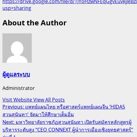
https://drive.google.com/file/d/1JYoHzwNFEqGgvEuvkjJeB
usp=sharing
About the Author
ผู้ดูแลระบบ
Administrator
Visit Website
View All Posts
Post
Previous:
แพทย์แผนไทย หรือศาสตร์แพทย์แผนจีน ‘HIDA5
สวนสุนันทา’ จัดมาให้ศึกษาเต็มอิ่ม
navigation
Next:
มหาวิทยาลัยราชภัฏสวนสุนันทา เปิดรับสมัครหลักสูตรผู้
บริหารระดับสูง “CEO CONNEXT ผู้นำการเมืองเชิงยุทธศาสตร์”