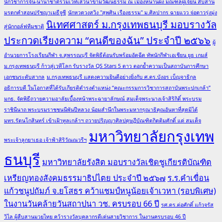
นักวิชาการจีน-นานาชาติร่วมเวทีเสวนาข้ามวัฒนธรรม ณ เมืองหนานผิง มณฑลฝูเจี้ยน สืบสาน
มรดกคำสอนปรัชญาเมธีจูซี
นักหวดวงสวิง "สุพศิน เรืองธรรม" ม.ศิลปากร ฉายแวว จ่อดาวรุ่งมุ่ง
นิเทศศาสตร์ ม.กรุงเทพธนบุรี มอบรางวัล
สู่นักกอล์ฟทีมชาติ
ประกวดเรียงความ “คนดีของฉัน” ประจำปี ๒๕๖๖
ผู้
อำนวยการโรงเรียนกีฬา จ.สุพรรณบุรี จัดพิธีต้อนรับพร้อมอัดฉีด ทัพนักกีฬาเอเชียน ยูธ เกมส์
ม.กรุงเทพธนบุรี ก้าวสู่เวทีโลก รับรางวัล QS Stars 5 ดาว ตอกย้ำความเป็นสถาบันการศึกษา
เอกชนระดับสากล
ม.กรุงเทพธนบุรี แสดงความยินดีอย่างยิ่งกับ ศ.ดร.บังอร เบ็ญจาธิกุล
อธิการบดี ในโอกาสที่ได้รับเกียรติดำรงตำแหน่ง “คณะกรรมการวิชาการสถาบันพระปกเกล้า”
มกธ. จัดพิธีถวายความอาลัยเบื้องหน้าพระฉายาลักษณ์ สมเด็จพระนางเจ้าสิริกิติ์ พระบรม
ราชินีนาถ พระบรมราชชนนีพันปีหลวง น้อมสำนึกในพระมหากรุณาธิคุณอันหาที่สุดมิได้
มทร.รัตนโกสินทร์ เข้าเฝ้าทูลเกล้าฯ ถวายปริญญาศิลปดุษฎีบัณฑิตกิตติมศักดิ์ แด่ สมเด็จ
มหาวิทยาลัยกรุงเทพ
พระเจ้าลูกยาเธอ เจ้าฟ้าสิริวัณณวรีฯ
ธนบุรี
มหาวิทยาลัยรังสิต มอบรางวัลเชิดชูเกียรติบัณฑิต
เหรียญทองสังคมธรรมาธิปไตย ประจำปี ๒๕๖๗
ร.ร.คำเขื่อน
แก้วชนูปถัมภ์ จ.ยโสธร คว้าแชมป์หนูน้อยเจ้าเวหา (รอบพิเศษ)
ในงานวันคล้ายวันสถาปนา วช. ครบรอบ 66 ปี
รศ.ดร.ต่อศักดิ์ แก้วจรัส
วิไล ผู้สืบสานมวยไทย คว้ารางวัลบุคลากรดีเด่นสายวิชาการ ในงานครบรอบ 46 ปี