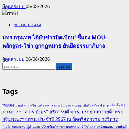
ผู้ดูแลระบบ
06/08/2026
ข่าวล่ามาแรง
มทร.กรุงเทพ โต้ยับข่าวบิดเบือน! ชี้แจง MOU-
หลักสูตร-วีซ่า ถูกกฎหมาย ยันยึดธรรมาภิบาล
ผู้ดูแลระบบ
06/08/2026
Search
for:
Tags
"TCAS69 มาแล้ว! ภาควิชาเครื่องกลและการบิน-อวกาศ มจพ. เปิดรับสมัคร 4 สาขาเด็ด ทั้ง ME
"ศ.ดร.บังอร" อธิการบดี มกธ. ประธานถวายผ้าพระ
AE I-ME I-AE"
กฐินพระราชทาน ประจำปี 2567 ณ วัดศรีสุดาราม วรวิหาร
"สมจิต บุญคงเสน" ผู้อำนวยการโรงเรียนกีฬาจังหวัดสุพรรณบุรี โชว์ผลงานพร้อมแสดงความยินดี