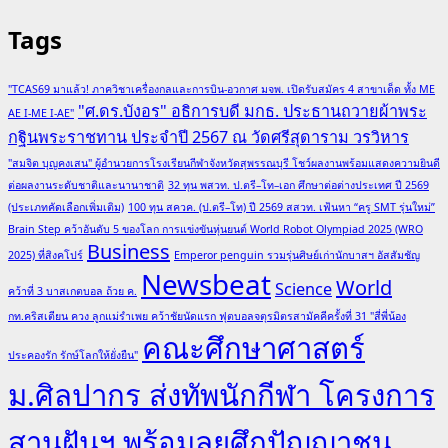
Tags
"TCAS69 มาแล้ว! ภาควิชาเครื่องกลและการบิน-อวกาศ มจพ. เปิดรับสมัคร 4 สาขาเด็ด ทั้ง ME
"ศ.ดร.บังอร" อธิการบดี มกธ. ประธานถวายผ้าพระ
AE I-ME I-AE"
กฐินพระราชทาน ประจำปี 2567 ณ วัดศรีสุดาราม วรวิหาร
"สมจิต บุญคงเสน" ผู้อำนวยการโรงเรียนกีฬาจังหวัดสุพรรณบุรี โชว์ผลงานพร้อมแสดงความยินดี
ต่อผลงานระดับชาติและนานาชาติ
32 ทุน พสวท. ป.ตรี–โท–เอก ศึกษาต่อต่างประเทศ ปี 2569
(ประเภทคัดเลือกเพิ่มเติม)
100 ทุน สควค. (ป.ตรี–โท) ปี 2569 สสวท. เฟ้นหา “ครู SMT รุ่นใหม่”
Brain Step คว้าอันดับ 5 ของโลก การแข่งขันหุ่นยนต์ World Robot Olympiad 2025 (WRO
Business
2025) ที่สิงคโปร์
Emperor penguin รวมรุ่นศิษย์เก่านักบาสฯ อัสสัมชัญ
Newsbeat
World
Science
คว้าที่ 3 บาสเกตบอล ถ้วย ค.
กท.คริสเตียน ควง ลูกแม่รำเพย คว้าชัยนัดแรก ฟุตบอลจตุรมิตรสามัคคีครั้งที่ 31 "สี่พี่น้อง
คณะศึกษาศาสตร์
ประคองรัก รักษ์โลกให้ยั่งยืน"
ม.ศิลปากร ส่งทัพนักกีฬา โครงการ
สานฝันฯ พร้อมลุยศึกปัญญาชน