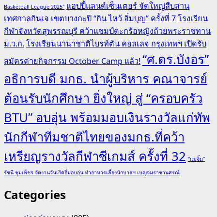
แฮปปี้แลนด์เซ็นเตอร์ จัดใหญ่สืบสาน
Basketball League 2025"
เทศกาลกินเจ เขตบางกะปิ “กิน ไหว้ อิ่มบุญ” ครั้งที่ 7
โรงเรียน
กีฬาจังหวัดสุพรรณบุรี คว้าแชมป์ตะกร้อหญิงถ้วยพระราชทาน
ม.ว.ก.
โรงเรียนนานาชาติไบรท์ตัน คอลเลจ กรุงเทพฯ เปิดรับ
“ศ.ดร.บังอร”
สมัครค่ายกิจกรรม October Camp แล้ว!
อธิการบดี มกธ. นำผู้บริหาร คณาจารย์
ต้อนรับนักศึกษา ยิ่งใหญ่ สู่ “ครอบครัว
BTU” อบอุ่น พร้อมมอบเงินรางวัลแก่ทัพ
นักกีฬาทีมชาติไทยของมกธ.ที่คว้า
เหรียญรางวัลกีฬาซีเกมส์ ครั้งที่ 32
“แม่จิ๋ม”
รัชนี ชุมเพ็ชร จัดงานวันเกิดอิ่มอบอุ่น ทำอาหารเลี้ยงนักบาสฯ เบญจมราชานุสรณ์
Categories