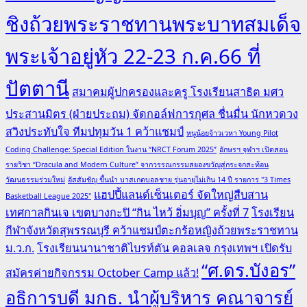
ชิงถ้วยพระราชทานพระบาทสมเด็จ
พระเจ้าอยู่หัว 22-23 ก.ค.66 ที่
ปัตตานี
สมาคมผู้ปกครองและครู โรงเรียนสาธิต มศว
ประสานมิตร (ฝ่ายประถม) จัดกอล์ฟการกุศล ชื่นมื่น นักหวดวง
สวิงประทับใจ ทีมปทุมวัน 1 คว้าแชมป์
หนูน้อยจ้าวเวหา Young Pilot
Coding Challenge: Special Edition ในงาน “NRCT Forum 2025”
อักษรฯ จุฬาฯ เปิดสอน
รายวิชา “Dracula and Modern Culture” จากวรรณกรรมสยองขวัญสู่กระจกสะท้อน
วัฒนธรรมร่วมใหม่
อัสสัมชัญ ขึ้นนำ บาสเกตบอลชาย รุ่นอายุไม่เกิน 14 ปี รายการ "3 Times
แฮปปี้แลนด์เซ็นเตอร์ จัดใหญ่สืบสาน
Basketball League 2025"
เทศกาลกินเจ เขตบางกะปิ “กิน ไหว้ อิ่มบุญ” ครั้งที่ 7
โรงเรียน
กีฬาจังหวัดสุพรรณบุรี คว้าแชมป์ตะกร้อหญิงถ้วยพระราชทาน
ม.ว.ก.
โรงเรียนนานาชาติไบรท์ตัน คอลเลจ กรุงเทพฯ เปิดรับ
“ศ.ดร.บังอร”
สมัครค่ายกิจกรรม October Camp แล้ว!
อธิการบดี มกธ. นำผู้บริหาร คณาจารย์