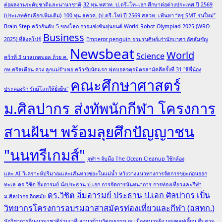
ต่อผลงานระดับชาติและนานาชาติ
32 ทุน พสวท. ป.ตรี–โท–เอก ศึกษาต่อต่างประเทศ ปี 2569
(ประเภทคัดเลือกเพิ่มเติม)
100 ทุน สควค. (ป.ตรี–โท) ปี 2569 สสวท. เฟ้นหา “ครู SMT รุ่นใหม่”
Brain Step คว้าอันดับ 5 ของโลก การแข่งขันหุ่นยนต์ World Robot Olympiad 2025 (WRO
Business
2025) ที่สิงคโปร์
Emperor penguin รวมรุ่นศิษย์เก่านักบาสฯ อัสสัมชัญ
Newsbeat
World
Science
คว้าที่ 3 บาสเกตบอล ถ้วย ค.
กท.คริสเตียน ควง ลูกแม่รำเพย คว้าชัยนัดแรก ฟุตบอลจตุรมิตรสามัคคีครั้งที่ 31 "สี่พี่น้อง
คณะศึกษาศาสตร์
ประคองรัก รักษ์โลกให้ยั่งยืน"
ม.ศิลปากร ส่งทัพนักกีฬา โครงการ
สานฝันฯ พร้อมลุยศึกปัญญาชน
"นนทรีเกมส์"
จุฬาฯ จับมือ The Ocean Cleanup ใช้กล้อง
และ AI วิเคราะห์ปริมาณและเส้นทางขยะในแม่น้ำ หวังวางแนวทางการจัดการขยะก่อนออก
ทะเล
ดร.วิชิต อิ่มอารมย์ นั่งประธาน ป.เอก การจัดการนันทนาการ การท่องเที่ยวและกีฬา
ดร.วิชิต อิ่มอารมย์ ประธาน ป.เอก ศิลปากร เป็น
ม.ศิลปากร อีกสมัย
วิทยากรโครงการอบรมอาสาสมัครท่องเที่ยวและกีฬา (อสทก.)
นักวิชาการจีน-นานาชาติร่วมเวทีเสวนาข้ามวัฒนธรรม ณ เมืองหนานผิง มณฑลฝูเจี้ยน สืบสาน