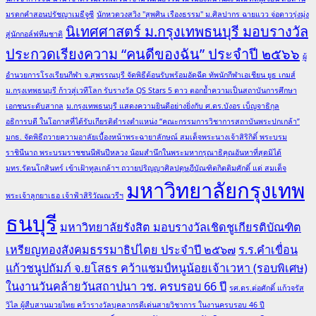
มรดกคำสอนปรัชญาเมธีจูซี
นักหวดวงสวิง "สุพศิน เรืองธรรม" ม.ศิลปากร ฉายแวว จ่อดาวรุ่งมุ่ง
นิเทศศาสตร์ ม.กรุงเทพธนบุรี มอบรางวัล
สู่นักกอล์ฟทีมชาติ
ประกวดเรียงความ “คนดีของฉัน” ประจำปี ๒๕๖๖
ผู้
อำนวยการโรงเรียนกีฬา จ.สุพรรณบุรี จัดพิธีต้อนรับพร้อมอัดฉีด ทัพนักกีฬาเอเชียน ยูธ เกมส์
ม.กรุงเทพธนบุรี ก้าวสู่เวทีโลก รับรางวัล QS Stars 5 ดาว ตอกย้ำความเป็นสถาบันการศึกษา
เอกชนระดับสากล
ม.กรุงเทพธนบุรี แสดงความยินดีอย่างยิ่งกับ ศ.ดร.บังอร เบ็ญจาธิกุล
อธิการบดี ในโอกาสที่ได้รับเกียรติดำรงตำแหน่ง “คณะกรรมการวิชาการสถาบันพระปกเกล้า”
มกธ. จัดพิธีถวายความอาลัยเบื้องหน้าพระฉายาลักษณ์ สมเด็จพระนางเจ้าสิริกิติ์ พระบรม
ราชินีนาถ พระบรมราชชนนีพันปีหลวง น้อมสำนึกในพระมหากรุณาธิคุณอันหาที่สุดมิได้
มทร.รัตนโกสินทร์ เข้าเฝ้าทูลเกล้าฯ ถวายปริญญาศิลปดุษฎีบัณฑิตกิตติมศักดิ์ แด่ สมเด็จ
มหาวิทยาลัยกรุงเทพ
พระเจ้าลูกยาเธอ เจ้าฟ้าสิริวัณณวรีฯ
ธนบุรี
มหาวิทยาลัยรังสิต มอบรางวัลเชิดชูเกียรติบัณฑิต
เหรียญทองสังคมธรรมาธิปไตย ประจำปี ๒๕๖๗
ร.ร.คำเขื่อน
แก้วชนูปถัมภ์ จ.ยโสธร คว้าแชมป์หนูน้อยเจ้าเวหา (รอบพิเศษ)
ในงานวันคล้ายวันสถาปนา วช. ครบรอบ 66 ปี
รศ.ดร.ต่อศักดิ์ แก้วจรัส
วิไล ผู้สืบสานมวยไทย คว้ารางวัลบุคลากรดีเด่นสายวิชาการ ในงานครบรอบ 46 ปี