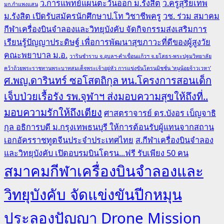
ว.การแพทย์แผนตะวันออก ม.รังสิต
ว.ครูสุริยเทพ
มก.กำแพงแสน
ม.รังสิต เปิดรับสมัครนักศึกษาป.โท วิชาชีพครู
วช. ร่วม สมาคม
กีฬาเครื่องบินจำลองและวิทยุบังคับ จัดกิจกรรมส่งเสริมการ
เรียนรู้ปัญญาประดิษฐ์ เพื่อการพัฒนาสุขภาวะที่ดีของผู้สูงวัย
คณะพยาบาล ม.อ.
วารินชำราบ จ.อุบลฯ-คำเขื่อนแก้วฯ จ.ยโสธร-พระปฐมวิทยาลัย
คว้าถ้วยพระราชทานพระบาทสมเด็จพระเจ้าอยู่หัว การแข่งขันโดรนมิชชั่น ‘หนูน้อยจ้าวเวหา’
ศ.พญ.ดารินทร์ ซอโสตถิกุล หน.โครงการสอนเด็ก
เจ็บป่วยเรื้อรัง รพ.จุฬาฯ ส่งมอบความสุขให้ถึงที่..
มอบความรักให้ถึงเตียง
ศาสตราจารย์ ดร.บังอร เบ็ญจาธิ
กุล อธิการบดี ม.กรุงเทพธนบุรี ให้การต้อนรับผู้แทนจากสถาน
เอกอัครราชทูตจีนประจำประเทศไทย
ส.กีฬาเครื่องบินจำลอง
และวิทยุบังคับ เปิดอบรมบินโดรน...ฟรี รับเพียง 50 คน
สมาคมกีฬาเครื่องบินจำลองและ
วิทยุบังคับ จัดแข่งขันปีกหมุน
ประลองปัญญา Drone Mission