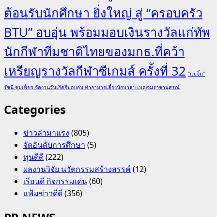
ต้อนรับนักศึกษา ยิ่งใหญ่ สู่ “ครอบครัว
BTU” อบอุ่น พร้อมมอบเงินรางวัลแก่ทัพ
นักกีฬาทีมชาติไทยของมกธ.ที่คว้า
เหรียญรางวัลกีฬาซีเกมส์ ครั้งที่ 32
“แม่จิ๋ม”
รัชนี ชุมเพ็ชร จัดงานวันเกิดอิ่มอบอุ่น ทำอาหารเลี้ยงนักบาสฯ เบญจมราชานุสรณ์
Categories
ข่าวล่ามาแรง
(805)
จัดอันดับการศึกษา
(5)
ทุนดีดี
(222)
ผลงานวิจัย นวัตกรรมสร้างสรรค์
(12)
เรียนดี กิจกรรมเด่น
(60)
แฟ้มข่าวดีดี
(356)