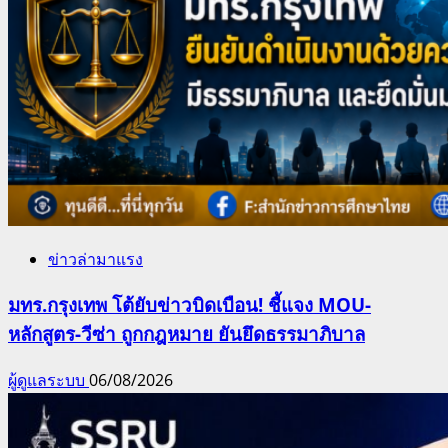
ข่าวล่ามาแรง
มทร.กรุงเทพ โต้ยับข่าวบิดเบือน! ชี้แจง MOU-
หลักสูตร-วีซ่า ถูกกฎหมาย ยันยึดธรรมาภิบาล
ผู้ดูแลระบบ
06/08/2026