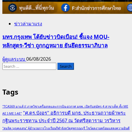
ข่าวล่ามาแรง
มทร.กรุงเทพ โต้ยับข่าวบิดเบือน! ชี้แจง MOU-
หลักสูตร-วีซ่า ถูกกฎหมาย ยันยึดธรรมาภิบาล
ผู้ดูแลระบบ
06/08/2026
Search
for:
Tags
"TCAS69 มาแล้ว! ภาควิชาเครื่องกลและการบิน-อวกาศ มจพ. เปิดรับสมัคร 4 สาขาเด็ด ทั้ง ME
"ศ.ดร.บังอร" อธิการบดี มกธ. ประธานถวายผ้าพระ
AE I-ME I-AE"
กฐินพระราชทาน ประจำปี 2567 ณ วัดศรีสุดาราม วรวิหาร
"สมจิต บุญคงเสน" ผู้อำนวยการโรงเรียนกีฬาจังหวัดสุพรรณบุรี โชว์ผลงานพร้อมแสดงความยินดี