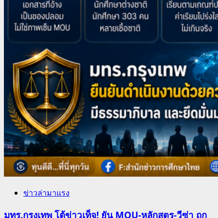
ข่าวล่ามาแรง
มทร.กรุงเทพ โต้ข่าวเท็จ! ยัน MOU-หลักสูตร-วีซ่า ถูก