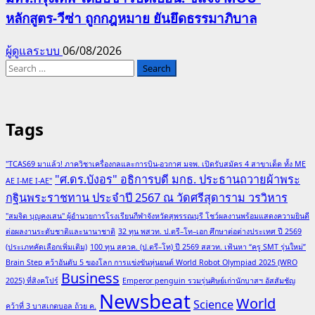
หลักสูตร-วีซ่า ถูกกฎหมาย ยันยึดธรรมาภิบาล
ผู้ดูแลระบบ
06/08/2026
Search
for:
Tags
"TCAS69 มาแล้ว! ภาควิชาเครื่องกลและการบิน-อวกาศ มจพ. เปิดรับสมัคร 4 สาขาเด็ด ทั้ง ME
"ศ.ดร.บังอร" อธิการบดี มกธ. ประธานถวายผ้าพระ
AE I-ME I-AE"
กฐินพระราชทาน ประจำปี 2567 ณ วัดศรีสุดาราม วรวิหาร
"สมจิต บุญคงเสน" ผู้อำนวยการโรงเรียนกีฬาจังหวัดสุพรรณบุรี โชว์ผลงานพร้อมแสดงความยินดี
ต่อผลงานระดับชาติและนานาชาติ
32 ทุน พสวท. ป.ตรี–โท–เอก ศึกษาต่อต่างประเทศ ปี 2569
(ประเภทคัดเลือกเพิ่มเติม)
100 ทุน สควค. (ป.ตรี–โท) ปี 2569 สสวท. เฟ้นหา “ครู SMT รุ่นใหม่”
Brain Step คว้าอันดับ 5 ของโลก การแข่งขันหุ่นยนต์ World Robot Olympiad 2025 (WRO
Business
2025) ที่สิงคโปร์
Emperor penguin รวมรุ่นศิษย์เก่านักบาสฯ อัสสัมชัญ
Newsbeat
World
Science
คว้าที่ 3 บาสเกตบอล ถ้วย ค.