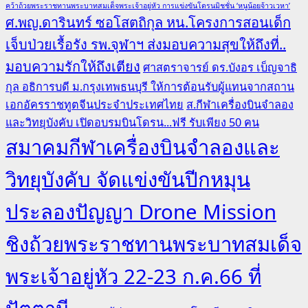
คว้าถ้วยพระราชทานพระบาทสมเด็จพระเจ้าอยู่หัว การแข่งขันโดรนมิชชั่น ‘หนูน้อยจ้าวเวหา’
ศ.พญ.ดารินทร์ ซอโสตถิกุล หน.โครงการสอนเด็ก
เจ็บป่วยเรื้อรัง รพ.จุฬาฯ ส่งมอบความสุขให้ถึงที่..
มอบความรักให้ถึงเตียง
ศาสตราจารย์ ดร.บังอร เบ็ญจาธิ
กุล อธิการบดี ม.กรุงเทพธนบุรี ให้การต้อนรับผู้แทนจากสถาน
เอกอัครราชทูตจีนประจำประเทศไทย
ส.กีฬาเครื่องบินจำลอง
และวิทยุบังคับ เปิดอบรมบินโดรน...ฟรี รับเพียง 50 คน
สมาคมกีฬาเครื่องบินจำลองและ
วิทยุบังคับ จัดแข่งขันปีกหมุน
ประลองปัญญา Drone Mission
ชิงถ้วยพระราชทานพระบาทสมเด็จ
พระเจ้าอยู่หัว 22-23 ก.ค.66 ที่