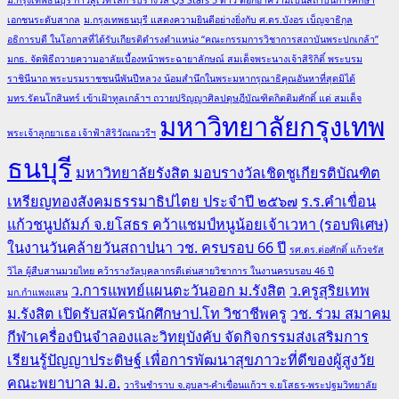
เอกชนระดับสากล
ม.กรุงเทพธนบุรี แสดงความยินดีอย่างยิ่งกับ ศ.ดร.บังอร เบ็ญจาธิกุล
อธิการบดี ในโอกาสที่ได้รับเกียรติดำรงตำแหน่ง “คณะกรรมการวิชาการสถาบันพระปกเกล้า”
มกธ. จัดพิธีถวายความอาลัยเบื้องหน้าพระฉายาลักษณ์ สมเด็จพระนางเจ้าสิริกิติ์ พระบรม
ราชินีนาถ พระบรมราชชนนีพันปีหลวง น้อมสำนึกในพระมหากรุณาธิคุณอันหาที่สุดมิได้
มทร.รัตนโกสินทร์ เข้าเฝ้าทูลเกล้าฯ ถวายปริญญาศิลปดุษฎีบัณฑิตกิตติมศักดิ์ แด่ สมเด็จ
มหาวิทยาลัยกรุงเทพ
พระเจ้าลูกยาเธอ เจ้าฟ้าสิริวัณณวรีฯ
ธนบุรี
มหาวิทยาลัยรังสิต มอบรางวัลเชิดชูเกียรติบัณฑิต
เหรียญทองสังคมธรรมาธิปไตย ประจำปี ๒๕๖๗
ร.ร.คำเขื่อน
แก้วชนูปถัมภ์ จ.ยโสธร คว้าแชมป์หนูน้อยเจ้าเวหา (รอบพิเศษ)
ในงานวันคล้ายวันสถาปนา วช. ครบรอบ 66 ปี
รศ.ดร.ต่อศักดิ์ แก้วจรัส
วิไล ผู้สืบสานมวยไทย คว้ารางวัลบุคลากรดีเด่นสายวิชาการ ในงานครบรอบ 46 ปี
ว.การแพทย์แผนตะวันออก ม.รังสิต
ว.ครูสุริยเทพ
มก.กำแพงแสน
ม.รังสิต เปิดรับสมัครนักศึกษาป.โท วิชาชีพครู
วช. ร่วม สมาคม
กีฬาเครื่องบินจำลองและวิทยุบังคับ จัดกิจกรรมส่งเสริมการ
เรียนรู้ปัญญาประดิษฐ์ เพื่อการพัฒนาสุขภาวะที่ดีของผู้สูงวัย
คณะพยาบาล ม.อ.
วารินชำราบ จ.อุบลฯ-คำเขื่อนแก้วฯ จ.ยโสธร-พระปฐมวิทยาลัย