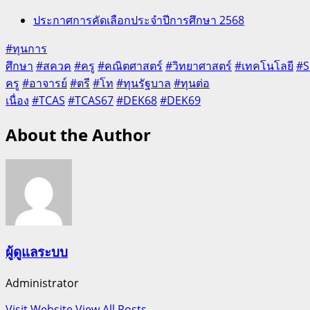
ประกาศการคัดเลือกประจำปีการศึกษา 2568
#ทุนการ
ศึกษา
#สควค
#ครู
#คณิตศาสตร์
#วิทยาศาสตร์
#เทคโนโลยี
#
ครู
#อาจารย์
#ตรี
#โท
#ทุนรัฐบาล
#ทุนต่อ
เนื่อง
#TCAS
#TCAS67
#DEK68
#DEK69
About the Author
ผู้ดูแลระบบ
Administrator
Visit Website
View All Posts