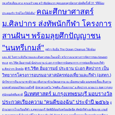
กท.คริสเตียน ควง ลูกแม่รำเพย คว้าชัยนัดแรก ฟุตบอลจตุรมิตรสามัคคีครั้งที่ 31 "สี่พี่น้อง
คณะศึกษาศาสตร์
ประคองรัก รักษ์โลกให้ยั่งยืน"
ม.ศิลปากร ส่งทัพนักกีฬา โครงการ
สานฝันฯ พร้อมลุยศึกปัญญาชน
"นนทรีเกมส์"
จุฬาฯ จับมือ The Ocean Cleanup ใช้กล้อง
และ AI วิเคราะห์ปริมาณและเส้นทางขยะในแม่น้ำ หวังวางแนวทางการจัดการขยะก่อนออก
ทะเล
ดร.วิชิต อิ่มอารมย์ นั่งประธาน ป.เอก การจัดการนันทนาการ การท่องเที่ยวและกีฬา
ดร.วิชิต อิ่มอารมย์ ประธาน ป.เอก ศิลปากร เป็น
ม.ศิลปากร อีกสมัย
วิทยากรโครงการอบรมอาสาสมัครท่องเที่ยวและกีฬา (อสทก.)
นักวิชาการจีน-นานาชาติร่วมเวทีเสวนาข้ามวัฒนธรรม ณ เมืองหนานผิง มณฑลฝูเจี้ยน สืบสาน
มรดกคำสอนปรัชญาเมธีจูซี
นักหวดวงสวิง "สุพศิน เรืองธรรม" ม.ศิลปากร ฉายแวว จ่อดาวรุ่งมุ่ง
นิเทศศาสตร์ ม.กรุงเทพธนบุรี มอบรางวัล
สู่นักกอล์ฟทีมชาติ
ประกวดเรียงความ “คนดีของฉัน” ประจำปี ๒๕๖๖
ผู้
อำนวยการโรงเรียนกีฬา จ.สุพรรณบุรี จัดพิธีต้อนรับพร้อมอัดฉีด ทัพนักกีฬาเอเชียน ยูธ เกมส์
ม.กรุงเทพธนบุรี ก้าวสู่เวทีโลก รับรางวัล QS Stars 5 ดาว ตอกย้ำความเป็นสถาบันการศึกษา