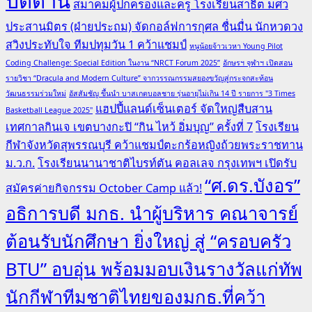
ปัตตานี
สมาคมผู้ปกครองและครู โรงเรียนสาธิต มศว
ประสานมิตร (ฝ่ายประถม) จัดกอล์ฟการกุศล ชื่นมื่น นักหวดวง
สวิงประทับใจ ทีมปทุมวัน 1 คว้าแชมป์
หนูน้อยจ้าวเวหา Young Pilot
Coding Challenge: Special Edition ในงาน “NRCT Forum 2025”
อักษรฯ จุฬาฯ เปิดสอน
รายวิชา “Dracula and Modern Culture” จากวรรณกรรมสยองขวัญสู่กระจกสะท้อน
วัฒนธรรมร่วมใหม่
อัสสัมชัญ ขึ้นนำ บาสเกตบอลชาย รุ่นอายุไม่เกิน 14 ปี รายการ "3 Times
แฮปปี้แลนด์เซ็นเตอร์ จัดใหญ่สืบสาน
Basketball League 2025"
เทศกาลกินเจ เขตบางกะปิ “กิน ไหว้ อิ่มบุญ” ครั้งที่ 7
โรงเรียน
กีฬาจังหวัดสุพรรณบุรี คว้าแชมป์ตะกร้อหญิงถ้วยพระราชทาน
ม.ว.ก.
โรงเรียนนานาชาติไบรท์ตัน คอลเลจ กรุงเทพฯ เปิดรับ
“ศ.ดร.บังอร”
สมัครค่ายกิจกรรม October Camp แล้ว!
อธิการบดี มกธ. นำผู้บริหาร คณาจารย์
ต้อนรับนักศึกษา ยิ่งใหญ่ สู่ “ครอบครัว
BTU” อบอุ่น พร้อมมอบเงินรางวัลแก่ทัพ
นักกีฬาทีมชาติไทยของมกธ.ที่คว้า