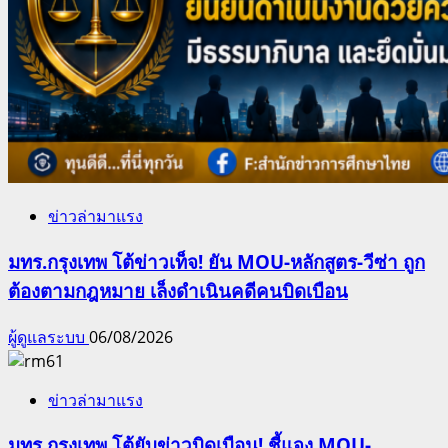
ข่าวล่ามาแรง
มทร.กรุงเทพ โต้ข่าวเท็จ! ยัน MOU-หลักสูตร-วีซ่า ถูก
ต้องตามกฎหมาย เล็งดำเนินคดีคนบิดเบือน
ผู้ดูแลระบบ
06/08/2026
ข่าวล่ามาแรง
มทร.กรุงเทพ โต้ยับข่าวบิดเบือน! ชี้แจง MOU-