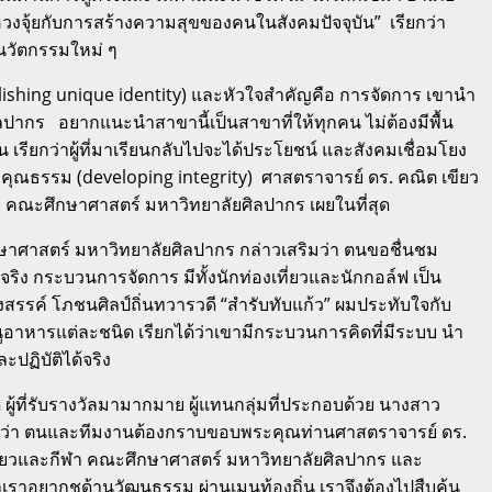
ฮวงจุ้ยกับการสร้างความสุขของคนในสังคมปัจจุบัน” เรียกว่า
ีนวัตกรรมใหม่ ๆ
ishing unique identity) และหัวใจสำคัญคือ การจัดการ เขานำ
ปากร อยากแนะนำสาขานี้เป็นสาขาที่ให้ทุกคน ไม่ต้องมีพื้น
รียกว่าผู้ที่มาเรียนกลับไปจะได้ประโยชน์ และสังคมเชื่อมโยง
ณธรรม (developing integrity) ศาสตราจารย์ ดร. คณิต เขียว
 คณะศึกษาศาสตร์ มหาวิทยาลัยศิลปากร เผยในที่สุด
ษาศาสตร์ มหาวิทยาลัยศิลปากร กล่าวเสริมว่า ตนขอชื่นชม
จริง กระบวนการจัดการ มีทั้งนักท่องเที่ยวและนักกอล์ฟ เป็น
สรรค์ โภชนศิลป์ถิ่นทวารวดี “สำรับทับแก้ว” ผมประทับใจกับ
ูอาหารแต่ละชนิด เรียกได้ว่าเขามีกระบวนการคิดที่มีระบบ นำ
ะปฏิบัติได้จริง
 ผู้ที่รับรางวัลมามากมาย ผู้แทนกลุ่มที่ประกอบด้วย นางสาว
 เผยว่า ตนและทีมงานต้องกราบขอบพระคุณท่านศาสตราจารย์ ดร.
ที่ยวและกีฬา คณะศึกษาศาสตร์ มหาวิทยาลัยศิลปากร และ
เราอยากชูด้านวัฒนธรรม ผ่านเมนูท้องถิ่น เราจึงต้องไปสืบค้น