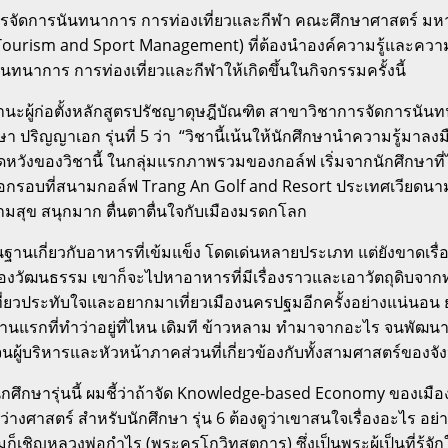
จัดการนันทนาการ การท่องเที่ยวและกีฬา คณะศึกษาศาสตร์ มหาวิท
 Tourism and Sport Management) ที่ต้องนำองค์ความรู้และควา
ทนาการ การท่องเที่ยวและกีฬาให้เกิดขึ้นในกิจกรรมครั้งนี้
นะผู้ก่อตั้งหลักสูตรปรัชญาดุษฎีบัณฑิต สาขาวิชาการจัดการนัน
 ปริญญาเอก รุ่นที่ 5 ว่า “วิชานี้เน้นให้นักศึกษานำความรู้มาลง
วังของวิชานี้ ในกลุ่มแรกภาพรวมของกอล์ฟ เริ่มจากนักศึกษาที
ออกรอบที่สนามกอล์ฟ Trang An Golf and Resort ประเทศเวียดนา
ความสุข สนุกมาก ตื่นตาตื่นใจกับเมืองมรดกโลก
ื้นฐานเกี่ยวกับอาหารที่เข้มแข็ง โดดเด่นหลายประเภท แต่ยังขาดเรื่
ของวัฒนธรรม เขาก็จะไปหาอาหารที่มีเรื่องราวและเอาวัตถุดิบจาก
ท่องเที่ยวประทับใจและอยากมาเที่ยวเมืองนครปฐมอีกครั้งอย่างแน่นอน
่บ้านแรกที่ทำว่าอยู่ที่ไหน เดิมที ข้าวหลาม ทำมาจากอะไร จนพั
จนผู้บริหารและหัวหน้าภาคส่วนที่เกี่ยวข้องกับทั้งสามศาสตร์ข
งนักศึกษารุ่นนี้ ผมชี้ว่าถ้าจัด Knowledge-based Economy ของเมือ
ศาสตร์ สำหรับนักศึกษา รุ่น 6 ต้องดูว่าเขาสนใจเรื่องอะไร อย่าง
ก็เชิญหลวงพ่อกำไร (พระครูโกวิทสุตการ) ซึ่งเป็นพระผู้เป็นที่ร