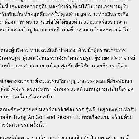
พื้นที่และมองหาวัตถุดิบ และบังเอิญที่ผมได้ไปเจอแกงขาหมูใบ
ำรับทับแก้ว ท้ายสุดคือการให้คุณค่าเมนูอาหารท้องถิ่นรวมถึง
าต้องมาทำหน้างาน เพื่อให้ได้ของที่สดและเล่าเรื่องราวจาก
ไป แต่พอนำเสนอในรูปแบบสากลจึงเป็นที่ประหลาดใจและควรนำไป
ณคณะผู้บริหาร ท่าน ดร.สันติ ป่าหวาย หัวหน้าผู้ตรวจราชการ
หวันครปฐม, ผู้แทนวัฒนธรรมจังหวัดนครปฐม, ผู้ช่วยศาสตราจารย์
หกิจ, รองศาสตราจารย์ ดร.ศุภชัย ต๊ะวิชัย รองอธิการบดีฝ่าย
ู้ช่วยศาสตราจารย์ ดร.วรรณวิสา บุญมาก รองคณบดีฝ่ายพัฒนา
 นีละไพจิตร, ดร.นรินทรา จันทศร และตัวแทนชุมชน (ส้มโอทอง
้เราหายเหนื่อยกันเลยครับ”
คณะศึกษาศาสตร์ มหาวิทยาลัยศิลปากร รุ่น 5 ในฐานะหัวหน้ารับ
อล์ฟ Trang An Golf and Resort ประเทศเวียดนาม พร้อมด้วย
ัดกิจกรรมครั้งนี้ว่า
ฟและผู้ติดตาม อายุน้อยสุด 3 ขวบจนถึง 72 ปี ทุกคนสามารถมี