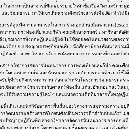
สิน ในการมาเป็นอาจารย์พิเศษบรรยายในหัวข้อเรื่อง “ศาสตร์การดู
ยว และวัฒนธรรม มาให้เขาเกิดความคิดสร้างสรรค์เพิ่มเติม ทำให้ม
้างสรรค์สูง มีความสามารถในการสร้างเอกลักษณ์เฉพาะตน (establ
ันทนาการ การท่องเที่ยวและกีฬา คณะศึกษาศาสตร์ มหาวิทยาลัยศิล
ิงบูรณาการทั้งทฤษฏีและปฎิบัติ ไปใช้ต่อยอดในหน่วยงานของท่าน เ
นวคิดของปรัชญาเศรษฐกิจพอเพียง นักศึกษามีการพัฒนาความมีคุ
ดุษฎีบัณฑิต สาขาวิชาการจัดการนันทนาการ การท่องเที่ยวและกีฬา
ฑิต สาขาวิชาการจัดการนันทนาการ การท่องเที่ยวและกีฬา คณะศึก
้านกีฬา โดยเฉพาะกอล์ฟ และนันทนาการ รวมกับการท่องเที่ยวมาใช้ได้
รับผู้ที่ร่วมกิจกรรมทุกท่าน ต่อมาสำหรับโครงการวัฒนธรรมสร้าง
่ยวเชิงอาหารเข้ามารวมกับศาสตร์ท้องถิ่น แต่ละอำเภอมาลงในเมน
้ จึงจะได้รับความความรู้ใหม่ ๆ และแนวความคิดที่มาจากทั้งทฤษฏีแล
ิบพื้นถิ่น และนักวิจัยอาหารพื้นถิ่นของโครงการสมุทรสงครามอยู่ดี
รงการวัฒนธรรมสร้างสรรค์โภชนศิลปถิ่นทวารวดี “สำรับทับแก้ว”
สูตรปรัชญาดุษฎีบัณฑิต สาขาวิชาการจัดการนันทนาการ การท่องเ
สดงศักยภาพอย่างอิสระ โดยท่านจะคอยชี้แนะเราตลอดเวลา ส่วนที่มา