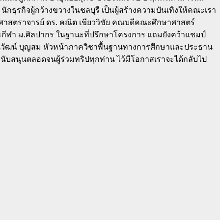
ุรกิจผู้กว้างขวางในชลบุรี เป็นผู้สร้างความบันเทิงให้คณะเรา
ณ ศาสตราจารย์ ดร. คณิต เขียววิชัย คณบดีคณะศึกษาศาสตร์
ละกีฬา ม.ศิลปากร ในฐานะที่ปรึกษาโครงการ แถมยังคว้าแชมป์
ร.นิวัฒน์ บุญสม หัวหน้าภาควิชาพื้นฐานทางการศึกษาและประธาน
สนับสนุนตลอดจนผู้ร่วมทริปทุกท่าน ไว้มีโอกาสเราจะได้กลับไป