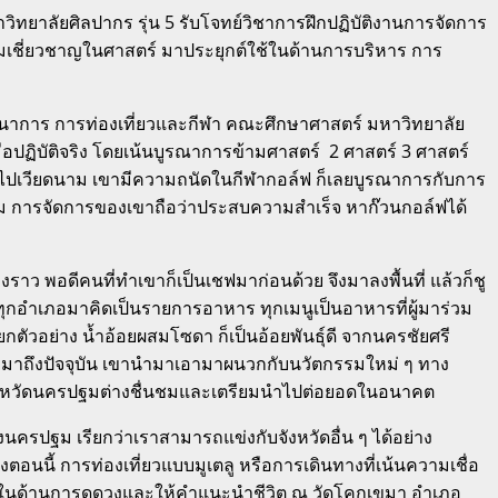
ยาลัยศิลปากร รุ่น 5 รับโจทย์วิชาการฝึกปฏิบัติงานการจัดการ
มเชี่ยวชาญในศาสตร์ มาประยุกต์ใช้ในด้านการบริหาร การ
ทนาการ การท่องเที่ยวและกีฬา คณะศึกษาศาสตร์ มหาวิทยาลัย
มือปฏิบัติจริง โดยเน้นบูรณาการข้ามศาสตร์ 2 ศาสตร์ 3 ศาสตร์
่ไปเวียดนาม เขามีความถนัดในกีฬากอล์ฟ ก็เลยบูรณาการกับการ
ม การจัดการของเขาถือว่าประสบความสำเร็จ หาก๊วนกอล์ฟได้
องราว พอดีคนที่ทำเขาก็เป็นเชฟมาก่อนด้วย จึงมาลงพื้นที่ แล้วก็ชู
ทุกอำเภอมาคิดเป็นรายการอาหาร ทุกเมนูเป็นอาหารที่ผู้มาร่วม
 ยกตัวอย่าง น้ำอ้อยผสมโซดา ก็เป็นอ้อยพันธุ์ดี จากนครชัยศรี
ฒนามาถึงปัจจุบัน เขานำมาเอามาผนวกกับนวัตกรรมใหม่ ๆ ทาง
องจังหวัดนครปฐมต่างชื่นชมและเตรียมนำไปต่อยอดในอนาคต
งนครปฐม เรียกว่าเราสามารถแข่งกับจังหวัดอื่น ๆ ได้อย่าง
ตอนนี้ การท่องเที่ยวแบบมูเตลู หรือการเดินทางที่เน้นความเชื่อ
ู้จักในด้านการดูดวงและให้คำแนะนำชีวิต ณ วัดโคกเขมา อำเภอ