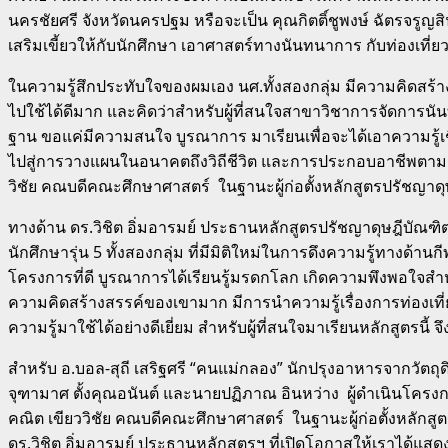
นครชัยศรี จังหวัดนครปฐม หรือจะเป็น คุณกิตติ์ชูพงษ์ ฉัตรจรูญ
เสริมเขี้ยวให้กับนักศึกษา เอาศาสตร์ทางนันทนาการ กับท่องเที่
ในความรู้สึกประทับใจของผมเอง นศ.ทั้งสองกลุ่ม มีความคิดสร
ไปใช้ได้ดีมาก และคิดว่าสำหรับผู้ที่สนใจสาขาวิชาการจัดการน
ฐาน ขอแค่มีความสนใจ บูรณาการ มาเรียนเพื่อจะได้เอาความรู้เช
ไปสู่การวางแผนในอนาคตถึงวิถีชีวิต และการประกอบอาชีพตามแ
วิชัย คณบดีคณะศึกษาศาสตร์ ในฐานะผู้ก่อตั้งหลักสูตรปรัชญา
ทางด้าน ดร.วิชิต อิ่มอารมย์ ประธานหลักสูตรปรัชญาดุษฎีบัณ
นักศึกษารุ่น 5 ทั้งสองกลุ่ม ที่มีมิติใหม่ในการดึงความรู้ทางด
โครงการที่ดี บูรณาการได้เรียนรู้มรดกโลก เกิดความพึงพอใจสำห
ความคิดสร้างสรรค์ของเขามาก มีการนำความรู้เรื่องการท่องเที
ความรู้มาใช้ได้อย่างดีเยี่ยม สำหรับผู้ที่สนใจมาเรียนหลักสูตรนี
สำหรับ อ.บอล-สุถี เสริฐศรี “คนแม่กลอง” นักปรุงอาหารจากวัตถุด
จุฑามาศ ตั้งคุณอนันต์ และนายปฏิภาณ อินหว่าง ผู้ดำเนินโค
คณิต เขียววิชัย คณบดีคณะศึกษาศาสตร์ ในฐานะผู้ก่อตั้งหลัก
ดร.วิชิต อิ่มอารมย์ ประธานหลักสูตรฯ ที่เปิดโอกาสให้เราได้แ