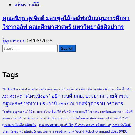
แฟ้มข่าวดีดี
คุณอนิรุธ สุขจิตต์ มอบชุดไม้กอล์ฟสนับสนุนการศึกษา
วิชากอล์ฟ คณะศึกษาศาสตร์ มหาวิทยาลัยศิลปากร
ผู้ดูแลระบบ
03/08/2026
Search
for:
Tags
"TCAS69 มาแล้ว! ภาควิชาเครื่องกลและการบิน-อวกาศ มจพ. เปิดรับสมัคร 4 สาขาเด็ด ทั้ง ME
"ศ.ดร.บังอร" อธิการบดี มกธ. ประธานถวายผ้าพระ
AE I-ME I-AE"
กฐินพระราชทาน ประจำปี 2567 ณ วัดศรีสุดาราม วรวิหาร
"สมจิต บุญคงเสน" ผู้อำนวยการโรงเรียนกีฬาจังหวัดสุพรรณบุรี โชว์ผลงานพร้อมแสดงความยินดี
ต่อผลงานระดับชาติและนานาชาติ
32 ทุน พสวท. ป.ตรี–โท–เอก ศึกษาต่อต่างประเทศ ปี 2569
(ประเภทคัดเลือกเพิ่มเติม)
100 ทุน สควค. (ป.ตรี–โท) ปี 2569 สสวท. เฟ้นหา “ครู SMT รุ่นใหม่”
Brain Step คว้าอันดับ 5 ของโลก การแข่งขันหุ่นยนต์ World Robot Olympiad 2025 (WRO