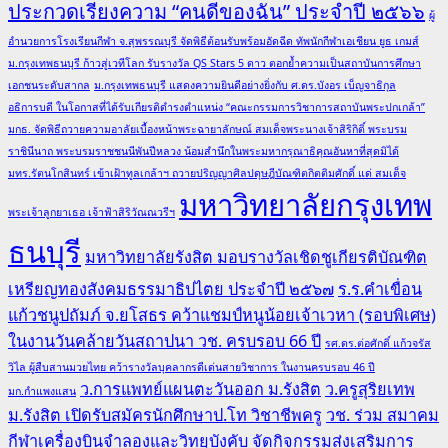
ประกวดเรียงความ “คนดีของฉัน” ประจำปี ๒๕๖๖
ผู้
อำนวยการโรงเรียนกีฬา จ.สุพรรณบุรี จัดพิธีต้อนรับพร้อมอัดฉีด ทัพนักกีฬาเอเชียน ยูธ เกมส์
ม.กรุงเทพธนบุรี ก้าวสู่เวทีโลก รับรางวัล QS Stars 5 ดาว ตอกย้ำความเป็นสถาบันการศึกษา
เอกชนระดับสากล
ม.กรุงเทพธนบุรี แสดงความยินดีอย่างยิ่งกับ ศ.ดร.บังอร เบ็ญจาธิกุล
อธิการบดี ในโอกาสที่ได้รับเกียรติดำรงตำแหน่ง “คณะกรรมการวิชาการสถาบันพระปกเกล้า”
มกธ. จัดพิธีถวายความอาลัยเบื้องหน้าพระฉายาลักษณ์ สมเด็จพระนางเจ้าสิริกิติ์ พระบรม
ราชินีนาถ พระบรมราชชนนีพันปีหลวง น้อมสำนึกในพระมหากรุณาธิคุณอันหาที่สุดมิได้
มทร.รัตนโกสินทร์ เข้าเฝ้าทูลเกล้าฯ ถวายปริญญาศิลปดุษฎีบัณฑิตกิตติมศักดิ์ แด่ สมเด็จ
มหาวิทยาลัยกรุงเทพ
พระเจ้าลูกยาเธอ เจ้าฟ้าสิริวัณณวรีฯ
ธนบุรี
มหาวิทยาลัยรังสิต มอบรางวัลเชิดชูเกียรติบัณฑิต
เหรียญทองสังคมธรรมาธิปไตย ประจำปี ๒๕๖๗
ร.ร.คำเขื่อน
แก้วชนูปถัมภ์ จ.ยโสธร คว้าแชมป์หนูน้อยเจ้าเวหา (รอบพิเศษ)
ในงานวันคล้ายวันสถาปนา วช. ครบรอบ 66 ปี
รศ.ดร.ต่อศักดิ์ แก้วจรัส
วิไล ผู้สืบสานมวยไทย คว้ารางวัลบุคลากรดีเด่นสายวิชาการ ในงานครบรอบ 46 ปี
ว.การแพทย์แผนตะวันออก ม.รังสิต
ว.ครูสุริยเทพ
มก.กำแพงแสน
ม.รังสิต เปิดรับสมัครนักศึกษาป.โท วิชาชีพครู
วช. ร่วม สมาคม
กีฬาเครื่องบินจำลองและวิทยุบังคับ จัดกิจกรรมส่งเสริมการ