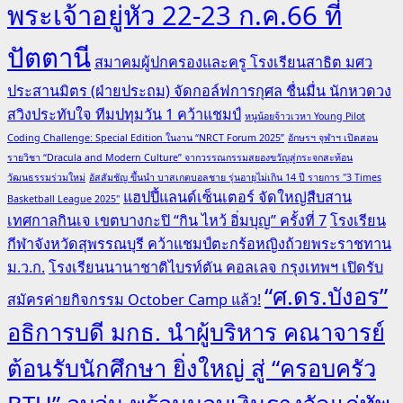
พระเจ้าอยู่หัว 22-23 ก.ค.66 ที่
ปัตตานี
สมาคมผู้ปกครองและครู โรงเรียนสาธิต มศว
ประสานมิตร (ฝ่ายประถม) จัดกอล์ฟการกุศล ชื่นมื่น นักหวดวง
สวิงประทับใจ ทีมปทุมวัน 1 คว้าแชมป์
หนูน้อยจ้าวเวหา Young Pilot
Coding Challenge: Special Edition ในงาน “NRCT Forum 2025”
อักษรฯ จุฬาฯ เปิดสอน
รายวิชา “Dracula and Modern Culture” จากวรรณกรรมสยองขวัญสู่กระจกสะท้อน
วัฒนธรรมร่วมใหม่
อัสสัมชัญ ขึ้นนำ บาสเกตบอลชาย รุ่นอายุไม่เกิน 14 ปี รายการ "3 Times
แฮปปี้แลนด์เซ็นเตอร์ จัดใหญ่สืบสาน
Basketball League 2025"
เทศกาลกินเจ เขตบางกะปิ “กิน ไหว้ อิ่มบุญ” ครั้งที่ 7
โรงเรียน
กีฬาจังหวัดสุพรรณบุรี คว้าแชมป์ตะกร้อหญิงถ้วยพระราชทาน
ม.ว.ก.
โรงเรียนนานาชาติไบรท์ตัน คอลเลจ กรุงเทพฯ เปิดรับ
“ศ.ดร.บังอร”
สมัครค่ายกิจกรรม October Camp แล้ว!
อธิการบดี มกธ. นำผู้บริหาร คณาจารย์
ต้อนรับนักศึกษา ยิ่งใหญ่ สู่ “ครอบครัว