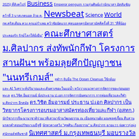
Business
2025) ที่สิงคโปร์
Emperor penguin รวมรุ่นศิษย์เก่านักบาสฯ อัสสัมชัญ
Newsbeat
World
Science
คว้าที่ 3 บาสเกตบอล ถ้วย ค.
กท.คริสเตียน ควง ลูกแม่รำเพย คว้าชัยนัดแรก ฟุตบอลจตุรมิตรสามัคคีครั้งที่ 31 "สี่พี่น้อง
คณะศึกษาศาสตร์
ประคองรัก รักษ์โลกให้ยั่งยืน"
ม.ศิลปากร ส่งทัพนักกีฬา โครงการ
สานฝันฯ พร้อมลุยศึกปัญญาชน
"นนทรีเกมส์"
จุฬาฯ จับมือ The Ocean Cleanup ใช้กล้อง
และ AI วิเคราะห์ปริมาณและเส้นทางขยะในแม่น้ำ หวังวางแนวทางการจัดการขยะก่อนออก
ทะเล
ดร.วิชิต อิ่มอารมย์ นั่งประธาน ป.เอก การจัดการนันทนาการ การท่องเที่ยวและกีฬา
ดร.วิชิต อิ่มอารมย์ ประธาน ป.เอก ศิลปากร เป็น
ม.ศิลปากร อีกสมัย
วิทยากรโครงการอบรมอาสาสมัครท่องเที่ยวและกีฬา (อสทก.)
นักวิชาการจีน-นานาชาติร่วมเวทีเสวนาข้ามวัฒนธรรม ณ เมืองหนานผิง มณฑลฝูเจี้ยน สืบสาน
มรดกคำสอนปรัชญาเมธีจูซี
นักหวดวงสวิง "สุพศิน เรืองธรรม" ม.ศิลปากร ฉายแวว จ่อดาวรุ่งมุ่ง
นิเทศศาสตร์ ม.กรุงเทพธนบุรี มอบรางวัล
สู่นักกอล์ฟทีมชาติ