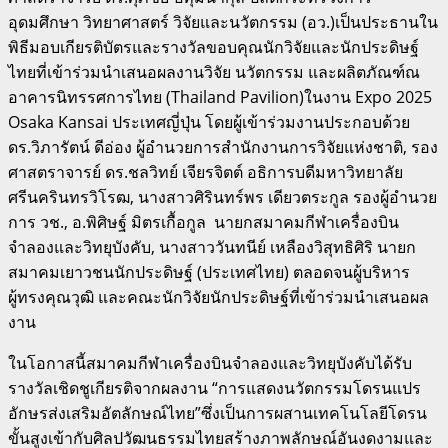
อุดมศึกษา วิทยาศาสตร์ วิจัยและนวัตกรรม (อว.)เป็นประธานใน
พิธีมอบเกียรติบัตรและรางวัลขอบคุณนักวิจัยและนักประดิษฐ์
ไทยที่เข้าร่วมนำเสนอผลงานวิจัย นวัตกรรม และผลิตภัณฑ์ณ
อาคารนิทรรศการไทย (Thailand Pavilion)ในงาน Expo 2025
Osaka Kansai ประเทศญี่ปุ่น โดยผู้เข้าร่วมงานประกอบด้วย
ดร.วิภารัตน์ ดีอ่อง ผู้อำนวยการสำนักงานการวิจัยแห่งชาติ, รอง
ศาสตราจารย์ ดร.ชลวิทย์ เจียรจิตต์ อธิการบดีมหาวิทยาลัย
ศรีนครินทรวิโรฒ, นางสาวศิรินทร์พร เดียวตระกูล รองผู้อำนวย
การ วช., อ.พิศิษฐ์ มิตรเกื้อกูล นายกสมาคมกีฬาเครื่องบิน
จำลองและวิทยุบังคับ, นางสาววันทนีย์ เหลืองวิสุทธิศิริ นายก
สมาคมเยาวชนนักประดิษฐ์ (ประเทศไทย) ตลอดจนผู้บริหาร
ผู้ทรงคุณวุฒิ และคณะนักวิจัยนักประดิษฐ์ที่เข้าร่วมนำเสนอผล
งาน
ในโอกาสนี้สมาคมกีฬาเครื่องบินจำลองและวิทยุบังคับได้รับ
รางวัลเชิดชูเกียรติจากผลงาน “การแสดงนวัตกรรมโดรนแปร
อักษรส่งเสริมอัตลักษณ์ไทย”ซึ่งเป็นการผสานเทคโนโลยีโดรน
ขั้นสูงเข้ากับศิลปวัฒนธรรมไทยสร้างภาพลักษณ์อันงดงามและ