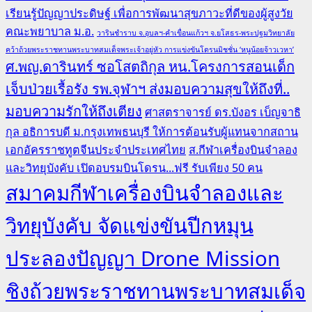
เรียนรู้ปัญญาประดิษฐ์ เพื่อการพัฒนาสุขภาวะที่ดีของผู้สูงวัย
คณะพยาบาล ม.อ.
วารินชำราบ จ.อุบลฯ-คำเขื่อนแก้วฯ จ.ยโสธร-พระปฐมวิทยาลัย
คว้าถ้วยพระราชทานพระบาทสมเด็จพระเจ้าอยู่หัว การแข่งขันโดรนมิชชั่น ‘หนูน้อยจ้าวเวหา’
ศ.พญ.ดารินทร์ ซอโสตถิกุล หน.โครงการสอนเด็ก
เจ็บป่วยเรื้อรัง รพ.จุฬาฯ ส่งมอบความสุขให้ถึงที่..
มอบความรักให้ถึงเตียง
ศาสตราจารย์ ดร.บังอร เบ็ญจาธิ
กุล อธิการบดี ม.กรุงเทพธนบุรี ให้การต้อนรับผู้แทนจากสถาน
เอกอัครราชทูตจีนประจำประเทศไทย
ส.กีฬาเครื่องบินจำลอง
และวิทยุบังคับ เปิดอบรมบินโดรน...ฟรี รับเพียง 50 คน
สมาคมกีฬาเครื่องบินจำลองและ
วิทยุบังคับ จัดแข่งขันปีกหมุน
ประลองปัญญา Drone Mission
ชิงถ้วยพระราชทานพระบาทสมเด็จ