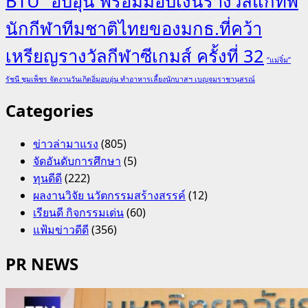
BTU” อบอุ่น พร้อมมอบเงินรางวัลแก่ทัพ
นักกีฬาทีมชาติไทยของมกธ.ที่คว้า
เหรียญรางวัลกีฬาซีเกมส์ ครั้งที่ 32
“แม่จิ๋ม”
รัชนี ชุมเพ็ชร จัดงานวันเกิดอิ่มอบอุ่น ทำอาหารเลี้ยงนักบาสฯ เบญจมราชานุสรณ์
Categories
ข่าวล่ามาแรง
(805)
จัดอันดับการศึกษา
(5)
ทุนดีดี
(222)
ผลงานวิจัย นวัตกรรมสร้างสรรค์
(12)
เรียนดี กิจกรรมเด่น
(60)
แฟ้มข่าวดีดี
(356)
PR NEWS