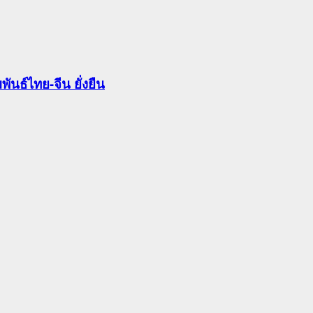
นธ์ไทย-จีน ยั่งยืน