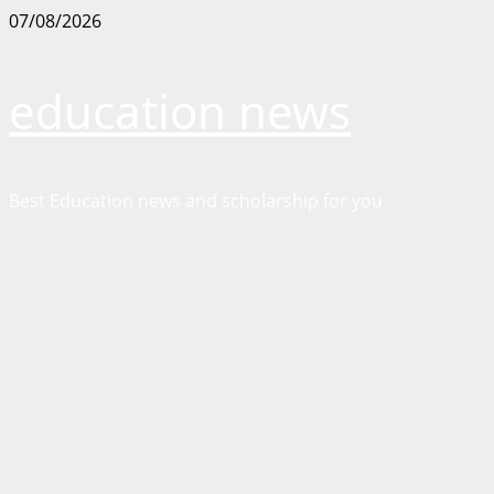
Skip
07/08/2026
to
content
education news
Best Education news and scholarship for you