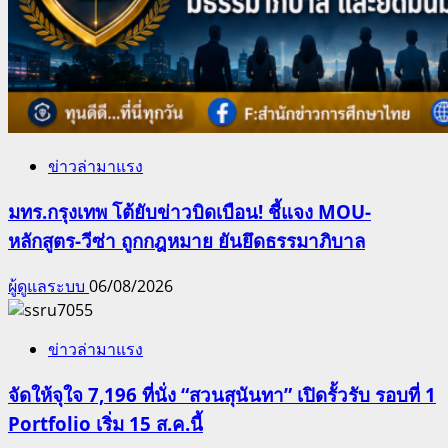
ข่าวล่ามาแรง
มทร.กรุงเทพ โต้ยับข่าวบิดเบือน! ชี้แจง MOU-
หลักสูตร-วีซ่า ถูกกฎหมาย ยันยึดธรรมาภิบาล
ผู้ดูแลระบบ
06/08/2026
ข่าวล่ามาแรง
จัดให้จุใจ 7,196 ที่นั่ง “สวนสุนันทา” เปิดรั้วรับ รอบที่ 1
Portfolio เริ่ม 15 ส.ค.นี้