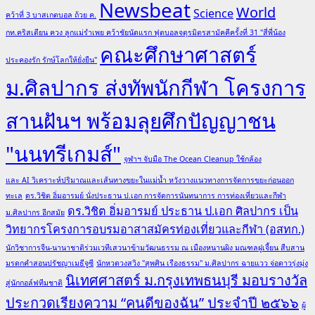
Newsbeat
World
Science
คว้าที่ 3 บาสเกตบอล ถ้วย ค.
กท.คริสเตียน ควง ลูกแม่รำเพย คว้าชัยนัดแรก ฟุตบอลจตุรมิตรสามัคคีครั้งที่ 31 "สี่พี่น้อง
คณะศึกษาศาสตร์
ประคองรัก รักษ์โลกให้ยั่งยืน"
ม.ศิลปากร ส่งทัพนักกีฬา โครงการ
สานฝันฯ พร้อมลุยศึกปัญญาชน
"นนทรีเกมส์"
จุฬาฯ จับมือ The Ocean Cleanup ใช้กล้อง
และ AI วิเคราะห์ปริมาณและเส้นทางขยะในแม่น้ำ หวังวางแนวทางการจัดการขยะก่อนออก
ทะเล
ดร.วิชิต อิ่มอารมย์ นั่งประธาน ป.เอก การจัดการนันทนาการ การท่องเที่ยวและกีฬา
ดร.วิชิต อิ่มอารมย์ ประธาน ป.เอก ศิลปากร เป็น
ม.ศิลปากร อีกสมัย
วิทยากรโครงการอบรมอาสาสมัครท่องเที่ยวและกีฬา (อสทก.)
นักวิชาการจีน-นานาชาติร่วมเวทีเสวนาข้ามวัฒนธรรม ณ เมืองหนานผิง มณฑลฝูเจี้ยน สืบสาน
มรดกคำสอนปรัชญาเมธีจูซี
นักหวดวงสวิง "สุพศิน เรืองธรรม" ม.ศิลปากร ฉายแวว จ่อดาวรุ่งมุ่ง
นิเทศศาสตร์ ม.กรุงเทพธนบุรี มอบรางวัล
สู่นักกอล์ฟทีมชาติ
ประกวดเรียงความ “คนดีของฉัน” ประจำปี ๒๕๖๖
ผู้