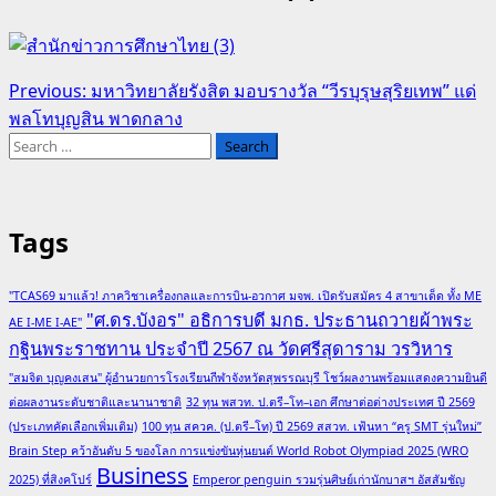
Post
Previous:
มหาวิทยาลัยรังสิต มอบรางวัล “วีรบุรุษสุริยเทพ” แด่
พลโทบุญสิน พาดกลาง
navigation
Search
for:
Tags
"TCAS69 มาแล้ว! ภาควิชาเครื่องกลและการบิน-อวกาศ มจพ. เปิดรับสมัคร 4 สาขาเด็ด ทั้ง ME
"ศ.ดร.บังอร" อธิการบดี มกธ. ประธานถวายผ้าพระ
AE I-ME I-AE"
กฐินพระราชทาน ประจำปี 2567 ณ วัดศรีสุดาราม วรวิหาร
"สมจิต บุญคงเสน" ผู้อำนวยการโรงเรียนกีฬาจังหวัดสุพรรณบุรี โชว์ผลงานพร้อมแสดงความยินดี
ต่อผลงานระดับชาติและนานาชาติ
32 ทุน พสวท. ป.ตรี–โท–เอก ศึกษาต่อต่างประเทศ ปี 2569
(ประเภทคัดเลือกเพิ่มเติม)
100 ทุน สควค. (ป.ตรี–โท) ปี 2569 สสวท. เฟ้นหา “ครู SMT รุ่นใหม่”
Brain Step คว้าอันดับ 5 ของโลก การแข่งขันหุ่นยนต์ World Robot Olympiad 2025 (WRO
Business
2025) ที่สิงคโปร์
Emperor penguin รวมรุ่นศิษย์เก่านักบาสฯ อัสสัมชัญ