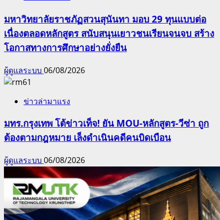
มหาวิทยาลัยราชภัฏสวนสุนันทา มอบ 29 ทุนแบบต่อ
เนื่องตลอดหลักสูตร สนับสนุนเยาวชนเรียนจนจบ สร้าง
โอกาสทางการศึกษาอย่างยั่งยืน
ผู้ดูแลระบบ
06/08/2026
ข่าวล่ามาแรง
มทร.กรุงเทพ โต้ข่าวเท็จ! ยัน MOU-หลักสูตร-วีซ่า ถูก
ต้องตามกฎหมาย เล็งดำเนินคดีคนบิดเบือน
ผู้ดูแลระบบ
06/08/2026