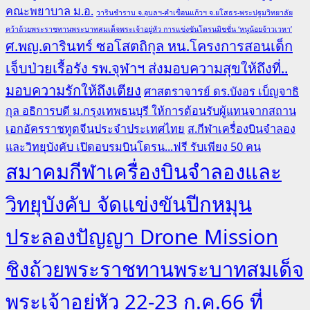
คณะพยาบาล ม.อ.
วารินชำราบ จ.อุบลฯ-คำเขื่อนแก้วฯ จ.ยโสธร-พระปฐมวิทยาลัย
คว้าถ้วยพระราชทานพระบาทสมเด็จพระเจ้าอยู่หัว การแข่งขันโดรนมิชชั่น ‘หนูน้อยจ้าวเวหา’
ศ.พญ.ดารินทร์ ซอโสตถิกุล หน.โครงการสอนเด็ก
เจ็บป่วยเรื้อรัง รพ.จุฬาฯ ส่งมอบความสุขให้ถึงที่..
มอบความรักให้ถึงเตียง
ศาสตราจารย์ ดร.บังอร เบ็ญจาธิ
กุล อธิการบดี ม.กรุงเทพธนบุรี ให้การต้อนรับผู้แทนจากสถาน
เอกอัครราชทูตจีนประจำประเทศไทย
ส.กีฬาเครื่องบินจำลอง
และวิทยุบังคับ เปิดอบรมบินโดรน...ฟรี รับเพียง 50 คน
สมาคมกีฬาเครื่องบินจำลองและ
วิทยุบังคับ จัดแข่งขันปีกหมุน
ประลองปัญญา Drone Mission
ชิงถ้วยพระราชทานพระบาทสมเด็จ
พระเจ้าอยู่หัว 22-23 ก.ค.66 ที่