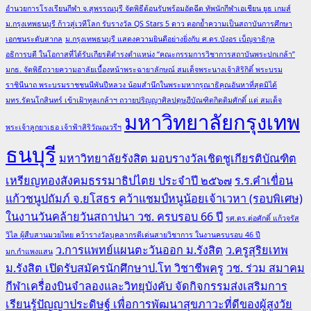
อำนวยการโรงเรียนกีฬา จ.สุพรรณบุรี จัดพิธีต้อนรับพร้อมอัดฉีด ทัพนักกีฬาเอเชียน ยูธ เกมส์
ม.กรุงเทพธนบุรี ก้าวสู่เวทีโลก รับรางวัล QS Stars 5 ดาว ตอกย้ำความเป็นสถาบันการศึกษา
เอกชนระดับสากล
ม.กรุงเทพธนบุรี แสดงความยินดีอย่างยิ่งกับ ศ.ดร.บังอร เบ็ญจาธิกุล
อธิการบดี ในโอกาสที่ได้รับเกียรติดำรงตำแหน่ง “คณะกรรมการวิชาการสถาบันพระปกเกล้า”
มกธ. จัดพิธีถวายความอาลัยเบื้องหน้าพระฉายาลักษณ์ สมเด็จพระนางเจ้าสิริกิติ์ พระบรม
ราชินีนาถ พระบรมราชชนนีพันปีหลวง น้อมสำนึกในพระมหากรุณาธิคุณอันหาที่สุดมิได้
มทร.รัตนโกสินทร์ เข้าเฝ้าทูลเกล้าฯ ถวายปริญญาศิลปดุษฎีบัณฑิตกิตติมศักดิ์ แด่ สมเด็จ
มหาวิทยาลัยกรุงเทพ
พระเจ้าลูกยาเธอ เจ้าฟ้าสิริวัณณวรีฯ
ธนบุรี
มหาวิทยาลัยรังสิต มอบรางวัลเชิดชูเกียรติบัณฑิต
เหรียญทองสังคมธรรมาธิปไตย ประจำปี ๒๕๖๗
ร.ร.คำเขื่อน
แก้วชนูปถัมภ์ จ.ยโสธร คว้าแชมป์หนูน้อยเจ้าเวหา (รอบพิเศษ)
ในงานวันคล้ายวันสถาปนา วช. ครบรอบ 66 ปี
รศ.ดร.ต่อศักดิ์ แก้วจรัส
วิไล ผู้สืบสานมวยไทย คว้ารางวัลบุคลากรดีเด่นสายวิชาการ ในงานครบรอบ 46 ปี
ว.การแพทย์แผนตะวันออก ม.รังสิต
ว.ครูสุริยเทพ
มก.กำแพงแสน
ม.รังสิต เปิดรับสมัครนักศึกษาป.โท วิชาชีพครู
วช. ร่วม สมาคม
กีฬาเครื่องบินจำลองและวิทยุบังคับ จัดกิจกรรมส่งเสริมการ
เรียนรู้ปัญญาประดิษฐ์ เพื่อการพัฒนาสุขภาวะที่ดีของผู้สูงวัย