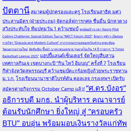
ปัตตานี
สมาคมผู้ปกครองและครู โรงเรียนสาธิต มศว
ประสานมิตร (ฝ่ายประถม) จัดกอล์ฟการกุศล ชื่นมื่น นักหวดวง
สวิงประทับใจ ทีมปทุมวัน 1 คว้าแชมป์
หนูน้อยจ้าวเวหา Young Pilot
Coding Challenge: Special Edition ในงาน “NRCT Forum 2025”
อักษรฯ จุฬาฯ เปิดสอน
รายวิชา “Dracula and Modern Culture” จากวรรณกรรมสยองขวัญสู่กระจกสะท้อน
วัฒนธรรมร่วมใหม่
อัสสัมชัญ ขึ้นนำ บาสเกตบอลชาย รุ่นอายุไม่เกิน 14 ปี รายการ "3 Times
แฮปปี้แลนด์เซ็นเตอร์ จัดใหญ่สืบสาน
Basketball League 2025"
เทศกาลกินเจ เขตบางกะปิ “กิน ไหว้ อิ่มบุญ” ครั้งที่ 7
โรงเรียน
กีฬาจังหวัดสุพรรณบุรี คว้าแชมป์ตะกร้อหญิงถ้วยพระราชทาน
ม.ว.ก.
โรงเรียนนานาชาติไบรท์ตัน คอลเลจ กรุงเทพฯ เปิดรับ
“ศ.ดร.บังอร”
สมัครค่ายกิจกรรม October Camp แล้ว!
อธิการบดี มกธ. นำผู้บริหาร คณาจารย์
ต้อนรับนักศึกษา ยิ่งใหญ่ สู่ “ครอบครัว
BTU” อบอุ่น พร้อมมอบเงินรางวัลแก่ทัพ