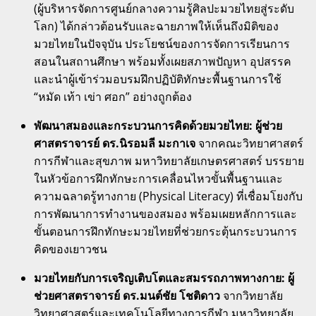
(ผู้บริหารจัดการศูนย์กลางความรู้ศิลปะมวยไทยสู่ระดับ
โลก) ได้กล่าวต้อนรับและฉายภาพให้เห็นถึงมิติของ
มวยไทยในปัจจุบัน ประโยชน์ของการจัดการเรียนการ
สอนในสถานศึกษา พร้อมทั้งเผยสภาพปัญหา อุปสรรค
และนำผู้เข้าร่วมอบรมฝึกปฏิบัติทักษะพื้นฐานการใช้
“หมัด เท้า เข่า ศอก” อย่างถูกต้อง
พัฒนาสมองและกระบวนการคิดด้วยมวยไทย:
ผู้ช่วย
ศาสตราจารย์ ดร.นิรอมลี มะกาเจ
จากคณะวิทยาศาสตร์
การกีฬาและสุขภาพ มหาวิทยาลัยเกษตรศาสตร์ บรรยาย
ในหัวข้อการฝึกทักษะการเคลื่อนไหวขั้นพื้นฐานและ
ความฉลาดรู้ทางกาย (Physical Literacy) ที่เชื่อมโยงกับ
การพัฒนาการทำงานของสมอง พร้อมเผยหลักการและ
ขั้นตอนการฝึกทักษะมวยไทยที่ช่วยกระตุ้นกระบวนการ
คิดของเยาวชน
มวยไทยกับการเจริญเติบโตและสมรรถภาพทางกาย:
ผู้
ช่วยศาสตราจารย์ ดร.มนต์ชัย โชติดาว
จากวิทยาลัย
วิทยาศาสตร์และเทคโนโลยีทางการกีฬา มหาวิทยาลัย