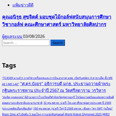
แฟ้มข่าวดีดี
คุณอนิรุธ สุขจิตต์ มอบชุดไม้กอล์ฟสนับสนุนการศึกษา
วิชากอล์ฟ คณะศึกษาศาสตร์ มหาวิทยาลัยศิลปากร
ผู้ดูแลระบบ
03/08/2026
Search
for:
Tags
"TCAS69 มาแล้ว! ภาควิชาเครื่องกลและการบิน-อวกาศ มจพ. เปิดรับสมัคร 4 สาขาเด็ด ทั้ง ME
"ศ.ดร.บังอร" อธิการบดี มกธ. ประธานถวายผ้าพระ
AE I-ME I-AE"
กฐินพระราชทาน ประจำปี 2567 ณ วัดศรีสุดาราม วรวิหาร
"สมจิต บุญคงเสน" ผู้อำนวยการโรงเรียนกีฬาจังหวัดสุพรรณบุรี โชว์ผลงานพร้อมแสดงความยินดี
ต่อผลงานระดับชาติและนานาชาติ
32 ทุน พสวท. ป.ตรี–โท–เอก ศึกษาต่อต่างประเทศ ปี 2569
(ประเภทคัดเลือกเพิ่มเติม)
100 ทุน สควค. (ป.ตรี–โท) ปี 2569 สสวท. เฟ้นหา “ครู SMT รุ่นใหม่”
Brain Step คว้าอันดับ 5 ของโลก การแข่งขันหุ่นยนต์ World Robot Olympiad 2025 (WRO