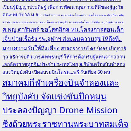
เรียนรู้ปัญญาประดิษฐ์ เพื่อการพัฒนาสุขภาวะที่ดีของผู้สูงวัย
คณะพยาบาล ม.อ.
วารินชำราบ จ.อุบลฯ-คำเขื่อนแก้วฯ จ.ยโสธร-พระปฐมวิทยาลัย
คว้าถ้วยพระราชทานพระบาทสมเด็จพระเจ้าอยู่หัว การแข่งขันโดรนมิชชั่น ‘หนูน้อยจ้าวเวหา’
ศ.พญ.ดารินทร์ ซอโสตถิกุล หน.โครงการสอนเด็ก
เจ็บป่วยเรื้อรัง รพ.จุฬาฯ ส่งมอบความสุขให้ถึงที่..
มอบความรักให้ถึงเตียง
ศาสตราจารย์ ดร.บังอร เบ็ญจาธิ
กุล อธิการบดี ม.กรุงเทพธนบุรี ให้การต้อนรับผู้แทนจากสถาน
เอกอัครราชทูตจีนประจำประเทศไทย
ส.กีฬาเครื่องบินจำลอง
และวิทยุบังคับ เปิดอบรมบินโดรน...ฟรี รับเพียง 50 คน
สมาคมกีฬาเครื่องบินจำลองและ
วิทยุบังคับ จัดแข่งขันปีกหมุน
ประลองปัญญา Drone Mission
ชิงถ้วยพระราชทานพระบาทสมเด็จ