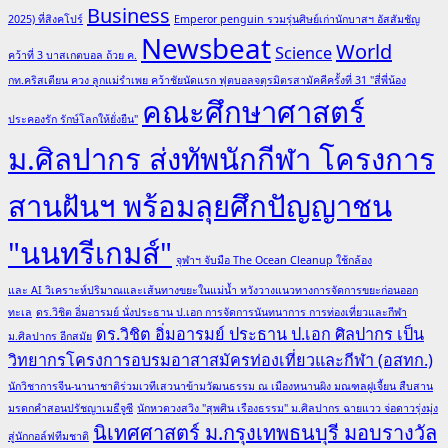
Business
2025) ที่สิงคโปร์
Emperor penguin รวมรุ่นศิษย์เก่านักบาสฯ อัสสัมชัญ
Newsbeat
World
Science
คว้าที่ 3 บาสเกตบอล ถ้วย ค.
กท.คริสเตียน ควง ลูกแม่รำเพย คว้าชัยนัดแรก ฟุตบอลจตุรมิตรสามัคคีครั้งที่ 31 "สี่พี่น้อง
คณะศึกษาศาสตร์
ประคองรัก รักษ์โลกให้ยั่งยืน"
ม.ศิลปากร ส่งทัพนักกีฬา โครงการ
สานฝันฯ พร้อมลุยศึกปัญญาชน
"นนทรีเกมส์"
จุฬาฯ จับมือ The Ocean Cleanup ใช้กล้อง
และ AI วิเคราะห์ปริมาณและเส้นทางขยะในแม่น้ำ หวังวางแนวทางการจัดการขยะก่อนออก
ทะเล
ดร.วิชิต อิ่มอารมย์ นั่งประธาน ป.เอก การจัดการนันทนาการ การท่องเที่ยวและกีฬา
ดร.วิชิต อิ่มอารมย์ ประธาน ป.เอก ศิลปากร เป็น
ม.ศิลปากร อีกสมัย
วิทยากรโครงการอบรมอาสาสมัครท่องเที่ยวและกีฬา (อสทก.)
นักวิชาการจีน-นานาชาติร่วมเวทีเสวนาข้ามวัฒนธรรม ณ เมืองหนานผิง มณฑลฝูเจี้ยน สืบสาน
มรดกคำสอนปรัชญาเมธีจูซี
นักหวดวงสวิง "สุพศิน เรืองธรรม" ม.ศิลปากร ฉายแวว จ่อดาวรุ่งมุ่ง
นิเทศศาสตร์ ม.กรุงเทพธนบุรี มอบรางวัล
สู่นักกอล์ฟทีมชาติ