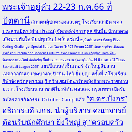
พระเจ้าอยู่หัว 22-23 ก.ค.66 ที่
ปัตตานี
สมาคมผู้ปกครองและครู โรงเรียนสาธิต มศว
ประสานมิตร (ฝ่ายประถม) จัดกอล์ฟการกุศล ชื่นมื่น นักหวดวง
สวิงประทับใจ ทีมปทุมวัน 1 คว้าแชมป์
หนูน้อยจ้าวเวหา Young Pilot
Coding Challenge: Special Edition ในงาน “NRCT Forum 2025”
อักษรฯ จุฬาฯ เปิดสอน
รายวิชา “Dracula and Modern Culture” จากวรรณกรรมสยองขวัญสู่กระจกสะท้อน
วัฒนธรรมร่วมใหม่
อัสสัมชัญ ขึ้นนำ บาสเกตบอลชาย รุ่นอายุไม่เกิน 14 ปี รายการ "3 Times
แฮปปี้แลนด์เซ็นเตอร์ จัดใหญ่สืบสาน
Basketball League 2025"
เทศกาลกินเจ เขตบางกะปิ “กิน ไหว้ อิ่มบุญ” ครั้งที่ 7
โรงเรียน
กีฬาจังหวัดสุพรรณบุรี คว้าแชมป์ตะกร้อหญิงถ้วยพระราชทาน
ม.ว.ก.
โรงเรียนนานาชาติไบรท์ตัน คอลเลจ กรุงเทพฯ เปิดรับ
“ศ.ดร.บังอร”
สมัครค่ายกิจกรรม October Camp แล้ว!
อธิการบดี มกธ. นำผู้บริหาร คณาจารย์
ต้อนรับนักศึกษา ยิ่งใหญ่ สู่ “ครอบครัว