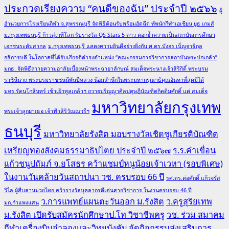
ประกวดเรียงความ “คนดีของฉัน” ประจำปี ๒๕๖๖
ผู้
อำนวยการโรงเรียนกีฬา จ.สุพรรณบุรี จัดพิธีต้อนรับพร้อมอัดฉีด ทัพนักกีฬาเอเชียน ยูธ เกมส์
ม.กรุงเทพธนบุรี ก้าวสู่เวทีโลก รับรางวัล QS Stars 5 ดาว ตอกย้ำความเป็นสถาบันการศึกษา
เอกชนระดับสากล
ม.กรุงเทพธนบุรี แสดงความยินดีอย่างยิ่งกับ ศ.ดร.บังอร เบ็ญจาธิกุล
อธิการบดี ในโอกาสที่ได้รับเกียรติดำรงตำแหน่ง “คณะกรรมการวิชาการสถาบันพระปกเกล้า”
มกธ. จัดพิธีถวายความอาลัยเบื้องหน้าพระฉายาลักษณ์ สมเด็จพระนางเจ้าสิริกิติ์ พระบรม
ราชินีนาถ พระบรมราชชนนีพันปีหลวง น้อมสำนึกในพระมหากรุณาธิคุณอันหาที่สุดมิได้
มทร.รัตนโกสินทร์ เข้าเฝ้าทูลเกล้าฯ ถวายปริญญาศิลปดุษฎีบัณฑิตกิตติมศักดิ์ แด่ สมเด็จ
มหาวิทยาลัยกรุงเทพ
พระเจ้าลูกยาเธอ เจ้าฟ้าสิริวัณณวรีฯ
ธนบุรี
มหาวิทยาลัยรังสิต มอบรางวัลเชิดชูเกียรติบัณฑิต
เหรียญทองสังคมธรรมาธิปไตย ประจำปี ๒๕๖๗
ร.ร.คำเขื่อน
แก้วชนูปถัมภ์ จ.ยโสธร คว้าแชมป์หนูน้อยเจ้าเวหา (รอบพิเศษ)
ในงานวันคล้ายวันสถาปนา วช. ครบรอบ 66 ปี
รศ.ดร.ต่อศักดิ์ แก้วจรัส
วิไล ผู้สืบสานมวยไทย คว้ารางวัลบุคลากรดีเด่นสายวิชาการ ในงานครบรอบ 46 ปี
ว.การแพทย์แผนตะวันออก ม.รังสิต
ว.ครูสุริยเทพ
มก.กำแพงแสน
ม.รังสิต เปิดรับสมัครนักศึกษาป.โท วิชาชีพครู
วช. ร่วม สมาคม
กีฬาเครื่องบินจำลองและวิทยุบังคับ จัดกิจกรรมส่งเสริมการ