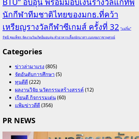
BTU” อบอุ่น พร้อมมอบเงินรางวัลแก่ทัพ
นักกีฬาทีมชาติไทยของมกธ.ที่คว้า
เหรียญรางวัลกีฬาซีเกมส์ ครั้งที่ 32
“แม่จิ๋ม”
รัชนี ชุมเพ็ชร จัดงานวันเกิดอิ่มอบอุ่น ทำอาหารเลี้ยงนักบาสฯ เบญจมราชานุสรณ์
Categories
ข่าวล่ามาแรง
(805)
จัดอันดับการศึกษา
(5)
ทุนดีดี
(222)
ผลงานวิจัย นวัตกรรมสร้างสรรค์
(12)
เรียนดี กิจกรรมเด่น
(60)
แฟ้มข่าวดีดี
(356)
PR NEWS