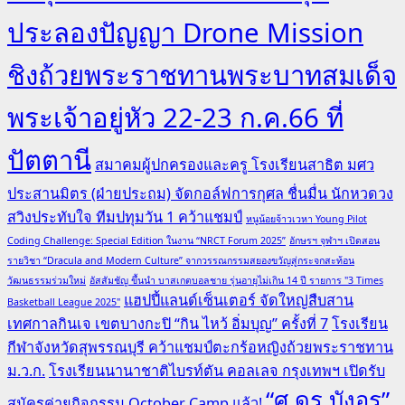
ประลองปัญญา Drone Mission
ชิงถ้วยพระราชทานพระบาทสมเด็จ
พระเจ้าอยู่หัว 22-23 ก.ค.66 ที่
ปัตตานี
สมาคมผู้ปกครองและครู โรงเรียนสาธิต มศว
ประสานมิตร (ฝ่ายประถม) จัดกอล์ฟการกุศล ชื่นมื่น นักหวดวง
สวิงประทับใจ ทีมปทุมวัน 1 คว้าแชมป์
หนูน้อยจ้าวเวหา Young Pilot
Coding Challenge: Special Edition ในงาน “NRCT Forum 2025”
อักษรฯ จุฬาฯ เปิดสอน
รายวิชา “Dracula and Modern Culture” จากวรรณกรรมสยองขวัญสู่กระจกสะท้อน
วัฒนธรรมร่วมใหม่
อัสสัมชัญ ขึ้นนำ บาสเกตบอลชาย รุ่นอายุไม่เกิน 14 ปี รายการ "3 Times
แฮปปี้แลนด์เซ็นเตอร์ จัดใหญ่สืบสาน
Basketball League 2025"
เทศกาลกินเจ เขตบางกะปิ “กิน ไหว้ อิ่มบุญ” ครั้งที่ 7
โรงเรียน
กีฬาจังหวัดสุพรรณบุรี คว้าแชมป์ตะกร้อหญิงถ้วยพระราชทาน
ม.ว.ก.
โรงเรียนนานาชาติไบรท์ตัน คอลเลจ กรุงเทพฯ เปิดรับ
“ศ.ดร.บังอร”
สมัครค่ายกิจกรรม October Camp แล้ว!