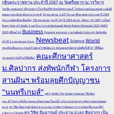
กฐินพระราชทาน ประจำปี 2567 ณ วัดศรีสุดาราม วรวิหาร
"สมจิต บุญคงเสน" ผู้อำนวยการโรงเรียนกีฬาจังหวัดสุพรรณบุรี โชว์ผลงานพร้อมแสดงความยินดี
ต่อผลงานระดับชาติและนานาชาติ
32 ทุน พสวท. ป.ตรี–โท–เอก ศึกษาต่อต่างประเทศ ปี 2569
(ประเภทคัดเลือกเพิ่มเติม)
100 ทุน สควค. (ป.ตรี–โท) ปี 2569 สสวท. เฟ้นหา “ครู SMT รุ่นใหม่”
Brain Step คว้าอันดับ 5 ของโลก การแข่งขันหุ่นยนต์ World Robot Olympiad 2025 (WRO
Business
2025) ที่สิงคโปร์
Emperor penguin รวมรุ่นศิษย์เก่านักบาสฯ อัสสัมชัญ
Newsbeat
World
Science
คว้าที่ 3 บาสเกตบอล ถ้วย ค.
กท.คริสเตียน ควง ลูกแม่รำเพย คว้าชัยนัดแรก ฟุตบอลจตุรมิตรสามัคคีครั้งที่ 31 "สี่พี่น้อง
คณะศึกษาศาสตร์
ประคองรัก รักษ์โลกให้ยั่งยืน"
ม.ศิลปากร ส่งทัพนักกีฬา โครงการ
สานฝันฯ พร้อมลุยศึกปัญญาชน
"นนทรีเกมส์"
จุฬาฯ จับมือ The Ocean Cleanup ใช้กล้อง
และ AI วิเคราะห์ปริมาณและเส้นทางขยะในแม่น้ำ หวังวางแนวทางการจัดการขยะก่อนออก
ทะเล
ดร.วิชิต อิ่มอารมย์ นั่งประธาน ป.เอก การจัดการนันทนาการ การท่องเที่ยวและกีฬา
ดร.วิชิต อิ่มอารมย์ ประธาน ป.เอก ศิลปากร เป็น
ม.ศิลปากร อีกสมัย