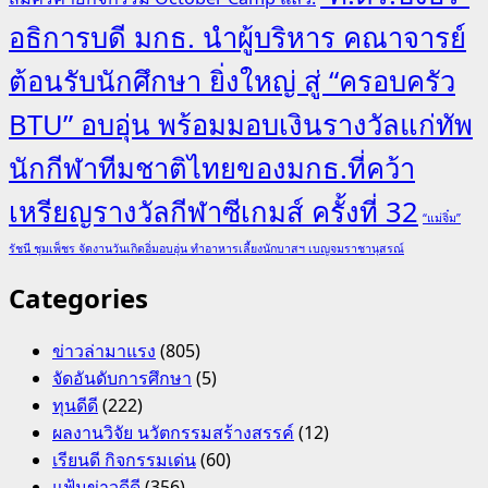
อธิการบดี มกธ. นำผู้บริหาร คณาจารย์
ต้อนรับนักศึกษา ยิ่งใหญ่ สู่ “ครอบครัว
BTU” อบอุ่น พร้อมมอบเงินรางวัลแก่ทัพ
นักกีฬาทีมชาติไทยของมกธ.ที่คว้า
เหรียญรางวัลกีฬาซีเกมส์ ครั้งที่ 32
“แม่จิ๋ม”
รัชนี ชุมเพ็ชร จัดงานวันเกิดอิ่มอบอุ่น ทำอาหารเลี้ยงนักบาสฯ เบญจมราชานุสรณ์
Categories
ข่าวล่ามาแรง
(805)
จัดอันดับการศึกษา
(5)
ทุนดีดี
(222)
ผลงานวิจัย นวัตกรรมสร้างสรรค์
(12)
เรียนดี กิจกรรมเด่น
(60)
แฟ้มข่าวดีดี
(356)