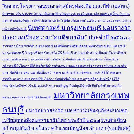
วิทยากรโครงการอบรมอาสาสมัครท่องเที่ยวและกีฬา (อสทก.)
นักวิชาการจีน-นานาชาติร่วมเวทีเสวนาข้ามวัฒนธรรม ณ เมืองหนานผิง มณฑลฝูเจี้ยน สืบสาน
มรดกคำสอนปรัชญาเมธีจูซี
นักหวดวงสวิง "สุพศิน เรืองธรรม" ม.ศิลปากร ฉายแวว จ่อดาวรุ่งมุ่ง
นิเทศศาสตร์ ม.กรุงเทพธนบุรี มอบรางวัล
สู่นักกอล์ฟทีมชาติ
ประกวดเรียงความ “คนดีของฉัน” ประจำปี ๒๕๖๖
ผู้
อำนวยการโรงเรียนกีฬา จ.สุพรรณบุรี จัดพิธีต้อนรับพร้อมอัดฉีด ทัพนักกีฬาเอเชียน ยูธ เกมส์
ม.กรุงเทพธนบุรี ก้าวสู่เวทีโลก รับรางวัล QS Stars 5 ดาว ตอกย้ำความเป็นสถาบันการศึกษา
เอกชนระดับสากล
ม.กรุงเทพธนบุรี แสดงความยินดีอย่างยิ่งกับ ศ.ดร.บังอร เบ็ญจาธิกุล
อธิการบดี ในโอกาสที่ได้รับเกียรติดำรงตำแหน่ง “คณะกรรมการวิชาการสถาบันพระปกเกล้า”
มกธ. จัดพิธีถวายความอาลัยเบื้องหน้าพระฉายาลักษณ์ สมเด็จพระนางเจ้าสิริกิติ์ พระบรม
ราชินีนาถ พระบรมราชชนนีพันปีหลวง น้อมสำนึกในพระมหากรุณาธิคุณอันหาที่สุดมิได้
มทร.รัตนโกสินทร์ เข้าเฝ้าทูลเกล้าฯ ถวายปริญญาศิลปดุษฎีบัณฑิตกิตติมศักดิ์ แด่ สมเด็จ
มหาวิทยาลัยกรุงเทพ
พระเจ้าลูกยาเธอ เจ้าฟ้าสิริวัณณวรีฯ
ธนบุรี
มหาวิทยาลัยรังสิต มอบรางวัลเชิดชูเกียรติบัณฑิต
เหรียญทองสังคมธรรมาธิปไตย ประจำปี ๒๕๖๗
ร.ร.คำเขื่อน
แก้วชนูปถัมภ์ จ.ยโสธร คว้าแชมป์หนูน้อยเจ้าเวหา (รอบพิเศษ)