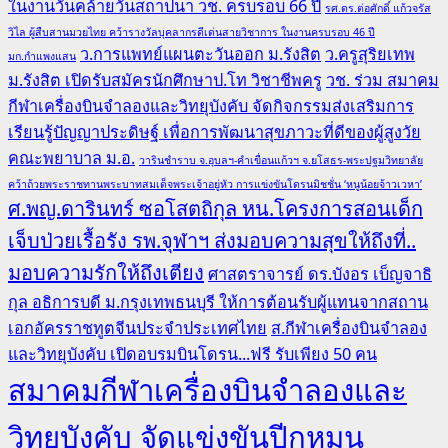
ในงานวันคล้ายวันสถาปนา วช. ครบรอบ 66 ปี
รศ.ดร.ต่อศักดิ์ แก้วจรัส
วิไล ผู้สืบสานมวยไทย คว้ารางวัลบุคลากรดีเด่นสายวิชาการ ในงานครบรอบ 46 ปี
ว.การแพทย์แผนตะวันออก ม.รังสิต
ว.ครูสุริยเทพ
มก.กำแพงแสน
ม.รังสิต เปิดรับสมัครนักศึกษาป.โท วิชาชีพครู
วช. ร่วม สมาคม
กีฬาเครื่องบินจำลองและวิทยุบังคับ จัดกิจกรรมส่งเสริมการ
เรียนรู้ปัญญาประดิษฐ์ เพื่อการพัฒนาสุขภาวะที่ดีของผู้สูงวัย
คณะพยาบาล ม.อ.
วารินชำราบ จ.อุบลฯ-คำเขื่อนแก้วฯ จ.ยโสธร-พระปฐมวิทยาลัย
คว้าถ้วยพระราชทานพระบาทสมเด็จพระเจ้าอยู่หัว การแข่งขันโดรนมิชชั่น ‘หนูน้อยจ้าวเวหา’
ศ.พญ.ดารินทร์ ซอโสตถิกุล หน.โครงการสอนเด็ก
เจ็บป่วยเรื้อรัง รพ.จุฬาฯ ส่งมอบความสุขให้ถึงที่..
มอบความรักให้ถึงเตียง
ศาสตราจารย์ ดร.บังอร เบ็ญจาธิ
กุล อธิการบดี ม.กรุงเทพธนบุรี ให้การต้อนรับผู้แทนจากสถาน
เอกอัครราชทูตจีนประจำประเทศไทย
ส.กีฬาเครื่องบินจำลอง
และวิทยุบังคับ เปิดอบรมบินโดรน...ฟรี รับเพียง 50 คน
สมาคมกีฬาเครื่องบินจำลองและ
วิทยุบังคับ จัดแข่งขันปีกหมุน