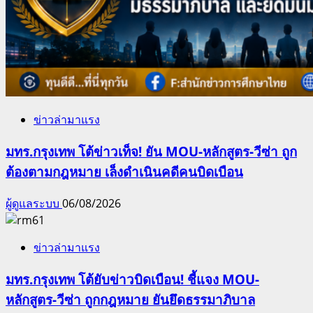
ข่าวล่ามาแรง
มทร.กรุงเทพ โต้ข่าวเท็จ! ยัน MOU-หลักสูตร-วีซ่า ถูก
ต้องตามกฎหมาย เล็งดำเนินคดีคนบิดเบือน
ผู้ดูแลระบบ
06/08/2026
ข่าวล่ามาแรง
มทร.กรุงเทพ โต้ยับข่าวบิดเบือน! ชี้แจง MOU-
หลักสูตร-วีซ่า ถูกกฎหมาย ยันยึดธรรมาภิบาล