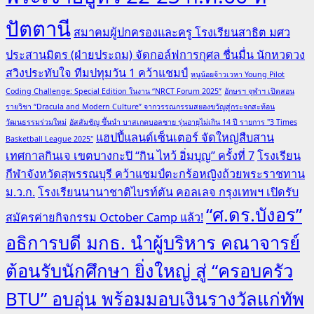
ปัตตานี
สมาคมผู้ปกครองและครู โรงเรียนสาธิต มศว
ประสานมิตร (ฝ่ายประถม) จัดกอล์ฟการกุศล ชื่นมื่น นักหวดวง
สวิงประทับใจ ทีมปทุมวัน 1 คว้าแชมป์
หนูน้อยจ้าวเวหา Young Pilot
Coding Challenge: Special Edition ในงาน “NRCT Forum 2025”
อักษรฯ จุฬาฯ เปิดสอน
รายวิชา “Dracula and Modern Culture” จากวรรณกรรมสยองขวัญสู่กระจกสะท้อน
วัฒนธรรมร่วมใหม่
อัสสัมชัญ ขึ้นนำ บาสเกตบอลชาย รุ่นอายุไม่เกิน 14 ปี รายการ "3 Times
แฮปปี้แลนด์เซ็นเตอร์ จัดใหญ่สืบสาน
Basketball League 2025"
เทศกาลกินเจ เขตบางกะปิ “กิน ไหว้ อิ่มบุญ” ครั้งที่ 7
โรงเรียน
กีฬาจังหวัดสุพรรณบุรี คว้าแชมป์ตะกร้อหญิงถ้วยพระราชทาน
ม.ว.ก.
โรงเรียนนานาชาติไบรท์ตัน คอลเลจ กรุงเทพฯ เปิดรับ
“ศ.ดร.บังอร”
สมัครค่ายกิจกรรม October Camp แล้ว!
อธิการบดี มกธ. นำผู้บริหาร คณาจารย์
ต้อนรับนักศึกษา ยิ่งใหญ่ สู่ “ครอบครัว
BTU” อบอุ่น พร้อมมอบเงินรางวัลแก่ทัพ