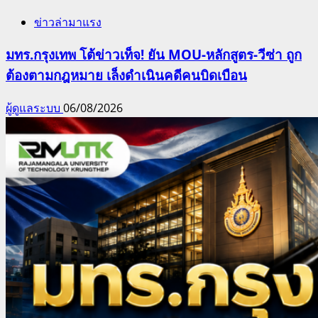
ข่าวล่ามาแรง
มทร.กรุงเทพ โต้ข่าวเท็จ! ยัน MOU-หลักสูตร-วีซ่า ถูก
ต้องตามกฎหมาย เล็งดำเนินคดีคนบิดเบือน
ผู้ดูแลระบบ
06/08/2026