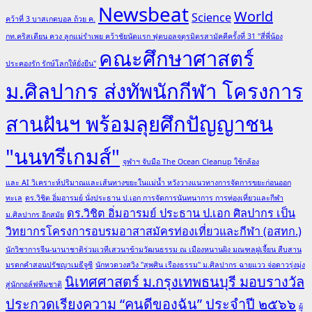
Newsbeat
World
Science
คว้าที่ 3 บาสเกตบอล ถ้วย ค.
กท.คริสเตียน ควง ลูกแม่รำเพย คว้าชัยนัดแรก ฟุตบอลจตุรมิตรสามัคคีครั้งที่ 31 "สี่พี่น้อง
คณะศึกษาศาสตร์
ประคองรัก รักษ์โลกให้ยั่งยืน"
ม.ศิลปากร ส่งทัพนักกีฬา โครงการ
สานฝันฯ พร้อมลุยศึกปัญญาชน
"นนทรีเกมส์"
จุฬาฯ จับมือ The Ocean Cleanup ใช้กล้อง
และ AI วิเคราะห์ปริมาณและเส้นทางขยะในแม่น้ำ หวังวางแนวทางการจัดการขยะก่อนออก
ทะเล
ดร.วิชิต อิ่มอารมย์ นั่งประธาน ป.เอก การจัดการนันทนาการ การท่องเที่ยวและกีฬา
ดร.วิชิต อิ่มอารมย์ ประธาน ป.เอก ศิลปากร เป็น
ม.ศิลปากร อีกสมัย
วิทยากรโครงการอบรมอาสาสมัครท่องเที่ยวและกีฬา (อสทก.)
นักวิชาการจีน-นานาชาติร่วมเวทีเสวนาข้ามวัฒนธรรม ณ เมืองหนานผิง มณฑลฝูเจี้ยน สืบสาน
มรดกคำสอนปรัชญาเมธีจูซี
นักหวดวงสวิง "สุพศิน เรืองธรรม" ม.ศิลปากร ฉายแวว จ่อดาวรุ่งมุ่ง
นิเทศศาสตร์ ม.กรุงเทพธนบุรี มอบรางวัล
สู่นักกอล์ฟทีมชาติ
ประกวดเรียงความ “คนดีของฉัน” ประจำปี ๒๕๖๖
ผู้