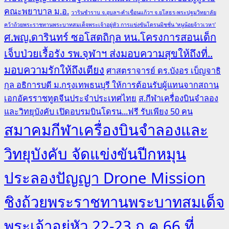
คณะพยาบาล ม.อ.
วารินชำราบ จ.อุบลฯ-คำเขื่อนแก้วฯ จ.ยโสธร-พระปฐมวิทยาลัย
คว้าถ้วยพระราชทานพระบาทสมเด็จพระเจ้าอยู่หัว การแข่งขันโดรนมิชชั่น ‘หนูน้อยจ้าวเวหา’
ศ.พญ.ดารินทร์ ซอโสตถิกุล หน.โครงการสอนเด็ก
เจ็บป่วยเรื้อรัง รพ.จุฬาฯ ส่งมอบความสุขให้ถึงที่..
มอบความรักให้ถึงเตียง
ศาสตราจารย์ ดร.บังอร เบ็ญจาธิ
กุล อธิการบดี ม.กรุงเทพธนบุรี ให้การต้อนรับผู้แทนจากสถาน
เอกอัครราชทูตจีนประจำประเทศไทย
ส.กีฬาเครื่องบินจำลอง
และวิทยุบังคับ เปิดอบรมบินโดรน...ฟรี รับเพียง 50 คน
สมาคมกีฬาเครื่องบินจำลองและ
วิทยุบังคับ จัดแข่งขันปีกหมุน
ประลองปัญญา Drone Mission
ชิงถ้วยพระราชทานพระบาทสมเด็จ
พระเจ้าอยู่หัว 22-23 ก.ค.66 ที่