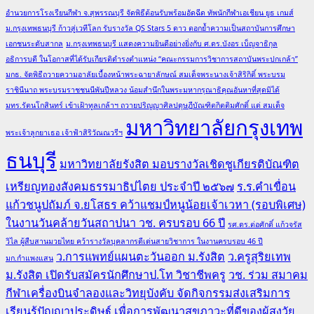
อำนวยการโรงเรียนกีฬา จ.สุพรรณบุรี จัดพิธีต้อนรับพร้อมอัดฉีด ทัพนักกีฬาเอเชียน ยูธ เกมส์
ม.กรุงเทพธนบุรี ก้าวสู่เวทีโลก รับรางวัล QS Stars 5 ดาว ตอกย้ำความเป็นสถาบันการศึกษา
เอกชนระดับสากล
ม.กรุงเทพธนบุรี แสดงความยินดีอย่างยิ่งกับ ศ.ดร.บังอร เบ็ญจาธิกุล
อธิการบดี ในโอกาสที่ได้รับเกียรติดำรงตำแหน่ง “คณะกรรมการวิชาการสถาบันพระปกเกล้า”
มกธ. จัดพิธีถวายความอาลัยเบื้องหน้าพระฉายาลักษณ์ สมเด็จพระนางเจ้าสิริกิติ์ พระบรม
ราชินีนาถ พระบรมราชชนนีพันปีหลวง น้อมสำนึกในพระมหากรุณาธิคุณอันหาที่สุดมิได้
มทร.รัตนโกสินทร์ เข้าเฝ้าทูลเกล้าฯ ถวายปริญญาศิลปดุษฎีบัณฑิตกิตติมศักดิ์ แด่ สมเด็จ
มหาวิทยาลัยกรุงเทพ
พระเจ้าลูกยาเธอ เจ้าฟ้าสิริวัณณวรีฯ
ธนบุรี
มหาวิทยาลัยรังสิต มอบรางวัลเชิดชูเกียรติบัณฑิต
เหรียญทองสังคมธรรมาธิปไตย ประจำปี ๒๕๖๗
ร.ร.คำเขื่อน
แก้วชนูปถัมภ์ จ.ยโสธร คว้าแชมป์หนูน้อยเจ้าเวหา (รอบพิเศษ)
ในงานวันคล้ายวันสถาปนา วช. ครบรอบ 66 ปี
รศ.ดร.ต่อศักดิ์ แก้วจรัส
วิไล ผู้สืบสานมวยไทย คว้ารางวัลบุคลากรดีเด่นสายวิชาการ ในงานครบรอบ 46 ปี
ว.การแพทย์แผนตะวันออก ม.รังสิต
ว.ครูสุริยเทพ
มก.กำแพงแสน
ม.รังสิต เปิดรับสมัครนักศึกษาป.โท วิชาชีพครู
วช. ร่วม สมาคม
กีฬาเครื่องบินจำลองและวิทยุบังคับ จัดกิจกรรมส่งเสริมการ
เรียนรู้ปัญญาประดิษฐ์ เพื่อการพัฒนาสุขภาวะที่ดีของผู้สูงวัย