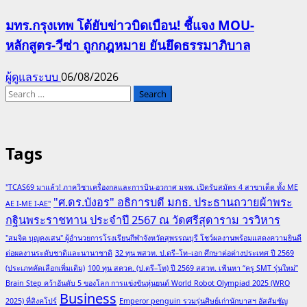
มทร.กรุงเทพ โต้ยับข่าวบิดเบือน! ชี้แจง MOU-
หลักสูตร-วีซ่า ถูกกฎหมาย ยันยึดธรรมาภิบาล
ผู้ดูแลระบบ
06/08/2026
Search
for:
Tags
"TCAS69 มาแล้ว! ภาควิชาเครื่องกลและการบิน-อวกาศ มจพ. เปิดรับสมัคร 4 สาขาเด็ด ทั้ง ME
"ศ.ดร.บังอร" อธิการบดี มกธ. ประธานถวายผ้าพระ
AE I-ME I-AE"
กฐินพระราชทาน ประจำปี 2567 ณ วัดศรีสุดาราม วรวิหาร
"สมจิต บุญคงเสน" ผู้อำนวยการโรงเรียนกีฬาจังหวัดสุพรรณบุรี โชว์ผลงานพร้อมแสดงความยินดี
ต่อผลงานระดับชาติและนานาชาติ
32 ทุน พสวท. ป.ตรี–โท–เอก ศึกษาต่อต่างประเทศ ปี 2569
(ประเภทคัดเลือกเพิ่มเติม)
100 ทุน สควค. (ป.ตรี–โท) ปี 2569 สสวท. เฟ้นหา “ครู SMT รุ่นใหม่”
Brain Step คว้าอันดับ 5 ของโลก การแข่งขันหุ่นยนต์ World Robot Olympiad 2025 (WRO
Business
2025) ที่สิงคโปร์
Emperor penguin รวมรุ่นศิษย์เก่านักบาสฯ อัสสัมชัญ