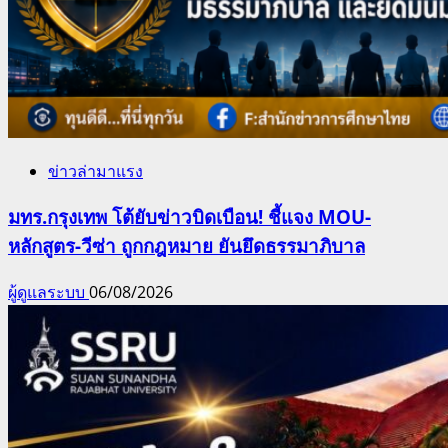
ข่าวล่ามาแรง
มทร.กรุงเทพ โต้ยับข่าวบิดเบือน! ชี้แจง MOU-
หลักสูตร-วีซ่า ถูกกฎหมาย ยันยึดธรรมาภิบาล
ผู้ดูแลระบบ
06/08/2026