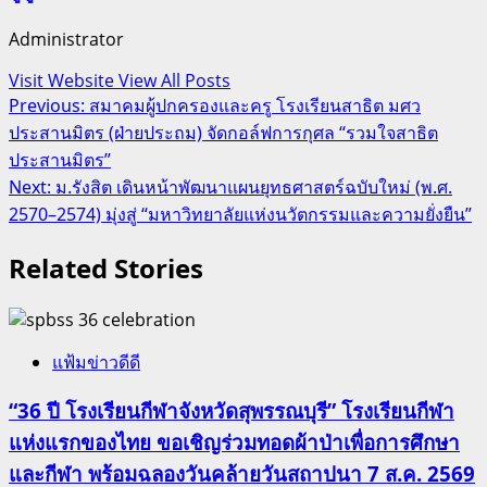
Administrator
Visit Website
View All Posts
Post
Previous:
สมาคมผู้ปกครองและครู โรงเรียนสาธิต มศว
ประสานมิตร (ฝ่ายประถม) จัดกอล์ฟการกุศล “รวมใจสาธิต
navigation
ประสานมิตร”
Next:
ม.รังสิต เดินหน้าพัฒนาแผนยุทธศาสตร์ฉบับใหม่ (พ.ศ.
2570–2574) มุ่งสู่ “มหาวิทยาลัยแห่งนวัตกรรมและความยั่งยืน”
Related Stories
แฟ้มข่าวดีดี
“36 ปี โรงเรียนกีฬาจังหวัดสุพรรณบุรี” โรงเรียนกีฬา
แห่งแรกของไทย ขอเชิญร่วมทอดผ้าป่าเพื่อการศึกษา
และกีฬา พร้อมฉลองวันคล้ายวันสถาปนา 7 ส.ค. 2569