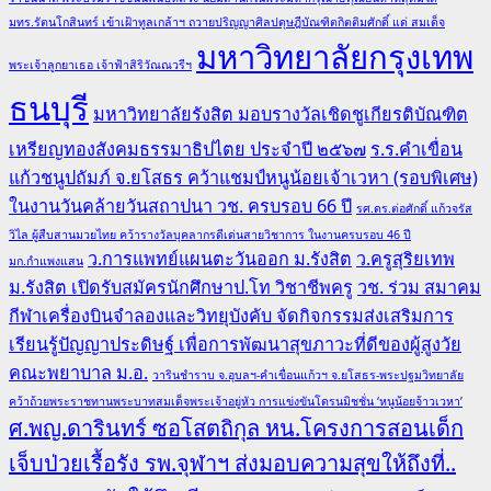
มทร.รัตนโกสินทร์ เข้าเฝ้าทูลเกล้าฯ ถวายปริญญาศิลปดุษฎีบัณฑิตกิตติมศักดิ์ แด่ สมเด็จ
มหาวิทยาลัยกรุงเทพ
พระเจ้าลูกยาเธอ เจ้าฟ้าสิริวัณณวรีฯ
ธนบุรี
มหาวิทยาลัยรังสิต มอบรางวัลเชิดชูเกียรติบัณฑิต
เหรียญทองสังคมธรรมาธิปไตย ประจำปี ๒๕๖๗
ร.ร.คำเขื่อน
แก้วชนูปถัมภ์ จ.ยโสธร คว้าแชมป์หนูน้อยเจ้าเวหา (รอบพิเศษ)
ในงานวันคล้ายวันสถาปนา วช. ครบรอบ 66 ปี
รศ.ดร.ต่อศักดิ์ แก้วจรัส
วิไล ผู้สืบสานมวยไทย คว้ารางวัลบุคลากรดีเด่นสายวิชาการ ในงานครบรอบ 46 ปี
ว.การแพทย์แผนตะวันออก ม.รังสิต
ว.ครูสุริยเทพ
มก.กำแพงแสน
ม.รังสิต เปิดรับสมัครนักศึกษาป.โท วิชาชีพครู
วช. ร่วม สมาคม
กีฬาเครื่องบินจำลองและวิทยุบังคับ จัดกิจกรรมส่งเสริมการ
เรียนรู้ปัญญาประดิษฐ์ เพื่อการพัฒนาสุขภาวะที่ดีของผู้สูงวัย
คณะพยาบาล ม.อ.
วารินชำราบ จ.อุบลฯ-คำเขื่อนแก้วฯ จ.ยโสธร-พระปฐมวิทยาลัย
คว้าถ้วยพระราชทานพระบาทสมเด็จพระเจ้าอยู่หัว การแข่งขันโดรนมิชชั่น ‘หนูน้อยจ้าวเวหา’
ศ.พญ.ดารินทร์ ซอโสตถิกุล หน.โครงการสอนเด็ก
เจ็บป่วยเรื้อรัง รพ.จุฬาฯ ส่งมอบความสุขให้ถึงที่..