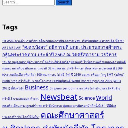
Search
for:
Tags
"TCAS69 มาแล้ว! ภาควิชาเครื่องกลและการบิน-อวกาศ มจพ. เปิดรับสมัคร 4 สาขาเด็ด ทั้ง ME
"ศ.ดร.บังอร" อธิการบดี มกธ. ประธานถวายผ้าพระ
AE I-ME I-AE"
กฐินพระราชทาน ประจำปี 2567 ณ วัดศรีสุดาราม วรวิหาร
"สมจิต บุญคงเสน" ผู้อำนวยการโรงเรียนกีฬาจังหวัดสุพรรณบุรี โชว์ผลงานพร้อมแสดงความยินดี
ต่อผลงานระดับชาติและนานาชาติ
32 ทุน พสวท. ป.ตรี–โท–เอก ศึกษาต่อต่างประเทศ ปี 2569
(ประเภทคัดเลือกเพิ่มเติม)
100 ทุน สควค. (ป.ตรี–โท) ปี 2569 สสวท. เฟ้นหา “ครู SMT รุ่นใหม่”
Brain Step คว้าอันดับ 5 ของโลก การแข่งขันหุ่นยนต์ World Robot Olympiad 2025 (WRO
Business
2025) ที่สิงคโปร์
Emperor penguin รวมรุ่นศิษย์เก่านักบาสฯ อัสสัมชัญ
Newsbeat
World
Science
คว้าที่ 3 บาสเกตบอล ถ้วย ค.
กท.คริสเตียน ควง ลูกแม่รำเพย คว้าชัยนัดแรก ฟุตบอลจตุรมิตรสามัคคีครั้งที่ 31 "สี่พี่น้อง
คณะศึกษาศาสตร์
ประคองรัก รักษ์โลกให้ยั่งยืน"