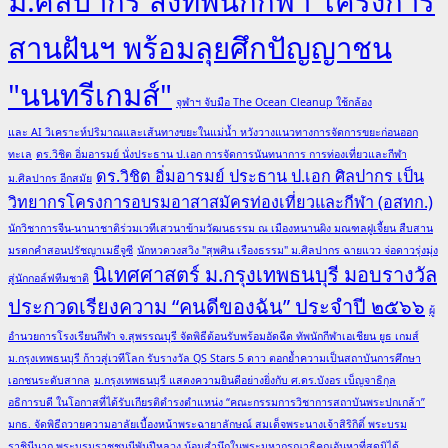
ม.ศิลปากร ส่งทัพนักกีฬา โครงการ
สานฝันฯ พร้อมลุยศึกปัญญาชน
"นนทรีเกมส์"
จุฬาฯ จับมือ The Ocean Cleanup ใช้กล้อง
และ AI วิเคราะห์ปริมาณและเส้นทางขยะในแม่น้ำ หวังวางแนวทางการจัดการขยะก่อนออก
ทะเล
ดร.วิชิต อิ่มอารมย์ นั่งประธาน ป.เอก การจัดการนันทนาการ การท่องเที่ยวและกีฬา
ดร.วิชิต อิ่มอารมย์ ประธาน ป.เอก ศิลปากร เป็น
ม.ศิลปากร อีกสมัย
วิทยากรโครงการอบรมอาสาสมัครท่องเที่ยวและกีฬา (อสทก.)
นักวิชาการจีน-นานาชาติร่วมเวทีเสวนาข้ามวัฒนธรรม ณ เมืองหนานผิง มณฑลฝูเจี้ยน สืบสาน
มรดกคำสอนปรัชญาเมธีจูซี
นักหวดวงสวิง "สุพศิน เรืองธรรม" ม.ศิลปากร ฉายแวว จ่อดาวรุ่งมุ่ง
นิเทศศาสตร์ ม.กรุงเทพธนบุรี มอบรางวัล
สู่นักกอล์ฟทีมชาติ
ประกวดเรียงความ “คนดีของฉัน” ประจำปี ๒๕๖๖
ผู้
อำนวยการโรงเรียนกีฬา จ.สุพรรณบุรี จัดพิธีต้อนรับพร้อมอัดฉีด ทัพนักกีฬาเอเชียน ยูธ เกมส์
ม.กรุงเทพธนบุรี ก้าวสู่เวทีโลก รับรางวัล QS Stars 5 ดาว ตอกย้ำความเป็นสถาบันการศึกษา
เอกชนระดับสากล
ม.กรุงเทพธนบุรี แสดงความยินดีอย่างยิ่งกับ ศ.ดร.บังอร เบ็ญจาธิกุล
อธิการบดี ในโอกาสที่ได้รับเกียรติดำรงตำแหน่ง “คณะกรรมการวิชาการสถาบันพระปกเกล้า”
มกธ. จัดพิธีถวายความอาลัยเบื้องหน้าพระฉายาลักษณ์ สมเด็จพระนางเจ้าสิริกิติ์ พระบรม
ราชินีนาถ พระบรมราชชนนีพันปีหลวง น้อมสำนึกในพระมหากรุณาธิคุณอันหาที่สุดมิได้