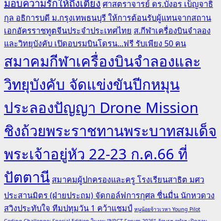
มอบความรักให้ถึงเตียง
ศาสตราจารย์ ดร.บังอร เบ็ญจาธิ
กุล อธิการบดี ม.กรุงเทพธนบุรี ให้การต้อนรับผู้แทนจากสถาน
เอกอัครราชทูตจีนประจำประเทศไทย
ส.กีฬาเครื่องบินจำลอง
และวิทยุบังคับ เปิดอบรมบินโดรน...ฟรี รับเพียง 50 คน
สมาคมกีฬาเครื่องบินจำลองและ
วิทยุบังคับ จัดแข่งขันปีกหมุน
ประลองปัญญา Drone Mission
ชิงถ้วยพระราชทานพระบาทสมเด็จ
พระเจ้าอยู่หัว 22-23 ก.ค.66 ที่
ปัตตานี
สมาคมผู้ปกครองและครู โรงเรียนสาธิต มศว
ประสานมิตร (ฝ่ายประถม) จัดกอล์ฟการกุศล ชื่นมื่น นักหวดวง
สวิงประทับใจ ทีมปทุมวัน 1 คว้าแชมป์
หนูน้อยจ้าวเวหา Young Pilot
Coding Challenge: Special Edition ในงาน “NRCT Forum 2025”
อักษรฯ จุฬาฯ เปิดสอน