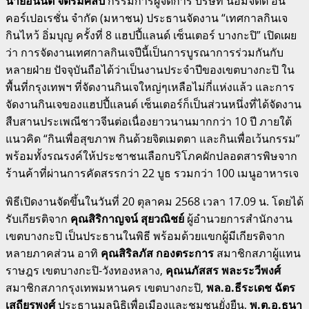
นายอนันต์ จิตรมีศิลป์
กรรมการผู้จัดการ บริษัท น้อมจิตต์ อิน
คอร์เปอเรชั่น จำกัด (มหาชน) ประธานจัดงาน “เทศกาลกินเจ
กินไหว้ อิ่มบุญ ครั้งที่ 8 แฮปปี้แลนด์ เซ็นเตอร์ บางกะปิ” เปิดเผย
ว่า การจัดงานเทศกาลกินเจปีนี้เป็นการบูรณาการร่วมกันกับ
หลายฝ่าย ปัจจุบันถือได้ว่าเป็นงานประจำปีของเขตบางกะปิ ใน
พื้นที่กรุงเทพฯ ที่จัดงานกินเจใหญ่ๆเหลือไม่กี่แห่งแล้ว และการ
จัดงานกินเจของแฮปปี้แลนด์ เซ็นเตอร์ก็เป็นส่วนหนึ่งที่ได้จัดงาน
สืบสานประเพณีชาวจีนต่อเนื่องยาวนานมากกว่า 10 ปี ภายใต้
แนวคิด “กินเพื่อสุขภาพ กินด้วยจิตเมตตา และกินเพื่อเว้นกรรม”
พร้อมทั้งรณรงค์ให้ประชาชนเลือกบริโภคผักปลอดสารพิษจาก
ร้านค้าที่ผ่านการคัดสรรกว่า 22 บูธ รวมกว่า 100 เมนูอาหารเจ
พิธีเปิดงานจัดขึ้นในวันที่ 20 ตุลาคม 2568 เวลา 17.09 น. โดยได้
รับเกียรติจาก
คุณสิริกาญจน์ สุยวณิชย์
ผู้อำนวยการสำนักงาน
เขตบางกะปิ เป็นประธานในพิธี พร้อมด้วยแขกผู้มีเกียรติจาก
หลายภาคส่วน อาทิ
คุณสิริลภัส กองตระการ
สมาชิกสภาผู้แทน
ราษฎร เขตบางกะปิ-วังทองหลาง,
คุณนภัสสร พละระวีพงศ์
สมาชิกสภากรุงเทพมหานคร เขตบางกะปิ,
พล.อ.ธีระเดช ฉัตร
เสถียรพงศ์
ประธานมูลนิธิเพื่อเมืองและชุมชนยั่งยืน,
พ.ต.อ.ธนา