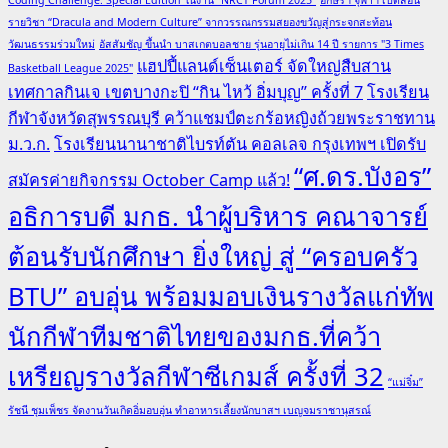
รายวิชา “Dracula and Modern Culture” จากวรรณกรรมสยองขวัญสู่กระจกสะท้อน
วัฒนธรรมร่วมใหม่
อัสสัมชัญ ขึ้นนำ บาสเกตบอลชาย รุ่นอายุไม่เกิน 14 ปี รายการ "3 Times
แฮปปี้แลนด์เซ็นเตอร์ จัดใหญ่สืบสาน
Basketball League 2025"
เทศกาลกินเจ เขตบางกะปิ “กิน ไหว้ อิ่มบุญ” ครั้งที่ 7
โรงเรียน
กีฬาจังหวัดสุพรรณบุรี คว้าแชมป์ตะกร้อหญิงถ้วยพระราชทาน
ม.ว.ก.
โรงเรียนนานาชาติไบรท์ตัน คอลเลจ กรุงเทพฯ เปิดรับ
“ศ.ดร.บังอร”
สมัครค่ายกิจกรรม October Camp แล้ว!
อธิการบดี มกธ. นำผู้บริหาร คณาจารย์
ต้อนรับนักศึกษา ยิ่งใหญ่ สู่ “ครอบครัว
BTU” อบอุ่น พร้อมมอบเงินรางวัลแก่ทัพ
นักกีฬาทีมชาติไทยของมกธ.ที่คว้า
เหรียญรางวัลกีฬาซีเกมส์ ครั้งที่ 32
“แม่จิ๋ม”
รัชนี ชุมเพ็ชร จัดงานวันเกิดอิ่มอบอุ่น ทำอาหารเลี้ยงนักบาสฯ เบญจมราชานุสรณ์