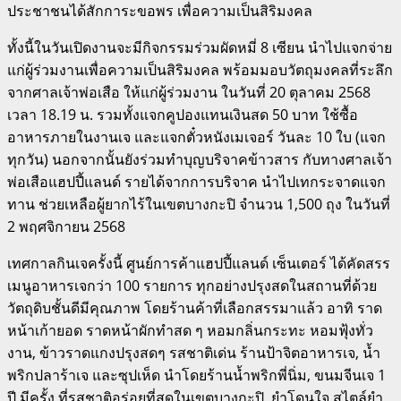
ประชาชนได้สักการะขอพร เพื่อความเป็นสิริมงคล
ทั้งนี้ในวันเปิดงานจะมีกิจกรรมร่วมผัดหมี่ 8 เซียน นำไปแจกจ่าย
แก่ผู้ร่วมงานเพื่อความเป็นสิริมงคล พร้อมมอบวัตถุมงคลที่ระลึก
จากศาลเจ้าพ่อเสือ ให้แก่ผู้ร่วมงาน ในวันที่ 20 ตุลาคม 2568
เวลา 18.19 น. รวมทั้งแจกคูปองแทนเงินสด 50 บาท ใช้ซื้อ
อาหารภายในงานเจ และแจกตั๋วหนังเมเจอร์ วันละ 10 ใบ (แจก
ทุกวัน) นอกจากนั้นยังร่วมทำบุญบริจาคข้าวสาร กับทางศาลเจ้า
พ่อเสือแฮปปี้แลนด์ รายได้จากการบริจาค นำไปเทกระจาดแจก
ทาน ช่วยเหลือผู้ยากไร้ในเขตบางกะปิ จำนวน 1,500 ถุง ในวันที่
2 พฤศจิกายน 2568
เทศกาลกินเจครั้งนี้ ศูนย์การค้าแฮปปี้แลนด์ เซ็นเตอร์ ได้คัดสรร
เมนูอาหารเจกว่า 100 รายการ ทุกอย่างปรุงสดในสถานที่ด้วย
วัตถุดิบชั้นดีมีคุณภาพ โดยร้านค้าที่เลือกสรรมาแล้ว อาทิ ราด
หน้าเก้ายอด ราดหน้าผักทำสด ๆ หอมกลิ่นกระทะ หอมฟุ้งทั่ว
งาน, ข้าวราดแกงปรุงสดๆ รสชาติเด่น ร้านป้าจิตอาหารเจ, น้ำ
พริกปลาร้าเจ และซุปเห็ด นำโดยร้านน้ำพริกพี่นิ่ม, ขนมจีนเจ 1
ปี มีครั้ง ที่รสชาติอร่อยที่สุดในเขตบางกะปิ, ยำโดนใจ สไตล์ยำ