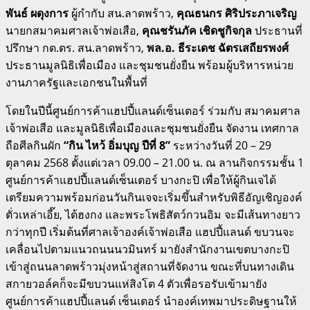
พันธ์ ผดุงการ
ผู้กำกับ สน.ลาดพร้าว,
คุณธนกร ศิริประภาเจริญ
นายกสมาคมศาลเจ้าพ่อเสือ,
คุณชรันภัค เชิดชูกิจกุล
ประธานที่
ปรึกษา กต.ตร. สน.ลาดพร้าว,
พล.อ. ธีระเดช ฉัตรเสถียรพงศ์
ประธานมูลนิธิเพื่อเมือง และชุมชนยั่งยืน พร้อมผู้บริหารหน่วย
งานภาครัฐและเอกชนในพื้นที่
โดยในปีนี้ศูนย์การค้าแฮปปี้แลนด์เซ็นเตอร์ ร่วมกับ สมาคมศาล
เจ้าพ่อเสือ และมูลนิธิเพื่อเมืองและชุมชนยั่งยืน จัดงาน เทศกาล
ถือศีลกินผัก
“กิน ไหว้ อิ่มบุญ ปีที่ 8”
ระหว่างวันที่ 20 – 29
ตุลาคม 2568 ตั้งแต่เวลา 09.00 – 21.00 น. ณ ลานกิจกรรมชั้น 1
ศูนย์การค้าแฮปปี้แลนด์เซ็นเตอร์ บางกะปิ เพื่อให้ผู้กินเจได้
เตรียมความพร้อมก่อนวันกินเจจะเริ่มขึ้นสำหรับพิธีอัญเชิญองค์
ตั่วเหล่าเอี๊ย, ไต้ฮงกง และพระโพธิสัตว์กวนอิม จะมีเส้นทางยาว
กว่าทุกปี เริ่มต้นที่ศาลเจ้าองค์เจ้าพ่อเสือ แฮปปี้แลนด์ ขบวนจะ
เคลื่อนไปตามแนวถนนนวมินทร์ มายังสำนักงานเขตบางกะปิ
เข้าสู่ถนนลาดพร้าวมุ่งหน้าสู่สถานที่จัดงาน ขณะที่บนทางเดิน
สกายวอล์คก็จะมีขบวนแห่สิงโต 4 ตัวเพื่อรอรับเข้ามายัง
ศูนย์การค้าแฮปปี้แลนด์ เซ็นเตอร์ นำองค์เทพมาประดิษฐานให้