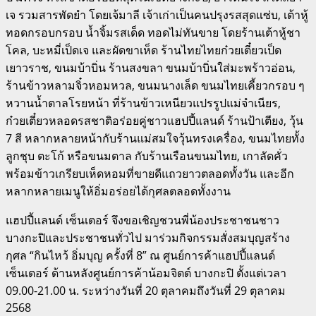
เจ รวมสารพัดยำ โดยเจ้มาลี เจ้าเก่าเป็นคนปรุงรสสุดแซ่บ, เต้าหู้
ทอดกรอบกรอบ น้ำจิ้มรสเด็ด ทอดไม่ทันขาย โดยร้านเต้าหู้ชา
โคล, บะหมี่เป็ดเจ และผัดขาเห็ด ร้านไทยไทยก๋วยเตี๋ยวเป็ด
เยาวราช, ขนมบ้าบิ่น ร้านสงขลา ขนมบ้าบิ่นใส่มะพร้าวอ่อน,
ร้านข้าวหลามจิ๋วหอมหวล, ขนมนางเล็ด ขนมไทยเคี้ยวกรอบ ๆ
หวานน้ำตาลโรยหน้า ที่ร้านข้าวเหนียวแปรรูปแม่จำเนียร,
ก๋วยเตี๋ยวหลอดรสชาติอร่อยคู่ชาวแฮปปี้แลนด์ ร้านป้าเตียง, วุ้น
7 สี หลากหลายหน้ากับร้านแม่สมใจวุ้นทรงเครื่อง, ขนมไทยทั้ง
ลูกชุบ ตะโก้ หรือขนมตาล กับร้านเรือนขนมไทย, เกาลัดคั่ว
พร้อมข้าวเกรียบเห็ดหอมที่ขายดีแถวยาวตลอดทั้งวัน และอีก
หลากหลายเมนูให้อิ่มอร่อยได้กุศลตลอดทั้งงาน
แฮปปี้แลนด์ เซ็นเตอร์ จึงขอเชิญชวนพี่น้องประชาชนชาว
บางกะปิและประชาชนทั่วไป มาร่วมกิจกรรมสั่งสมบุญสร้าง
กุศล “กินไหว้ อิ่มบุญ ครั้งที่ 8” ณ ศูนย์การค้าแฮปปี้แลนด์
เซ็นเตอร์ ด้านหลังศูนย์การค้าน้อมจิตต์ บางกะปิ ตั้งแต่เวลา
09.00-21.00 น. ระหว่างวันที่ 20 ตุลาคมถึงวันที่ 29 ตุลาคม
2568