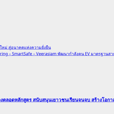
หม่ สู่อนาคตแห่งความยั่งยืน
neering – SmartSafe – Veerasiam พัฒนากำลังคน EV มาตรฐานส
องตลอดหลักสูตร สนับสนุนเยาวชนเรียนจนจบ สร้างโอกาส