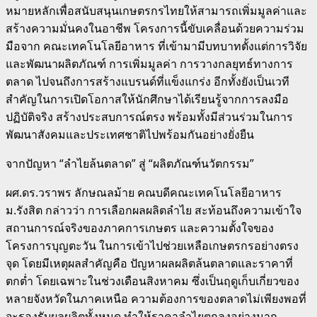
หมายหลักเพื่อสนับสนุนเกษตรกรไทยให้สามารถเพิ่มมูลค่าและ
สร้างความมั่นคงในอาชีพ โครงการนี้ขับเคลื่อนด้วยความร่วม
มือจาก คณะเทคโนโลยีอาหาร ที่เข้ามามีบทบาทตั้งแต่การวิจัย
และพัฒนาผลิตภัณฑ์ การเพิ่มมูลค่า การวางกลยุทธ์ทางการ
ตลาด ไปจนถึงการสร้างแบรนด์ที่แข็งแกร่ง อีกทั้งยังเป็นเวที
สำคัญในการเปิดโอกาสให้นักศึกษาได้เรียนรู้จากการลงมือ
ปฏิบัติจริง สร้างประสบการณ์ตรง พร้อมทั้งมีส่วนร่วมในการ
พัฒนาสังคมและประเทศชาติไปพร้อมกันอย่างยั่งยืน
จากปัญหา “ลำไยล้นตลาด” สู่ “ผลิตภัณฑ์นวัตกรรม”
ผศ.ดร.วราพร ลักษณลม้าย คณบดีคณะเทคโนโลยีอาหาร
ม.รังสิต กล่าวว่า การเลือกผลผลิตลำไย สะท้อนถึงความเข้าใจ
สถานการณ์จริงของภาคการเกษตร และความตั้งใจของ
โครงการบุญตะวัน ในการเข้าไปช่วยเหลือเกษตรกรอย่างตรง
จุด โดยมีเหตุผลสำคัญคือ ปัญหาผลผลิตล้นตลาดและราคาที่
ตกต่ำ โดยเฉพาะในช่วงเดือนสิงหาคม ซึ่งเป็นฤดูเก็บเกี่ยวของ
หลายจังหวัดในภาคเหนือ ความต้องการของตลาดไม่เพียงพอที่
จะรองรับผลผลิตทั้งหมด ทำให้ราคาลำไยตกลงอย่างมาก