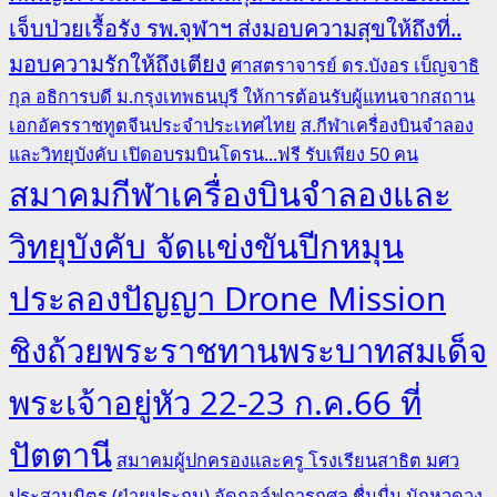
เจ็บป่วยเรื้อรัง รพ.จุฬาฯ ส่งมอบความสุขให้ถึงที่..
มอบความรักให้ถึงเตียง
ศาสตราจารย์ ดร.บังอร เบ็ญจาธิ
กุล อธิการบดี ม.กรุงเทพธนบุรี ให้การต้อนรับผู้แทนจากสถาน
เอกอัครราชทูตจีนประจำประเทศไทย
ส.กีฬาเครื่องบินจำลอง
และวิทยุบังคับ เปิดอบรมบินโดรน...ฟรี รับเพียง 50 คน
สมาคมกีฬาเครื่องบินจำลองและ
วิทยุบังคับ จัดแข่งขันปีกหมุน
ประลองปัญญา Drone Mission
ชิงถ้วยพระราชทานพระบาทสมเด็จ
พระเจ้าอยู่หัว 22-23 ก.ค.66 ที่
ปัตตานี
สมาคมผู้ปกครองและครู โรงเรียนสาธิต มศว
ประสานมิตร (ฝ่ายประถม) จัดกอล์ฟการกุศล ชื่นมื่น นักหวดวง