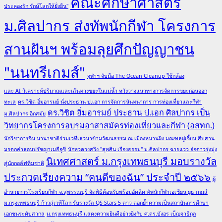
คณะศึกษาศาสตร์
ประคองรัก รักษ์โลกให้ยั่งยืน"
ม.ศิลปากร ส่งทัพนักกีฬา โครงการ
สานฝันฯ พร้อมลุยศึกปัญญาชน
"นนทรีเกมส์"
จุฬาฯ จับมือ The Ocean Cleanup ใช้กล้อง
และ AI วิเคราะห์ปริมาณและเส้นทางขยะในแม่น้ำ หวังวางแนวทางการจัดการขยะก่อนออก
ทะเล
ดร.วิชิต อิ่มอารมย์ นั่งประธาน ป.เอก การจัดการนันทนาการ การท่องเที่ยวและกีฬา
ดร.วิชิต อิ่มอารมย์ ประธาน ป.เอก ศิลปากร เป็น
ม.ศิลปากร อีกสมัย
วิทยากรโครงการอบรมอาสาสมัครท่องเที่ยวและกีฬา (อสทก.)
นักวิชาการจีน-นานาชาติร่วมเวทีเสวนาข้ามวัฒนธรรม ณ เมืองหนานผิง มณฑลฝูเจี้ยน สืบสาน
มรดกคำสอนปรัชญาเมธีจูซี
นักหวดวงสวิง "สุพศิน เรืองธรรม" ม.ศิลปากร ฉายแวว จ่อดาวรุ่งมุ่ง
นิเทศศาสตร์ ม.กรุงเทพธนบุรี มอบรางวัล
สู่นักกอล์ฟทีมชาติ
ประกวดเรียงความ “คนดีของฉัน” ประจำปี ๒๕๖๖
ผู้
อำนวยการโรงเรียนกีฬา จ.สุพรรณบุรี จัดพิธีต้อนรับพร้อมอัดฉีด ทัพนักกีฬาเอเชียน ยูธ เกมส์
ม.กรุงเทพธนบุรี ก้าวสู่เวทีโลก รับรางวัล QS Stars 5 ดาว ตอกย้ำความเป็นสถาบันการศึกษา
เอกชนระดับสากล
ม.กรุงเทพธนบุรี แสดงความยินดีอย่างยิ่งกับ ศ.ดร.บังอร เบ็ญจาธิกุล