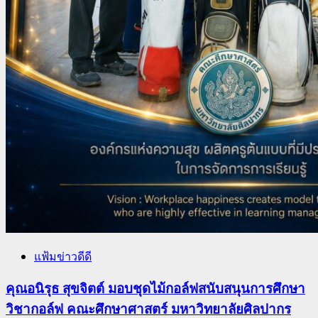
แฟ้มข่าวดีดี
คุณอนิรุธ สุขจิตต์ มอบชุดไม้กอล์ฟสนับสนุนการศึกษา
วิชากอล์ฟ คณะศึกษาศาสตร์ มหาวิทยาลัยศิลปากร