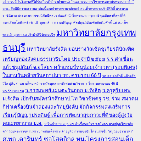
อธิการบดี ในโอกาสที่ได้รับเกียรติดำรงตำแหน่ง “คณะกรรมการวิชาการสถาบันพระปกเกล้า”
มกธ. จัดพิธีถวายความอาลัยเบื้องหน้าพระฉายาลักษณ์ สมเด็จพระนางเจ้าสิริกิติ์ พระบรม
ราชินีนาถ พระบรมราชชนนีพันปีหลวง น้อมสำนึกในพระมหากรุณาธิคุณอันหาที่สุดมิได้
มทร.รัตนโกสินทร์ เข้าเฝ้าทูลเกล้าฯ ถวายปริญญาศิลปดุษฎีบัณฑิตกิตติมศักดิ์ แด่ สมเด็จ
มหาวิทยาลัยกรุงเทพ
พระเจ้าลูกยาเธอ เจ้าฟ้าสิริวัณณวรีฯ
ธนบุรี
มหาวิทยาลัยรังสิต มอบรางวัลเชิดชูเกียรติบัณฑิต
เหรียญทองสังคมธรรมาธิปไตย ประจำปี ๒๕๖๗
ร.ร.คำเขื่อน
แก้วชนูปถัมภ์ จ.ยโสธร คว้าแชมป์หนูน้อยเจ้าเวหา (รอบพิเศษ)
ในงานวันคล้ายวันสถาปนา วช. ครบรอบ 66 ปี
รศ.ดร.ต่อศักดิ์ แก้วจรัส
วิไล ผู้สืบสานมวยไทย คว้ารางวัลบุคลากรดีเด่นสายวิชาการ ในงานครบรอบ 46 ปี
ว.การแพทย์แผนตะวันออก ม.รังสิต
ว.ครูสุริยเทพ
มก.กำแพงแสน
ม.รังสิต เปิดรับสมัครนักศึกษาป.โท วิชาชีพครู
วช. ร่วม สมาคม
กีฬาเครื่องบินจำลองและวิทยุบังคับ จัดกิจกรรมส่งเสริมการ
เรียนรู้ปัญญาประดิษฐ์ เพื่อการพัฒนาสุขภาวะที่ดีของผู้สูงวัย
คณะพยาบาล ม.อ.
วารินชำราบ จ.อุบลฯ-คำเขื่อนแก้วฯ จ.ยโสธร-พระปฐมวิทยาลัย
คว้าถ้วยพระราชทานพระบาทสมเด็จพระเจ้าอยู่หัว การแข่งขันโดรนมิชชั่น ‘หนูน้อยจ้าวเวหา’
ศ.พญ.ดารินทร์ ซอโสตถิกุล หน.โครงการสอนเด็ก