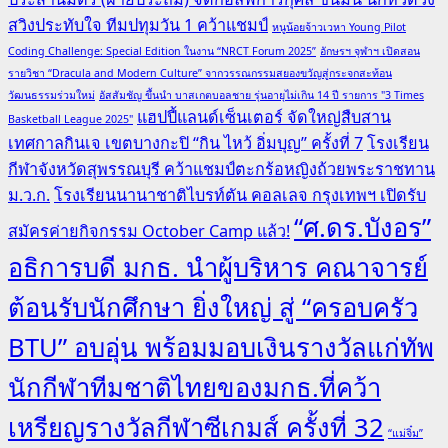
สวิงประทับใจ ทีมปทุมวัน 1 คว้าแชมป์
หนูน้อยจ้าวเวหา Young Pilot
Coding Challenge: Special Edition ในงาน “NRCT Forum 2025”
อักษรฯ จุฬาฯ เปิดสอน
รายวิชา “Dracula and Modern Culture” จากวรรณกรรมสยองขวัญสู่กระจกสะท้อน
วัฒนธรรมร่วมใหม่
อัสสัมชัญ ขึ้นนำ บาสเกตบอลชาย รุ่นอายุไม่เกิน 14 ปี รายการ "3 Times
แฮปปี้แลนด์เซ็นเตอร์ จัดใหญ่สืบสาน
Basketball League 2025"
เทศกาลกินเจ เขตบางกะปิ “กิน ไหว้ อิ่มบุญ” ครั้งที่ 7
โรงเรียน
กีฬาจังหวัดสุพรรณบุรี คว้าแชมป์ตะกร้อหญิงถ้วยพระราชทาน
ม.ว.ก.
โรงเรียนนานาชาติไบรท์ตัน คอลเลจ กรุงเทพฯ เปิดรับ
“ศ.ดร.บังอร”
สมัครค่ายกิจกรรม October Camp แล้ว!
อธิการบดี มกธ. นำผู้บริหาร คณาจารย์
ต้อนรับนักศึกษา ยิ่งใหญ่ สู่ “ครอบครัว
BTU” อบอุ่น พร้อมมอบเงินรางวัลแก่ทัพ
นักกีฬาทีมชาติไทยของมกธ.ที่คว้า
เหรียญรางวัลกีฬาซีเกมส์ ครั้งที่ 32
“แม่จิ๋ม”