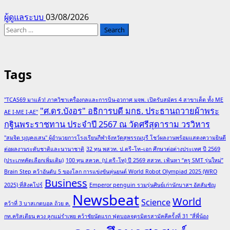
ผู้ดูแลระบบ
03/08/2026
Search
for:
Tags
"TCAS69 มาแล้ว! ภาควิชาเครื่องกลและการบิน-อวกาศ มจพ. เปิดรับสมัคร 4 สาขาเด็ด ทั้ง ME
"ศ.ดร.บังอร" อธิการบดี มกธ. ประธานถวายผ้าพระ
AE I-ME I-AE"
กฐินพระราชทาน ประจำปี 2567 ณ วัดศรีสุดาราม วรวิหาร
"สมจิต บุญคงเสน" ผู้อำนวยการโรงเรียนกีฬาจังหวัดสุพรรณบุรี โชว์ผลงานพร้อมแสดงความยินดี
ต่อผลงานระดับชาติและนานาชาติ
32 ทุน พสวท. ป.ตรี–โท–เอก ศึกษาต่อต่างประเทศ ปี 2569
(ประเภทคัดเลือกเพิ่มเติม)
100 ทุน สควค. (ป.ตรี–โท) ปี 2569 สสวท. เฟ้นหา “ครู SMT รุ่นใหม่”
Brain Step คว้าอันดับ 5 ของโลก การแข่งขันหุ่นยนต์ World Robot Olympiad 2025 (WRO
Business
2025) ที่สิงคโปร์
Emperor penguin รวมรุ่นศิษย์เก่านักบาสฯ อัสสัมชัญ
Newsbeat
World
Science
คว้าที่ 3 บาสเกตบอล ถ้วย ค.
กท.คริสเตียน ควง ลูกแม่รำเพย คว้าชัยนัดแรก ฟุตบอลจตุรมิตรสามัคคีครั้งที่ 31 "สี่พี่น้อง