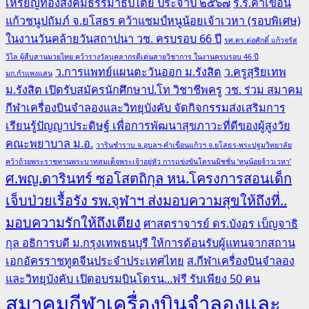
เหรียญทองสังคมธรรมาธิปไตย ประจำปี ๒๕๖๗
ร.ร.คำเขื่อน
แก้วชนูปถัมภ์ จ.ยโสธร คว้าแชมป์หนูน้อยเจ้าเวหา (รอบพิเศษ)
ในงานวันคล้ายวันสถาปนา วช. ครบรอบ 66 ปี
รศ.ดร.ต่อศักดิ์ แก้วจรัส
วิไล ผู้สืบสานมวยไทย คว้ารางวัลบุคลากรดีเด่นสายวิชาการ ในงานครบรอบ 46 ปี
ว.การแพทย์แผนตะวันออก ม.รังสิต
ว.ครูสุริยเทพ
มก.กำแพงแสน
ม.รังสิต เปิดรับสมัครนักศึกษาป.โท วิชาชีพครู
วช. ร่วม สมาคม
กีฬาเครื่องบินจำลองและวิทยุบังคับ จัดกิจกรรมส่งเสริมการ
เรียนรู้ปัญญาประดิษฐ์ เพื่อการพัฒนาสุขภาวะที่ดีของผู้สูงวัย
คณะพยาบาล ม.อ.
วารินชำราบ จ.อุบลฯ-คำเขื่อนแก้วฯ จ.ยโสธร-พระปฐมวิทยาลัย
คว้าถ้วยพระราชทานพระบาทสมเด็จพระเจ้าอยู่หัว การแข่งขันโดรนมิชชั่น ‘หนูน้อยจ้าวเวหา’
ศ.พญ.ดารินทร์ ซอโสตถิกุล หน.โครงการสอนเด็ก
เจ็บป่วยเรื้อรัง รพ.จุฬาฯ ส่งมอบความสุขให้ถึงที่..
มอบความรักให้ถึงเตียง
ศาสตราจารย์ ดร.บังอร เบ็ญจาธิ
กุล อธิการบดี ม.กรุงเทพธนบุรี ให้การต้อนรับผู้แทนจากสถาน
เอกอัครราชทูตจีนประจำประเทศไทย
ส.กีฬาเครื่องบินจำลอง
และวิทยุบังคับ เปิดอบรมบินโดรน...ฟรี รับเพียง 50 คน
สมาคมกีฬาเครื่องบินจำลองและ