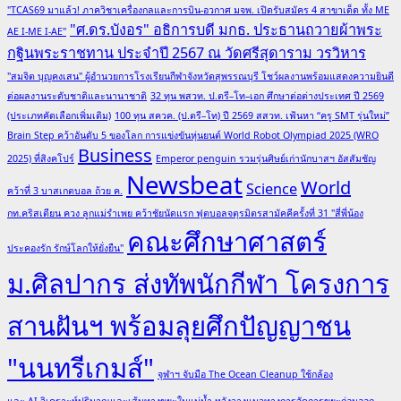
"TCAS69 มาแล้ว! ภาควิชาเครื่องกลและการบิน-อวกาศ มจพ. เปิดรับสมัคร 4 สาขาเด็ด ทั้ง ME
"ศ.ดร.บังอร" อธิการบดี มกธ. ประธานถวายผ้าพระ
AE I-ME I-AE"
กฐินพระราชทาน ประจำปี 2567 ณ วัดศรีสุดาราม วรวิหาร
"สมจิต บุญคงเสน" ผู้อำนวยการโรงเรียนกีฬาจังหวัดสุพรรณบุรี โชว์ผลงานพร้อมแสดงความยินดี
ต่อผลงานระดับชาติและนานาชาติ
32 ทุน พสวท. ป.ตรี–โท–เอก ศึกษาต่อต่างประเทศ ปี 2569
(ประเภทคัดเลือกเพิ่มเติม)
100 ทุน สควค. (ป.ตรี–โท) ปี 2569 สสวท. เฟ้นหา “ครู SMT รุ่นใหม่”
Brain Step คว้าอันดับ 5 ของโลก การแข่งขันหุ่นยนต์ World Robot Olympiad 2025 (WRO
Business
2025) ที่สิงคโปร์
Emperor penguin รวมรุ่นศิษย์เก่านักบาสฯ อัสสัมชัญ
Newsbeat
World
Science
คว้าที่ 3 บาสเกตบอล ถ้วย ค.
กท.คริสเตียน ควง ลูกแม่รำเพย คว้าชัยนัดแรก ฟุตบอลจตุรมิตรสามัคคีครั้งที่ 31 "สี่พี่น้อง
คณะศึกษาศาสตร์
ประคองรัก รักษ์โลกให้ยั่งยืน"
ม.ศิลปากร ส่งทัพนักกีฬา โครงการ
สานฝันฯ พร้อมลุยศึกปัญญาชน
"นนทรีเกมส์"
จุฬาฯ จับมือ The Ocean Cleanup ใช้กล้อง