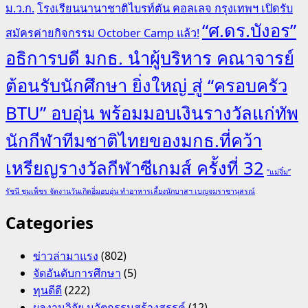
ม.ว.ก.
โรงเรียนนานาชาติไบรท์ตัน คอลเลจ กรุงเทพฯ เปิดรับ
“ศ.ดร.บังอร”
สมัครค่ายกิจกรรม October Camp แล้ว!
อธิการบดี มกธ. นำผู้บริหาร คณาจารย์
ต้อนรับนักศึกษา ยิ่งใหญ่ สู่ “ครอบครัว
BTU” อบอุ่น พร้อมมอบเงินรางวัลแก่ทัพ
นักกีฬาทีมชาติไทยของมกธ.ที่คว้า
เหรียญรางวัลกีฬาซีเกมส์ ครั้งที่ 32
“แม่จิ๋ม”
รัชนี ชุมเพ็ชร จัดงานวันเกิดอิ่มอบอุ่น ทำอาหารเลี้ยงนักบาสฯ เบญจมราชานุสรณ์
Categories
ข่าวล่ามาแรง
(802)
จัดอันดับการศึกษา
(5)
ทุนดีดี
(222)
ผลงานวิจัย นวัตกรรมสร้างสรรค์
(12)