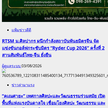
แฟ้มข่าวดีดี
RTSM ม.ศิลปากร ผนึกกำลังสถาบันพันธมิตรจีน จัด
แข่งขันกอล์ฟกระชับมิตร “Ryder Cup 2026” ครั้งที่ 2
สานสัมพันธ์ไทย-จีน ยั่งยืน
ผู้ดูแลระบบ
03/08/2026
ข่าวล่ามาแรง
“คเณศายะ” เทศกาลศิลปะและวัฒนธรรมร่วมสมัย เปิด
พื้นที่แห่งแรงบันดาลใจ เชื่อมโยงศิลปะ วัฒนธรรม และ