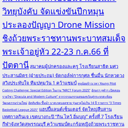
วิทยุบังคับ จัดแข่งขันปีกหมุน
ประลองปัญญา Drone Mission
ชิงถ้วยพระราชทานพระบาทสมเด็จ
พระเจ้าอยู่หัว 22-23 ก.ค.66 ที่
ปัตตานี
สมาคมผู้ปกครองและครู โรงเรียนสาธิต มศว
ประสานมิตร (ฝ่ายประถม) จัดกอล์ฟการกุศล ชื่นมื่น นักหวดวง
สวิงประทับใจ ทีมปทุมวัน 1 คว้าแชมป์
หนูน้อยจ้าวเวหา Young Pilot
Coding Challenge: Special Edition ในงาน “NRCT Forum 2025”
อักษรฯ จุฬาฯ เปิดสอน
รายวิชา “Dracula and Modern Culture” จากวรรณกรรมสยองขวัญสู่กระจกสะท้อน
วัฒนธรรมร่วมใหม่
อัสสัมชัญ ขึ้นนำ บาสเกตบอลชาย รุ่นอายุไม่เกิน 14 ปี รายการ "3 Times
แฮปปี้แลนด์เซ็นเตอร์ จัดใหญ่สืบสาน
Basketball League 2025"
เทศกาลกินเจ เขตบางกะปิ “กิน ไหว้ อิ่มบุญ” ครั้งที่ 7
โรงเรียน
กีฬาจังหวัดสุพรรณบุรี คว้าแชมป์ตะกร้อหญิงถ้วยพระราชทาน