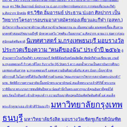
และ AI วิเคราะห์ปริมาณและเส้นทางขยะในแม่น้ำ หวังวางแนวทางการจัดการขยะก่อนออก
ทะเล
ดร.วิชิต อิ่มอารมย์ นั่งประธาน ป.เอก การจัดการนันทนาการ การท่องเที่ยวและกีฬา
ดร.วิชิต อิ่มอารมย์ ประธาน ป.เอก ศิลปากร เป็น
ม.ศิลปากร อีกสมัย
วิทยากรโครงการอบรมอาสาสมัครท่องเที่ยวและกีฬา (อสทก.)
นักวิชาการจีน-นานาชาติร่วมเวทีเสวนาข้ามวัฒนธรรม ณ เมืองหนานผิง มณฑลฝูเจี้ยน สืบสาน
มรดกคำสอนปรัชญาเมธีจูซี
นักหวดวงสวิง "สุพศิน เรืองธรรม" ม.ศิลปากร ฉายแวว จ่อดาวรุ่งมุ่ง
นิเทศศาสตร์ ม.กรุงเทพธนบุรี มอบรางวัล
สู่นักกอล์ฟทีมชาติ
ประกวดเรียงความ “คนดีของฉัน” ประจำปี ๒๕๖๖
ผู้
อำนวยการโรงเรียนกีฬา จ.สุพรรณบุรี จัดพิธีต้อนรับพร้อมอัดฉีด ทัพนักกีฬาเอเชียน ยูธ เกมส์
ม.กรุงเทพธนบุรี ก้าวสู่เวทีโลก รับรางวัล QS Stars 5 ดาว ตอกย้ำความเป็นสถาบันการศึกษา
เอกชนระดับสากล
ม.กรุงเทพธนบุรี แสดงความยินดีอย่างยิ่งกับ ศ.ดร.บังอร เบ็ญจาธิกุล
อธิการบดี ในโอกาสที่ได้รับเกียรติดำรงตำแหน่ง “คณะกรรมการวิชาการสถาบันพระปกเกล้า”
มกธ. จัดพิธีถวายความอาลัยเบื้องหน้าพระฉายาลักษณ์ สมเด็จพระนางเจ้าสิริกิติ์ พระบรม
ราชินีนาถ พระบรมราชชนนีพันปีหลวง น้อมสำนึกในพระมหากรุณาธิคุณอันหาที่สุดมิได้
มทร.รัตนโกสินทร์ เข้าเฝ้าทูลเกล้าฯ ถวายปริญญาศิลปดุษฎีบัณฑิตกิตติมศักดิ์ แด่ สมเด็จ
มหาวิทยาลัยกรุงเทพ
พระเจ้าลูกยาเธอ เจ้าฟ้าสิริวัณณวรีฯ
ธนบุรี
มหาวิทยาลัยรังสิต มอบรางวัลเชิดชูเกียรติบัณฑิต