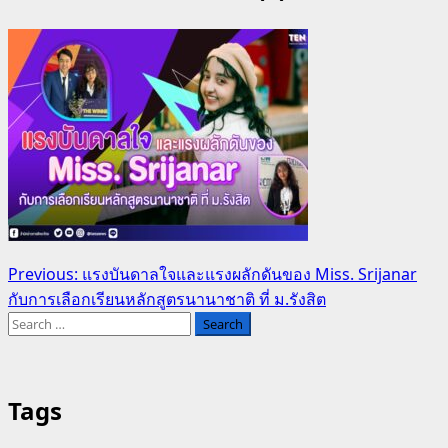
Post
Previous:
แรงบันดาลใจและแรงผลักดันของ Miss. Srijanar
กับการเลือกเรียนหลักสูตรนานาชาติ ที่ ม.รังสิต
navigation
Search
for:
Tags