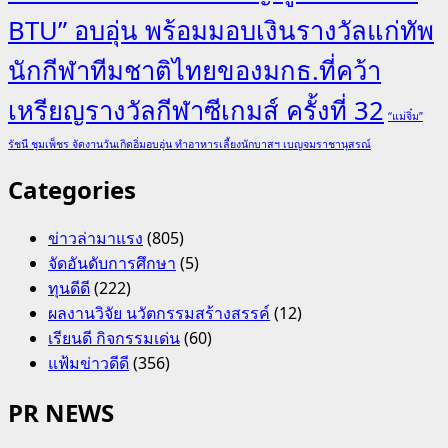
BTU” อบอุ่น พร้อมมอบเงินรางวัลแก่ทัพ
นักกีฬาทีมชาติไทยของมกธ.ที่คว้า
เหรียญรางวัลกีฬาซีเกมส์ ครั้งที่ 32
“แม่จิ๋ม”
รัชนี ชุมเพ็ชร จัดงานวันเกิดอิ่มอบอุ่น ทำอาหารเลี้ยงนักบาสฯ เบญจมราชานุสรณ์
Categories
ข่าวล่ามาแรง
(805)
จัดอันดับการศึกษา
(5)
ทุนดีดี
(222)
ผลงานวิจัย นวัตกรรมสร้างสรรค์
(12)
เรียนดี กิจกรรมเด่น
(60)
แฟ้มข่าวดีดี
(356)
PR NEWS