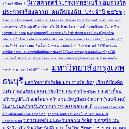
นิเทศศาสตร์ ม.กรุงเทพธนบุรี มอบรางวัล
สู่นักกอล์ฟทีมชาติ
ประกวดเรียงความ “คนดีของฉัน” ประจำปี ๒๕๖๖
ผู้
อำนวยการโรงเรียนกีฬา จ.สุพรรณบุรี จัดพิธีต้อนรับพร้อมอัดฉีด ทัพนักกีฬาเอเชียน ยูธ เกมส์
ม.กรุงเทพธนบุรี ก้าวสู่เวทีโลก รับรางวัล QS Stars 5 ดาว ตอกย้ำความเป็นสถาบันการศึกษา
เอกชนระดับสากล
ม.กรุงเทพธนบุรี แสดงความยินดีอย่างยิ่งกับ ศ.ดร.บังอร เบ็ญจาธิกุล
อธิการบดี ในโอกาสที่ได้รับเกียรติดำรงตำแหน่ง “คณะกรรมการวิชาการสถาบันพระปกเกล้า”
มกธ. จัดพิธีถวายความอาลัยเบื้องหน้าพระฉายาลักษณ์ สมเด็จพระนางเจ้าสิริกิติ์ พระบรม
ราชินีนาถ พระบรมราชชนนีพันปีหลวง น้อมสำนึกในพระมหากรุณาธิคุณอันหาที่สุดมิได้
มทร.รัตนโกสินทร์ เข้าเฝ้าทูลเกล้าฯ ถวายปริญญาศิลปดุษฎีบัณฑิตกิตติมศักดิ์ แด่ สมเด็จ
มหาวิทยาลัยกรุงเทพ
พระเจ้าลูกยาเธอ เจ้าฟ้าสิริวัณณวรีฯ
ธนบุรี
มหาวิทยาลัยรังสิต มอบรางวัลเชิดชูเกียรติบัณฑิต
เหรียญทองสังคมธรรมาธิปไตย ประจำปี ๒๕๖๗
ร.ร.คำเขื่อน
แก้วชนูปถัมภ์ จ.ยโสธร คว้าแชมป์หนูน้อยเจ้าเวหา (รอบพิเศษ)
ในงานวันคล้ายวันสถาปนา วช. ครบรอบ 66 ปี
รศ.ดร.ต่อศักดิ์ แก้วจรัส
วิไล ผู้สืบสานมวยไทย คว้ารางวัลบุคลากรดีเด่นสายวิชาการ ในงานครบรอบ 46 ปี
ว.การแพทย์แผนตะวันออก ม.รังสิต
ว.ครูสุริยเทพ
มก.กำแพงแสน
ม.รังสิต เปิดรับสมัครนักศึกษาป.โท วิชาชีพครู
วช. ร่วม สมาคม