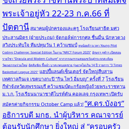
พระเจ้าอยู่หัว 22-23 ก.ค.66 ที่
ปัตตานี
สมาคมผู้ปกครองและครู โรงเรียนสาธิต มศว
ประสานมิตร (ฝ่ายประถม) จัดกอล์ฟการกุศล ชื่นมื่น นักหวดวง
สวิงประทับใจ ทีมปทุมวัน 1 คว้าแชมป์
หนูน้อยจ้าวเวหา Young Pilot
Coding Challenge: Special Edition ในงาน “NRCT Forum 2025”
อักษรฯ จุฬาฯ เปิดสอน
รายวิชา “Dracula and Modern Culture” จากวรรณกรรมสยองขวัญสู่กระจกสะท้อน
วัฒนธรรมร่วมใหม่
อัสสัมชัญ ขึ้นนำ บาสเกตบอลชาย รุ่นอายุไม่เกิน 14 ปี รายการ "3 Times
แฮปปี้แลนด์เซ็นเตอร์ จัดใหญ่สืบสาน
Basketball League 2025"
เทศกาลกินเจ เขตบางกะปิ “กิน ไหว้ อิ่มบุญ” ครั้งที่ 7
โรงเรียน
กีฬาจังหวัดสุพรรณบุรี คว้าแชมป์ตะกร้อหญิงถ้วยพระราชทาน
ม.ว.ก.
โรงเรียนนานาชาติไบรท์ตัน คอลเลจ กรุงเทพฯ เปิดรับ
“ศ.ดร.บังอร”
สมัครค่ายกิจกรรม October Camp แล้ว!
อธิการบดี มกธ. นำผู้บริหาร คณาจารย์
ต้อนรับนักศึกษา ยิ่งใหญ่ สู่ “ครอบครัว