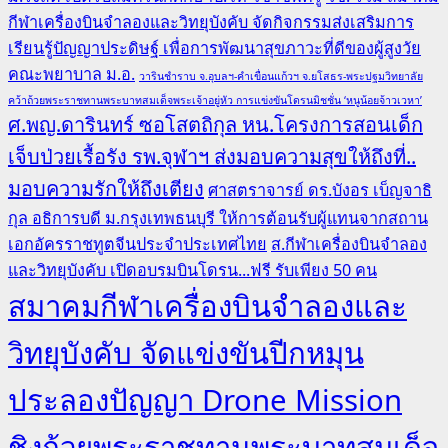
กีฬาเครื่องบินจำลองและวิทยุบังคับ จัดกิจกรรมส่งเสริมการ
เรียนรู้ปัญญาประดิษฐ์ เพื่อการพัฒนาสุขภาวะที่ดีของผู้สูงวัย
คณะพยาบาล ม.อ.
วารินชำราบ จ.อุบลฯ-คำเขื่อนแก้วฯ จ.ยโสธร-พระปฐมวิทยาลัย
คว้าถ้วยพระราชทานพระบาทสมเด็จพระเจ้าอยู่หัว การแข่งขันโดรนมิชชั่น ‘หนูน้อยจ้าวเวหา’
ศ.พญ.ดารินทร์ ซอโสตถิกุล หน.โครงการสอนเด็ก
เจ็บป่วยเรื้อรัง รพ.จุฬาฯ ส่งมอบความสุขให้ถึงที่..
มอบความรักให้ถึงเตียง
ศาสตราจารย์ ดร.บังอร เบ็ญจาธิ
กุล อธิการบดี ม.กรุงเทพธนบุรี ให้การต้อนรับผู้แทนจากสถาน
เอกอัครราชทูตจีนประจำประเทศไทย
ส.กีฬาเครื่องบินจำลอง
และวิทยุบังคับ เปิดอบรมบินโดรน...ฟรี รับเพียง 50 คน
สมาคมกีฬาเครื่องบินจำลองและ
วิทยุบังคับ จัดแข่งขันปีกหมุน
ประลองปัญญา Drone Mission
ชิงถ้วยพระราชทานพระบาทสมเด็จ