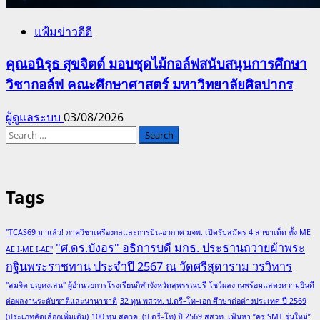
แฟ้มข่าวดีดี
คุณอนิรุธ สุขจิตต์ มอบชุดไม้กอล์ฟสนับสนุนการศึกษา
วิชากอล์ฟ คณะศึกษาศาสตร์ มหาวิทยาลัยศิลปากร
ผู้ดูแลระบบ
03/08/2026
Search
for:
Tags
"TCAS69 มาแล้ว! ภาควิชาเครื่องกลและการบิน-อวกาศ มจพ. เปิดรับสมัคร 4 สาขาเด็ด ทั้ง ME
"ศ.ดร.บังอร" อธิการบดี มกธ. ประธานถวายผ้าพระ
AE I-ME I-AE"
กฐินพระราชทาน ประจำปี 2567 ณ วัดศรีสุดาราม วรวิหาร
"สมจิต บุญคงเสน" ผู้อำนวยการโรงเรียนกีฬาจังหวัดสุพรรณบุรี โชว์ผลงานพร้อมแสดงความยินดี
ต่อผลงานระดับชาติและนานาชาติ
32 ทุน พสวท. ป.ตรี–โท–เอก ศึกษาต่อต่างประเทศ ปี 2569
(ประเภทคัดเลือกเพิ่มเติม)
100 ทุน สควค. (ป.ตรี–โท) ปี 2569 สสวท. เฟ้นหา “ครู SMT รุ่นใหม่”