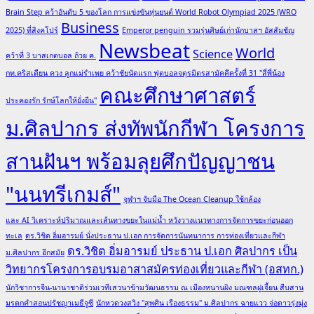
Brain Step คว้าอันดับ 5 ของโลก การแข่งขันหุ่นยนต์ World Robot Olympiad 2025 (WRO
Business
2025) ที่สิงคโปร์
Emperor penguin รวมรุ่นศิษย์เก่านักบาสฯ อัสสัมชัญ
Newsbeat
World
Science
คว้าที่ 3 บาสเกตบอล ถ้วย ค.
กท.คริสเตียน ควง ลูกแม่รำเพย คว้าชัยนัดแรก ฟุตบอลจตุรมิตรสามัคคีครั้งที่ 31 "สี่พี่น้อง
คณะศึกษาศาสตร์
ประคองรัก รักษ์โลกให้ยั่งยืน"
ม.ศิลปากร ส่งทัพนักกีฬา โครงการ
สานฝันฯ พร้อมลุยศึกปัญญาชน
"นนทรีเกมส์"
จุฬาฯ จับมือ The Ocean Cleanup ใช้กล้อง
และ AI วิเคราะห์ปริมาณและเส้นทางขยะในแม่น้ำ หวังวางแนวทางการจัดการขยะก่อนออก
ทะเล
ดร.วิชิต อิ่มอารมย์ นั่งประธาน ป.เอก การจัดการนันทนาการ การท่องเที่ยวและกีฬา
ดร.วิชิต อิ่มอารมย์ ประธาน ป.เอก ศิลปากร เป็น
ม.ศิลปากร อีกสมัย
วิทยากรโครงการอบรมอาสาสมัครท่องเที่ยวและกีฬา (อสทก.)
นักวิชาการจีน-นานาชาติร่วมเวทีเสวนาข้ามวัฒนธรรม ณ เมืองหนานผิง มณฑลฝูเจี้ยน สืบสาน
มรดกคำสอนปรัชญาเมธีจูซี
นักหวดวงสวิง "สุพศิน เรืองธรรม" ม.ศิลปากร ฉายแวว จ่อดาวรุ่งมุ่ง