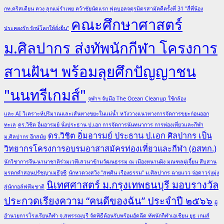
กท.คริสเตียน ควง ลูกแม่รำเพย คว้าชัยนัดแรก ฟุตบอลจตุรมิตรสามัคคีครั้งที่ 31 "สี่พี่น้อง
คณะศึกษาศาสตร์
ประคองรัก รักษ์โลกให้ยั่งยืน"
ม.ศิลปากร ส่งทัพนักกีฬา โครงการ
สานฝันฯ พร้อมลุยศึกปัญญาชน
"นนทรีเกมส์"
จุฬาฯ จับมือ The Ocean Cleanup ใช้กล้อง
และ AI วิเคราะห์ปริมาณและเส้นทางขยะในแม่น้ำ หวังวางแนวทางการจัดการขยะก่อนออก
ทะเล
ดร.วิชิต อิ่มอารมย์ นั่งประธาน ป.เอก การจัดการนันทนาการ การท่องเที่ยวและกีฬา
ดร.วิชิต อิ่มอารมย์ ประธาน ป.เอก ศิลปากร เป็น
ม.ศิลปากร อีกสมัย
วิทยากรโครงการอบรมอาสาสมัครท่องเที่ยวและกีฬา (อสทก.)
นักวิชาการจีน-นานาชาติร่วมเวทีเสวนาข้ามวัฒนธรรม ณ เมืองหนานผิง มณฑลฝูเจี้ยน สืบสาน
มรดกคำสอนปรัชญาเมธีจูซี
นักหวดวงสวิง "สุพศิน เรืองธรรม" ม.ศิลปากร ฉายแวว จ่อดาวรุ่งมุ่ง
นิเทศศาสตร์ ม.กรุงเทพธนบุรี มอบรางวัล
สู่นักกอล์ฟทีมชาติ
ประกวดเรียงความ “คนดีของฉัน” ประจำปี ๒๕๖๖
ผู้
อำนวยการโรงเรียนกีฬา จ.สุพรรณบุรี จัดพิธีต้อนรับพร้อมอัดฉีด ทัพนักกีฬาเอเชียน ยูธ เกมส์