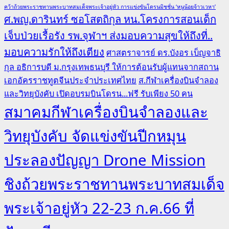
คว้าถ้วยพระราชทานพระบาทสมเด็จพระเจ้าอยู่หัว การแข่งขันโดรนมิชชั่น ‘หนูน้อยจ้าวเวหา’
ศ.พญ.ดารินทร์ ซอโสตถิกุล หน.โครงการสอนเด็ก
เจ็บป่วยเรื้อรัง รพ.จุฬาฯ ส่งมอบความสุขให้ถึงที่..
มอบความรักให้ถึงเตียง
ศาสตราจารย์ ดร.บังอร เบ็ญจาธิ
กุล อธิการบดี ม.กรุงเทพธนบุรี ให้การต้อนรับผู้แทนจากสถาน
เอกอัครราชทูตจีนประจำประเทศไทย
ส.กีฬาเครื่องบินจำลอง
และวิทยุบังคับ เปิดอบรมบินโดรน...ฟรี รับเพียง 50 คน
สมาคมกีฬาเครื่องบินจำลองและ
วิทยุบังคับ จัดแข่งขันปีกหมุน
ประลองปัญญา Drone Mission
ชิงถ้วยพระราชทานพระบาทสมเด็จ
พระเจ้าอยู่หัว 22-23 ก.ค.66 ที่