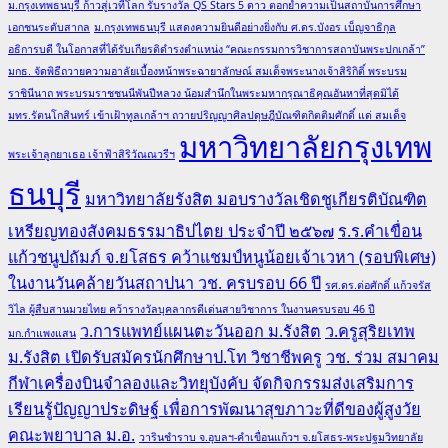
ม.กรุงเทพธนบุรี ก้าวสู่เวทีโลก รับรางวัล QS Stars 5 ดาว ตอกย้ำความเป็นสถาบันการศึกษา
เอกชนระดับสากล
ม.กรุงเทพธนบุรี แสดงความยินดีอย่างยิ่งกับ ศ.ดร.บังอร เบ็ญจาธิกุล
อธิการบดี ในโอกาสที่ได้รับเกียรติดำรงตำแหน่ง “คณะกรรมการวิชาการสถาบันพระปกเกล้า”
มกธ. จัดพิธีถวายความอาลัยเบื้องหน้าพระฉายาลักษณ์ สมเด็จพระนางเจ้าสิริกิติ์ พระบรม
ราชินีนาถ พระบรมราชชนนีพันปีหลวง น้อมสำนึกในพระมหากรุณาธิคุณอันหาที่สุดมิได้
มทร.รัตนโกสินทร์ เข้าเฝ้าทูลเกล้าฯ ถวายปริญญาศิลปดุษฎีบัณฑิตกิตติมศักดิ์ แด่ สมเด็จ
มหาวิทยาลัยกรุงเทพ
พระเจ้าลูกยาเธอ เจ้าฟ้าสิริวัณณวรีฯ
ธนบุรี
มหาวิทยาลัยรังสิต มอบรางวัลเชิดชูเกียรติบัณฑิต
เหรียญทองสังคมธรรมาธิปไตย ประจำปี ๒๕๖๗
ร.ร.คำเขื่อน
แก้วชนูปถัมภ์ จ.ยโสธร คว้าแชมป์หนูน้อยเจ้าเวหา (รอบพิเศษ)
ในงานวันคล้ายวันสถาปนา วช. ครบรอบ 66 ปี
รศ.ดร.ต่อศักดิ์ แก้วจรัส
วิไล ผู้สืบสานมวยไทย คว้ารางวัลบุคลากรดีเด่นสายวิชาการ ในงานครบรอบ 46 ปี
ว.การแพทย์แผนตะวันออก ม.รังสิต
ว.ครูสุริยเทพ
มก.กำแพงแสน
ม.รังสิต เปิดรับสมัครนักศึกษาป.โท วิชาชีพครู
วช. ร่วม สมาคม
กีฬาเครื่องบินจำลองและวิทยุบังคับ จัดกิจกรรมส่งเสริมการ
เรียนรู้ปัญญาประดิษฐ์ เพื่อการพัฒนาสุขภาวะที่ดีของผู้สูงวัย
คณะพยาบาล ม.อ.
วารินชำราบ จ.อุบลฯ-คำเขื่อนแก้วฯ จ.ยโสธร-พระปฐมวิทยาลัย