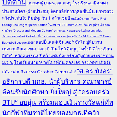
ปัตตานี
สมาคมผู้ปกครองและครู โรงเรียนสาธิต มศว
ประสานมิตร (ฝ่ายประถม) จัดกอล์ฟการกุศล ชื่นมื่น นักหวดวง
สวิงประทับใจ ทีมปทุมวัน 1 คว้าแชมป์
หนูน้อยจ้าวเวหา Young Pilot
Coding Challenge: Special Edition ในงาน “NRCT Forum 2025”
อักษรฯ จุฬาฯ เปิดสอน
รายวิชา “Dracula and Modern Culture” จากวรรณกรรมสยองขวัญสู่กระจกสะท้อน
วัฒนธรรมร่วมใหม่
อัสสัมชัญ ขึ้นนำ บาสเกตบอลชาย รุ่นอายุไม่เกิน 14 ปี รายการ "3 Times
แฮปปี้แลนด์เซ็นเตอร์ จัดใหญ่สืบสาน
Basketball League 2025"
เทศกาลกินเจ เขตบางกะปิ “กิน ไหว้ อิ่มบุญ” ครั้งที่ 7
โรงเรียน
กีฬาจังหวัดสุพรรณบุรี คว้าแชมป์ตะกร้อหญิงถ้วยพระราชทาน
ม.ว.ก.
โรงเรียนนานาชาติไบรท์ตัน คอลเลจ กรุงเทพฯ เปิดรับ
“ศ.ดร.บังอร”
สมัครค่ายกิจกรรม October Camp แล้ว!
อธิการบดี มกธ. นำผู้บริหาร คณาจารย์
ต้อนรับนักศึกษา ยิ่งใหญ่ สู่ “ครอบครัว
BTU” อบอุ่น พร้อมมอบเงินรางวัลแก่ทัพ
นักกีฬาทีมชาติไทยของมกธ.ที่คว้า