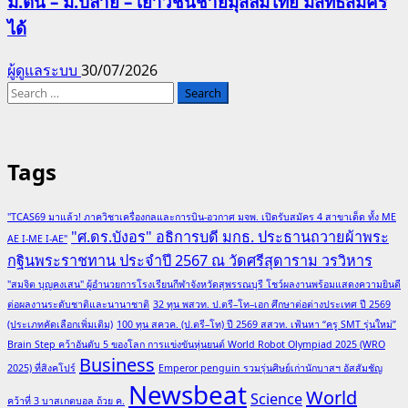
ม.ต้น – ม.ปลาย – เยาวชนชายมุสลิมไทย มีสิทธิ์สมัคร
ได้
ผู้ดูแลระบบ
30/07/2026
Search
for:
Tags
"TCAS69 มาแล้ว! ภาควิชาเครื่องกลและการบิน-อวกาศ มจพ. เปิดรับสมัคร 4 สาขาเด็ด ทั้ง ME
"ศ.ดร.บังอร" อธิการบดี มกธ. ประธานถวายผ้าพระ
AE I-ME I-AE"
กฐินพระราชทาน ประจำปี 2567 ณ วัดศรีสุดาราม วรวิหาร
"สมจิต บุญคงเสน" ผู้อำนวยการโรงเรียนกีฬาจังหวัดสุพรรณบุรี โชว์ผลงานพร้อมแสดงความยินดี
ต่อผลงานระดับชาติและนานาชาติ
32 ทุน พสวท. ป.ตรี–โท–เอก ศึกษาต่อต่างประเทศ ปี 2569
(ประเภทคัดเลือกเพิ่มเติม)
100 ทุน สควค. (ป.ตรี–โท) ปี 2569 สสวท. เฟ้นหา “ครู SMT รุ่นใหม่”
Brain Step คว้าอันดับ 5 ของโลก การแข่งขันหุ่นยนต์ World Robot Olympiad 2025 (WRO
Business
2025) ที่สิงคโปร์
Emperor penguin รวมรุ่นศิษย์เก่านักบาสฯ อัสสัมชัญ
Newsbeat
World
Science
คว้าที่ 3 บาสเกตบอล ถ้วย ค.