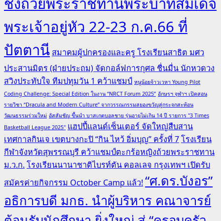
ชิงถ้วยพระราชทานพระบาทสมเด็จ
พระเจ้าอยู่หัว 22-23 ก.ค.66 ที่
ปัตตานี
สมาคมผู้ปกครองและครู โรงเรียนสาธิต มศว
ประสานมิตร (ฝ่ายประถม) จัดกอล์ฟการกุศล ชื่นมื่น นักหวดวง
สวิงประทับใจ ทีมปทุมวัน 1 คว้าแชมป์
หนูน้อยจ้าวเวหา Young Pilot
Coding Challenge: Special Edition ในงาน “NRCT Forum 2025”
อักษรฯ จุฬาฯ เปิดสอน
รายวิชา “Dracula and Modern Culture” จากวรรณกรรมสยองขวัญสู่กระจกสะท้อน
วัฒนธรรมร่วมใหม่
อัสสัมชัญ ขึ้นนำ บาสเกตบอลชาย รุ่นอายุไม่เกิน 14 ปี รายการ "3 Times
แฮปปี้แลนด์เซ็นเตอร์ จัดใหญ่สืบสาน
Basketball League 2025"
เทศกาลกินเจ เขตบางกะปิ “กิน ไหว้ อิ่มบุญ” ครั้งที่ 7
โรงเรียน
กีฬาจังหวัดสุพรรณบุรี คว้าแชมป์ตะกร้อหญิงถ้วยพระราชทาน
ม.ว.ก.
โรงเรียนนานาชาติไบรท์ตัน คอลเลจ กรุงเทพฯ เปิดรับ
“ศ.ดร.บังอร”
สมัครค่ายกิจกรรม October Camp แล้ว!
อธิการบดี มกธ. นำผู้บริหาร คณาจารย์
ต้อนรับนักศึกษา ยิ่งใหญ่ สู่ “ครอบครัว