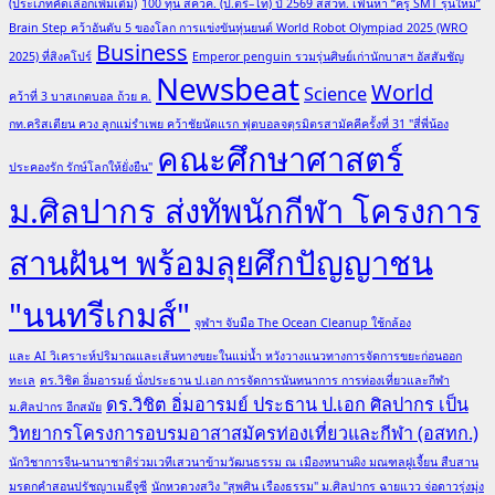
(ประเภทคัดเลือกเพิ่มเติม)
100 ทุน สควค. (ป.ตรี–โท) ปี 2569 สสวท. เฟ้นหา “ครู SMT รุ่นใหม่”
Brain Step คว้าอันดับ 5 ของโลก การแข่งขันหุ่นยนต์ World Robot Olympiad 2025 (WRO
Business
2025) ที่สิงคโปร์
Emperor penguin รวมรุ่นศิษย์เก่านักบาสฯ อัสสัมชัญ
Newsbeat
World
Science
คว้าที่ 3 บาสเกตบอล ถ้วย ค.
กท.คริสเตียน ควง ลูกแม่รำเพย คว้าชัยนัดแรก ฟุตบอลจตุรมิตรสามัคคีครั้งที่ 31 "สี่พี่น้อง
คณะศึกษาศาสตร์
ประคองรัก รักษ์โลกให้ยั่งยืน"
ม.ศิลปากร ส่งทัพนักกีฬา โครงการ
สานฝันฯ พร้อมลุยศึกปัญญาชน
"นนทรีเกมส์"
จุฬาฯ จับมือ The Ocean Cleanup ใช้กล้อง
และ AI วิเคราะห์ปริมาณและเส้นทางขยะในแม่น้ำ หวังวางแนวทางการจัดการขยะก่อนออก
ทะเล
ดร.วิชิต อิ่มอารมย์ นั่งประธาน ป.เอก การจัดการนันทนาการ การท่องเที่ยวและกีฬา
ดร.วิชิต อิ่มอารมย์ ประธาน ป.เอก ศิลปากร เป็น
ม.ศิลปากร อีกสมัย
วิทยากรโครงการอบรมอาสาสมัครท่องเที่ยวและกีฬา (อสทก.)
นักวิชาการจีน-นานาชาติร่วมเวทีเสวนาข้ามวัฒนธรรม ณ เมืองหนานผิง มณฑลฝูเจี้ยน สืบสาน
มรดกคำสอนปรัชญาเมธีจูซี
นักหวดวงสวิง "สุพศิน เรืองธรรม" ม.ศิลปากร ฉายแวว จ่อดาวรุ่งมุ่ง