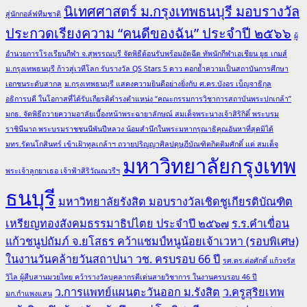
นิเทศศาสตร์ ม.กรุงเทพธนบุรี มอบรางวัล
สู่นักกอล์ฟทีมชาติ
ประกวดเรียงความ “คนดีของฉัน” ประจำปี ๒๕๖๖
ผู้
อำนวยการโรงเรียนกีฬา จ.สุพรรณบุรี จัดพิธีต้อนรับพร้อมอัดฉีด ทัพนักกีฬาเอเชียน ยูธ เกมส์
ม.กรุงเทพธนบุรี ก้าวสู่เวทีโลก รับรางวัล QS Stars 5 ดาว ตอกย้ำความเป็นสถาบันการศึกษา
เอกชนระดับสากล
ม.กรุงเทพธนบุรี แสดงความยินดีอย่างยิ่งกับ ศ.ดร.บังอร เบ็ญจาธิกุล
อธิการบดี ในโอกาสที่ได้รับเกียรติดำรงตำแหน่ง “คณะกรรมการวิชาการสถาบันพระปกเกล้า”
มกธ. จัดพิธีถวายความอาลัยเบื้องหน้าพระฉายาลักษณ์ สมเด็จพระนางเจ้าสิริกิติ์ พระบรม
ราชินีนาถ พระบรมราชชนนีพันปีหลวง น้อมสำนึกในพระมหากรุณาธิคุณอันหาที่สุดมิได้
มทร.รัตนโกสินทร์ เข้าเฝ้าทูลเกล้าฯ ถวายปริญญาศิลปดุษฎีบัณฑิตกิตติมศักดิ์ แด่ สมเด็จ
มหาวิทยาลัยกรุงเทพ
พระเจ้าลูกยาเธอ เจ้าฟ้าสิริวัณณวรีฯ
ธนบุรี
มหาวิทยาลัยรังสิต มอบรางวัลเชิดชูเกียรติบัณฑิต
เหรียญทองสังคมธรรมาธิปไตย ประจำปี ๒๕๖๗
ร.ร.คำเขื่อน
แก้วชนูปถัมภ์ จ.ยโสธร คว้าแชมป์หนูน้อยเจ้าเวหา (รอบพิเศษ)
ในงานวันคล้ายวันสถาปนา วช. ครบรอบ 66 ปี
รศ.ดร.ต่อศักดิ์ แก้วจรัส
วิไล ผู้สืบสานมวยไทย คว้ารางวัลบุคลากรดีเด่นสายวิชาการ ในงานครบรอบ 46 ปี
ว.การแพทย์แผนตะวันออก ม.รังสิต
ว.ครูสุริยเทพ
มก.กำแพงแสน