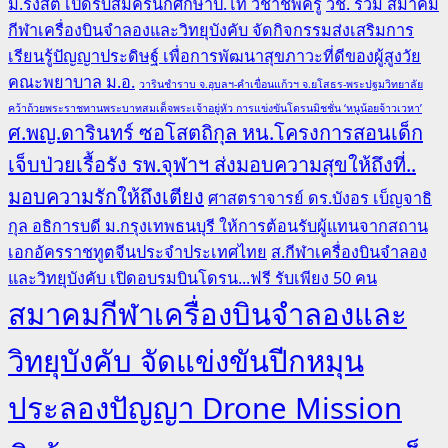
ม.รังสิต เปิดรับสมัครนักศึกษาป.โท วิชาชีพครู
วช. ร่วม สมาคม
กีฬาเครื่องบินจำลองและวิทยุบังคับ จัดกิจกรรมส่งเสริมการ
เรียนรู้ปัญญาประดิษฐ์ เพื่อการพัฒนาสุขภาวะที่ดีของผู้สูงวัย
คณะพยาบาล ม.อ.
วารินชำราบ จ.อุบลฯ-คำเขื่อนแก้วฯ จ.ยโสธร-พระปฐมวิทยาลัย
คว้าถ้วยพระราชทานพระบาทสมเด็จพระเจ้าอยู่หัว การแข่งขันโดรนมิชชั่น ‘หนูน้อยจ้าวเวหา’
ศ.พญ.ดารินทร์ ซอโสตถิกุล หน.โครงการสอนเด็ก
เจ็บป่วยเรื้อรัง รพ.จุฬาฯ ส่งมอบความสุขให้ถึงที่..
มอบความรักให้ถึงเตียง
ศาสตราจารย์ ดร.บังอร เบ็ญจาธิ
กุล อธิการบดี ม.กรุงเทพธนบุรี ให้การต้อนรับผู้แทนจากสถาน
เอกอัครราชทูตจีนประจำประเทศไทย
ส.กีฬาเครื่องบินจำลอง
และวิทยุบังคับ เปิดอบรมบินโดรน...ฟรี รับเพียง 50 คน
สมาคมกีฬาเครื่องบินจำลองและ
วิทยุบังคับ จัดแข่งขันปีกหมุน
ประลองปัญญา Drone Mission