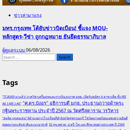
ข่าวล่ามาแรง
มทร.กรุงเทพ โต้ยับข่าวบิดเบือน! ชี้แจง MOU-
หลักสูตร-วีซ่า ถูกกฎหมาย ยันยึดธรรมาภิบาล
ผู้ดูแลระบบ
06/08/2026
Search
for:
Tags
"TCAS69 มาแล้ว! ภาควิชาเครื่องกลและการบิน-อวกาศ มจพ. เปิดรับสมัคร 4 สาขาเด็ด ทั้ง ME
"ศ.ดร.บังอร" อธิการบดี มกธ. ประธานถวายผ้าพระ
AE I-ME I-AE"
กฐินพระราชทาน ประจำปี 2567 ณ วัดศรีสุดาราม วรวิหาร
"สมจิต บุญคงเสน" ผู้อำนวยการโรงเรียนกีฬาจังหวัดสุพรรณบุรี โชว์ผลงานพร้อมแสดงความยินดี
ต่อผลงานระดับชาติและนานาชาติ
32 ทุน พสวท. ป.ตรี–โท–เอก ศึกษาต่อต่างประเทศ ปี 2569