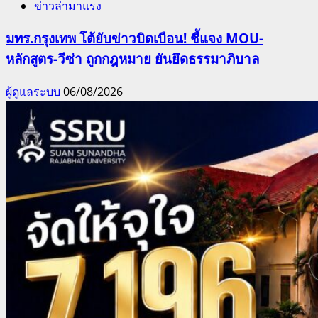
ข่าวล่ามาแรง
มทร.กรุงเทพ โต้ยับข่าวบิดเบือน! ชี้แจง MOU-
หลักสูตร-วีซ่า ถูกกฎหมาย ยันยึดธรรมาภิบาล
ผู้ดูแลระบบ
06/08/2026