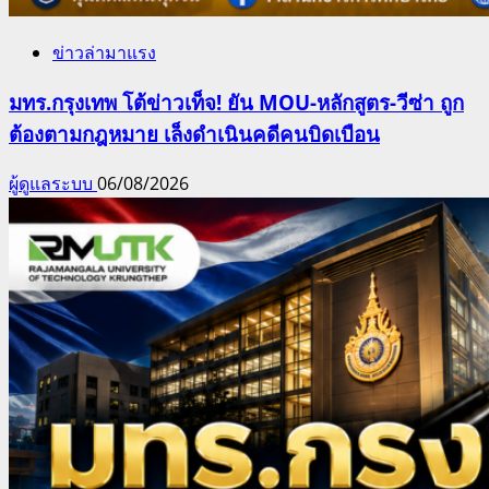
ข่าวล่ามาแรง
มทร.กรุงเทพ โต้ข่าวเท็จ! ยัน MOU-หลักสูตร-วีซ่า ถูก
ต้องตามกฎหมาย เล็งดำเนินคดีคนบิดเบือน
ผู้ดูแลระบบ
06/08/2026