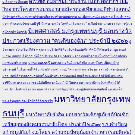
ดร.วิชิต อิ่มอารมย์ ประธาน ป.เอก ศิลปากร เป็น
ม.ศิลปากร อีกสมัย
วิทยากรโครงการอบรมอาสาสมัครท่องเที่ยวและกีฬา (อสทก.)
นักวิชาการจีน-นานาชาติร่วมเวทีเสวนาข้ามวัฒนธรรม ณ เมืองหนานผิง มณฑลฝูเจี้ยน สืบสาน
มรดกคำสอนปรัชญาเมธีจูซี
นักหวดวงสวิง "สุพศิน เรืองธรรม" ม.ศิลปากร ฉายแวว จ่อดาวรุ่งมุ่ง
นิเทศศาสตร์ ม.กรุงเทพธนบุรี มอบรางวัล
สู่นักกอล์ฟทีมชาติ
ประกวดเรียงความ “คนดีของฉัน” ประจำปี ๒๕๖๖
ผู้
อำนวยการโรงเรียนกีฬา จ.สุพรรณบุรี จัดพิธีต้อนรับพร้อมอัดฉีด ทัพนักกีฬาเอเชียน ยูธ เกมส์
ม.กรุงเทพธนบุรี ก้าวสู่เวทีโลก รับรางวัล QS Stars 5 ดาว ตอกย้ำความเป็นสถาบันการศึกษา
เอกชนระดับสากล
ม.กรุงเทพธนบุรี แสดงความยินดีอย่างยิ่งกับ ศ.ดร.บังอร เบ็ญจาธิกุล
อธิการบดี ในโอกาสที่ได้รับเกียรติดำรงตำแหน่ง “คณะกรรมการวิชาการสถาบันพระปกเกล้า”
มกธ. จัดพิธีถวายความอาลัยเบื้องหน้าพระฉายาลักษณ์ สมเด็จพระนางเจ้าสิริกิติ์ พระบรม
ราชินีนาถ พระบรมราชชนนีพันปีหลวง น้อมสำนึกในพระมหากรุณาธิคุณอันหาที่สุดมิได้
มทร.รัตนโกสินทร์ เข้าเฝ้าทูลเกล้าฯ ถวายปริญญาศิลปดุษฎีบัณฑิตกิตติมศักดิ์ แด่ สมเด็จ
มหาวิทยาลัยกรุงเทพ
พระเจ้าลูกยาเธอ เจ้าฟ้าสิริวัณณวรีฯ
ธนบุรี
มหาวิทยาลัยรังสิต มอบรางวัลเชิดชูเกียรติบัณฑิต
เหรียญทองสังคมธรรมาธิปไตย ประจำปี ๒๕๖๗
ร.ร.คำเขื่อน
แก้วชนูปถัมภ์ จ.ยโสธร คว้าแชมป์หนูน้อยเจ้าเวหา (รอบพิเศษ)