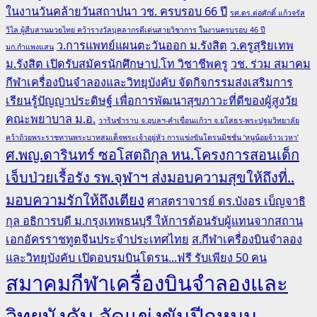
ในงานวันคล้ายวันสถาปนา วช. ครบรอบ 66 ปี
รศ.ดร.ต่อศักดิ์ แก้วจรัส
วิไล ผู้สืบสานมวยไทย คว้ารางวัลบุคลากรดีเด่นสายวิชาการ ในงานครบรอบ 46 ปี
ว.การแพทย์แผนตะวันออก ม.รังสิต
ว.ครูสุริยเทพ
มก.กำแพงแสน
ม.รังสิต เปิดรับสมัครนักศึกษาป.โท วิชาชีพครู
วช. ร่วม สมาคม
กีฬาเครื่องบินจำลองและวิทยุบังคับ จัดกิจกรรมส่งเสริมการ
เรียนรู้ปัญญาประดิษฐ์ เพื่อการพัฒนาสุขภาวะที่ดีของผู้สูงวัย
คณะพยาบาล ม.อ.
วารินชำราบ จ.อุบลฯ-คำเขื่อนแก้วฯ จ.ยโสธร-พระปฐมวิทยาลัย
คว้าถ้วยพระราชทานพระบาทสมเด็จพระเจ้าอยู่หัว การแข่งขันโดรนมิชชั่น ‘หนูน้อยจ้าวเวหา’
ศ.พญ.ดารินทร์ ซอโสตถิกุล หน.โครงการสอนเด็ก
เจ็บป่วยเรื้อรัง รพ.จุฬาฯ ส่งมอบความสุขให้ถึงที่..
มอบความรักให้ถึงเตียง
ศาสตราจารย์ ดร.บังอร เบ็ญจาธิ
กุล อธิการบดี ม.กรุงเทพธนบุรี ให้การต้อนรับผู้แทนจากสถาน
เอกอัครราชทูตจีนประจำประเทศไทย
ส.กีฬาเครื่องบินจำลอง
และวิทยุบังคับ เปิดอบรมบินโดรน...ฟรี รับเพียง 50 คน
สมาคมกีฬาเครื่องบินจำลองและ
วิทยุบังคับ จัดแข่งขันปีกหมุน