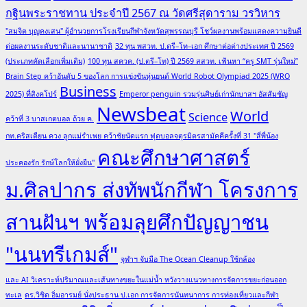
กฐินพระราชทาน ประจำปี 2567 ณ วัดศรีสุดาราม วรวิหาร
"สมจิต บุญคงเสน" ผู้อำนวยการโรงเรียนกีฬาจังหวัดสุพรรณบุรี โชว์ผลงานพร้อมแสดงความยินดี
ต่อผลงานระดับชาติและนานาชาติ
32 ทุน พสวท. ป.ตรี–โท–เอก ศึกษาต่อต่างประเทศ ปี 2569
(ประเภทคัดเลือกเพิ่มเติม)
100 ทุน สควค. (ป.ตรี–โท) ปี 2569 สสวท. เฟ้นหา “ครู SMT รุ่นใหม่”
Brain Step คว้าอันดับ 5 ของโลก การแข่งขันหุ่นยนต์ World Robot Olympiad 2025 (WRO
Business
2025) ที่สิงคโปร์
Emperor penguin รวมรุ่นศิษย์เก่านักบาสฯ อัสสัมชัญ
Newsbeat
World
Science
คว้าที่ 3 บาสเกตบอล ถ้วย ค.
กท.คริสเตียน ควง ลูกแม่รำเพย คว้าชัยนัดแรก ฟุตบอลจตุรมิตรสามัคคีครั้งที่ 31 "สี่พี่น้อง
คณะศึกษาศาสตร์
ประคองรัก รักษ์โลกให้ยั่งยืน"
ม.ศิลปากร ส่งทัพนักกีฬา โครงการ
สานฝันฯ พร้อมลุยศึกปัญญาชน
"นนทรีเกมส์"
จุฬาฯ จับมือ The Ocean Cleanup ใช้กล้อง
และ AI วิเคราะห์ปริมาณและเส้นทางขยะในแม่น้ำ หวังวางแนวทางการจัดการขยะก่อนออก
ทะเล
ดร.วิชิต อิ่มอารมย์ นั่งประธาน ป.เอก การจัดการนันทนาการ การท่องเที่ยวและกีฬา