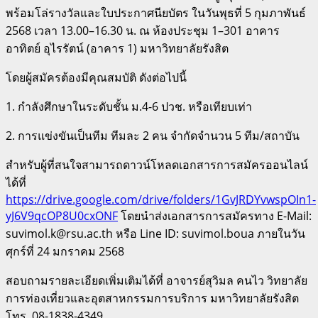
พร้อมโล่รางวัลและใบประกาศนียบัตร ในวันพุธที่ 5 กุมภาพันธ์
2568 เวลา 13.00–16.30 น. ณ ห้องประชุม 1–301 อาคาร
อาทิตย์ อุไรรัตน์ (อาคาร 1) มหาวิทยาลัยรังสิต
โดยผู้สมัครต้องมีคุณสมบัติ ดังต่อไปนี้
1. กำลังศึกษาในระดับชั้น ม.4-6 ปวช. หรือเทียบเท่า
2. การแข่งขันเป็นทีม ทีมละ 2 คน จำกัดจำนวน 5 ทีม/สถาบัน
สำหรับผู้ที่สนใจสามารถดาวน์โหลดเอกสารการสมัครออนไลน์
ได้ที่
https://drive.google.com/drive/folders/1GvJRDYvwspOIn1-
yJ6V9qcOP8U0cxONF
โดยนำส่งเอกสารการสมัครทาง E-Mail:
suvimol.k@rsu.ac.th หรือ Line ID: suvimol.boua ภายในวัน
ศุกร์ที่ 24 มกราคม 2568
สอบถามรายละเอียดเพิ่มเติมได้ที่ อาจารย์สุวิมล คนไว วิทยาลัย
การท่องเที่ยวและอุตสาหกรรมการบริการ มหาวิทยาลัยรังสิต
โทร. 08-1838-4349