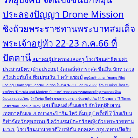
ประลองปัญญา Drone Mission
ชิงถ้วยพระราชทานพระบาทสมเด็จ
พระเจ้าอยู่หัว 22-23 ก.ค.66 ที่
ปัตตานี
สมาคมผู้ปกครองและครู โรงเรียนสาธิต มศว
ประสานมิตร (ฝ่ายประถม) จัดกอล์ฟการกุศล ชื่นมื่น นักหวดวง
สวิงประทับใจ ทีมปทุมวัน 1 คว้าแชมป์
หนูน้อยจ้าวเวหา Young Pilot
Coding Challenge: Special Edition ในงาน “NRCT Forum 2025”
อักษรฯ จุฬาฯ เปิดสอน
รายวิชา “Dracula and Modern Culture” จากวรรณกรรมสยองขวัญสู่กระจกสะท้อน
วัฒนธรรมร่วมใหม่
อัสสัมชัญ ขึ้นนำ บาสเกตบอลชาย รุ่นอายุไม่เกิน 14 ปี รายการ "3 Times
แฮปปี้แลนด์เซ็นเตอร์ จัดใหญ่สืบสาน
Basketball League 2025"
เทศกาลกินเจ เขตบางกะปิ “กิน ไหว้ อิ่มบุญ” ครั้งที่ 7
โรงเรียน
กีฬาจังหวัดสุพรรณบุรี คว้าแชมป์ตะกร้อหญิงถ้วยพระราชทาน
ม.ว.ก.
โรงเรียนนานาชาติไบรท์ตัน คอลเลจ กรุงเทพฯ เปิดรับ