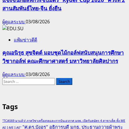
สานสัมพันธ์ไทย-จีน ยั่งยืน
ผู้ดูแลระบบ
03/08/2026
แฟ้มข่าวดีดี
คุณอนิรุธ สุขจิตต์ มอบชุดไม้กอล์ฟสนับสนุนการศึกษา
วิชากอล์ฟ คณะศึกษาศาสตร์ มหาวิทยาลัยศิลปากร
ผู้ดูแลระบบ
03/08/2026
Search
for:
Tags
"TCAS69 มาแล้ว! ภาควิชาเครื่องกลและการบิน-อวกาศ มจพ. เปิดรับสมัคร 4 สาขาเด็ด ทั้ง ME
"ศ.ดร.บังอร" อธิการบดี มกธ. ประธานถวายผ้าพระ
AE I-ME I-AE"