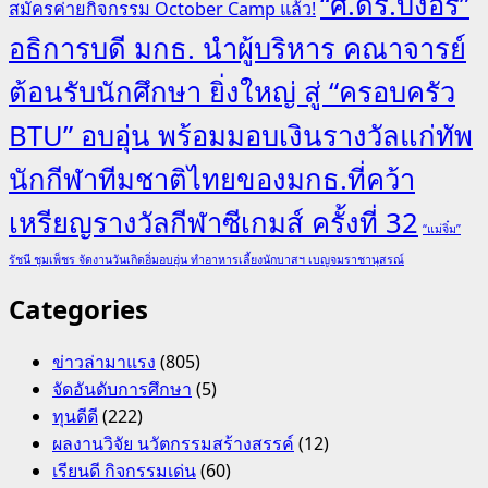
“ศ.ดร.บังอร”
สมัครค่ายกิจกรรม October Camp แล้ว!
อธิการบดี มกธ. นำผู้บริหาร คณาจารย์
ต้อนรับนักศึกษา ยิ่งใหญ่ สู่ “ครอบครัว
BTU” อบอุ่น พร้อมมอบเงินรางวัลแก่ทัพ
นักกีฬาทีมชาติไทยของมกธ.ที่คว้า
เหรียญรางวัลกีฬาซีเกมส์ ครั้งที่ 32
“แม่จิ๋ม”
รัชนี ชุมเพ็ชร จัดงานวันเกิดอิ่มอบอุ่น ทำอาหารเลี้ยงนักบาสฯ เบญจมราชานุสรณ์
Categories
ข่าวล่ามาแรง
(805)
จัดอันดับการศึกษา
(5)
ทุนดีดี
(222)
ผลงานวิจัย นวัตกรรมสร้างสรรค์
(12)
เรียนดี กิจกรรมเด่น
(60)