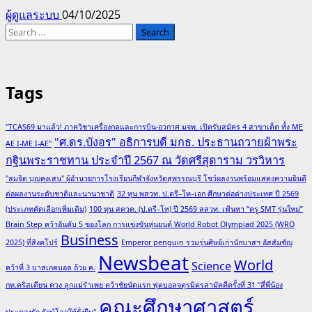
ผู้ดูแลระบบ
04/10/2025
Search
for:
Tags
"TCAS69 มาแล้ว! ภาควิชาเครื่องกลและการบิน-อวกาศ มจพ. เปิดรับสมัคร 4 สาขาเด็ด ทั้ง ME
"ศ.ดร.บังอร" อธิการบดี มกธ. ประธานถวายผ้าพระ
AE I-ME I-AE"
กฐินพระราชทาน ประจำปี 2567 ณ วัดศรีสุดาราม วรวิหาร
"สมจิต บุญคงเสน" ผู้อำนวยการโรงเรียนกีฬาจังหวัดสุพรรณบุรี โชว์ผลงานพร้อมแสดงความยินดี
ต่อผลงานระดับชาติและนานาชาติ
32 ทุน พสวท. ป.ตรี–โท–เอก ศึกษาต่อต่างประเทศ ปี 2569
(ประเภทคัดเลือกเพิ่มเติม)
100 ทุน สควค. (ป.ตรี–โท) ปี 2569 สสวท. เฟ้นหา “ครู SMT รุ่นใหม่”
Brain Step คว้าอันดับ 5 ของโลก การแข่งขันหุ่นยนต์ World Robot Olympiad 2025 (WRO
Business
2025) ที่สิงคโปร์
Emperor penguin รวมรุ่นศิษย์เก่านักบาสฯ อัสสัมชัญ
Newsbeat
World
Science
คว้าที่ 3 บาสเกตบอล ถ้วย ค.
กท.คริสเตียน ควง ลูกแม่รำเพย คว้าชัยนัดแรก ฟุตบอลจตุรมิตรสามัคคีครั้งที่ 31 "สี่พี่น้อง
คณะศึกษาศาสตร์
ประคองรัก รักษ์โลกให้ยั่งยืน"