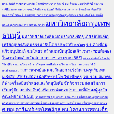
มกธ. จัดพิธีถวายความอาลัยเบื้องหน้าพระฉายาลักษณ์ สมเด็จพระนางเจ้าสิริกิติ์ พระบรม
ราชินีนาถ พระบรมราชชนนีพันปีหลวง น้อมสำนึกในพระมหากรุณาธิคุณอันหาที่สุดมิได้
มทร.รัตนโกสินทร์ เข้าเฝ้าทูลเกล้าฯ ถวายปริญญาศิลปดุษฎีบัณฑิตกิตติมศักดิ์ แด่ สมเด็จ
มหาวิทยาลัยกรุงเทพ
พระเจ้าลูกยาเธอ เจ้าฟ้าสิริวัณณวรีฯ
ธนบุรี
มหาวิทยาลัยรังสิต มอบรางวัลเชิดชูเกียรติบัณฑิต
เหรียญทองสังคมธรรมาธิปไตย ประจำปี ๒๕๖๗
ร.ร.คำเขื่อน
แก้วชนูปถัมภ์ จ.ยโสธร คว้าแชมป์หนูน้อยเจ้าเวหา (รอบพิเศษ)
ในงานวันคล้ายวันสถาปนา วช. ครบรอบ 66 ปี
รศ.ดร.ต่อศักดิ์ แก้วจรัส
วิไล ผู้สืบสานมวยไทย คว้ารางวัลบุคลากรดีเด่นสายวิชาการ ในงานครบรอบ 46 ปี
ว.การแพทย์แผนตะวันออก ม.รังสิต
ว.ครูสุริยเทพ
มก.กำแพงแสน
ม.รังสิต เปิดรับสมัครนักศึกษาป.โท วิชาชีพครู
วช. ร่วม สมาคม
กีฬาเครื่องบินจำลองและวิทยุบังคับ จัดกิจกรรมส่งเสริมการ
เรียนรู้ปัญญาประดิษฐ์ เพื่อการพัฒนาสุขภาวะที่ดีของผู้สูงวัย
คณะพยาบาล ม.อ.
วารินชำราบ จ.อุบลฯ-คำเขื่อนแก้วฯ จ.ยโสธร-พระปฐมวิทยาลัย
คว้าถ้วยพระราชทานพระบาทสมเด็จพระเจ้าอยู่หัว การแข่งขันโดรนมิชชั่น ‘หนูน้อยจ้าวเวหา’
ศ.พญ.ดารินทร์ ซอโสตถิกุล หน.โครงการสอนเด็ก