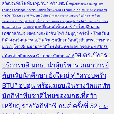
สวิงประทับใจ ทีมปทุมวัน 1 คว้าแชมป์
หนูน้อยจ้าวเวหา Young Pilot
Coding Challenge: Special Edition ในงาน “NRCT Forum 2025”
อักษรฯ จุฬาฯ เปิดสอน
รายวิชา “Dracula and Modern Culture” จากวรรณกรรมสยองขวัญสู่กระจกสะท้อน
วัฒนธรรมร่วมใหม่
อัสสัมชัญ ขึ้นนำ บาสเกตบอลชาย รุ่นอายุไม่เกิน 14 ปี รายการ "3 Times
แฮปปี้แลนด์เซ็นเตอร์ จัดใหญ่สืบสาน
Basketball League 2025"
เทศกาลกินเจ เขตบางกะปิ “กิน ไหว้ อิ่มบุญ” ครั้งที่ 7
โรงเรียน
กีฬาจังหวัดสุพรรณบุรี คว้าแชมป์ตะกร้อหญิงถ้วยพระราชทาน
ม.ว.ก.
โรงเรียนนานาชาติไบรท์ตัน คอลเลจ กรุงเทพฯ เปิดรับ
“ศ.ดร.บังอร”
สมัครค่ายกิจกรรม October Camp แล้ว!
อธิการบดี มกธ. นำผู้บริหาร คณาจารย์
ต้อนรับนักศึกษา ยิ่งใหญ่ สู่ “ครอบครัว
BTU” อบอุ่น พร้อมมอบเงินรางวัลแก่ทัพ
นักกีฬาทีมชาติไทยของมกธ.ที่คว้า
เหรียญรางวัลกีฬาซีเกมส์ ครั้งที่ 32
“แม่จิ๋ม”