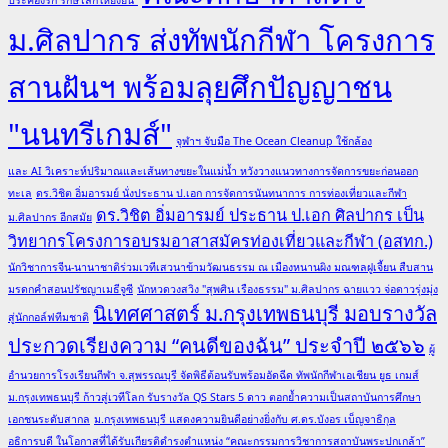
ม.ศิลปากร ส่งทัพนักกีฬา โครงการ
สานฝันฯ พร้อมลุยศึกปัญญาชน
"นนทรีเกมส์"
จุฬาฯ จับมือ The Ocean Cleanup ใช้กล้อง
และ AI วิเคราะห์ปริมาณและเส้นทางขยะในแม่น้ำ หวังวางแนวทางการจัดการขยะก่อนออก
ทะเล
ดร.วิชิต อิ่มอารมย์ นั่งประธาน ป.เอก การจัดการนันทนาการ การท่องเที่ยวและกีฬา
ดร.วิชิต อิ่มอารมย์ ประธาน ป.เอก ศิลปากร เป็น
ม.ศิลปากร อีกสมัย
วิทยากรโครงการอบรมอาสาสมัครท่องเที่ยวและกีฬา (อสทก.)
นักวิชาการจีน-นานาชาติร่วมเวทีเสวนาข้ามวัฒนธรรม ณ เมืองหนานผิง มณฑลฝูเจี้ยน สืบสาน
มรดกคำสอนปรัชญาเมธีจูซี
นักหวดวงสวิง "สุพศิน เรืองธรรม" ม.ศิลปากร ฉายแวว จ่อดาวรุ่งมุ่ง
นิเทศศาสตร์ ม.กรุงเทพธนบุรี มอบรางวัล
สู่นักกอล์ฟทีมชาติ
ประกวดเรียงความ “คนดีของฉัน” ประจำปี ๒๕๖๖
ผู้
อำนวยการโรงเรียนกีฬา จ.สุพรรณบุรี จัดพิธีต้อนรับพร้อมอัดฉีด ทัพนักกีฬาเอเชียน ยูธ เกมส์
ม.กรุงเทพธนบุรี ก้าวสู่เวทีโลก รับรางวัล QS Stars 5 ดาว ตอกย้ำความเป็นสถาบันการศึกษา
เอกชนระดับสากล
ม.กรุงเทพธนบุรี แสดงความยินดีอย่างยิ่งกับ ศ.ดร.บังอร เบ็ญจาธิกุล
อธิการบดี ในโอกาสที่ได้รับเกียรติดำรงตำแหน่ง “คณะกรรมการวิชาการสถาบันพระปกเกล้า”