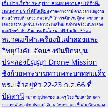
เจ็บป่วยเรื้อรัง รพ.จุฬาฯ ส่งมอบความสุขให้ถึงที่..
มอบความรักให้ถึงเตียง
ศาสตราจารย์ ดร.บังอร เบ็ญจาธิ
กุล อธิการบดี ม.กรุงเทพธนบุรี ให้การต้อนรับผู้แทนจากสถาน
เอกอัครราชทูตจีนประจำประเทศไทย
ส.กีฬาเครื่องบินจำลอง
และวิทยุบังคับ เปิดอบรมบินโดรน...ฟรี รับเพียง 50 คน
สมาคมกีฬาเครื่องบินจำลองและ
วิทยุบังคับ จัดแข่งขันปีกหมุน
ประลองปัญญา Drone Mission
ชิงถ้วยพระราชทานพระบาทสมเด็จ
พระเจ้าอยู่หัว 22-23 ก.ค.66 ที่
ปัตตานี
สมาคมผู้ปกครองและครู โรงเรียนสาธิต มศว
ประสานมิตร (ฝ่ายประถม) จัดกอล์ฟการกุศล ชื่นมื่น นักหวดวง