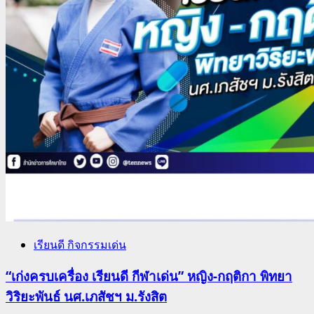
เรียนดี กิจกรรมเด่น
“เก่งครบเครื่อง เรียนดี กีฬาเด่น” หญิง-กฤติกา พิทยา
วิริยะพันธ์ นศ.เภสัชฯ ม.รังสิต