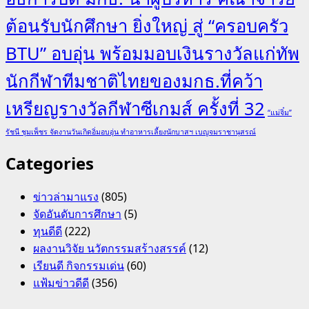
ต้อนรับนักศึกษา ยิ่งใหญ่ สู่ “ครอบครัว
BTU” อบอุ่น พร้อมมอบเงินรางวัลแก่ทัพ
นักกีฬาทีมชาติไทยของมกธ.ที่คว้า
เหรียญรางวัลกีฬาซีเกมส์ ครั้งที่ 32
“แม่จิ๋ม”
รัชนี ชุมเพ็ชร จัดงานวันเกิดอิ่มอบอุ่น ทำอาหารเลี้ยงนักบาสฯ เบญจมราชานุสรณ์
Categories
ข่าวล่ามาแรง
(805)
จัดอันดับการศึกษา
(5)
ทุนดีดี
(222)
ผลงานวิจัย นวัตกรรมสร้างสรรค์
(12)
เรียนดี กิจกรรมเด่น
(60)
แฟ้มข่าวดีดี
(356)