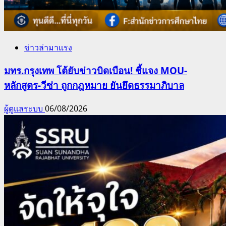
ข่าวล่ามาแรง
มทร.กรุงเทพ โต้ยับข่าวบิดเบือน! ชี้แจง MOU-
หลักสูตร-วีซ่า ถูกกฎหมาย ยันยึดธรรมาภิบาล
ผู้ดูแลระบบ
06/08/2026