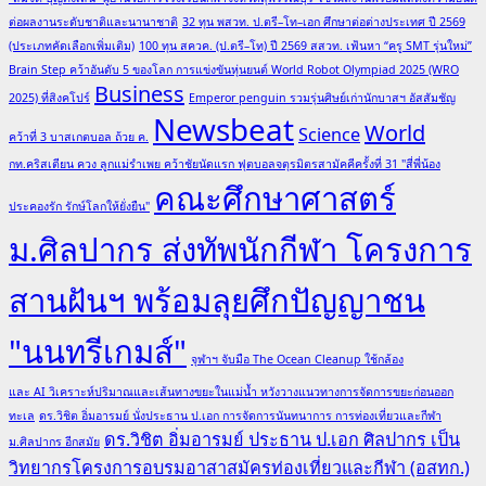
ต่อผลงานระดับชาติและนานาชาติ
32 ทุน พสวท. ป.ตรี–โท–เอก ศึกษาต่อต่างประเทศ ปี 2569
(ประเภทคัดเลือกเพิ่มเติม)
100 ทุน สควค. (ป.ตรี–โท) ปี 2569 สสวท. เฟ้นหา “ครู SMT รุ่นใหม่”
Brain Step คว้าอันดับ 5 ของโลก การแข่งขันหุ่นยนต์ World Robot Olympiad 2025 (WRO
Business
2025) ที่สิงคโปร์
Emperor penguin รวมรุ่นศิษย์เก่านักบาสฯ อัสสัมชัญ
Newsbeat
World
Science
คว้าที่ 3 บาสเกตบอล ถ้วย ค.
กท.คริสเตียน ควง ลูกแม่รำเพย คว้าชัยนัดแรก ฟุตบอลจตุรมิตรสามัคคีครั้งที่ 31 "สี่พี่น้อง
คณะศึกษาศาสตร์
ประคองรัก รักษ์โลกให้ยั่งยืน"
ม.ศิลปากร ส่งทัพนักกีฬา โครงการ
สานฝันฯ พร้อมลุยศึกปัญญาชน
"นนทรีเกมส์"
จุฬาฯ จับมือ The Ocean Cleanup ใช้กล้อง
และ AI วิเคราะห์ปริมาณและเส้นทางขยะในแม่น้ำ หวังวางแนวทางการจัดการขยะก่อนออก
ทะเล
ดร.วิชิต อิ่มอารมย์ นั่งประธาน ป.เอก การจัดการนันทนาการ การท่องเที่ยวและกีฬา
ดร.วิชิต อิ่มอารมย์ ประธาน ป.เอก ศิลปากร เป็น
ม.ศิลปากร อีกสมัย
วิทยากรโครงการอบรมอาสาสมัครท่องเที่ยวและกีฬา (อสทก.)