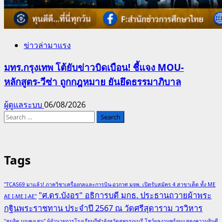
ข่าวล่ามาแรง
มทร.กรุงเทพ โต้ยับข่าวบิดเบือน! ชี้แจง MOU-
หลักสูตร-วีซ่า ถูกกฎหมาย ยันยึดธรรมาภิบาล
ผู้ดูแลระบบ
06/08/2026
Search
for:
Tags
"TCAS69 มาแล้ว! ภาควิชาเครื่องกลและการบิน-อวกาศ มจพ. เปิดรับสมัคร 4 สาขาเด็ด ทั้ง ME
"ศ.ดร.บังอร" อธิการบดี มกธ. ประธานถวายผ้าพระ
AE I-ME I-AE"
กฐินพระราชทาน ประจำปี 2567 ณ วัดศรีสุดาราม วรวิหาร
"สมจิต บุญคงเสน" ผู้อำนวยการโรงเรียนกีฬาจังหวัดสุพรรณบุรี โชว์ผลงานพร้อมแสดงความยินดี