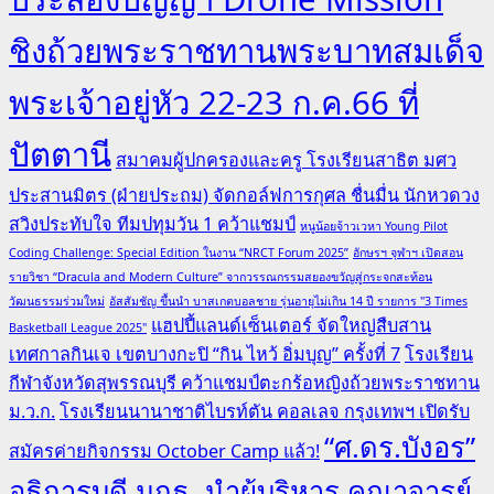
ชิงถ้วยพระราชทานพระบาทสมเด็จ
พระเจ้าอยู่หัว 22-23 ก.ค.66 ที่
ปัตตานี
สมาคมผู้ปกครองและครู โรงเรียนสาธิต มศว
ประสานมิตร (ฝ่ายประถม) จัดกอล์ฟการกุศล ชื่นมื่น นักหวดวง
สวิงประทับใจ ทีมปทุมวัน 1 คว้าแชมป์
หนูน้อยจ้าวเวหา Young Pilot
Coding Challenge: Special Edition ในงาน “NRCT Forum 2025”
อักษรฯ จุฬาฯ เปิดสอน
รายวิชา “Dracula and Modern Culture” จากวรรณกรรมสยองขวัญสู่กระจกสะท้อน
วัฒนธรรมร่วมใหม่
อัสสัมชัญ ขึ้นนำ บาสเกตบอลชาย รุ่นอายุไม่เกิน 14 ปี รายการ "3 Times
แฮปปี้แลนด์เซ็นเตอร์ จัดใหญ่สืบสาน
Basketball League 2025"
เทศกาลกินเจ เขตบางกะปิ “กิน ไหว้ อิ่มบุญ” ครั้งที่ 7
โรงเรียน
กีฬาจังหวัดสุพรรณบุรี คว้าแชมป์ตะกร้อหญิงถ้วยพระราชทาน
ม.ว.ก.
โรงเรียนนานาชาติไบรท์ตัน คอลเลจ กรุงเทพฯ เปิดรับ
“ศ.ดร.บังอร”
สมัครค่ายกิจกรรม October Camp แล้ว!
อธิการบดี มกธ. นำผู้บริหาร คณาจารย์