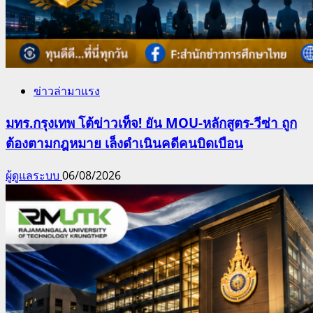
ข่าวล่ามาแรง
มทร.กรุงเทพ โต้ข่าวเท็จ! ยัน MOU-หลักสูตร-วีซ่า ถูก
ต้องตามกฎหมาย เล็งดำเนินคดีคนบิดเบือน
ผู้ดูแลระบบ
06/08/2026