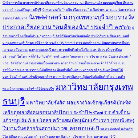
นักวิชาการจีน-นานาชาติร่วมเวทีเสวนาข้ามวัฒนธรรม ณ เมืองหนานผิง มณฑลฝูเจี้ยน สืบสาน
มรดกคำสอนปรัชญาเมธีจูซี
นักหวดวงสวิง "สุพศิน เรืองธรรม" ม.ศิลปากร ฉายแวว จ่อดาวรุ่งมุ่ง
นิเทศศาสตร์ ม.กรุงเทพธนบุรี มอบรางวัล
สู่นักกอล์ฟทีมชาติ
ประกวดเรียงความ “คนดีของฉัน” ประจำปี ๒๕๖๖
ผู้
อำนวยการโรงเรียนกีฬา จ.สุพรรณบุรี จัดพิธีต้อนรับพร้อมอัดฉีด ทัพนักกีฬาเอเชียน ยูธ เกมส์
ม.กรุงเทพธนบุรี ก้าวสู่เวทีโลก รับรางวัล QS Stars 5 ดาว ตอกย้ำความเป็นสถาบันการศึกษา
เอกชนระดับสากล
ม.กรุงเทพธนบุรี แสดงความยินดีอย่างยิ่งกับ ศ.ดร.บังอร เบ็ญจาธิกุล
อธิการบดี ในโอกาสที่ได้รับเกียรติดำรงตำแหน่ง “คณะกรรมการวิชาการสถาบันพระปกเกล้า”
มกธ. จัดพิธีถวายความอาลัยเบื้องหน้าพระฉายาลักษณ์ สมเด็จพระนางเจ้าสิริกิติ์ พระบรม
ราชินีนาถ พระบรมราชชนนีพันปีหลวง น้อมสำนึกในพระมหากรุณาธิคุณอันหาที่สุดมิได้
มทร.รัตนโกสินทร์ เข้าเฝ้าทูลเกล้าฯ ถวายปริญญาศิลปดุษฎีบัณฑิตกิตติมศักดิ์ แด่ สมเด็จ
มหาวิทยาลัยกรุงเทพ
พระเจ้าลูกยาเธอ เจ้าฟ้าสิริวัณณวรีฯ
ธนบุรี
มหาวิทยาลัยรังสิต มอบรางวัลเชิดชูเกียรติบัณฑิต
เหรียญทองสังคมธรรมาธิปไตย ประจำปี ๒๕๖๗
ร.ร.คำเขื่อน
แก้วชนูปถัมภ์ จ.ยโสธร คว้าแชมป์หนูน้อยเจ้าเวหา (รอบพิเศษ)
ในงานวันคล้ายวันสถาปนา วช. ครบรอบ 66 ปี
รศ.ดร.ต่อศักดิ์ แก้วจรัส
วิไล ผู้สืบสานมวยไทย คว้ารางวัลบุคลากรดีเด่นสายวิชาการ ในงานครบรอบ 46 ปี