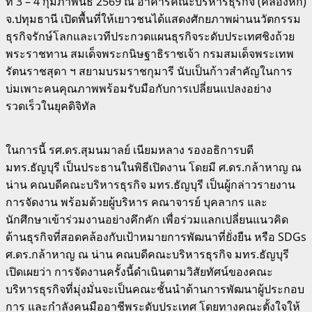
ที่ 3 – 4 กุมภาพันธ์ 2569 ณ อาคารคณะบริหารธุรกิจ (คลองหก)
จ.ปทุมธานี เปิดพื้นที่ให้เยาวชนได้แสดงศักยภาพผ่านนวัตกรรม
ธุรกิจรักษ์โลกและเวทีประกวดแผนธุรกิจระดับประเทศชิงถ้วย
พระราชทาน สมเด็จพระกนิษฐาธิราชเจ้า กรมสมเด็จพระเทพ
รัตนราชสุดา ฯ สยามบรมราชกุมารี นับเป็นก้าวสำคัญในการ
บ่มเพาะคนคุณภาพพร้อมรับมือกับการเปลี่ยนแปลงอย่าง
รวดเร็วในยุคดิจิทัล
ในการนี้ รศ.ดร.สุมนมาลย์ เนียมหลาง รองอธิการบดี
มทร.ธัญบุรี เป็นประธานในพิธีเปิดงาน โดยมี ศ.ดร.กล้าหาญ ณ
น่าน คณบดีคณะบริหารธุรกิจ มทร.ธัญบุรี เป็นผู้กล่าวรายงาน
การจัดงาน พร้อมด้วยผู้บริหาร คณาจารย์ บุคลากร และ
นักศึกษาเข้าร่วมงานอย่างคึกคัก เพื่อร่วมแลกเปลี่ยนแนวคิด
ด้านธุรกิจที่สอดคล้องกับเป้าหมายการพัฒนาที่ยั่งยืน หรือ SDGs
ศ.ดร.กล้าหาญ ณ น่าน คณบดีคณะบริหารธุรกิจ มทร.ธัญบุรี
เปิดเผยว่า การจัดงานครั้งนี้ดำเนินตามวิสัยทัศน์ของคณะ
บริหารธุรกิจที่มุ่งมั่นจะเป็นคณะชั้นนำด้านการพัฒนาผู้ประกอบ
การ และกำลังคนมืออาชีพระดับประเทศ โดยทางคณะตั้งใจให้