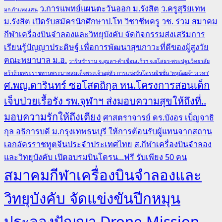
ว.การแพทย์แผนตะวันออก ม.รังสิต
ว.ครูสุริยเทพ
มก.กำแพงแสน
ม.รังสิต เปิดรับสมัครนักศึกษาป.โท วิชาชีพครู
วช. ร่วม สมาคม
กีฬาเครื่องบินจำลองและวิทยุบังคับ จัดกิจกรรมส่งเสริมการ
เรียนรู้ปัญญาประดิษฐ์ เพื่อการพัฒนาสุขภาวะที่ดีของผู้สูงวัย
คณะพยาบาล ม.อ.
วารินชำราบ จ.อุบลฯ-คำเขื่อนแก้วฯ จ.ยโสธร-พระปฐมวิทยาลัย
คว้าถ้วยพระราชทานพระบาทสมเด็จพระเจ้าอยู่หัว การแข่งขันโดรนมิชชั่น ‘หนูน้อยจ้าวเวหา’
ศ.พญ.ดารินทร์ ซอโสตถิกุล หน.โครงการสอนเด็ก
เจ็บป่วยเรื้อรัง รพ.จุฬาฯ ส่งมอบความสุขให้ถึงที่..
มอบความรักให้ถึงเตียง
ศาสตราจารย์ ดร.บังอร เบ็ญจาธิ
กุล อธิการบดี ม.กรุงเทพธนบุรี ให้การต้อนรับผู้แทนจากสถาน
เอกอัครราชทูตจีนประจำประเทศไทย
ส.กีฬาเครื่องบินจำลอง
และวิทยุบังคับ เปิดอบรมบินโดรน...ฟรี รับเพียง 50 คน
สมาคมกีฬาเครื่องบินจำลองและ
วิทยุบังคับ จัดแข่งขันปีกหมุน
ประลองปัญญา Drone Mission