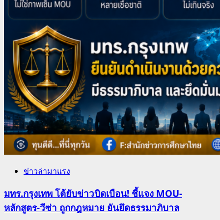
ข่าวล่ามาแรง
มทร.กรุงเทพ โต้ยับข่าวบิดเบือน! ชี้แจง MOU-
หลักสูตร-วีซ่า ถูกกฎหมาย ยันยึดธรรมาภิบาล