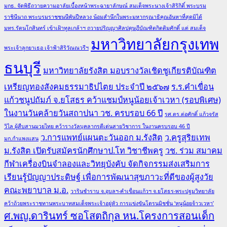
มกธ. จัดพิธีถวายความอาลัยเบื้องหน้าพระฉายาลักษณ์ สมเด็จพระนางเจ้าสิริกิติ์ พระบรม
ราชินีนาถ พระบรมราชชนนีพันปีหลวง น้อมสำนึกในพระมหากรุณาธิคุณอันหาที่สุดมิได้
มทร.รัตนโกสินทร์ เข้าเฝ้าทูลเกล้าฯ ถวายปริญญาศิลปดุษฎีบัณฑิตกิตติมศักดิ์ แด่ สมเด็จ
มหาวิทยาลัยกรุงเทพ
พระเจ้าลูกยาเธอ เจ้าฟ้าสิริวัณณวรีฯ
ธนบุรี
มหาวิทยาลัยรังสิต มอบรางวัลเชิดชูเกียรติบัณฑิต
เหรียญทองสังคมธรรมาธิปไตย ประจำปี ๒๕๖๗
ร.ร.คำเขื่อน
แก้วชนูปถัมภ์ จ.ยโสธร คว้าแชมป์หนูน้อยเจ้าเวหา (รอบพิเศษ)
ในงานวันคล้ายวันสถาปนา วช. ครบรอบ 66 ปี
รศ.ดร.ต่อศักดิ์ แก้วจรัส
วิไล ผู้สืบสานมวยไทย คว้ารางวัลบุคลากรดีเด่นสายวิชาการ ในงานครบรอบ 46 ปี
ว.การแพทย์แผนตะวันออก ม.รังสิต
ว.ครูสุริยเทพ
มก.กำแพงแสน
ม.รังสิต เปิดรับสมัครนักศึกษาป.โท วิชาชีพครู
วช. ร่วม สมาคม
กีฬาเครื่องบินจำลองและวิทยุบังคับ จัดกิจกรรมส่งเสริมการ
เรียนรู้ปัญญาประดิษฐ์ เพื่อการพัฒนาสุขภาวะที่ดีของผู้สูงวัย
คณะพยาบาล ม.อ.
วารินชำราบ จ.อุบลฯ-คำเขื่อนแก้วฯ จ.ยโสธร-พระปฐมวิทยาลัย
คว้าถ้วยพระราชทานพระบาทสมเด็จพระเจ้าอยู่หัว การแข่งขันโดรนมิชชั่น ‘หนูน้อยจ้าวเวหา’
ศ.พญ.ดารินทร์ ซอโสตถิกุล หน.โครงการสอนเด็ก