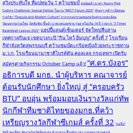
สวิงประทับใจ ทีมปทุมวัน 1 คว้าแชมป์
หนูน้อยจ้าวเวหา Young Pilot
Coding Challenge: Special Edition ในงาน “NRCT Forum 2025”
อักษรฯ จุฬาฯ เปิดสอน
รายวิชา “Dracula and Modern Culture” จากวรรณกรรมสยองขวัญสู่กระจกสะท้อน
วัฒนธรรมร่วมใหม่
อัสสัมชัญ ขึ้นนำ บาสเกตบอลชาย รุ่นอายุไม่เกิน 14 ปี รายการ "3 Times
แฮปปี้แลนด์เซ็นเตอร์ จัดใหญ่สืบสาน
Basketball League 2025"
เทศกาลกินเจ เขตบางกะปิ “กิน ไหว้ อิ่มบุญ” ครั้งที่ 7
โรงเรียน
กีฬาจังหวัดสุพรรณบุรี คว้าแชมป์ตะกร้อหญิงถ้วยพระราชทาน
ม.ว.ก.
โรงเรียนนานาชาติไบรท์ตัน คอลเลจ กรุงเทพฯ เปิดรับ
“ศ.ดร.บังอร”
สมัครค่ายกิจกรรม October Camp แล้ว!
อธิการบดี มกธ. นำผู้บริหาร คณาจารย์
ต้อนรับนักศึกษา ยิ่งใหญ่ สู่ “ครอบครัว
BTU” อบอุ่น พร้อมมอบเงินรางวัลแก่ทัพ
นักกีฬาทีมชาติไทยของมกธ.ที่คว้า
เหรียญรางวัลกีฬาซีเกมส์ ครั้งที่ 32
“แม่จิ๋ม”
รัชนี ชุมเพ็ชร จัดงานวันเกิดอิ่มอบอุ่น ทำอาหารเลี้ยงนักบาสฯ เบญจมราชานุสรณ์