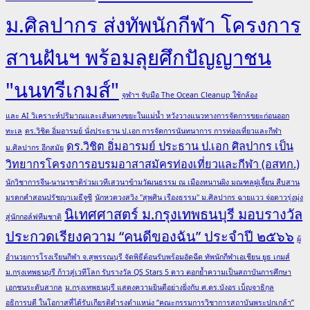
ม.ศิลปากร ส่งทัพนักกีฬา โครงการ
สานฝันฯ พร้อมลุยศึกปัญญาชน
"นนทรีเกมส์"
จุฬาฯ จับมือ The Ocean Cleanup ใช้กล้อง
และ AI วิเคราะห์ปริมาณและเส้นทางขยะในแม่น้ำ หวังวางแนวทางการจัดการขยะก่อนออก
ทะเล
ดร.วิชิต อิ่มอารมย์ นั่งประธาน ป.เอก การจัดการนันทนาการ การท่องเที่ยวและกีฬา
ดร.วิชิต อิ่มอารมย์ ประธาน ป.เอก ศิลปากร เป็น
ม.ศิลปากร อีกสมัย
วิทยากรโครงการอบรมอาสาสมัครท่องเที่ยวและกีฬา (อสทก.)
นักวิชาการจีน-นานาชาติร่วมเวทีเสวนาข้ามวัฒนธรรม ณ เมืองหนานผิง มณฑลฝูเจี้ยน สืบสาน
มรดกคำสอนปรัชญาเมธีจูซี
นักหวดวงสวิง "สุพศิน เรืองธรรม" ม.ศิลปากร ฉายแวว จ่อดาวรุ่งมุ่ง
นิเทศศาสตร์ ม.กรุงเทพธนบุรี มอบรางวัล
สู่นักกอล์ฟทีมชาติ
ประกวดเรียงความ “คนดีของฉัน” ประจำปี ๒๕๖๖
ผู้
อำนวยการโรงเรียนกีฬา จ.สุพรรณบุรี จัดพิธีต้อนรับพร้อมอัดฉีด ทัพนักกีฬาเอเชียน ยูธ เกมส์
ม.กรุงเทพธนบุรี ก้าวสู่เวทีโลก รับรางวัล QS Stars 5 ดาว ตอกย้ำความเป็นสถาบันการศึกษา
เอกชนระดับสากล
ม.กรุงเทพธนบุรี แสดงความยินดีอย่างยิ่งกับ ศ.ดร.บังอร เบ็ญจาธิกุล
อธิการบดี ในโอกาสที่ได้รับเกียรติดำรงตำแหน่ง “คณะกรรมการวิชาการสถาบันพระปกเกล้า”