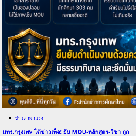
ข่าวล่ามาแรง
มทร.กรุงเทพ โต้ข่าวเท็จ! ยัน MOU-หลักสูตร-วีซ่า ถูก