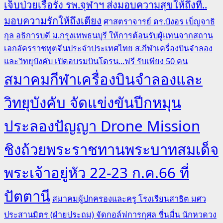
เจ็บป่วยเรื้อรัง รพ.จุฬาฯ ส่งมอบความสุขให้ถึงที่..
มอบความรักให้ถึงเตียง
ศาสตราจารย์ ดร.บังอร เบ็ญจาธิ
กุล อธิการบดี ม.กรุงเทพธนบุรี ให้การต้อนรับผู้แทนจากสถาน
เอกอัครราชทูตจีนประจำประเทศไทย
ส.กีฬาเครื่องบินจำลอง
และวิทยุบังคับ เปิดอบรมบินโดรน...ฟรี รับเพียง 50 คน
สมาคมกีฬาเครื่องบินจำลองและ
วิทยุบังคับ จัดแข่งขันปีกหมุน
ประลองปัญญา Drone Mission
ชิงถ้วยพระราชทานพระบาทสมเด็จ
พระเจ้าอยู่หัว 22-23 ก.ค.66 ที่
ปัตตานี
สมาคมผู้ปกครองและครู โรงเรียนสาธิต มศว
ประสานมิตร (ฝ่ายประถม) จัดกอล์ฟการกุศล ชื่นมื่น นักหวดวง