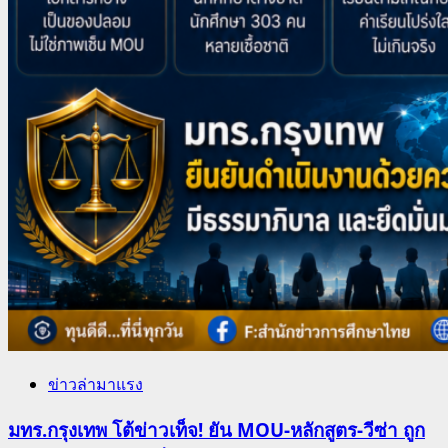
ข่าวล่ามาแรง
มทร.กรุงเทพ โต้ข่าวเท็จ! ยัน MOU-หลักสูตร-วีซ่า ถูก