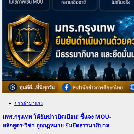
ข่าวล่ามาแรง
มทร.กรุงเทพ โต้ยับข่าวบิดเบือน! ชี้แจง MOU-
หลักสูตร-วีซ่า ถูกกฎหมาย ยันยึดธรรมาภิบาล