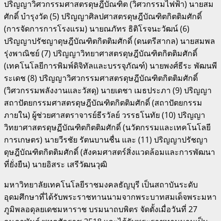
ปริญญาวิศวกรรมศาสตรดุษฎีบัณฑิต (วิศวกรรมไฟฟ้า) นายสม
ศักดิ์ บำรุงวัด (5) ปริญญาศิลปศาสตรดุษฎีบัณฑิตกิตติมศักดิ์
(การจัดการการโรงแรม) นายณภัทร ธิติโรจนะวัฒน์ (6)
ปริญญาปรัชญาดุษฎีบัณฑิตกิตติมศักดิ์ (ดนตรีสากล) นายสมพล
รุ่งพาณิชย์ (7) ปริญญาวิทยาศาสตรดุษฎีบัณฑิตกิตติมศักดิ์
(เทคโนโลยีการพิมพ์ดิจิทัลและบรรจุภัณฑ์) นายพงศ์ธีระ พัฒนพี
ระเดช (8) ปริญญาวิศวกรรมศาสตรดุษฎีบัณฑิตกิตติมศักดิ์
(วิศวกรรมพลังงานและวัสดุ) นายเดชา เมธประภา (9) ปริญญา
สถาปัตยกรรมศาสตรดุษฎีบัณฑิตกิตติมศักดิ์ (สถาปัตยกรรม
ภายใน) ผู้ช่วยศาสตราจารย์ธีรวัลย์ วรรธโนทัย (10) ปริญญา
วิทยาศาสตรดุษฏีบัณฑิตกิตติมศักดิ์ (นวัตกรรมและเทคโนโลยี
การเกษตร) นายวีรชัย รัตนบานชื่น และ (11) ปริญญาปรัชญา
ดุษฎีบัณฑิตกิตติมศักดิ์ (สังคมศาสตร์สิ่งแวดล้อมและการพัฒนา
ที่ยั่งยืน) นายอิสระ เสรีวัฒนวุฒิ
มหาวิทยาลัยเทคโนโลยีราชมงคลธัญบุรี เป็นสถาบันระดับ
อุดมศึกษาที่ได้รับพระราชทานนามจากพระบาทสมเด็จพระมหา
ภูมิพลอดุลยเดชมหาราช บรมนาถบพิตร จัดตั้งเมื่อวันที่ 27