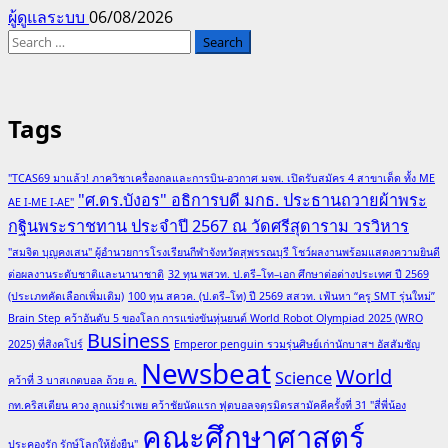
ผู้ดูแลระบบ
06/08/2026
Search
for:
Tags
"TCAS69 มาแล้ว! ภาควิชาเครื่องกลและการบิน-อวกาศ มจพ. เปิดรับสมัคร 4 สาขาเด็ด ทั้ง ME
"ศ.ดร.บังอร" อธิการบดี มกธ. ประธานถวายผ้าพระ
AE I-ME I-AE"
กฐินพระราชทาน ประจำปี 2567 ณ วัดศรีสุดาราม วรวิหาร
"สมจิต บุญคงเสน" ผู้อำนวยการโรงเรียนกีฬาจังหวัดสุพรรณบุรี โชว์ผลงานพร้อมแสดงความยินดี
ต่อผลงานระดับชาติและนานาชาติ
32 ทุน พสวท. ป.ตรี–โท–เอก ศึกษาต่อต่างประเทศ ปี 2569
(ประเภทคัดเลือกเพิ่มเติม)
100 ทุน สควค. (ป.ตรี–โท) ปี 2569 สสวท. เฟ้นหา “ครู SMT รุ่นใหม่”
Brain Step คว้าอันดับ 5 ของโลก การแข่งขันหุ่นยนต์ World Robot Olympiad 2025 (WRO
Business
2025) ที่สิงคโปร์
Emperor penguin รวมรุ่นศิษย์เก่านักบาสฯ อัสสัมชัญ
Newsbeat
World
Science
คว้าที่ 3 บาสเกตบอล ถ้วย ค.
กท.คริสเตียน ควง ลูกแม่รำเพย คว้าชัยนัดแรก ฟุตบอลจตุรมิตรสามัคคีครั้งที่ 31 "สี่พี่น้อง
คณะศึกษาศาสตร์
ประคองรัก รักษ์โลกให้ยั่งยืน"