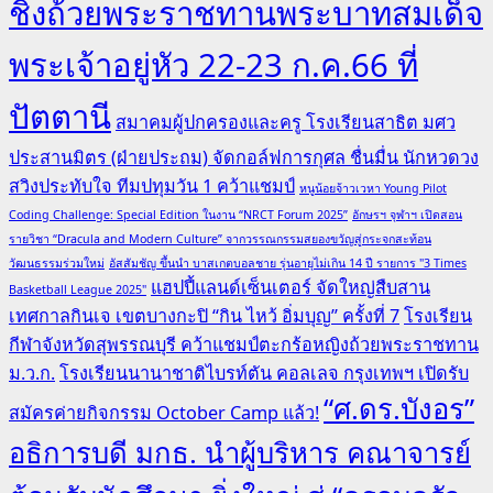
ชิงถ้วยพระราชทานพระบาทสมเด็จ
พระเจ้าอยู่หัว 22-23 ก.ค.66 ที่
ปัตตานี
สมาคมผู้ปกครองและครู โรงเรียนสาธิต มศว
ประสานมิตร (ฝ่ายประถม) จัดกอล์ฟการกุศล ชื่นมื่น นักหวดวง
สวิงประทับใจ ทีมปทุมวัน 1 คว้าแชมป์
หนูน้อยจ้าวเวหา Young Pilot
Coding Challenge: Special Edition ในงาน “NRCT Forum 2025”
อักษรฯ จุฬาฯ เปิดสอน
รายวิชา “Dracula and Modern Culture” จากวรรณกรรมสยองขวัญสู่กระจกสะท้อน
วัฒนธรรมร่วมใหม่
อัสสัมชัญ ขึ้นนำ บาสเกตบอลชาย รุ่นอายุไม่เกิน 14 ปี รายการ "3 Times
แฮปปี้แลนด์เซ็นเตอร์ จัดใหญ่สืบสาน
Basketball League 2025"
เทศกาลกินเจ เขตบางกะปิ “กิน ไหว้ อิ่มบุญ” ครั้งที่ 7
โรงเรียน
กีฬาจังหวัดสุพรรณบุรี คว้าแชมป์ตะกร้อหญิงถ้วยพระราชทาน
ม.ว.ก.
โรงเรียนนานาชาติไบรท์ตัน คอลเลจ กรุงเทพฯ เปิดรับ
“ศ.ดร.บังอร”
สมัครค่ายกิจกรรม October Camp แล้ว!
อธิการบดี มกธ. นำผู้บริหาร คณาจารย์