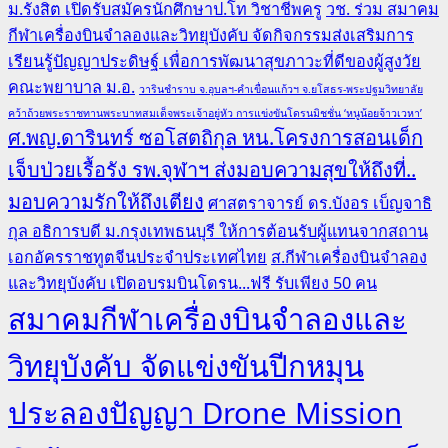
ม.รังสิต เปิดรับสมัครนักศึกษาป.โท วิชาชีพครู
วช. ร่วม สมาคม
กีฬาเครื่องบินจำลองและวิทยุบังคับ จัดกิจกรรมส่งเสริมการ
เรียนรู้ปัญญาประดิษฐ์ เพื่อการพัฒนาสุขภาวะที่ดีของผู้สูงวัย
คณะพยาบาล ม.อ.
วารินชำราบ จ.อุบลฯ-คำเขื่อนแก้วฯ จ.ยโสธร-พระปฐมวิทยาลัย
คว้าถ้วยพระราชทานพระบาทสมเด็จพระเจ้าอยู่หัว การแข่งขันโดรนมิชชั่น ‘หนูน้อยจ้าวเวหา’
ศ.พญ.ดารินทร์ ซอโสตถิกุล หน.โครงการสอนเด็ก
เจ็บป่วยเรื้อรัง รพ.จุฬาฯ ส่งมอบความสุขให้ถึงที่..
มอบความรักให้ถึงเตียง
ศาสตราจารย์ ดร.บังอร เบ็ญจาธิ
กุล อธิการบดี ม.กรุงเทพธนบุรี ให้การต้อนรับผู้แทนจากสถาน
เอกอัครราชทูตจีนประจำประเทศไทย
ส.กีฬาเครื่องบินจำลอง
และวิทยุบังคับ เปิดอบรมบินโดรน...ฟรี รับเพียง 50 คน
สมาคมกีฬาเครื่องบินจำลองและ
วิทยุบังคับ จัดแข่งขันปีกหมุน
ประลองปัญญา Drone Mission