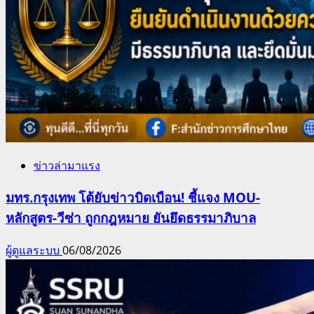
ข่าวล่ามาแรง
มทร.กรุงเทพ โต้ยับข่าวบิดเบือน! ชี้แจง MOU-
หลักสูตร-วีซ่า ถูกกฎหมาย ยันยึดธรรมาภิบาล
ผู้ดูแลระบบ
06/08/2026