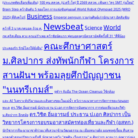
(ประเภทคัดเลือกเพิ่มเติม)
100 ทุน สควค. (ป.ตรี–โท) ปี 2569 สสวท. เฟ้นหา “ครู SMT รุ่นใหม่”
Brain Step คว้าอันดับ 5 ของโลก การแข่งขันหุ่นยนต์ World Robot Olympiad 2025 (WRO
Business
2025) ที่สิงคโปร์
Emperor penguin รวมรุ่นศิษย์เก่านักบาสฯ อัสสัมชัญ
Newsbeat
World
Science
คว้าที่ 3 บาสเกตบอล ถ้วย ค.
กท.คริสเตียน ควง ลูกแม่รำเพย คว้าชัยนัดแรก ฟุตบอลจตุรมิตรสามัคคีครั้งที่ 31 "สี่พี่น้อง
คณะศึกษาศาสตร์
ประคองรัก รักษ์โลกให้ยั่งยืน"
ม.ศิลปากร ส่งทัพนักกีฬา โครงการ
สานฝันฯ พร้อมลุยศึกปัญญาชน
"นนทรีเกมส์"
จุฬาฯ จับมือ The Ocean Cleanup ใช้กล้อง
และ AI วิเคราะห์ปริมาณและเส้นทางขยะในแม่น้ำ หวังวางแนวทางการจัดการขยะก่อนออก
ทะเล
ดร.วิชิต อิ่มอารมย์ นั่งประธาน ป.เอก การจัดการนันทนาการ การท่องเที่ยวและกีฬา
ดร.วิชิต อิ่มอารมย์ ประธาน ป.เอก ศิลปากร เป็น
ม.ศิลปากร อีกสมัย
วิทยากรโครงการอบรมอาสาสมัครท่องเที่ยวและกีฬา (อสทก.)
นักวิชาการจีน-นานาชาติร่วมเวทีเสวนาข้ามวัฒนธรรม ณ เมืองหนานผิง มณฑลฝูเจี้ยน สืบสาน
มรดกคำสอนปรัชญาเมธีจูซี
นักหวดวงสวิง "สุพศิน เรืองธรรม" ม.ศิลปากร ฉายแวว จ่อดาวรุ่งมุ่ง