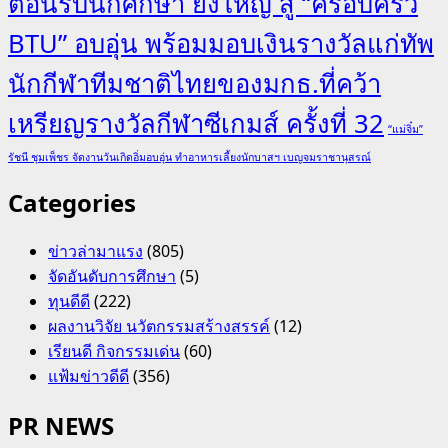
ต้อนรับนักศึกษา ยิ่งใหญ่ สู่ “ครอบครัว
BTU” อบอุ่น พร้อมมอบเงินรางวัลแก่ทัพ
นักกีฬาทีมชาติไทยของมกธ.ที่คว้า
เหรียญรางวัลกีฬาซีเกมส์ ครั้งที่ 32
“แม่จิ๋ม”
รัชนี ชุมเพ็ชร จัดงานวันเกิดอิ่มอบอุ่น ทำอาหารเลี้ยงนักบาสฯ เบญจมราชานุสรณ์
Categories
ข่าวล่ามาแรง
(805)
จัดอันดับการศึกษา
(5)
ทุนดีดี
(222)
ผลงานวิจัย นวัตกรรมสร้างสรรค์
(12)
เรียนดี กิจกรรมเด่น
(60)
แฟ้มข่าวดีดี
(356)
PR NEWS