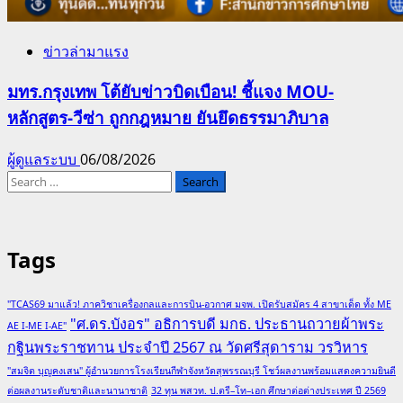
ข่าวล่ามาแรง
มทร.กรุงเทพ โต้ยับข่าวบิดเบือน! ชี้แจง MOU-
หลักสูตร-วีซ่า ถูกกฎหมาย ยันยึดธรรมาภิบาล
ผู้ดูแลระบบ
06/08/2026
Search
for:
Tags
"TCAS69 มาแล้ว! ภาควิชาเครื่องกลและการบิน-อวกาศ มจพ. เปิดรับสมัคร 4 สาขาเด็ด ทั้ง ME
"ศ.ดร.บังอร" อธิการบดี มกธ. ประธานถวายผ้าพระ
AE I-ME I-AE"
กฐินพระราชทาน ประจำปี 2567 ณ วัดศรีสุดาราม วรวิหาร
"สมจิต บุญคงเสน" ผู้อำนวยการโรงเรียนกีฬาจังหวัดสุพรรณบุรี โชว์ผลงานพร้อมแสดงความยินดี
ต่อผลงานระดับชาติและนานาชาติ
32 ทุน พสวท. ป.ตรี–โท–เอก ศึกษาต่อต่างประเทศ ปี 2569