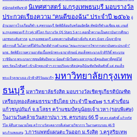
นิเทศศาสตร์ ม.กรุงเทพธนบุรี มอบรางวัล
สู่นักกอล์ฟทีมชาติ
ประกวดเรียงความ “คนดีของฉัน” ประจำปี ๒๕๖๖
ผู้
อำนวยการโรงเรียนกีฬา จ.สุพรรณบุรี จัดพิธีต้อนรับพร้อมอัดฉีด ทัพนักกีฬาเอเชียน ยูธ เกมส์
ม.กรุงเทพธนบุรี ก้าวสู่เวทีโลก รับรางวัล QS Stars 5 ดาว ตอกย้ำความเป็นสถาบันการศึกษา
เอกชนระดับสากล
ม.กรุงเทพธนบุรี แสดงความยินดีอย่างยิ่งกับ ศ.ดร.บังอร เบ็ญจาธิกุล
อธิการบดี ในโอกาสที่ได้รับเกียรติดำรงตำแหน่ง “คณะกรรมการวิชาการสถาบันพระปกเกล้า”
มกธ. จัดพิธีถวายความอาลัยเบื้องหน้าพระฉายาลักษณ์ สมเด็จพระนางเจ้าสิริกิติ์ พระบรม
ราชินีนาถ พระบรมราชชนนีพันปีหลวง น้อมสำนึกในพระมหากรุณาธิคุณอันหาที่สุดมิได้
มทร.รัตนโกสินทร์ เข้าเฝ้าทูลเกล้าฯ ถวายปริญญาศิลปดุษฎีบัณฑิตกิตติมศักดิ์ แด่ สมเด็จ
มหาวิทยาลัยกรุงเทพ
พระเจ้าลูกยาเธอ เจ้าฟ้าสิริวัณณวรีฯ
ธนบุรี
มหาวิทยาลัยรังสิต มอบรางวัลเชิดชูเกียรติบัณฑิต
เหรียญทองสังคมธรรมาธิปไตย ประจำปี ๒๕๖๗
ร.ร.คำเขื่อน
แก้วชนูปถัมภ์ จ.ยโสธร คว้าแชมป์หนูน้อยเจ้าเวหา (รอบพิเศษ)
ในงานวันคล้ายวันสถาปนา วช. ครบรอบ 66 ปี
รศ.ดร.ต่อศักดิ์ แก้วจรัส
วิไล ผู้สืบสานมวยไทย คว้ารางวัลบุคลากรดีเด่นสายวิชาการ ในงานครบรอบ 46 ปี
ว.การแพทย์แผนตะวันออก ม.รังสิต
ว.ครูสุริยเทพ
มก.กำแพงแสน