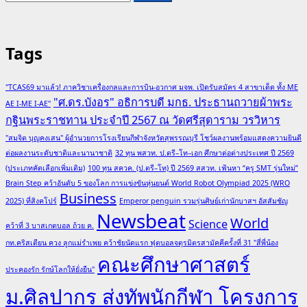
for:
Tags
"TCAS69 มาแล้ว! ภาควิชาเครื่องกลและการบิน-อวกาศ มจพ. เปิดรับสมัคร 4 สาขาเด็ด ทั้ง ME
"ศ.ดร.บังอร" อธิการบดี มกธ. ประธานถวายผ้าพระ
AE I-ME I-AE"
กฐินพระราชทาน ประจำปี 2567 ณ วัดศรีสุดาราม วรวิหาร
"สมจิต บุญคงเสน" ผู้อำนวยการโรงเรียนกีฬาจังหวัดสุพรรณบุรี โชว์ผลงานพร้อมแสดงความยินดี
ต่อผลงานระดับชาติและนานาชาติ
32 ทุน พสวท. ป.ตรี–โท–เอก ศึกษาต่อต่างประเทศ ปี 2569
(ประเภทคัดเลือกเพิ่มเติม)
100 ทุน สควค. (ป.ตรี–โท) ปี 2569 สสวท. เฟ้นหา “ครู SMT รุ่นใหม่”
Brain Step คว้าอันดับ 5 ของโลก การแข่งขันหุ่นยนต์ World Robot Olympiad 2025 (WRO
Business
2025) ที่สิงคโปร์
Emperor penguin รวมรุ่นศิษย์เก่านักบาสฯ อัสสัมชัญ
Newsbeat
World
Science
คว้าที่ 3 บาสเกตบอล ถ้วย ค.
กท.คริสเตียน ควง ลูกแม่รำเพย คว้าชัยนัดแรก ฟุตบอลจตุรมิตรสามัคคีครั้งที่ 31 "สี่พี่น้อง
คณะศึกษาศาสตร์
ประคองรัก รักษ์โลกให้ยั่งยืน"
ม.ศิลปากร ส่งทัพนักกีฬา โครงการ