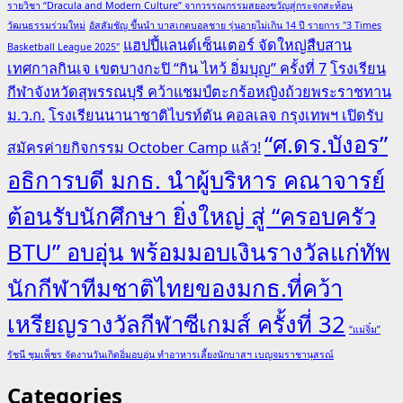
รายวิชา “Dracula and Modern Culture” จากวรรณกรรมสยองขวัญสู่กระจกสะท้อน
วัฒนธรรมร่วมใหม่
อัสสัมชัญ ขึ้นนำ บาสเกตบอลชาย รุ่นอายุไม่เกิน 14 ปี รายการ "3 Times
แฮปปี้แลนด์เซ็นเตอร์ จัดใหญ่สืบสาน
Basketball League 2025"
เทศกาลกินเจ เขตบางกะปิ “กิน ไหว้ อิ่มบุญ” ครั้งที่ 7
โรงเรียน
กีฬาจังหวัดสุพรรณบุรี คว้าแชมป์ตะกร้อหญิงถ้วยพระราชทาน
ม.ว.ก.
โรงเรียนนานาชาติไบรท์ตัน คอลเลจ กรุงเทพฯ เปิดรับ
“ศ.ดร.บังอร”
สมัครค่ายกิจกรรม October Camp แล้ว!
อธิการบดี มกธ. นำผู้บริหาร คณาจารย์
ต้อนรับนักศึกษา ยิ่งใหญ่ สู่ “ครอบครัว
BTU” อบอุ่น พร้อมมอบเงินรางวัลแก่ทัพ
นักกีฬาทีมชาติไทยของมกธ.ที่คว้า
เหรียญรางวัลกีฬาซีเกมส์ ครั้งที่ 32
“แม่จิ๋ม”
รัชนี ชุมเพ็ชร จัดงานวันเกิดอิ่มอบอุ่น ทำอาหารเลี้ยงนักบาสฯ เบญจมราชานุสรณ์
Categories