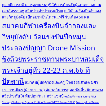
กุล อธิการบดี ม.กรุงเทพธนบุรี ให้การต้อนรับผู้แทนจากสถาน
เอกอัครราชทูตจีนประจำประเทศไทย
ส.กีฬาเครื่องบินจำลอง
และวิทยุบังคับ เปิดอบรมบินโดรน...ฟรี รับเพียง 50 คน
สมาคมกีฬาเครื่องบินจำลองและ
วิทยุบังคับ จัดแข่งขันปีกหมุน
ประลองปัญญา Drone Mission
ชิงถ้วยพระราชทานพระบาทสมเด็จ
พระเจ้าอยู่หัว 22-23 ก.ค.66 ที่
ปัตตานี
สมาคมผู้ปกครองและครู โรงเรียนสาธิต มศว
ประสานมิตร (ฝ่ายประถม) จัดกอล์ฟการกุศล ชื่นมื่น นักหวดวง
สวิงประทับใจ ทีมปทุมวัน 1 คว้าแชมป์
หนูน้อยจ้าวเวหา Young Pilot
Coding Challenge: Special Edition ในงาน “NRCT Forum 2025”
อักษรฯ จุฬาฯ เปิดสอน