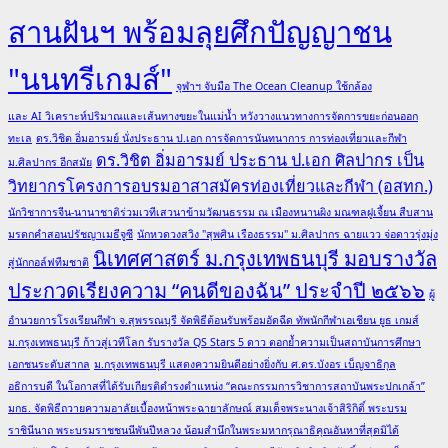
สานฝันฯ พร้อมลุยศึกปัญญาชน
"นนทรีเกมส์"
จุฬาฯ จับมือ The Ocean Cleanup ใช้กล้อง
และ AI วิเคราะห์ปริมาณและเส้นทางขยะในแม่น้ำ หวังวางแนวทางการจัดการขยะก่อนออก
ทะเล
ดร.วิชิต อิ่มอารมย์ นั่งประธาน ป.เอก การจัดการนันทนาการ การท่องเที่ยวและกีฬา
ดร.วิชิต อิ่มอารมย์ ประธาน ป.เอก ศิลปากร เป็น
ม.ศิลปากร อีกสมัย
วิทยากรโครงการอบรมอาสาสมัครท่องเที่ยวและกีฬา (อสทก.)
นักวิชาการจีน-นานาชาติร่วมเวทีเสวนาข้ามวัฒนธรรม ณ เมืองหนานผิง มณฑลฝูเจี้ยน สืบสาน
มรดกคำสอนปรัชญาเมธีจูซี
นักหวดวงสวิง "สุพศิน เรืองธรรม" ม.ศิลปากร ฉายแวว จ่อดาวรุ่งมุ่ง
นิเทศศาสตร์ ม.กรุงเทพธนบุรี มอบรางวัล
สู่นักกอล์ฟทีมชาติ
ประกวดเรียงความ “คนดีของฉัน” ประจำปี ๒๕๖๖
ผู้
อำนวยการโรงเรียนกีฬา จ.สุพรรณบุรี จัดพิธีต้อนรับพร้อมอัดฉีด ทัพนักกีฬาเอเชียน ยูธ เกมส์
ม.กรุงเทพธนบุรี ก้าวสู่เวทีโลก รับรางวัล QS Stars 5 ดาว ตอกย้ำความเป็นสถาบันการศึกษา
เอกชนระดับสากล
ม.กรุงเทพธนบุรี แสดงความยินดีอย่างยิ่งกับ ศ.ดร.บังอร เบ็ญจาธิกุล
อธิการบดี ในโอกาสที่ได้รับเกียรติดำรงตำแหน่ง “คณะกรรมการวิชาการสถาบันพระปกเกล้า”
มกธ. จัดพิธีถวายความอาลัยเบื้องหน้าพระฉายาลักษณ์ สมเด็จพระนางเจ้าสิริกิติ์ พระบรม
ราชินีนาถ พระบรมราชชนนีพันปีหลวง น้อมสำนึกในพระมหากรุณาธิคุณอันหาที่สุดมิได้