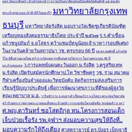
มทร.รัตนโกสินทร์ เข้าเฝ้าทูลเกล้าฯ ถวายปริญญาศิลปดุษฎีบัณฑิตกิตติมศักดิ์ แด่ สมเด็จ
มหาวิทยาลัยกรุงเทพ
พระเจ้าลูกยาเธอ เจ้าฟ้าสิริวัณณวรีฯ
ธนบุรี
มหาวิทยาลัยรังสิต มอบรางวัลเชิดชูเกียรติบัณฑิต
เหรียญทองสังคมธรรมาธิปไตย ประจำปี ๒๕๖๗
ร.ร.คำเขื่อน
แก้วชนูปถัมภ์ จ.ยโสธร คว้าแชมป์หนูน้อยเจ้าเวหา (รอบพิเศษ)
ในงานวันคล้ายวันสถาปนา วช. ครบรอบ 66 ปี
รศ.ดร.ต่อศักดิ์ แก้วจรัส
วิไล ผู้สืบสานมวยไทย คว้ารางวัลบุคลากรดีเด่นสายวิชาการ ในงานครบรอบ 46 ปี
ว.การแพทย์แผนตะวันออก ม.รังสิต
ว.ครูสุริยเทพ
มก.กำแพงแสน
ม.รังสิต เปิดรับสมัครนักศึกษาป.โท วิชาชีพครู
วช. ร่วม สมาคม
กีฬาเครื่องบินจำลองและวิทยุบังคับ จัดกิจกรรมส่งเสริมการ
เรียนรู้ปัญญาประดิษฐ์ เพื่อการพัฒนาสุขภาวะที่ดีของผู้สูงวัย
คณะพยาบาล ม.อ.
วารินชำราบ จ.อุบลฯ-คำเขื่อนแก้วฯ จ.ยโสธร-พระปฐมวิทยาลัย
คว้าถ้วยพระราชทานพระบาทสมเด็จพระเจ้าอยู่หัว การแข่งขันโดรนมิชชั่น ‘หนูน้อยจ้าวเวหา’
ศ.พญ.ดารินทร์ ซอโสตถิกุล หน.โครงการสอนเด็ก
เจ็บป่วยเรื้อรัง รพ.จุฬาฯ ส่งมอบความสุขให้ถึงที่..
มอบความรักให้ถึงเตียง
ศาสตราจารย์ ดร.บังอร เบ็ญจาธิ