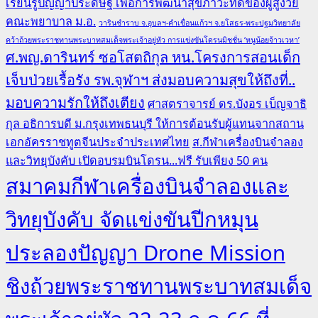
เรียนรู้ปัญญาประดิษฐ์ เพื่อการพัฒนาสุขภาวะที่ดีของผู้สูงวัย
คณะพยาบาล ม.อ.
วารินชำราบ จ.อุบลฯ-คำเขื่อนแก้วฯ จ.ยโสธร-พระปฐมวิทยาลัย
คว้าถ้วยพระราชทานพระบาทสมเด็จพระเจ้าอยู่หัว การแข่งขันโดรนมิชชั่น ‘หนูน้อยจ้าวเวหา’
ศ.พญ.ดารินทร์ ซอโสตถิกุล หน.โครงการสอนเด็ก
เจ็บป่วยเรื้อรัง รพ.จุฬาฯ ส่งมอบความสุขให้ถึงที่..
มอบความรักให้ถึงเตียง
ศาสตราจารย์ ดร.บังอร เบ็ญจาธิ
กุล อธิการบดี ม.กรุงเทพธนบุรี ให้การต้อนรับผู้แทนจากสถาน
เอกอัครราชทูตจีนประจำประเทศไทย
ส.กีฬาเครื่องบินจำลอง
และวิทยุบังคับ เปิดอบรมบินโดรน...ฟรี รับเพียง 50 คน
สมาคมกีฬาเครื่องบินจำลองและ
วิทยุบังคับ จัดแข่งขันปีกหมุน
ประลองปัญญา Drone Mission
ชิงถ้วยพระราชทานพระบาทสมเด็จ