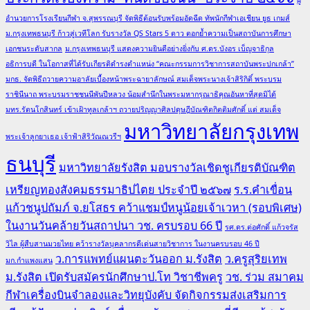
ผู้
อำนวยการโรงเรียนกีฬา จ.สุพรรณบุรี จัดพิธีต้อนรับพร้อมอัดฉีด ทัพนักกีฬาเอเชียน ยูธ เกมส์
ม.กรุงเทพธนบุรี ก้าวสู่เวทีโลก รับรางวัล QS Stars 5 ดาว ตอกย้ำความเป็นสถาบันการศึกษา
เอกชนระดับสากล
ม.กรุงเทพธนบุรี แสดงความยินดีอย่างยิ่งกับ ศ.ดร.บังอร เบ็ญจาธิกุล
อธิการบดี ในโอกาสที่ได้รับเกียรติดำรงตำแหน่ง “คณะกรรมการวิชาการสถาบันพระปกเกล้า”
มกธ. จัดพิธีถวายความอาลัยเบื้องหน้าพระฉายาลักษณ์ สมเด็จพระนางเจ้าสิริกิติ์ พระบรม
ราชินีนาถ พระบรมราชชนนีพันปีหลวง น้อมสำนึกในพระมหากรุณาธิคุณอันหาที่สุดมิได้
มทร.รัตนโกสินทร์ เข้าเฝ้าทูลเกล้าฯ ถวายปริญญาศิลปดุษฎีบัณฑิตกิตติมศักดิ์ แด่ สมเด็จ
มหาวิทยาลัยกรุงเทพ
พระเจ้าลูกยาเธอ เจ้าฟ้าสิริวัณณวรีฯ
ธนบุรี
มหาวิทยาลัยรังสิต มอบรางวัลเชิดชูเกียรติบัณฑิต
เหรียญทองสังคมธรรมาธิปไตย ประจำปี ๒๕๖๗
ร.ร.คำเขื่อน
แก้วชนูปถัมภ์ จ.ยโสธร คว้าแชมป์หนูน้อยเจ้าเวหา (รอบพิเศษ)
ในงานวันคล้ายวันสถาปนา วช. ครบรอบ 66 ปี
รศ.ดร.ต่อศักดิ์ แก้วจรัส
วิไล ผู้สืบสานมวยไทย คว้ารางวัลบุคลากรดีเด่นสายวิชาการ ในงานครบรอบ 46 ปี
ว.การแพทย์แผนตะวันออก ม.รังสิต
ว.ครูสุริยเทพ
มก.กำแพงแสน
ม.รังสิต เปิดรับสมัครนักศึกษาป.โท วิชาชีพครู
วช. ร่วม สมาคม
กีฬาเครื่องบินจำลองและวิทยุบังคับ จัดกิจกรรมส่งเสริมการ