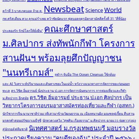
Newsbeat
World
Science
คว้าที่ 3 บาสเกตบอล ถ้วย ค.
กท.คริสเตียน ควง ลูกแม่รำเพย คว้าชัยนัดแรก ฟุตบอลจตุรมิตรสามัคคีครั้งที่ 31 "สี่พี่น้อง
คณะศึกษาศาสตร์
ประคองรัก รักษ์โลกให้ยั่งยืน"
ม.ศิลปากร ส่งทัพนักกีฬา โครงการ
สานฝันฯ พร้อมลุยศึกปัญญาชน
"นนทรีเกมส์"
จุฬาฯ จับมือ The Ocean Cleanup ใช้กล้อง
และ AI วิเคราะห์ปริมาณและเส้นทางขยะในแม่น้ำ หวังวางแนวทางการจัดการขยะก่อนออก
ทะเล
ดร.วิชิต อิ่มอารมย์ นั่งประธาน ป.เอก การจัดการนันทนาการ การท่องเที่ยวและกีฬา
ดร.วิชิต อิ่มอารมย์ ประธาน ป.เอก ศิลปากร เป็น
ม.ศิลปากร อีกสมัย
วิทยากรโครงการอบรมอาสาสมัครท่องเที่ยวและกีฬา (อสทก.)
นักวิชาการจีน-นานาชาติร่วมเวทีเสวนาข้ามวัฒนธรรม ณ เมืองหนานผิง มณฑลฝูเจี้ยน สืบสาน
มรดกคำสอนปรัชญาเมธีจูซี
นักหวดวงสวิง "สุพศิน เรืองธรรม" ม.ศิลปากร ฉายแวว จ่อดาวรุ่งมุ่ง
นิเทศศาสตร์ ม.กรุงเทพธนบุรี มอบรางวัล
สู่นักกอล์ฟทีมชาติ
ประกวดเรียงความ “คนดีของฉัน” ประจำปี ๒๕๖๖