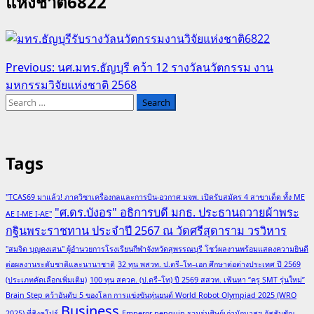
แห่งชาติ6822
Post
Previous:
นศ.มทร.ธัญบุรี คว้า 12 รางวัลนวัตกรรม งาน
มหกรรมวิจัยแห่งชาติ 2568
navigation
Search
for:
Tags
"TCAS69 มาแล้ว! ภาควิชาเครื่องกลและการบิน-อวกาศ มจพ. เปิดรับสมัคร 4 สาขาเด็ด ทั้ง ME
"ศ.ดร.บังอร" อธิการบดี มกธ. ประธานถวายผ้าพระ
AE I-ME I-AE"
กฐินพระราชทาน ประจำปี 2567 ณ วัดศรีสุดาราม วรวิหาร
"สมจิต บุญคงเสน" ผู้อำนวยการโรงเรียนกีฬาจังหวัดสุพรรณบุรี โชว์ผลงานพร้อมแสดงความยินดี
ต่อผลงานระดับชาติและนานาชาติ
32 ทุน พสวท. ป.ตรี–โท–เอก ศึกษาต่อต่างประเทศ ปี 2569
(ประเภทคัดเลือกเพิ่มเติม)
100 ทุน สควค. (ป.ตรี–โท) ปี 2569 สสวท. เฟ้นหา “ครู SMT รุ่นใหม่”
Brain Step คว้าอันดับ 5 ของโลก การแข่งขันหุ่นยนต์ World Robot Olympiad 2025 (WRO
Business
2025) ที่สิงคโปร์
Emperor penguin รวมรุ่นศิษย์เก่านักบาสฯ อัสสัมชัญ