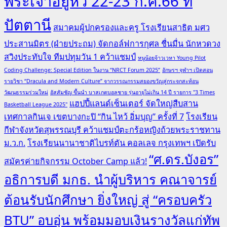
พระเจ้าอยู่หัว 22-23 ก.ค.66 ที่
ปัตตานี
สมาคมผู้ปกครองและครู โรงเรียนสาธิต มศว
ประสานมิตร (ฝ่ายประถม) จัดกอล์ฟการกุศล ชื่นมื่น นักหวดวง
สวิงประทับใจ ทีมปทุมวัน 1 คว้าแชมป์
หนูน้อยจ้าวเวหา Young Pilot
Coding Challenge: Special Edition ในงาน “NRCT Forum 2025”
อักษรฯ จุฬาฯ เปิดสอน
รายวิชา “Dracula and Modern Culture” จากวรรณกรรมสยองขวัญสู่กระจกสะท้อน
วัฒนธรรมร่วมใหม่
อัสสัมชัญ ขึ้นนำ บาสเกตบอลชาย รุ่นอายุไม่เกิน 14 ปี รายการ "3 Times
แฮปปี้แลนด์เซ็นเตอร์ จัดใหญ่สืบสาน
Basketball League 2025"
เทศกาลกินเจ เขตบางกะปิ “กิน ไหว้ อิ่มบุญ” ครั้งที่ 7
โรงเรียน
กีฬาจังหวัดสุพรรณบุรี คว้าแชมป์ตะกร้อหญิงถ้วยพระราชทาน
ม.ว.ก.
โรงเรียนนานาชาติไบรท์ตัน คอลเลจ กรุงเทพฯ เปิดรับ
“ศ.ดร.บังอร”
สมัครค่ายกิจกรรม October Camp แล้ว!
อธิการบดี มกธ. นำผู้บริหาร คณาจารย์
ต้อนรับนักศึกษา ยิ่งใหญ่ สู่ “ครอบครัว
BTU” อบอุ่น พร้อมมอบเงินรางวัลแก่ทัพ