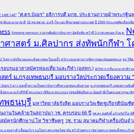
"ศ.ดร.บังอร" อธิการบดี มกธ. ประธานถวายผ้าพระกฐิน
E I-ME I-AE"
ับชาติและนานาชาติ
32 ทุน พสวท. ป.ตรี–โท–เอก ศึกษาต่อต่างประเทศ ปี 2569 (ประเภทคัดเลือกเพิ่ม
N
ness
Emperor penguin รวมรุ่นศิษย์เก่านักบาสฯ อัสสัมชัญ คว้าที่ 3 บาสเกตบอล ถ้วย ค.
ศาสตร์ ม.ศิลปากร ส่งทัพนักกีฬา 
 AI วิเคราะห์ปริมาณและเส้นทางขยะในแม่น้ำ หวังวางแนวทางการจัดการขยะก่อนออกทะเล
ดร.วิชิ
การอบรมอาสาสมัครท่องเที่ยวและกีฬา (อสทก.)
นักวิชาการจีน-นานาชาติร่ว
าสตร์ ม.กรุงเทพธนบุรี มอบรางวัลประกวดเรียงความ
ล QS Stars 5 ดาว ตอกย้ำความเป็นสถาบันการศึกษาเอกชนระดับสากล
ม.กรุงเทพธนบุรี แสดงความยินดีอ
ด็จพระนางเจ้าสิริกิติ์ พระบรมราชินีนาถ พระบรมราชชนนีพันปีหลวง น้อมสำนึกในพระมหากรุณาธิคุณ
ทพธนบุรี
มหาวิทยาลัยรังสิต มอบรางวัลเชิดชูเกียรติบั
 ในงานวันคล้ายวันสถาปนา วช. ครบรอบ 66 ปี
รศ.ดร.ต่อศักดิ์ แก้วจรัสวิไ
รับสมัครนักศึกษาป.โท วิชาชีพครู
วช. ร่วม สมาคมกีฬาเครื่องบินจำล
บ จ.อุบลฯ-คำเขื่อนแก้วฯ จ.ยโสธร-พระปฐมวิทยาลัย คว้าถ้วยพระราชทานพระบาทสมเด็จพระเจ้าอยู่หั