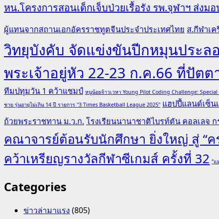
หน.โครงการสอนเด็กเจ็บป่วยเรื้อรัง รพ.จุฬาฯ ส่งมอบ
ผู้แทนจากสถานเอกอัครราชทูตจีนประจำประเทศไทย
ส.กีฬาเคร
วิทยุบังคับ จัดแข่งขันปีกหมุนป
พระเจ้าอยู่หัว 22-23 ก.ค.66 ที่ปัตต
ทีมปทุมวัน 1 คว้าแชมป์
หนูน้อยจ้าวเวหา Young Pilot Coding Challenge: Specia
แฮปปี้แลนด์เซ็นเ
ชาย รุ่นอายุไม่เกิน 14 ปี รายการ "3 Times Basketball League 2025"
ถ้วยพระราชทาน ม.ว.ก.
โรงเรียนนานาชาติไบรท์ตัน คอลเลจ กร
คณาจารย์ต้อนรับนักศึกษา ยิ่งใหญ่ สู่ 
คว้าเหรียญรางวัลกีฬาซีเกมส์ ครั้งที่ 32
“แม
Categories
ข่าวล่ามาแรง
(805)