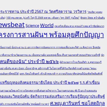
พระราชทาน ประจำปี 2567 ณ วัดศรีสุดาราม วรวิหาร
"สมจิต บุญคง
เติม)
100 ทุน สควค. (ป.ตรี–โท) ปี 2569 สสวท. เฟ้นหา “ครู SMT รุ่นใหม่”
Brain Step คว้าอันดับ
ewsbeat
World
Science
กท.คริสเตียน ควง ลูกแม่รำเพย คว้าชัยนัดแรก
โครงการสานฝันฯ พร้อมลุยศึกปัญญา
ต อิ่มอารมย์ นั่งประธาน ป.เอก การจัดการนันทนาการ การท่องเที่ยวและกีฬา ม.ศิลปากร อีกสมัย
มเวทีเสวนาข้ามวัฒนธรรม ณ เมืองหนานผิง มณฑลฝูเจี้ยน สืบสานมรดกคำสอนปรัชญาเมธีจูซี
นัก
 “คนดีของฉัน” ประจำปี ๒๕๖๖
ผู้อำนวยการโรงเรียนกีฬา จ.สุพรรณบุรี
ย่างยิ่งกับ ศ.ดร.บังอร เบ็ญจาธิกุล อธิการบดี ในโอกาสที่ได้รับเกียรติดำรงตำแหน่ง “คณะ
อันหาที่สุดมิได้
มทร.รัตนโกสินทร์ เข้าเฝ้าทูลเกล้าฯ ถวายปริญญาศิลปดุษฎีบัณฑิตกิตติมศักดิ์
ณฑิตเหรียญทองสังคมธรรมาธิปไตย ประจำปี ๒๕๖๗
ร.ร.คำเขื่อน
ล ผู้สืบสานมวยไทย คว้ารางวัลบุคลากรดีเด่นสายวิชาการ ในงานครบรอบ 46 ปี มก.กำแพงแสน
องและวิทยุบังคับ จัดกิจกรรมส่งเสริมการเรียนรู้ปัญญาประดิษฐ์
ศ.พญ.ดารินทร์ ซอโสตถิกุล
ว การแข่งขันโดรนมิชชั่น ‘หนูน้อยจ้าวเวหา’