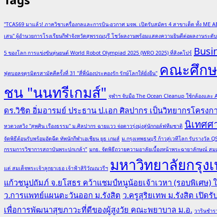
"TCAS69 มาแล้ว! ภาควิชาเครื่องกลและการบิน-อวกาศ มจพ. เปิดรับสมัคร 4 สาขาเด็ด ทั้ง ME A
เสน" ผู้อำนวยการโรงเรียนกีฬาจังหวัดสุพรรณบุรี โชว์ผลงานพร้อมแสดงความยินดีต่อผลงานระด
Busi
5 ของโลก การแข่งขันหุ่นยนต์ World Robot Olympiad 2025 (WRO 2025) ที่สิงคโปร์
คณะศึกษา
ฟุตบอลจตุรมิตรสามัคคีครั้งที่ 31 "สี่พี่น้องประคองรัก รักษ์โลกให้ยั่งยืน"
ชน "นนทรีเกมส์"
จุฬาฯ จับมือ The Ocean Cleanup ใช้กล้องและ
ดร.วิชิต อิ่มอารมย์ ประธาน ป.เอก ศิลปากร เป็นวิทยากรโครง
นิเทศศ
หวดวงสวิง "สุพศิน เรืองธรรม" ม.ศิลปากร ฉายแวว จ่อดาวรุ่งมุ่งสู่นักกอล์ฟทีมชาติ
จัดพิธีต้อนรับพร้อมอัดฉีด ทัพนักกีฬาเอเชียน ยูธ เกมส์
ม.กรุงเทพธนบุรี ก้าวสู่เวทีโลก รับรางวั
กรรมการวิชาการสถาบันพระปกเกล้า”
มกธ. จัดพิธีถวายความอาลัยเบื้องหน้าพระฉายาลักษณ์ สมเ
มหาวิทยาลัยกรุงเ
แด่ สมเด็จพระเจ้าลูกยาเธอ เจ้าฟ้าสิริวัณณวรีฯ
แก้วชนูปถัมภ์ จ.ยโสธร คว้าแชมป์หนูน้อยเจ้าเวหา (รอบพิเศษ)
ว.การแพทย์แผนตะวันออก ม.รังสิต
ว.ครูสุริยเทพ ม.รังสิต เปิด
เพื่อการพัฒนาสุขภาวะที่ดีของผู้สูงวัย คณะพยาบาล ม.อ.
วารินชำรา