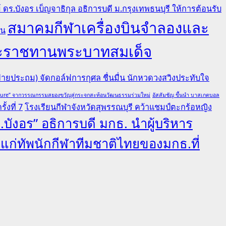
ดร.บังอร เบ็ญจาธิกุล อธิการบดี ม.กรุงเทพธนบุรี ให้การต้อนรับ
สมาคมกีฬาเครื่องบินจำลองและ
คน
ยพระราชทานพระบาทสมเด็จ
ายประถม) จัดกอล์ฟการกุศล ชื่นมื่น นักหวดวงสวิงประทับใจ
lture” จากวรรณกรรมสยองขวัญสู่กระจกสะท้อนวัฒนธรรมร่วมใหม่
อัสสัมชัญ ขึ้นนำ บาสเกตบอล
้งที่ 7
โรงเรียนกีฬาจังหวัดสุพรรณบุรี คว้าแชมป์ตะกร้อหญิง
.บังอร” อธิการบดี มกธ. นำผู้บริหาร
ลแก่ทัพนักกีฬาทีมชาติไทยของมกธ.ที่