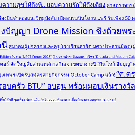
ความสุขให้ถึงที่.. มอบความรักให้ถึงเตียง
ศาสตราจารย์ 
ื่องบินจำลองและวิทยุบังคับ เปิดอบรมบินโดรน...ฟรี รับเพียง 50 
ระลองปัญญา Drone Mission ชิงถ้ว
านี
สมาคมผู้ปกครองและครู โรงเรียนสาธิต มศว ประสานมิตร (ฝ่
l Edition ในงาน “NRCT Forum 2025”
อักษรฯ จุฬาฯ เปิดสอนรายวิชา “Dracula and Modern Cu
ตอร์ จัดใหญ่สืบสานเทศกาลกินเจ เขตบางกะปิ “กิน ไหว้ อิ่มบุญ” ครั
“ศ.ดร
ุงเทพฯ เปิดรับสมัครค่ายกิจกรรม October Camp แล้ว!
“ครอบครัว BTU” อบอุ่น พร้อมมอบเงินรางวั
่จิ๋ม” รัชนี ชุมเพ็ชร จัดงานวันเกิดอิ่มอบอุ่น ทำอาหารเลี้ยงนักบาสฯ เบญจมราชานุสรณ์