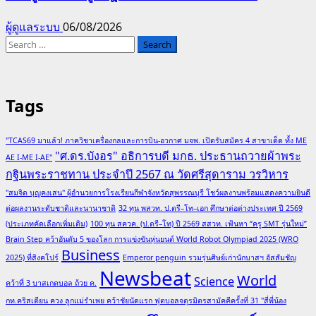
ผู้ดูแลระบบ
06/08/2026
Search
for:
Tags
"TCAS69 มาแล้ว! ภาควิชาเครื่องกลและการบิน-อวกาศ มจพ. เปิดรับสมัคร 4 สาขาเด็ด ทั้ง ME
"ศ.ดร.บังอร" อธิการบดี มกธ. ประธานถวายผ้าพระ
AE I-ME I-AE"
กฐินพระราชทาน ประจำปี 2567 ณ วัดศรีสุดาราม วรวิหาร
"สมจิต บุญคงเสน" ผู้อำนวยการโรงเรียนกีฬาจังหวัดสุพรรณบุรี โชว์ผลงานพร้อมแสดงความยินดี
ต่อผลงานระดับชาติและนานาชาติ
32 ทุน พสวท. ป.ตรี–โท–เอก ศึกษาต่อต่างประเทศ ปี 2569
(ประเภทคัดเลือกเพิ่มเติม)
100 ทุน สควค. (ป.ตรี–โท) ปี 2569 สสวท. เฟ้นหา “ครู SMT รุ่นใหม่”
Brain Step คว้าอันดับ 5 ของโลก การแข่งขันหุ่นยนต์ World Robot Olympiad 2025 (WRO
Business
2025) ที่สิงคโปร์
Emperor penguin รวมรุ่นศิษย์เก่านักบาสฯ อัสสัมชัญ
Newsbeat
World
Science
คว้าที่ 3 บาสเกตบอล ถ้วย ค.
กท.คริสเตียน ควง ลูกแม่รำเพย คว้าชัยนัดแรก ฟุตบอลจตุรมิตรสามัคคีครั้งที่ 31 "สี่พี่น้อง