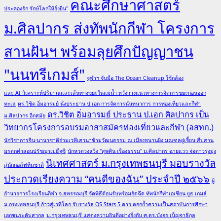
คณะศึกษาศาสตร์
ประคองรัก รักษ์โลกให้ยั่งยืน"
ม.ศิลปากร ส่งทัพนักกีฬา โครงการ
สานฝันฯ พร้อมลุยศึกปัญญาชน
"นนทรีเกมส์"
จุฬาฯ จับมือ The Ocean Cleanup ใช้กล้อง
และ AI วิเคราะห์ปริมาณและเส้นทางขยะในแม่น้ำ หวังวางแนวทางการจัดการขยะก่อนออก
ทะเล
ดร.วิชิต อิ่มอารมย์ นั่งประธาน ป.เอก การจัดการนันทนาการ การท่องเที่ยวและกีฬา
ดร.วิชิต อิ่มอารมย์ ประธาน ป.เอก ศิลปากร เป็น
ม.ศิลปากร อีกสมัย
วิทยากรโครงการอบรมอาสาสมัครท่องเที่ยวและกีฬา (อสทก.)
นักวิชาการจีน-นานาชาติร่วมเวทีเสวนาข้ามวัฒนธรรม ณ เมืองหนานผิง มณฑลฝูเจี้ยน สืบสาน
มรดกคำสอนปรัชญาเมธีจูซี
นักหวดวงสวิง "สุพศิน เรืองธรรม" ม.ศิลปากร ฉายแวว จ่อดาวรุ่งมุ่ง
นิเทศศาสตร์ ม.กรุงเทพธนบุรี มอบรางวัล
สู่นักกอล์ฟทีมชาติ
ประกวดเรียงความ “คนดีของฉัน” ประจำปี ๒๕๖๖
ผู้
อำนวยการโรงเรียนกีฬา จ.สุพรรณบุรี จัดพิธีต้อนรับพร้อมอัดฉีด ทัพนักกีฬาเอเชียน ยูธ เกมส์
ม.กรุงเทพธนบุรี ก้าวสู่เวทีโลก รับรางวัล QS Stars 5 ดาว ตอกย้ำความเป็นสถาบันการศึกษา
เอกชนระดับสากล
ม.กรุงเทพธนบุรี แสดงความยินดีอย่างยิ่งกับ ศ.ดร.บังอร เบ็ญจาธิกุล