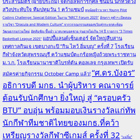
ประสานมิตร (ฝ่ายประถม) จัดกอล์ฟการกุศล ชื่นมื่น นักหวดวง
สวิงประทับใจ ทีมปทุมวัน 1 คว้าแชมป์
หนูน้อยจ้าวเวหา Young Pilot
Coding Challenge: Special Edition ในงาน “NRCT Forum 2025”
อักษรฯ จุฬาฯ เปิดสอน
รายวิชา “Dracula and Modern Culture” จากวรรณกรรมสยองขวัญสู่กระจกสะท้อน
วัฒนธรรมร่วมใหม่
อัสสัมชัญ ขึ้นนำ บาสเกตบอลชาย รุ่นอายุไม่เกิน 14 ปี รายการ "3 Times
แฮปปี้แลนด์เซ็นเตอร์ จัดใหญ่สืบสาน
Basketball League 2025"
เทศกาลกินเจ เขตบางกะปิ “กิน ไหว้ อิ่มบุญ” ครั้งที่ 7
โรงเรียน
กีฬาจังหวัดสุพรรณบุรี คว้าแชมป์ตะกร้อหญิงถ้วยพระราชทาน
ม.ว.ก.
โรงเรียนนานาชาติไบรท์ตัน คอลเลจ กรุงเทพฯ เปิดรับ
“ศ.ดร.บังอร”
สมัครค่ายกิจกรรม October Camp แล้ว!
อธิการบดี มกธ. นำผู้บริหาร คณาจารย์
ต้อนรับนักศึกษา ยิ่งใหญ่ สู่ “ครอบครัว
BTU” อบอุ่น พร้อมมอบเงินรางวัลแก่ทัพ
นักกีฬาทีมชาติไทยของมกธ.ที่คว้า
เหรียญรางวัลกีฬาซีเกมส์ ครั้งที่ 32
“แม่จิ๋ม”