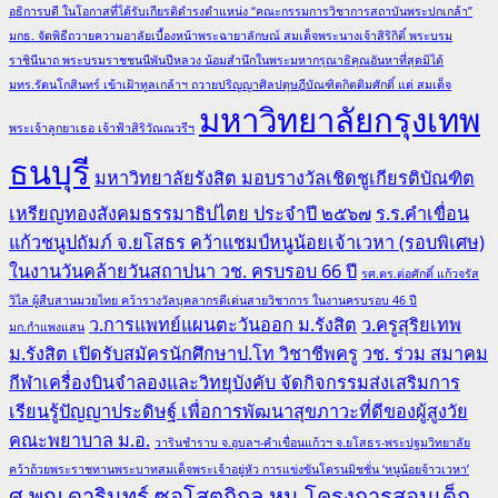
อธิการบดี ในโอกาสที่ได้รับเกียรติดำรงตำแหน่ง “คณะกรรมการวิชาการสถาบันพระปกเกล้า”
มกธ. จัดพิธีถวายความอาลัยเบื้องหน้าพระฉายาลักษณ์ สมเด็จพระนางเจ้าสิริกิติ์ พระบรม
ราชินีนาถ พระบรมราชชนนีพันปีหลวง น้อมสำนึกในพระมหากรุณาธิคุณอันหาที่สุดมิได้
มทร.รัตนโกสินทร์ เข้าเฝ้าทูลเกล้าฯ ถวายปริญญาศิลปดุษฎีบัณฑิตกิตติมศักดิ์ แด่ สมเด็จ
มหาวิทยาลัยกรุงเทพ
พระเจ้าลูกยาเธอ เจ้าฟ้าสิริวัณณวรีฯ
ธนบุรี
มหาวิทยาลัยรังสิต มอบรางวัลเชิดชูเกียรติบัณฑิต
เหรียญทองสังคมธรรมาธิปไตย ประจำปี ๒๕๖๗
ร.ร.คำเขื่อน
แก้วชนูปถัมภ์ จ.ยโสธร คว้าแชมป์หนูน้อยเจ้าเวหา (รอบพิเศษ)
ในงานวันคล้ายวันสถาปนา วช. ครบรอบ 66 ปี
รศ.ดร.ต่อศักดิ์ แก้วจรัส
วิไล ผู้สืบสานมวยไทย คว้ารางวัลบุคลากรดีเด่นสายวิชาการ ในงานครบรอบ 46 ปี
ว.การแพทย์แผนตะวันออก ม.รังสิต
ว.ครูสุริยเทพ
มก.กำแพงแสน
ม.รังสิต เปิดรับสมัครนักศึกษาป.โท วิชาชีพครู
วช. ร่วม สมาคม
กีฬาเครื่องบินจำลองและวิทยุบังคับ จัดกิจกรรมส่งเสริมการ
เรียนรู้ปัญญาประดิษฐ์ เพื่อการพัฒนาสุขภาวะที่ดีของผู้สูงวัย
คณะพยาบาล ม.อ.
วารินชำราบ จ.อุบลฯ-คำเขื่อนแก้วฯ จ.ยโสธร-พระปฐมวิทยาลัย
คว้าถ้วยพระราชทานพระบาทสมเด็จพระเจ้าอยู่หัว การแข่งขันโดรนมิชชั่น ‘หนูน้อยจ้าวเวหา’
ศ.พญ.ดารินทร์ ซอโสตถิกุล หน.โครงการสอนเด็ก