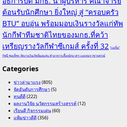
อธิการบดี มกธ. นำผู้บริหาร คณาจารย์
ต้อนรับนักศึกษา ยิ่งใหญ่ สู่ “ครอบครัว
BTU” อบอุ่น พร้อมมอบเงินรางวัลแก่ทัพ
นักกีฬาทีมชาติไทยของมกธ.ที่คว้า
เหรียญรางวัลกีฬาซีเกมส์ ครั้งที่ 32
“แม่จิ๋ม”
รัชนี ชุมเพ็ชร จัดงานวันเกิดอิ่มอบอุ่น ทำอาหารเลี้ยงนักบาสฯ เบญจมราชานุสรณ์
Categories
ข่าวล่ามาแรง
(805)
จัดอันดับการศึกษา
(5)
ทุนดีดี
(222)
ผลงานวิจัย นวัตกรรมสร้างสรรค์
(12)
เรียนดี กิจกรรมเด่น
(60)
แฟ้มข่าวดีดี
(356)