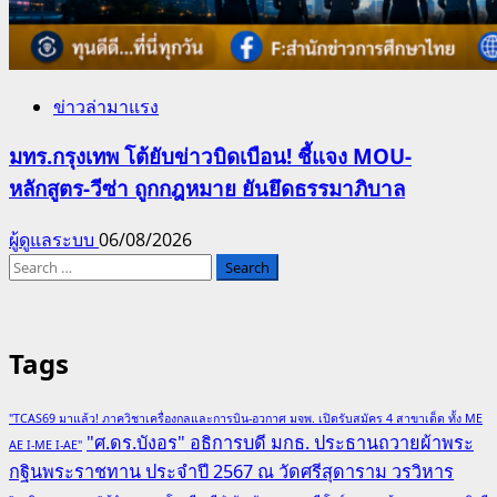
ข่าวล่ามาแรง
มทร.กรุงเทพ โต้ยับข่าวบิดเบือน! ชี้แจง MOU-
หลักสูตร-วีซ่า ถูกกฎหมาย ยันยึดธรรมาภิบาล
ผู้ดูแลระบบ
06/08/2026
Search
for:
Tags
"TCAS69 มาแล้ว! ภาควิชาเครื่องกลและการบิน-อวกาศ มจพ. เปิดรับสมัคร 4 สาขาเด็ด ทั้ง ME
"ศ.ดร.บังอร" อธิการบดี มกธ. ประธานถวายผ้าพระ
AE I-ME I-AE"
กฐินพระราชทาน ประจำปี 2567 ณ วัดศรีสุดาราม วรวิหาร