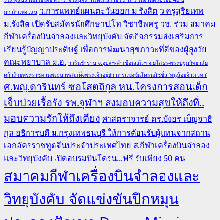
ว.การแพทย์แผนตะวันออก ม.รังสิต
ว.ครูสุริยเทพ
มก.กำแพงแสน
ม.รังสิต เปิดรับสมัครนักศึกษาป.โท วิชาชีพครู
วช. ร่วม สมาคม
กีฬาเครื่องบินจำลองและวิทยุบังคับ จัดกิจกรรมส่งเสริมการ
เรียนรู้ปัญญาประดิษฐ์ เพื่อการพัฒนาสุขภาวะที่ดีของผู้สูงวัย
คณะพยาบาล ม.อ.
วารินชำราบ จ.อุบลฯ-คำเขื่อนแก้วฯ จ.ยโสธร-พระปฐมวิทยาลัย
คว้าถ้วยพระราชทานพระบาทสมเด็จพระเจ้าอยู่หัว การแข่งขันโดรนมิชชั่น ‘หนูน้อยจ้าวเวหา’
ศ.พญ.ดารินทร์ ซอโสตถิกุล หน.โครงการสอนเด็ก
เจ็บป่วยเรื้อรัง รพ.จุฬาฯ ส่งมอบความสุขให้ถึงที่..
มอบความรักให้ถึงเตียง
ศาสตราจารย์ ดร.บังอร เบ็ญจาธิ
กุล อธิการบดี ม.กรุงเทพธนบุรี ให้การต้อนรับผู้แทนจากสถาน
เอกอัครราชทูตจีนประจำประเทศไทย
ส.กีฬาเครื่องบินจำลอง
และวิทยุบังคับ เปิดอบรมบินโดรน...ฟรี รับเพียง 50 คน
สมาคมกีฬาเครื่องบินจำลองและ
วิทยุบังคับ จัดแข่งขันปีกหมุน