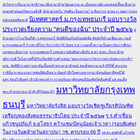
นักวิชาการจีน-นานาชาติร่วมเวทีเสวนาข้ามวัฒนธรรม ณ เมืองหนานผิง มณฑลฝูเจี้ยน สืบสาน
มรดกคำสอนปรัชญาเมธีจูซี
นักหวดวงสวิง "สุพศิน เรืองธรรม" ม.ศิลปากร ฉายแวว จ่อดาวรุ่งมุ่ง
นิเทศศาสตร์ ม.กรุงเทพธนบุรี มอบรางวัล
สู่นักกอล์ฟทีมชาติ
ประกวดเรียงความ “คนดีของฉัน” ประจำปี ๒๕๖๖
ผู้
อำนวยการโรงเรียนกีฬา จ.สุพรรณบุรี จัดพิธีต้อนรับพร้อมอัดฉีด ทัพนักกีฬาเอเชียน ยูธ เกมส์
ม.กรุงเทพธนบุรี ก้าวสู่เวทีโลก รับรางวัล QS Stars 5 ดาว ตอกย้ำความเป็นสถาบันการศึกษา
เอกชนระดับสากล
ม.กรุงเทพธนบุรี แสดงความยินดีอย่างยิ่งกับ ศ.ดร.บังอร เบ็ญจาธิกุล
อธิการบดี ในโอกาสที่ได้รับเกียรติดำรงตำแหน่ง “คณะกรรมการวิชาการสถาบันพระปกเกล้า”
มกธ. จัดพิธีถวายความอาลัยเบื้องหน้าพระฉายาลักษณ์ สมเด็จพระนางเจ้าสิริกิติ์ พระบรม
ราชินีนาถ พระบรมราชชนนีพันปีหลวง น้อมสำนึกในพระมหากรุณาธิคุณอันหาที่สุดมิได้
มทร.รัตนโกสินทร์ เข้าเฝ้าทูลเกล้าฯ ถวายปริญญาศิลปดุษฎีบัณฑิตกิตติมศักดิ์ แด่ สมเด็จ
มหาวิทยาลัยกรุงเทพ
พระเจ้าลูกยาเธอ เจ้าฟ้าสิริวัณณวรีฯ
ธนบุรี
มหาวิทยาลัยรังสิต มอบรางวัลเชิดชูเกียรติบัณฑิต
เหรียญทองสังคมธรรมาธิปไตย ประจำปี ๒๕๖๗
ร.ร.คำเขื่อน
แก้วชนูปถัมภ์ จ.ยโสธร คว้าแชมป์หนูน้อยเจ้าเวหา (รอบพิเศษ)
ในงานวันคล้ายวันสถาปนา วช. ครบรอบ 66 ปี
รศ.ดร.ต่อศักดิ์ แก้วจรัส
วิไล ผู้สืบสานมวยไทย คว้ารางวัลบุคลากรดีเด่นสายวิชาการ ในงานครบรอบ 46 ปี