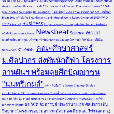
"สมจิต บุญคงเสน" ผู้อำนวยการโรงเรียนกีฬาจังหวัดสุพรรณบุรี โชว์ผลงานพร้อมแสดงความยินดี
ต่อผลงานระดับชาติและนานาชาติ
32 ทุน พสวท. ป.ตรี–โท–เอก ศึกษาต่อต่างประเทศ ปี 2569
(ประเภทคัดเลือกเพิ่มเติม)
100 ทุน สควค. (ป.ตรี–โท) ปี 2569 สสวท. เฟ้นหา “ครู SMT รุ่นใหม่”
Brain Step คว้าอันดับ 5 ของโลก การแข่งขันหุ่นยนต์ World Robot Olympiad 2025 (WRO
Business
2025) ที่สิงคโปร์
Emperor penguin รวมรุ่นศิษย์เก่านักบาสฯ อัสสัมชัญ
Newsbeat
World
Science
คว้าที่ 3 บาสเกตบอล ถ้วย ค.
กท.คริสเตียน ควง ลูกแม่รำเพย คว้าชัยนัดแรก ฟุตบอลจตุรมิตรสามัคคีครั้งที่ 31 "สี่พี่น้อง
คณะศึกษาศาสตร์
ประคองรัก รักษ์โลกให้ยั่งยืน"
ม.ศิลปากร ส่งทัพนักกีฬา โครงการ
สานฝันฯ พร้อมลุยศึกปัญญาชน
"นนทรีเกมส์"
จุฬาฯ จับมือ The Ocean Cleanup ใช้กล้อง
และ AI วิเคราะห์ปริมาณและเส้นทางขยะในแม่น้ำ หวังวางแนวทางการจัดการขยะก่อนออก
ทะเล
ดร.วิชิต อิ่มอารมย์ นั่งประธาน ป.เอก การจัดการนันทนาการ การท่องเที่ยวและกีฬา
ดร.วิชิต อิ่มอารมย์ ประธาน ป.เอก ศิลปากร เป็น
ม.ศิลปากร อีกสมัย
วิทยากรโครงการอบรมอาสาสมัครท่องเที่ยวและกีฬา (อสทก.)