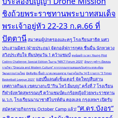
ประลองปัญญา Drone Mission
ชิงถ้วยพระราชทานพระบาทสมเด็จ
พระเจ้าอยู่หัว 22-23 ก.ค.66 ที่
ปัตตานี
สมาคมผู้ปกครองและครู โรงเรียนสาธิต มศว
ประสานมิตร (ฝ่ายประถม) จัดกอล์ฟการกุศล ชื่นมื่น นักหวดวง
สวิงประทับใจ ทีมปทุมวัน 1 คว้าแชมป์
หนูน้อยจ้าวเวหา Young Pilot
Coding Challenge: Special Edition ในงาน “NRCT Forum 2025”
อักษรฯ จุฬาฯ เปิดสอน
รายวิชา “Dracula and Modern Culture” จากวรรณกรรมสยองขวัญสู่กระจกสะท้อน
วัฒนธรรมร่วมใหม่
อัสสัมชัญ ขึ้นนำ บาสเกตบอลชาย รุ่นอายุไม่เกิน 14 ปี รายการ "3 Times
แฮปปี้แลนด์เซ็นเตอร์ จัดใหญ่สืบสาน
Basketball League 2025"
เทศกาลกินเจ เขตบางกะปิ “กิน ไหว้ อิ่มบุญ” ครั้งที่ 7
โรงเรียน
กีฬาจังหวัดสุพรรณบุรี คว้าแชมป์ตะกร้อหญิงถ้วยพระราชทาน
ม.ว.ก.
โรงเรียนนานาชาติไบรท์ตัน คอลเลจ กรุงเทพฯ เปิดรับ
“ศ.ดร.บังอร”
สมัครค่ายกิจกรรม October Camp แล้ว!