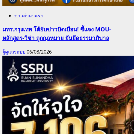
ข่าวล่ามาแรง
มทร.กรุงเทพ โต้ยับข่าวบิดเบือน! ชี้แจง MOU-
หลักสูตร-วีซ่า ถูกกฎหมาย ยันยึดธรรมาภิบาล
ผู้ดูแลระบบ
06/08/2026