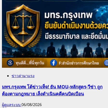
ข่าวล่ามาแรง
มทร.กรุงเทพ โต้ข่าวเท็จ! ยัน MOU-หลักสูตร-วีซ่า ถูก
ต้องตามกฎหมาย เล็งดำเนินคดีคนบิดเบือน
ผู้ดูแลระบบ
06/08/2026