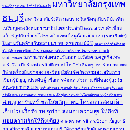
มหาวิทยาลัยกรุงเทพ
พระเจ้าลูกยาเธอ เจ้าฟ้าสิริวัณณวรีฯ
ธนบุรี
มหาวิทยาลัยรังสิต มอบรางวัลเชิดชูเกียรติบัณฑิต
เหรียญทองสังคมธรรมาธิปไตย ประจำปี ๒๕๖๗
ร.ร.คำเขื่อน
แก้วชนูปถัมภ์ จ.ยโสธร คว้าแชมป์หนูน้อยเจ้าเวหา (รอบพิเศษ)
ในงานวันคล้ายวันสถาปนา วช. ครบรอบ 66 ปี
รศ.ดร.ต่อศักดิ์ แก้วจรัส
วิไล ผู้สืบสานมวยไทย คว้ารางวัลบุคลากรดีเด่นสายวิชาการ ในงานครบรอบ 46 ปี
ว.การแพทย์แผนตะวันออก ม.รังสิต
ว.ครูสุริยเทพ
มก.กำแพงแสน
ม.รังสิต เปิดรับสมัครนักศึกษาป.โท วิชาชีพครู
วช. ร่วม สมาคม
กีฬาเครื่องบินจำลองและวิทยุบังคับ จัดกิจกรรมส่งเสริมการ
เรียนรู้ปัญญาประดิษฐ์ เพื่อการพัฒนาสุขภาวะที่ดีของผู้สูงวัย
คณะพยาบาล ม.อ.
วารินชำราบ จ.อุบลฯ-คำเขื่อนแก้วฯ จ.ยโสธร-พระปฐมวิทยาลัย
คว้าถ้วยพระราชทานพระบาทสมเด็จพระเจ้าอยู่หัว การแข่งขันโดรนมิชชั่น ‘หนูน้อยจ้าวเวหา’
ศ.พญ.ดารินทร์ ซอโสตถิกุล หน.โครงการสอนเด็ก
เจ็บป่วยเรื้อรัง รพ.จุฬาฯ ส่งมอบความสุขให้ถึงที่..
มอบความรักให้ถึงเตียง
ศาสตราจารย์ ดร.บังอร เบ็ญจาธิ
กุล อธิการบดี ม.กรุงเทพธนบุรี ให้การต้อนรับผู้แทนจากสถาน