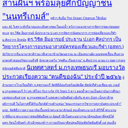
สานฝันฯ พร้อมลุยศึกปัญญาชน
"นนทรีเกมส์"
จุฬาฯ จับมือ The Ocean Cleanup ใช้กล้อง
และ AI วิเคราะห์ปริมาณและเส้นทางขยะในแม่น้ำ หวังวางแนวทางการจัดการขยะก่อนออก
ทะเล
ดร.วิชิต อิ่มอารมย์ นั่งประธาน ป.เอก การจัดการนันทนาการ การท่องเที่ยวและกีฬา
ดร.วิชิต อิ่มอารมย์ ประธาน ป.เอก ศิลปากร เป็น
ม.ศิลปากร อีกสมัย
วิทยากรโครงการอบรมอาสาสมัครท่องเที่ยวและกีฬา (อสทก.)
นักวิชาการจีน-นานาชาติร่วมเวทีเสวนาข้ามวัฒนธรรม ณ เมืองหนานผิง มณฑลฝูเจี้ยน สืบสาน
มรดกคำสอนปรัชญาเมธีจูซี
นักหวดวงสวิง "สุพศิน เรืองธรรม" ม.ศิลปากร ฉายแวว จ่อดาวรุ่งมุ่ง
นิเทศศาสตร์ ม.กรุงเทพธนบุรี มอบรางวัล
สู่นักกอล์ฟทีมชาติ
ประกวดเรียงความ “คนดีของฉัน” ประจำปี ๒๕๖๖
ผู้
อำนวยการโรงเรียนกีฬา จ.สุพรรณบุรี จัดพิธีต้อนรับพร้อมอัดฉีด ทัพนักกีฬาเอเชียน ยูธ เกมส์
ม.กรุงเทพธนบุรี ก้าวสู่เวทีโลก รับรางวัล QS Stars 5 ดาว ตอกย้ำความเป็นสถาบันการศึกษา
เอกชนระดับสากล
ม.กรุงเทพธนบุรี แสดงความยินดีอย่างยิ่งกับ ศ.ดร.บังอร เบ็ญจาธิกุล
อธิการบดี ในโอกาสที่ได้รับเกียรติดำรงตำแหน่ง “คณะกรรมการวิชาการสถาบันพระปกเกล้า”
มกธ. จัดพิธีถวายความอาลัยเบื้องหน้าพระฉายาลักษณ์ สมเด็จพระนางเจ้าสิริกิติ์ พระบรม
ราชินีนาถ พระบรมราชชนนีพันปีหลวง น้อมสำนึกในพระมหากรุณาธิคุณอันหาที่สุดมิได้
มทร.รัตนโกสินทร์ เข้าเฝ้าทูลเกล้าฯ ถวายปริญญาศิลปดุษฎีบัณฑิตกิตติมศักดิ์ แด่ สมเด็จ