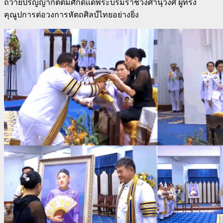
ถวายปริญญากิตติมศักดิ์แด่พระบรมราชวงศานุวงศ์ ผู้ทรง
คุณูปการต่อวงการหัตถศิลป์ไทยอย่างยิ่ง