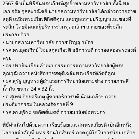
2567 ซึ่งเป็นพิธีอันทรงเกียรติสูงยิ่งของมหาวิทยาลัย ทั้งนี้ พล
เอก จรัล กุลละวณิชย์ นายกสภามหาวิทยาลัย ได้กล่าวถวายราช
สดุดี เฉลิมพระเกียรติกิตติคุณ และทูลถวายปริญญาและของที่
ระลึก โดยมีคณะผู้บริหารร่วมทูลเกล้าฯ ถวายของที่ระลึก
ประกอบด้วย
• นายกสภามหาวิทยาลัย ถวายปริญญาบัตร
• รศ.ดร.อุดมวิทย์ ไชยสกุลเกียรติ อธิการบดี ถวายฉลองพระองค์
ครุย
• ดร.ปราจิน เอี่ยมลำเนา กรรมการสภามหาวิทยาลัยผู้ทรง
คุณวุฒิ ถวายหนังสือราชสดุดีเฉลิมพระเกียรติกิตติคุณ
• ผศ.สุรัฐ บุญทรง ผู้อำนวยการวิทยาลัยเพาะช่าง ถวายภาพสี
น้ำมัน ขนาด 24 × 32 นิ้ว
• อ.สุเทพ จ้อยศรีเกตุ ผู้ช่วยอธิการบดี น้อมเกล้าฯ ถวาย
ประติมากรรมในหลวงรัชกาลที่ 9
• รศ.ดร.สุจิระ ขอจิตต์เมตต์ ถวายมาลัยข้อพระกร
พิธีดำเนินไปด้วยความเรียบร้อยและสมพระเกียรติ เป็นอีกหนึ่ง
โอกาสสำคัญที่ มทร.รัตนโกสินทร์ ภาคภูมิใจในการน้อมเกล้าฯ