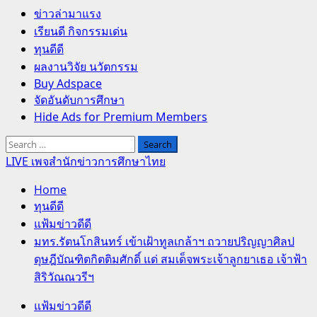
Primary
ข่าวล่ามาแรง
Menu
เรียนดี กิจกรรมเด่น
ทุนดีดี
ผลงานวิจัย นวัตกรรม
Buy Adspace
จัดอันดับการศึกษา
Hide Ads for Premium Members
Search
for:
LIVE เพจสำนักข่าวการศึกษาไทย
Home
ทุนดีดี
แฟ้มข่าวดีดี
มทร.รัตนโกสินทร์ เข้าเฝ้าทูลเกล้าฯ ถวายปริญญาศิลป
ดุษฎีบัณฑิตกิตติมศักดิ์ แด่ สมเด็จพระเจ้าลูกยาเธอ เจ้าฟ้า
สิริวัณณวรีฯ
แฟ้มข่าวดีดี