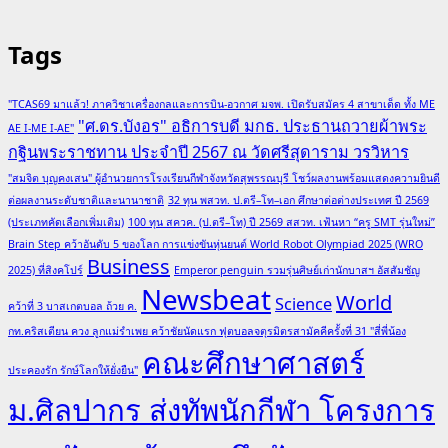
Tags
"TCAS69 มาแล้ว! ภาควิชาเครื่องกลและการบิน-อวกาศ มจพ. เปิดรับสมัคร 4 สาขาเด็ด ทั้ง ME
"ศ.ดร.บังอร" อธิการบดี มกธ. ประธานถวายผ้าพระ
AE I-ME I-AE"
กฐินพระราชทาน ประจำปี 2567 ณ วัดศรีสุดาราม วรวิหาร
"สมจิต บุญคงเสน" ผู้อำนวยการโรงเรียนกีฬาจังหวัดสุพรรณบุรี โชว์ผลงานพร้อมแสดงความยินดี
ต่อผลงานระดับชาติและนานาชาติ
32 ทุน พสวท. ป.ตรี–โท–เอก ศึกษาต่อต่างประเทศ ปี 2569
(ประเภทคัดเลือกเพิ่มเติม)
100 ทุน สควค. (ป.ตรี–โท) ปี 2569 สสวท. เฟ้นหา “ครู SMT รุ่นใหม่”
Brain Step คว้าอันดับ 5 ของโลก การแข่งขันหุ่นยนต์ World Robot Olympiad 2025 (WRO
Business
2025) ที่สิงคโปร์
Emperor penguin รวมรุ่นศิษย์เก่านักบาสฯ อัสสัมชัญ
Newsbeat
World
Science
คว้าที่ 3 บาสเกตบอล ถ้วย ค.
กท.คริสเตียน ควง ลูกแม่รำเพย คว้าชัยนัดแรก ฟุตบอลจตุรมิตรสามัคคีครั้งที่ 31 "สี่พี่น้อง
คณะศึกษาศาสตร์
ประคองรัก รักษ์โลกให้ยั่งยืน"
ม.ศิลปากร ส่งทัพนักกีฬา โครงการ