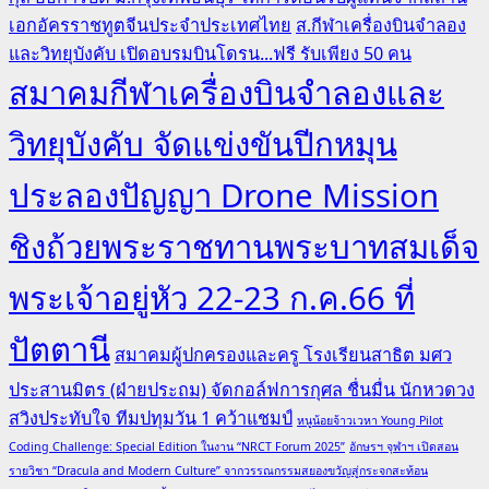
เอกอัครราชทูตจีนประจำประเทศไทย
ส.กีฬาเครื่องบินจำลอง
และวิทยุบังคับ เปิดอบรมบินโดรน...ฟรี รับเพียง 50 คน
สมาคมกีฬาเครื่องบินจำลองและ
วิทยุบังคับ จัดแข่งขันปีกหมุน
ประลองปัญญา Drone Mission
ชิงถ้วยพระราชทานพระบาทสมเด็จ
พระเจ้าอยู่หัว 22-23 ก.ค.66 ที่
ปัตตานี
สมาคมผู้ปกครองและครู โรงเรียนสาธิต มศว
ประสานมิตร (ฝ่ายประถม) จัดกอล์ฟการกุศล ชื่นมื่น นักหวดวง
สวิงประทับใจ ทีมปทุมวัน 1 คว้าแชมป์
หนูน้อยจ้าวเวหา Young Pilot
Coding Challenge: Special Edition ในงาน “NRCT Forum 2025”
อักษรฯ จุฬาฯ เปิดสอน
รายวิชา “Dracula and Modern Culture” จากวรรณกรรมสยองขวัญสู่กระจกสะท้อน