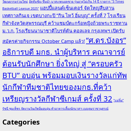
วัฒนธรรมร่วมใหม่
อัสสัมชัญ ขึ้นนำ บาสเกตบอลชาย รุ่นอายุไม่เกิน 14 ปี รายการ "3 Times
แฮปปี้แลนด์เซ็นเตอร์ จัดใหญ่สืบสาน
Basketball League 2025"
เทศกาลกินเจ เขตบางกะปิ “กิน ไหว้ อิ่มบุญ” ครั้งที่ 7
โรงเรียน
กีฬาจังหวัดสุพรรณบุรี คว้าแชมป์ตะกร้อหญิงถ้วยพระราชทาน
ม.ว.ก.
โรงเรียนนานาชาติไบรท์ตัน คอลเลจ กรุงเทพฯ เปิดรับ
“ศ.ดร.บังอร”
สมัครค่ายกิจกรรม October Camp แล้ว!
อธิการบดี มกธ. นำผู้บริหาร คณาจารย์
ต้อนรับนักศึกษา ยิ่งใหญ่ สู่ “ครอบครัว
BTU” อบอุ่น พร้อมมอบเงินรางวัลแก่ทัพ
นักกีฬาทีมชาติไทยของมกธ.ที่คว้า
เหรียญรางวัลกีฬาซีเกมส์ ครั้งที่ 32
“แม่จิ๋ม”
รัชนี ชุมเพ็ชร จัดงานวันเกิดอิ่มอบอุ่น ทำอาหารเลี้ยงนักบาสฯ เบญจมราชานุสรณ์
Categories