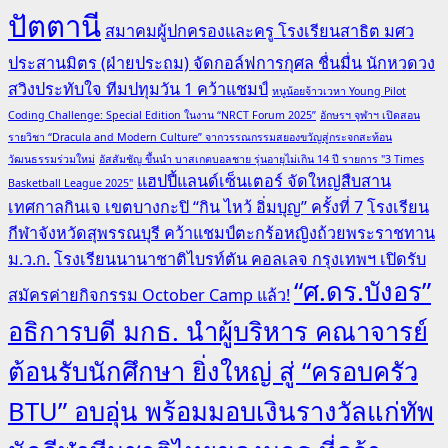
ปัตตานี
สมาคมผู้ปกครองและครู โรงเรียนสาธิต มศว
ประสานมิตร (ฝ่ายประถม) จัดกอล์ฟการกุศล ชื่นมื่น นักหวดวง
สวิงประทับใจ ทีมปทุมวัน 1 คว้าแชมป์
หนูน้อยจ้าวเวหา Young Pilot
Coding Challenge: Special Edition ในงาน “NRCT Forum 2025”
อักษรฯ จุฬาฯ เปิดสอน
รายวิชา “Dracula and Modern Culture” จากวรรณกรรมสยองขวัญสู่กระจกสะท้อน
วัฒนธรรมร่วมใหม่
อัสสัมชัญ ขึ้นนำ บาสเกตบอลชาย รุ่นอายุไม่เกิน 14 ปี รายการ "3 Times
แฮปปี้แลนด์เซ็นเตอร์ จัดใหญ่สืบสาน
Basketball League 2025"
เทศกาลกินเจ เขตบางกะปิ “กิน ไหว้ อิ่มบุญ” ครั้งที่ 7
โรงเรียน
กีฬาจังหวัดสุพรรณบุรี คว้าแชมป์ตะกร้อหญิงถ้วยพระราชทาน
ม.ว.ก.
โรงเรียนนานาชาติไบรท์ตัน คอลเลจ กรุงเทพฯ เปิดรับ
“ศ.ดร.บังอร”
สมัครค่ายกิจกรรม October Camp แล้ว!
อธิการบดี มกธ. นำผู้บริหาร คณาจารย์
ต้อนรับนักศึกษา ยิ่งใหญ่ สู่ “ครอบครัว
BTU” อบอุ่น พร้อมมอบเงินรางวัลแก่ทัพ