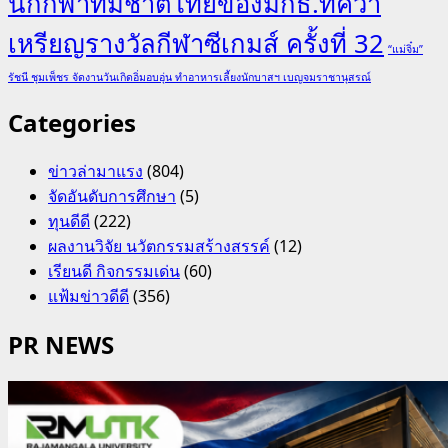
นักกีฬาทีมชาติไทยของมกธ.ที่คว้า
เหรียญรางวัลกีฬาซีเกมส์ ครั้งที่ 32
“แม่จิ๋ม”
รัชนี ชุมเพ็ชร จัดงานวันเกิดอิ่มอบอุ่น ทำอาหารเลี้ยงนักบาสฯ เบญจมราชานุสรณ์
Categories
ข่าวล่ามาแรง
(804)
จัดอันดับการศึกษา
(5)
ทุนดีดี
(222)
ผลงานวิจัย นวัตกรรมสร้างสรรค์
(12)
เรียนดี กิจกรรมเด่น
(60)
แฟ้มข่าวดีดี
(356)
PR NEWS