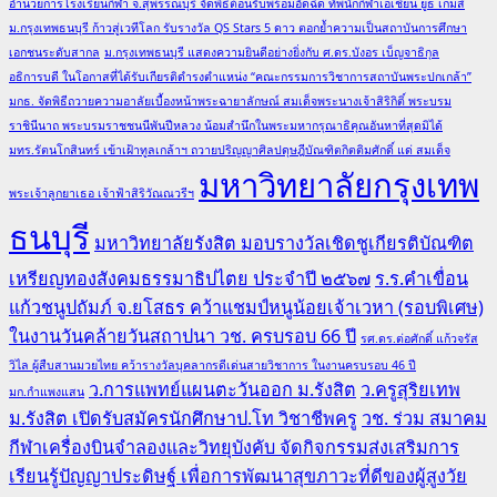
อำนวยการโรงเรียนกีฬา จ.สุพรรณบุรี จัดพิธีต้อนรับพร้อมอัดฉีด ทัพนักกีฬาเอเชียน ยูธ เกมส์
ม.กรุงเทพธนบุรี ก้าวสู่เวทีโลก รับรางวัล QS Stars 5 ดาว ตอกย้ำความเป็นสถาบันการศึกษา
เอกชนระดับสากล
ม.กรุงเทพธนบุรี แสดงความยินดีอย่างยิ่งกับ ศ.ดร.บังอร เบ็ญจาธิกุล
อธิการบดี ในโอกาสที่ได้รับเกียรติดำรงตำแหน่ง “คณะกรรมการวิชาการสถาบันพระปกเกล้า”
มกธ. จัดพิธีถวายความอาลัยเบื้องหน้าพระฉายาลักษณ์ สมเด็จพระนางเจ้าสิริกิติ์ พระบรม
ราชินีนาถ พระบรมราชชนนีพันปีหลวง น้อมสำนึกในพระมหากรุณาธิคุณอันหาที่สุดมิได้
มทร.รัตนโกสินทร์ เข้าเฝ้าทูลเกล้าฯ ถวายปริญญาศิลปดุษฎีบัณฑิตกิตติมศักดิ์ แด่ สมเด็จ
มหาวิทยาลัยกรุงเทพ
พระเจ้าลูกยาเธอ เจ้าฟ้าสิริวัณณวรีฯ
ธนบุรี
มหาวิทยาลัยรังสิต มอบรางวัลเชิดชูเกียรติบัณฑิต
เหรียญทองสังคมธรรมาธิปไตย ประจำปี ๒๕๖๗
ร.ร.คำเขื่อน
แก้วชนูปถัมภ์ จ.ยโสธร คว้าแชมป์หนูน้อยเจ้าเวหา (รอบพิเศษ)
ในงานวันคล้ายวันสถาปนา วช. ครบรอบ 66 ปี
รศ.ดร.ต่อศักดิ์ แก้วจรัส
วิไล ผู้สืบสานมวยไทย คว้ารางวัลบุคลากรดีเด่นสายวิชาการ ในงานครบรอบ 46 ปี
ว.การแพทย์แผนตะวันออก ม.รังสิต
ว.ครูสุริยเทพ
มก.กำแพงแสน
ม.รังสิต เปิดรับสมัครนักศึกษาป.โท วิชาชีพครู
วช. ร่วม สมาคม
กีฬาเครื่องบินจำลองและวิทยุบังคับ จัดกิจกรรมส่งเสริมการ
เรียนรู้ปัญญาประดิษฐ์ เพื่อการพัฒนาสุขภาวะที่ดีของผู้สูงวัย