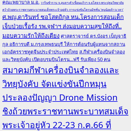
คณะพยาบาล ม.อ.
วารินชำราบ จ.อุบลฯ-คำเขื่อนแก้วฯ จ.ยโสธร-พระปฐมวิทยาลัย
คว้าถ้วยพระราชทานพระบาทสมเด็จพระเจ้าอยู่หัว การแข่งขันโดรนมิชชั่น ‘หนูน้อยจ้าวเวหา’
ศ.พญ.ดารินทร์ ซอโสตถิกุล หน.โครงการสอนเด็ก
เจ็บป่วยเรื้อรัง รพ.จุฬาฯ ส่งมอบความสุขให้ถึงที่..
มอบความรักให้ถึงเตียง
ศาสตราจารย์ ดร.บังอร เบ็ญจาธิ
กุล อธิการบดี ม.กรุงเทพธนบุรี ให้การต้อนรับผู้แทนจากสถาน
เอกอัครราชทูตจีนประจำประเทศไทย
ส.กีฬาเครื่องบินจำลอง
และวิทยุบังคับ เปิดอบรมบินโดรน...ฟรี รับเพียง 50 คน
สมาคมกีฬาเครื่องบินจำลองและ
วิทยุบังคับ จัดแข่งขันปีกหมุน
ประลองปัญญา Drone Mission
ชิงถ้วยพระราชทานพระบาทสมเด็จ
พระเจ้าอยู่หัว 22-23 ก.ค.66 ที่