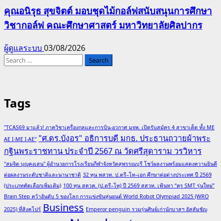
คุณอนิรุธ สุขจิตต์ มอบชุดไม้กอล์ฟสนับสนุนการศึกษา
วิชากอล์ฟ คณะศึกษาศาสตร์ มหาวิทยาลัยศิลปากร
ผู้ดูแลระบบ
03/08/2026
Search
for:
Tags
"TCAS69 มาแล้ว! ภาควิชาเครื่องกลและการบิน-อวกาศ มจพ. เปิดรับสมัคร 4 สาขาเด็ด ทั้ง ME
"ศ.ดร.บังอร" อธิการบดี มกธ. ประธานถวายผ้าพระ
AE I-ME I-AE"
กฐินพระราชทาน ประจำปี 2567 ณ วัดศรีสุดาราม วรวิหาร
"สมจิต บุญคงเสน" ผู้อำนวยการโรงเรียนกีฬาจังหวัดสุพรรณบุรี โชว์ผลงานพร้อมแสดงความยินดี
ต่อผลงานระดับชาติและนานาชาติ
32 ทุน พสวท. ป.ตรี–โท–เอก ศึกษาต่อต่างประเทศ ปี 2569
(ประเภทคัดเลือกเพิ่มเติม)
100 ทุน สควค. (ป.ตรี–โท) ปี 2569 สสวท. เฟ้นหา “ครู SMT รุ่นใหม่”
Brain Step คว้าอันดับ 5 ของโลก การแข่งขันหุ่นยนต์ World Robot Olympiad 2025 (WRO
Business
2025) ที่สิงคโปร์
Emperor penguin รวมรุ่นศิษย์เก่านักบาสฯ อัสสัมชัญ