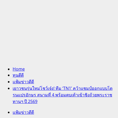
Home
ทุนดีดี
แฟ้มข่าวดีดี
เยาวชนรุ่นใหม่โชว์เจ๋ง! ทีม ‘TN1’ คว้าแชมป์ออกแบบโด
รนแปรอักษร สนามที่ 4 พร้อมตบเท้าเข้าชิงถ้วยพระราช
ทานฯ ปี 2569
แฟ้มข่าวดีดี