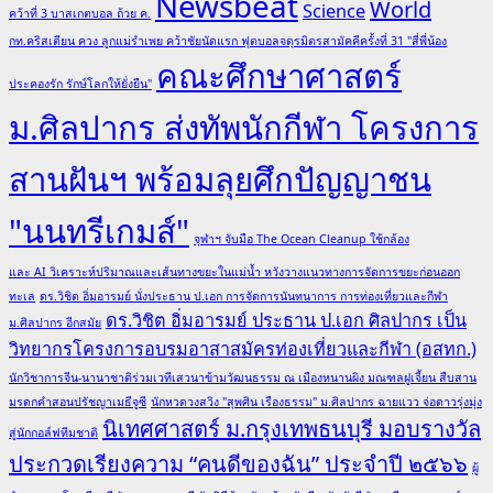
Newsbeat
World
Science
คว้าที่ 3 บาสเกตบอล ถ้วย ค.
กท.คริสเตียน ควง ลูกแม่รำเพย คว้าชัยนัดแรก ฟุตบอลจตุรมิตรสามัคคีครั้งที่ 31 "สี่พี่น้อง
คณะศึกษาศาสตร์
ประคองรัก รักษ์โลกให้ยั่งยืน"
ม.ศิลปากร ส่งทัพนักกีฬา โครงการ
สานฝันฯ พร้อมลุยศึกปัญญาชน
"นนทรีเกมส์"
จุฬาฯ จับมือ The Ocean Cleanup ใช้กล้อง
และ AI วิเคราะห์ปริมาณและเส้นทางขยะในแม่น้ำ หวังวางแนวทางการจัดการขยะก่อนออก
ทะเล
ดร.วิชิต อิ่มอารมย์ นั่งประธาน ป.เอก การจัดการนันทนาการ การท่องเที่ยวและกีฬา
ดร.วิชิต อิ่มอารมย์ ประธาน ป.เอก ศิลปากร เป็น
ม.ศิลปากร อีกสมัย
วิทยากรโครงการอบรมอาสาสมัครท่องเที่ยวและกีฬา (อสทก.)
นักวิชาการจีน-นานาชาติร่วมเวทีเสวนาข้ามวัฒนธรรม ณ เมืองหนานผิง มณฑลฝูเจี้ยน สืบสาน
มรดกคำสอนปรัชญาเมธีจูซี
นักหวดวงสวิง "สุพศิน เรืองธรรม" ม.ศิลปากร ฉายแวว จ่อดาวรุ่งมุ่ง
นิเทศศาสตร์ ม.กรุงเทพธนบุรี มอบรางวัล
สู่นักกอล์ฟทีมชาติ
ประกวดเรียงความ “คนดีของฉัน” ประจำปี ๒๕๖๖
ผู้