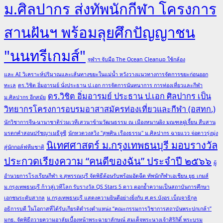
ม.ศิลปากร ส่งทัพนักกีฬา โครงการ
สานฝันฯ พร้อมลุยศึกปัญญาชน
"นนทรีเกมส์"
จุฬาฯ จับมือ The Ocean Cleanup ใช้กล้อง
และ AI วิเคราะห์ปริมาณและเส้นทางขยะในแม่น้ำ หวังวางแนวทางการจัดการขยะก่อนออก
ทะเล
ดร.วิชิต อิ่มอารมย์ นั่งประธาน ป.เอก การจัดการนันทนาการ การท่องเที่ยวและกีฬา
ดร.วิชิต อิ่มอารมย์ ประธาน ป.เอก ศิลปากร เป็น
ม.ศิลปากร อีกสมัย
วิทยากรโครงการอบรมอาสาสมัครท่องเที่ยวและกีฬา (อสทก.)
นักวิชาการจีน-นานาชาติร่วมเวทีเสวนาข้ามวัฒนธรรม ณ เมืองหนานผิง มณฑลฝูเจี้ยน สืบสาน
มรดกคำสอนปรัชญาเมธีจูซี
นักหวดวงสวิง "สุพศิน เรืองธรรม" ม.ศิลปากร ฉายแวว จ่อดาวรุ่งมุ่ง
นิเทศศาสตร์ ม.กรุงเทพธนบุรี มอบรางวัล
สู่นักกอล์ฟทีมชาติ
ประกวดเรียงความ “คนดีของฉัน” ประจำปี ๒๕๖๖
ผู้
อำนวยการโรงเรียนกีฬา จ.สุพรรณบุรี จัดพิธีต้อนรับพร้อมอัดฉีด ทัพนักกีฬาเอเชียน ยูธ เกมส์
ม.กรุงเทพธนบุรี ก้าวสู่เวทีโลก รับรางวัล QS Stars 5 ดาว ตอกย้ำความเป็นสถาบันการศึกษา
เอกชนระดับสากล
ม.กรุงเทพธนบุรี แสดงความยินดีอย่างยิ่งกับ ศ.ดร.บังอร เบ็ญจาธิกุล
อธิการบดี ในโอกาสที่ได้รับเกียรติดำรงตำแหน่ง “คณะกรรมการวิชาการสถาบันพระปกเกล้า”
มกธ. จัดพิธีถวายความอาลัยเบื้องหน้าพระฉายาลักษณ์ สมเด็จพระนางเจ้าสิริกิติ์ พระบรม