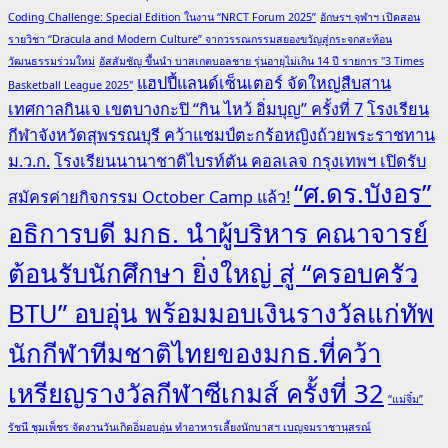
Coding Challenge: Special Edition ในงาน “NRCT Forum 2025”
อักษรฯ จุฬาฯ เปิดสอน
รายวิชา “Dracula and Modern Culture” จากวรรณกรรมสยองขวัญสู่กระจกสะท้อน
วัฒนธรรมร่วมใหม่
อัสสัมชัญ ขึ้นนำ บาสเกตบอลชาย รุ่นอายุไม่เกิน 14 ปี รายการ "3 Times
แฮปปี้แลนด์เซ็นเตอร์ จัดใหญ่สืบสาน
Basketball League 2025"
เทศกาลกินเจ เขตบางกะปิ “กิน ไหว้ อิ่มบุญ” ครั้งที่ 7
โรงเรียน
กีฬาจังหวัดสุพรรณบุรี คว้าแชมป์ตะกร้อหญิงถ้วยพระราชทาน
ม.ว.ก.
โรงเรียนนานาชาติไบรท์ตัน คอลเลจ กรุงเทพฯ เปิดรับ
“ศ.ดร.บังอร”
สมัครค่ายกิจกรรม October Camp แล้ว!
อธิการบดี มกธ. นำผู้บริหาร คณาจารย์
ต้อนรับนักศึกษา ยิ่งใหญ่ สู่ “ครอบครัว
BTU” อบอุ่น พร้อมมอบเงินรางวัลแก่ทัพ
นักกีฬาทีมชาติไทยของมกธ.ที่คว้า
เหรียญรางวัลกีฬาซีเกมส์ ครั้งที่ 32
“แม่จิ๋ม”
รัชนี ชุมเพ็ชร จัดงานวันเกิดอิ่มอบอุ่น ทำอาหารเลี้ยงนักบาสฯ เบญจมราชานุสรณ์