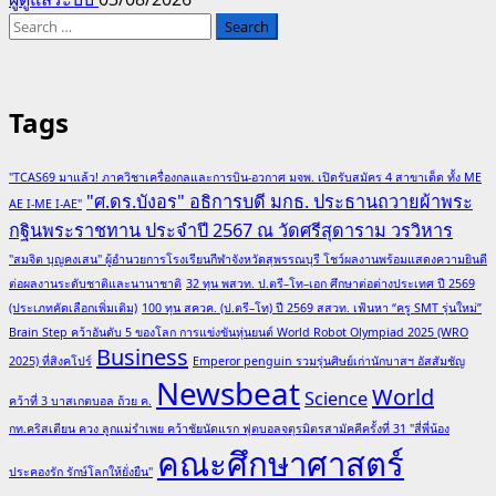
Search
for:
Tags
"TCAS69 มาแล้ว! ภาควิชาเครื่องกลและการบิน-อวกาศ มจพ. เปิดรับสมัคร 4 สาขาเด็ด ทั้ง ME
"ศ.ดร.บังอร" อธิการบดี มกธ. ประธานถวายผ้าพระ
AE I-ME I-AE"
กฐินพระราชทาน ประจำปี 2567 ณ วัดศรีสุดาราม วรวิหาร
"สมจิต บุญคงเสน" ผู้อำนวยการโรงเรียนกีฬาจังหวัดสุพรรณบุรี โชว์ผลงานพร้อมแสดงความยินดี
ต่อผลงานระดับชาติและนานาชาติ
32 ทุน พสวท. ป.ตรี–โท–เอก ศึกษาต่อต่างประเทศ ปี 2569
(ประเภทคัดเลือกเพิ่มเติม)
100 ทุน สควค. (ป.ตรี–โท) ปี 2569 สสวท. เฟ้นหา “ครู SMT รุ่นใหม่”
Brain Step คว้าอันดับ 5 ของโลก การแข่งขันหุ่นยนต์ World Robot Olympiad 2025 (WRO
Business
2025) ที่สิงคโปร์
Emperor penguin รวมรุ่นศิษย์เก่านักบาสฯ อัสสัมชัญ
Newsbeat
World
Science
คว้าที่ 3 บาสเกตบอล ถ้วย ค.
กท.คริสเตียน ควง ลูกแม่รำเพย คว้าชัยนัดแรก ฟุตบอลจตุรมิตรสามัคคีครั้งที่ 31 "สี่พี่น้อง
คณะศึกษาศาสตร์
ประคองรัก รักษ์โลกให้ยั่งยืน"