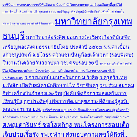
ราชินีนาถ พระบรมราชชนนีพันปีหลวง น้อมสำนึกในพระมหากรุณาธิคุณอันหาที่สุดมิได้
มทร.รัตนโกสินทร์ เข้าเฝ้าทูลเกล้าฯ ถวายปริญญาศิลปดุษฎีบัณฑิตกิตติมศักดิ์ แด่ สมเด็จ
มหาวิทยาลัยกรุงเทพ
พระเจ้าลูกยาเธอ เจ้าฟ้าสิริวัณณวรีฯ
ธนบุรี
มหาวิทยาลัยรังสิต มอบรางวัลเชิดชูเกียรติบัณฑิต
เหรียญทองสังคมธรรมาธิปไตย ประจำปี ๒๕๖๗
ร.ร.คำเขื่อน
แก้วชนูปถัมภ์ จ.ยโสธร คว้าแชมป์หนูน้อยเจ้าเวหา (รอบพิเศษ)
ในงานวันคล้ายวันสถาปนา วช. ครบรอบ 66 ปี
รศ.ดร.ต่อศักดิ์ แก้วจรัส
วิไล ผู้สืบสานมวยไทย คว้ารางวัลบุคลากรดีเด่นสายวิชาการ ในงานครบรอบ 46 ปี
ว.การแพทย์แผนตะวันออก ม.รังสิต
ว.ครูสุริยเทพ
มก.กำแพงแสน
ม.รังสิต เปิดรับสมัครนักศึกษาป.โท วิชาชีพครู
วช. ร่วม สมาคม
กีฬาเครื่องบินจำลองและวิทยุบังคับ จัดกิจกรรมส่งเสริมการ
เรียนรู้ปัญญาประดิษฐ์ เพื่อการพัฒนาสุขภาวะที่ดีของผู้สูงวัย
คณะพยาบาล ม.อ.
วารินชำราบ จ.อุบลฯ-คำเขื่อนแก้วฯ จ.ยโสธร-พระปฐมวิทยาลัย
คว้าถ้วยพระราชทานพระบาทสมเด็จพระเจ้าอยู่หัว การแข่งขันโดรนมิชชั่น ‘หนูน้อยจ้าวเวหา’
ศ.พญ.ดารินทร์ ซอโสตถิกุล หน.โครงการสอนเด็ก
เจ็บป่วยเรื้อรัง รพ.จุฬาฯ ส่งมอบความสุขให้ถึงที่..