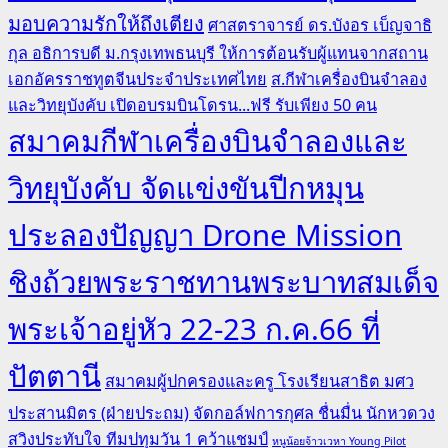
มอบความรักให้ถึงเตียง
ศาสตราจารย์ ดร.บังอร เบ็ญจาธิ
กุล อธิการบดี ม.กรุงเทพธนบุรี ให้การต้อนรับผู้แทนจากสถาน
เอกอัครราชทูตจีนประจำประเทศไทย
ส.กีฬาเครื่องบินจำลอง
และวิทยุบังคับ เปิดอบรมบินโดรน...ฟรี รับเพียง 50 คน
สมาคมกีฬาเครื่องบินจำลองและ
วิทยุบังคับ จัดแข่งขันปีกหมุน
ประลองปัญญา Drone Mission
ชิงถ้วยพระราชทานพระบาทสมเด็จ
พระเจ้าอยู่หัว 22-23 ก.ค.66 ที่
ปัตตานี
สมาคมผู้ปกครองและครู โรงเรียนสาธิต มศว
ประสานมิตร (ฝ่ายประถม) จัดกอล์ฟการกุศล ชื่นมื่น นักหวดวง
สวิงประทับใจ ทีมปทุมวัน 1 คว้าแชมป์
หนูน้อยจ้าวเวหา Young Pilot