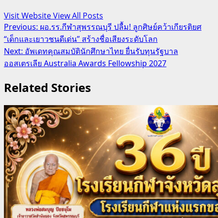
Visit Website
View All Posts
Post
Previous:
ผอ.รร.กีฬาสุพรรณบุรี ปลื้ม! ลูกศิษย์คว้าเกียรติยศ
“เด็กและเยาวชนดีเด่น” สร้างชื่อเสียงระดับโลก
navigation
Next:
อัพเดทคุณสมบัตินักศึกษาไทย ยื่นรับทุนรัฐบาล
ออสเตรเลีย Australia Awards Fellowship 2027
Related Stories