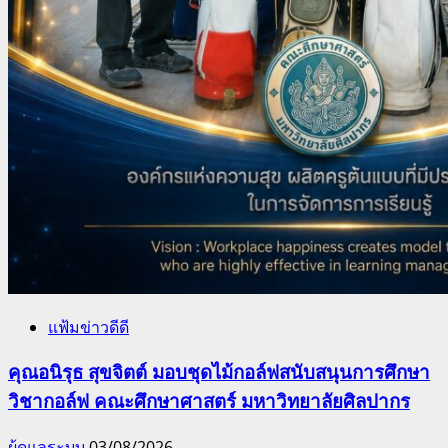
แฟ้มข่าวดีดี
คุณอนิรุธ สุขจิตต์ มอบชุดไม้กอล์ฟสนับสนุนการศึกษา
วิชากอล์ฟ คณะศึกษาศาสตร์ มหาวิทยาลัยศิลปากร
ผู้ดูแลระบบ
03/08/2026