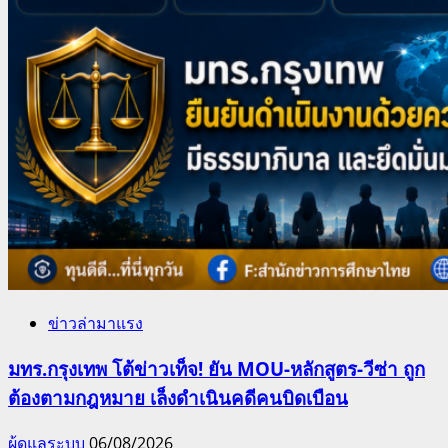
ข่าวล่ามาแรง
มทร.กรุงเทพ โต้ข่าวเท็จ! ยัน MOU-หลักสูตร-วีซ่า ถูก
ต้องตามกฎหมาย เล็งดำเนินคดีคนบิดเบือน
ผู้ดูแลระบบ
06/08/2026