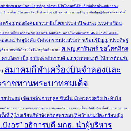
ย่างยิ่งกับ ศ.ดร.บังอร เบ็ญจาธิกุล อธิการบดี ในโอกาสที่ได้รับเกียรติดำรงตำแหน่ง “คณะ
อันหาที่สุดมิได้
มทร.รัตนโกสินทร์ เข้าเฝ้าทูลเกล้าฯ ถวายปริญญาศิลปดุษฎีบัณฑิตกิตติมศักดิ์
ณฑิตเหรียญทองสังคมธรรมาธิปไตย ประจำปี ๒๕๖๗
ร.ร.คำเขื่อน
ล ผู้สืบสานมวยไทย คว้ารางวัลบุคลากรดีเด่นสายวิชาการ ในงานครบรอบ 46 ปี มก.กำแพงแสน
องและวิทยุบังคับ จัดกิจกรรมส่งเสริมการเรียนรู้ปัญญาประดิษฐ์
ศ.พญ.ดารินทร์ ซอโสตถิกุล
ว การแข่งขันโดรนมิชชั่น ‘หนูน้อยจ้าวเวหา’
ดร.บังอร เบ็ญจาธิกุล อธิการบดี ม.กรุงเทพธนบุรี ให้การต้อนรับ
สมาคมกีฬาเครื่องบินจำลองและ
คน
ยพระราชทานพระบาทสมเด็จ
ายประถม) จัดกอล์ฟการกุศล ชื่นมื่น นักหวดวงสวิงประทับใจ
lture” จากวรรณกรรมสยองขวัญสู่กระจกสะท้อนวัฒนธรรมร่วมใหม่
อัสสัมชัญ ขึ้นนำ บาสเกตบอล
้งที่ 7
โรงเรียนกีฬาจังหวัดสุพรรณบุรี คว้าแชมป์ตะกร้อหญิง
.บังอร” อธิการบดี มกธ. นำผู้บริหาร