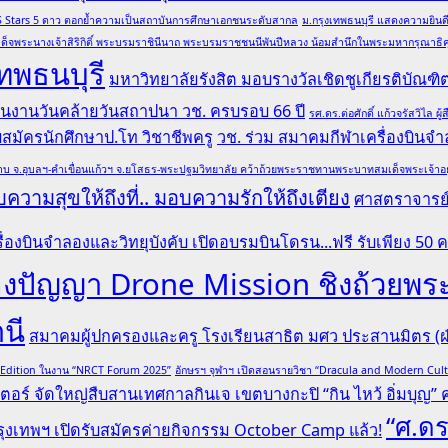
ล QS Stars 5 ดาว ตอกย้ำความเป็นสถาบันการศึกษาเอกชนระดับสากล
ม.กรุงเทพธนบุรี แสดงความยินดีอ
ด็จพระนางเจ้าสิริกิติ์ พระบรมราชินีนาถ พระบรมราชชนนีพันปีหลวง น้อมสำนึกในพระมหากรุณาธิคุณ
ทพธนบุรี
มหาวิทยาลัยรังสิต มอบรางวัลเชิดชูเกียรติบั
 ในงานวันคล้ายวันสถาปนา วช. ครบรอบ 66 ปี
รศ.ดร.ต่อศักดิ์ แก้วจรัสวิไ
รับสมัครนักศึกษาป.โท วิชาชีพครู
วช. ร่วม สมาคมกีฬาเครื่องบินจำล
บ จ.อุบลฯ-คำเขื่อนแก้วฯ จ.ยโสธร-พระปฐมวิทยาลัย คว้าถ้วยพระราชทานพระบาทสมเด็จพระเจ้าอยู่หั
ความสุขให้ถึงที่.. มอบความรักให้ถึงเตียง
ศาสตราจารย์ 
ื่องบินจำลองและวิทยุบังคับ เปิดอบรมบินโดรน...ฟรี รับเพียง 50 
ระลองปัญญา Drone Mission ชิงถ้ว
านี
สมาคมผู้ปกครองและครู โรงเรียนสาธิต มศว ประสานมิตร (ฝ่
l Edition ในงาน “NRCT Forum 2025”
อักษรฯ จุฬาฯ เปิดสอนรายวิชา “Dracula and Modern Cu
ตอร์ จัดใหญ่สืบสานเทศกาลกินเจ เขตบางกะปิ “กิน ไหว้ อิ่มบุญ” ครั
“ศ.ดร
ุงเทพฯ เปิดรับสมัครค่ายกิจกรรม October Camp แล้ว!