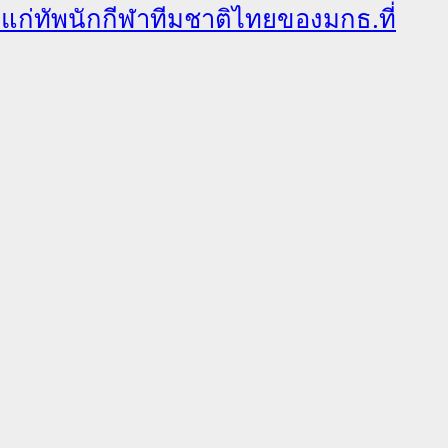
ลแก่ทัพนักกีฬาทีมชาติไทยของมกธ.ที่