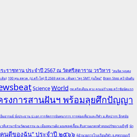
พระราชทาน ประจำปี 2567 ณ วัดศรีสุดาราม วรวิหาร
"สมจิต บุญคง
เติม)
100 ทุน สควค. (ป.ตรี–โท) ปี 2569 สสวท. เฟ้นหา “ครู SMT รุ่นใหม่”
Brain Step คว้าอันดับ
ewsbeat
World
Science
กท.คริสเตียน ควง ลูกแม่รำเพย คว้าชัยนัดแรก
โครงการสานฝันฯ พร้อมลุยศึกปัญญา
ต อิ่มอารมย์ นั่งประธาน ป.เอก การจัดการนันทนาการ การท่องเที่ยวและกีฬา ม.ศิลปากร อีกสมัย
มเวทีเสวนาข้ามวัฒนธรรม ณ เมืองหนานผิง มณฑลฝูเจี้ยน สืบสานมรดกคำสอนปรัชญาเมธีจูซี
นัก
 “คนดีของฉัน” ประจำปี ๒๕๖๖
ผู้อำนวยการโรงเรียนกีฬา จ.สุพรรณบุรี