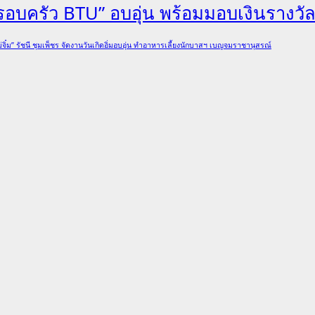
“ครอบครัว BTU” อบอุ่น พร้อมมอบเงินรางวั
่จิ๋ม” รัชนี ชุมเพ็ชร จัดงานวันเกิดอิ่มอบอุ่น ทำอาหารเลี้ยงนักบาสฯ เบญจมราชานุสรณ์