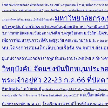
จัดพิธีต้อนรับพร้อมอัดฉีด ทัพนักกีฬาเอเชียน ยูธ เกมส์
ม.กรุงเทพธนบุรี ก้าวสู่เวทีโลก รับรางวั
กรรมการวิชาการสถาบันพระปกเกล้า”
มกธ. จัดพิธีถวายความอาลัยเบื้องหน้าพระฉายาลักษณ์ สมเ
มหาวิทยาลัยกรุงเ
แด่ สมเด็จพระเจ้าลูกยาเธอ เจ้าฟ้าสิริวัณณวรีฯ
แก้วชนูปถัมภ์ จ.ยโสธร คว้าแชมป์หนูน้อยเจ้าเวหา (รอบพิเศษ)
ว.การแพทย์แผนตะวันออก ม.รังสิต
ว.ครูสุริยเทพ ม.รังสิต เปิด
เพื่อการพัฒนาสุขภาวะที่ดีของผู้สูงวัย คณะพยาบาล ม.อ.
วารินชำรา
หน.โครงการสอนเด็กเจ็บป่วยเรื้อรัง รพ.จุฬาฯ ส่งมอบ
ผู้แทนจากสถานเอกอัครราชทูตจีนประจำประเทศไทย
ส.กีฬาเคร
วิทยุบังคับ จัดแข่งขันปีกหมุนป
พระเจ้าอยู่หัว 22-23 ก.ค.66 ที่ปัตต
ทีมปทุมวัน 1 คว้าแชมป์
หนูน้อยจ้าวเวหา Young Pilot Coding Challenge: Specia
แฮปปี้แลนด์เซ็นเ
ชาย รุ่นอายุไม่เกิน 14 ปี รายการ "3 Times Basketball League 2025"
ถ้วยพระราชทาน ม.ว.ก.
โรงเรียนนานาชาติไบรท์ตัน คอลเลจ กร