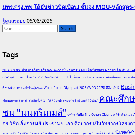
มทร.กรุงเทพ โต้ยับข่าวบิดเบือน! ชี้แจง MOU-หลักสูตร
ผู้ดูแลระบบ
06/08/2026
Search
for:
Tags
"TCAS69 มาแล้ว! ภาควิชาเครื่องกลและการบิน-อวกาศ มจพ. เปิดรับสมัคร 4 สาขาเด็ด ทั้ง ME A
เสน" ผู้อำนวยการโรงเรียนกีฬาจังหวัดสุพรรณบุรี โชว์ผลงานพร้อมแสดงความยินดีต่อผลงานระด
Busi
5 ของโลก การแข่งขันหุ่นยนต์ World Robot Olympiad 2025 (WRO 2025) ที่สิงคโปร์
คณะศึกษา
ฟุตบอลจตุรมิตรสามัคคีครั้งที่ 31 "สี่พี่น้องประคองรัก รักษ์โลกให้ยั่งยืน"
ชน "นนทรีเกมส์"
จุฬาฯ จับมือ The Ocean Cleanup ใช้กล้องและ
ดร.วิชิต อิ่มอารมย์ ประธาน ป.เอก ศิลปากร เป็นวิทยากรโครง
นิเทศศ
หวดวงสวิง "สุพศิน เรืองธรรม" ม.ศิลปากร ฉายแวว จ่อดาวรุ่งมุ่งสู่นักกอล์ฟทีมชาติ