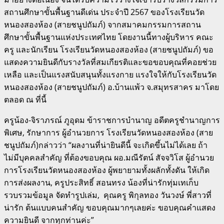
สถานศึกษาขั้นพื้นฐานดีเด่น ประจำปี 2567 ของโรงเรียนวัด
หนองสองห้อง (สายชนูปถัมภ์) จากสมาคมกรรมการสถาน
ศึกษาขั้นพื้นฐานแห่งประเทศไทย โดยงานนี้ทางผู้บริหาร คณะ
ครู และนักเรียน โรงเรียนวัดหนองสองห้อง (สายชนูปถัมภ์) ขอ
แสดงความยินดีกับรางวัลที่สมเกียรติและขอขอบคุณที่คอยช่วย
เหลือ และเป็นแรงสนับสนุนทั้งแรงกาย แรงใจให้กับโรงเรียนวัด
หนองสองห้อง (สายชนูปถัมภ์) อ.บ้านแพ้ว จ.สมุทรสาคร มาโดย
ตลอด ณ ที่นี้
ครูน้อง-จิราภรณ์ ภูอุดม ข้าราชการบำนาญ อดีตครูชำนาญการ
พิเศษ, รักษาการ ผู้อำนวยการ โรงเรียนวัดหนองสองห้อง (สาย
ชนูปถัมภ์)กล่าวว่า “ผลงานที่น่ายินดีนี้ จะเกิดขึ้นไม่ได้เลย ถ้า
ไม่มีบุคคลสำคัญ ที่ต้องขอบคุณ ผอ.มณีรัตน์ สัจจวิโส ผู้อำนวย
การโรงเรียนวัดหนองสองห้อง ผู้พยายามทั้งผลักทั้งดัน ให้เกิด
การส่งผลงาน, ครูประสิทธิ์ สอนทรง น้องที่น่ารักทุ่มเทเก็บ
รวบรวมข้อมูล จัดทำรูปเล่ม, คุณครู พิกุลทอง วันวงษ์ พี่สาวที่
น่ารัก ต้นแบบคนสำคัญ ขอบคุณมากๆเลยค่ะ ขอบคุณคำแสดง
ความยินดี จากทุกท่านค่ะ”