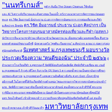
"นนทรีเกมส์"
จุฬาฯ จับมือ The Ocean Cleanup ใช้กล้อง
และ AI วิเคราะห์ปริมาณและเส้นทางขยะในแม่น้ำ หวังวางแนวทางการจัดการขยะก่อนออก
ทะเล
ดร.วิชิต อิ่มอารมย์ นั่งประธาน ป.เอก การจัดการนันทนาการ การท่องเที่ยวและกีฬา
ดร.วิชิต อิ่มอารมย์ ประธาน ป.เอก ศิลปากร เป็น
ม.ศิลปากร อีกสมัย
วิทยากรโครงการอบรมอาสาสมัครท่องเที่ยวและกีฬา (อสทก.)
นักวิชาการจีน-นานาชาติร่วมเวทีเสวนาข้ามวัฒนธรรม ณ เมืองหนานผิง มณฑลฝูเจี้ยน สืบสาน
มรดกคำสอนปรัชญาเมธีจูซี
นักหวดวงสวิง "สุพศิน เรืองธรรม" ม.ศิลปากร ฉายแวว จ่อดาวรุ่งมุ่ง
นิเทศศาสตร์ ม.กรุงเทพธนบุรี มอบรางวัล
สู่นักกอล์ฟทีมชาติ
ประกวดเรียงความ “คนดีของฉัน” ประจำปี ๒๕๖๖
ผู้
อำนวยการโรงเรียนกีฬา จ.สุพรรณบุรี จัดพิธีต้อนรับพร้อมอัดฉีด ทัพนักกีฬาเอเชียน ยูธ เกมส์
ม.กรุงเทพธนบุรี ก้าวสู่เวทีโลก รับรางวัล QS Stars 5 ดาว ตอกย้ำความเป็นสถาบันการศึกษา
เอกชนระดับสากล
ม.กรุงเทพธนบุรี แสดงความยินดีอย่างยิ่งกับ ศ.ดร.บังอร เบ็ญจาธิกุล
อธิการบดี ในโอกาสที่ได้รับเกียรติดำรงตำแหน่ง “คณะกรรมการวิชาการสถาบันพระปกเกล้า”
มกธ. จัดพิธีถวายความอาลัยเบื้องหน้าพระฉายาลักษณ์ สมเด็จพระนางเจ้าสิริกิติ์ พระบรม
ราชินีนาถ พระบรมราชชนนีพันปีหลวง น้อมสำนึกในพระมหากรุณาธิคุณอันหาที่สุดมิได้
มทร.รัตนโกสินทร์ เข้าเฝ้าทูลเกล้าฯ ถวายปริญญาศิลปดุษฎีบัณฑิตกิตติมศักดิ์ แด่ สมเด็จ
มหาวิทยาลัยกรุงเทพ
พระเจ้าลูกยาเธอ เจ้าฟ้าสิริวัณณวรีฯ