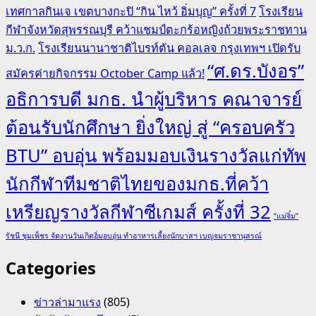
เทศกาลกินเจ เขตบางกะปิ “กิน ไหว้ อิ่มบุญ” ครั้งที่ 7
โรงเรียน
กีฬาจังหวัดสุพรรณบุรี คว้าแชมป์ตะกร้อหญิงถ้วยพระราชทาน
ม.ว.ก.
โรงเรียนนานาชาติไบรท์ตัน คอลเลจ กรุงเทพฯ เปิดรับ
“ศ.ดร.บังอร”
สมัครค่ายกิจกรรม October Camp แล้ว!
อธิการบดี มกธ. นำผู้บริหาร คณาจารย์
ต้อนรับนักศึกษา ยิ่งใหญ่ สู่ “ครอบครัว
BTU” อบอุ่น พร้อมมอบเงินรางวัลแก่ทัพ
นักกีฬาทีมชาติไทยของมกธ.ที่คว้า
เหรียญรางวัลกีฬาซีเกมส์ ครั้งที่ 32
“แม่จิ๋ม”
รัชนี ชุมเพ็ชร จัดงานวันเกิดอิ่มอบอุ่น ทำอาหารเลี้ยงนักบาสฯ เบญจมราชานุสรณ์
Categories
ข่าวล่ามาแรง
(805)