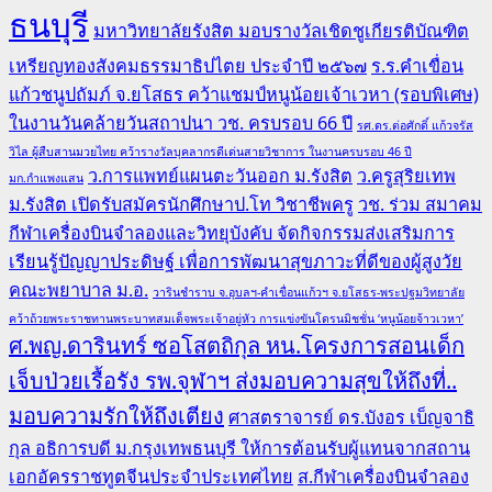
ธนบุรี
มหาวิทยาลัยรังสิต มอบรางวัลเชิดชูเกียรติบัณฑิต
เหรียญทองสังคมธรรมาธิปไตย ประจำปี ๒๕๖๗
ร.ร.คำเขื่อน
แก้วชนูปถัมภ์ จ.ยโสธร คว้าแชมป์หนูน้อยเจ้าเวหา (รอบพิเศษ)
ในงานวันคล้ายวันสถาปนา วช. ครบรอบ 66 ปี
รศ.ดร.ต่อศักดิ์ แก้วจรัส
วิไล ผู้สืบสานมวยไทย คว้ารางวัลบุคลากรดีเด่นสายวิชาการ ในงานครบรอบ 46 ปี
ว.การแพทย์แผนตะวันออก ม.รังสิต
ว.ครูสุริยเทพ
มก.กำแพงแสน
ม.รังสิต เปิดรับสมัครนักศึกษาป.โท วิชาชีพครู
วช. ร่วม สมาคม
กีฬาเครื่องบินจำลองและวิทยุบังคับ จัดกิจกรรมส่งเสริมการ
เรียนรู้ปัญญาประดิษฐ์ เพื่อการพัฒนาสุขภาวะที่ดีของผู้สูงวัย
คณะพยาบาล ม.อ.
วารินชำราบ จ.อุบลฯ-คำเขื่อนแก้วฯ จ.ยโสธร-พระปฐมวิทยาลัย
คว้าถ้วยพระราชทานพระบาทสมเด็จพระเจ้าอยู่หัว การแข่งขันโดรนมิชชั่น ‘หนูน้อยจ้าวเวหา’
ศ.พญ.ดารินทร์ ซอโสตถิกุล หน.โครงการสอนเด็ก
เจ็บป่วยเรื้อรัง รพ.จุฬาฯ ส่งมอบความสุขให้ถึงที่..
มอบความรักให้ถึงเตียง
ศาสตราจารย์ ดร.บังอร เบ็ญจาธิ
กุล อธิการบดี ม.กรุงเทพธนบุรี ให้การต้อนรับผู้แทนจากสถาน
เอกอัครราชทูตจีนประจำประเทศไทย
ส.กีฬาเครื่องบินจำลอง