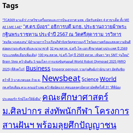
Tags
"TCAS69 มาแล้ว! ภาควิชาเครื่องกลและการบิน-อวกาศ มจพ. เปิดรับสมัคร 4 สาขาเด็ด ทั้ง ME
"ศ.ดร.บังอร" อธิการบดี มกธ. ประธานถวายผ้าพระ
AE I-ME I-AE"
กฐินพระราชทาน ประจำปี 2567 ณ วัดศรีสุดาราม วรวิหาร
"สมจิต บุญคงเสน" ผู้อำนวยการโรงเรียนกีฬาจังหวัดสุพรรณบุรี โชว์ผลงานพร้อมแสดงความยินดี
ต่อผลงานระดับชาติและนานาชาติ
32 ทุน พสวท. ป.ตรี–โท–เอก ศึกษาต่อต่างประเทศ ปี 2569
(ประเภทคัดเลือกเพิ่มเติม)
100 ทุน สควค. (ป.ตรี–โท) ปี 2569 สสวท. เฟ้นหา “ครู SMT รุ่นใหม่”
Brain Step คว้าอันดับ 5 ของโลก การแข่งขันหุ่นยนต์ World Robot Olympiad 2025 (WRO
Business
2025) ที่สิงคโปร์
Emperor penguin รวมรุ่นศิษย์เก่านักบาสฯ อัสสัมชัญ
Newsbeat
World
Science
คว้าที่ 3 บาสเกตบอล ถ้วย ค.
กท.คริสเตียน ควง ลูกแม่รำเพย คว้าชัยนัดแรก ฟุตบอลจตุรมิตรสามัคคีครั้งที่ 31 "สี่พี่น้อง
คณะศึกษาศาสตร์
ประคองรัก รักษ์โลกให้ยั่งยืน"
ม.ศิลปากร ส่งทัพนักกีฬา โครงการ
สานฝันฯ พร้อมลุยศึกปัญญาชน