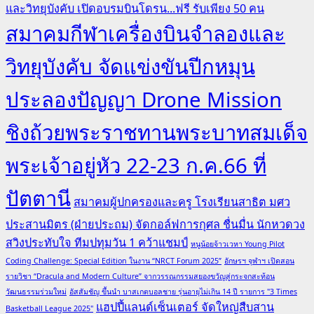
และวิทยุบังคับ เปิดอบรมบินโดรน...ฟรี รับเพียง 50 คน
สมาคมกีฬาเครื่องบินจำลองและ
วิทยุบังคับ จัดแข่งขันปีกหมุน
ประลองปัญญา Drone Mission
ชิงถ้วยพระราชทานพระบาทสมเด็จ
พระเจ้าอยู่หัว 22-23 ก.ค.66 ที่
ปัตตานี
สมาคมผู้ปกครองและครู โรงเรียนสาธิต มศว
ประสานมิตร (ฝ่ายประถม) จัดกอล์ฟการกุศล ชื่นมื่น นักหวดวง
สวิงประทับใจ ทีมปทุมวัน 1 คว้าแชมป์
หนูน้อยจ้าวเวหา Young Pilot
Coding Challenge: Special Edition ในงาน “NRCT Forum 2025”
อักษรฯ จุฬาฯ เปิดสอน
รายวิชา “Dracula and Modern Culture” จากวรรณกรรมสยองขวัญสู่กระจกสะท้อน
วัฒนธรรมร่วมใหม่
อัสสัมชัญ ขึ้นนำ บาสเกตบอลชาย รุ่นอายุไม่เกิน 14 ปี รายการ "3 Times
แฮปปี้แลนด์เซ็นเตอร์ จัดใหญ่สืบสาน
Basketball League 2025"