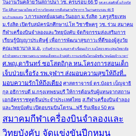
ในงานวันคล้ายวันสถาปนา วช. ครบรอบ 66 ปี
รศ.ดร.ต่อศักดิ์ แก้วจรัส
วิไล ผู้สืบสานมวยไทย คว้ารางวัลบุคลากรดีเด่นสายวิชาการ ในงานครบรอบ 46 ปี
ว.การแพทย์แผนตะวันออก ม.รังสิต
ว.ครูสุริยเทพ
มก.กำแพงแสน
ม.รังสิต เปิดรับสมัครนักศึกษาป.โท วิชาชีพครู
วช. ร่วม สมาคม
กีฬาเครื่องบินจำลองและวิทยุบังคับ จัดกิจกรรมส่งเสริมการ
เรียนรู้ปัญญาประดิษฐ์ เพื่อการพัฒนาสุขภาวะที่ดีของผู้สูงวัย
คณะพยาบาล ม.อ.
วารินชำราบ จ.อุบลฯ-คำเขื่อนแก้วฯ จ.ยโสธร-พระปฐมวิทยาลัย
คว้าถ้วยพระราชทานพระบาทสมเด็จพระเจ้าอยู่หัว การแข่งขันโดรนมิชชั่น ‘หนูน้อยจ้าวเวหา’
ศ.พญ.ดารินทร์ ซอโสตถิกุล หน.โครงการสอนเด็ก
เจ็บป่วยเรื้อรัง รพ.จุฬาฯ ส่งมอบความสุขให้ถึงที่..
มอบความรักให้ถึงเตียง
ศาสตราจารย์ ดร.บังอร เบ็ญจาธิ
กุล อธิการบดี ม.กรุงเทพธนบุรี ให้การต้อนรับผู้แทนจากสถาน
เอกอัครราชทูตจีนประจำประเทศไทย
ส.กีฬาเครื่องบินจำลอง
และวิทยุบังคับ เปิดอบรมบินโดรน...ฟรี รับเพียง 50 คน
สมาคมกีฬาเครื่องบินจำลองและ
วิทยุบังคับ จัดแข่งขันปีกหมุน