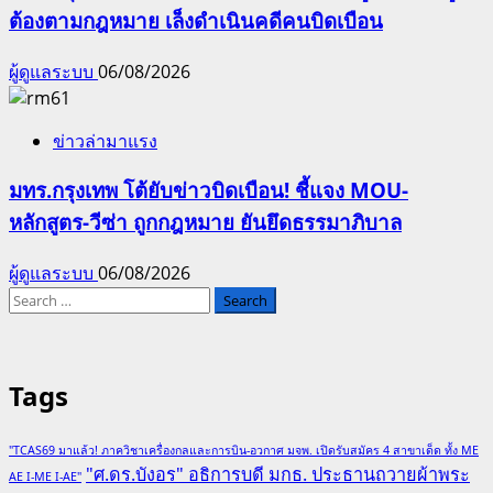
ต้องตามกฎหมาย เล็งดำเนินคดีคนบิดเบือน
ผู้ดูแลระบบ
06/08/2026
ข่าวล่ามาแรง
มทร.กรุงเทพ โต้ยับข่าวบิดเบือน! ชี้แจง MOU-
หลักสูตร-วีซ่า ถูกกฎหมาย ยันยึดธรรมาภิบาล
ผู้ดูแลระบบ
06/08/2026
Search
for:
Tags
"TCAS69 มาแล้ว! ภาควิชาเครื่องกลและการบิน-อวกาศ มจพ. เปิดรับสมัคร 4 สาขาเด็ด ทั้ง ME
"ศ.ดร.บังอร" อธิการบดี มกธ. ประธานถวายผ้าพระ
AE I-ME I-AE"