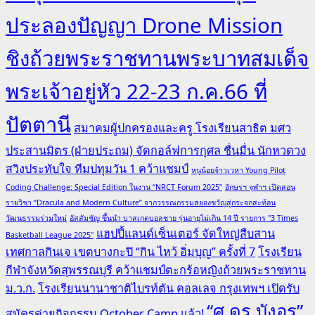
ประลองปัญญา Drone Mission
ชิงถ้วยพระราชทานพระบาทสมเด็จ
พระเจ้าอยู่หัว 22-23 ก.ค.66 ที่
ปัตตานี
สมาคมผู้ปกครองและครู โรงเรียนสาธิต มศว
ประสานมิตร (ฝ่ายประถม) จัดกอล์ฟการกุศล ชื่นมื่น นักหวดวง
สวิงประทับใจ ทีมปทุมวัน 1 คว้าแชมป์
หนูน้อยจ้าวเวหา Young Pilot
Coding Challenge: Special Edition ในงาน “NRCT Forum 2025”
อักษรฯ จุฬาฯ เปิดสอน
รายวิชา “Dracula and Modern Culture” จากวรรณกรรมสยองขวัญสู่กระจกสะท้อน
วัฒนธรรมร่วมใหม่
อัสสัมชัญ ขึ้นนำ บาสเกตบอลชาย รุ่นอายุไม่เกิน 14 ปี รายการ "3 Times
แฮปปี้แลนด์เซ็นเตอร์ จัดใหญ่สืบสาน
Basketball League 2025"
เทศกาลกินเจ เขตบางกะปิ “กิน ไหว้ อิ่มบุญ” ครั้งที่ 7
โรงเรียน
กีฬาจังหวัดสุพรรณบุรี คว้าแชมป์ตะกร้อหญิงถ้วยพระราชทาน
ม.ว.ก.
โรงเรียนนานาชาติไบรท์ตัน คอลเลจ กรุงเทพฯ เปิดรับ
“ศ.ดร.บังอร”
สมัครค่ายกิจกรรม October Camp แล้ว!