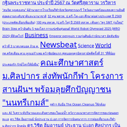
กฐินพระราชทาน ประจำปี 2567 ณ วัดศรีสุดาราม วรวิหาร
"สมจิต บุญคงเสน" ผู้อำนวยการโรงเรียนกีฬาจังหวัดสุพรรณบุรี โชว์ผลงานพร้อมแสดงความยินดี
ต่อผลงานระดับชาติและนานาชาติ
32 ทุน พสวท. ป.ตรี–โท–เอก ศึกษาต่อต่างประเทศ ปี 2569
(ประเภทคัดเลือกเพิ่มเติม)
100 ทุน สควค. (ป.ตรี–โท) ปี 2569 สสวท. เฟ้นหา “ครู SMT รุ่นใหม่”
Brain Step คว้าอันดับ 5 ของโลก การแข่งขันหุ่นยนต์ World Robot Olympiad 2025 (WRO
Business
2025) ที่สิงคโปร์
Emperor penguin รวมรุ่นศิษย์เก่านักบาสฯ อัสสัมชัญ
Newsbeat
World
Science
คว้าที่ 3 บาสเกตบอล ถ้วย ค.
กท.คริสเตียน ควง ลูกแม่รำเพย คว้าชัยนัดแรก ฟุตบอลจตุรมิตรสามัคคีครั้งที่ 31 "สี่พี่น้อง
คณะศึกษาศาสตร์
ประคองรัก รักษ์โลกให้ยั่งยืน"
ม.ศิลปากร ส่งทัพนักกีฬา โครงการ
สานฝันฯ พร้อมลุยศึกปัญญาชน
"นนทรีเกมส์"
จุฬาฯ จับมือ The Ocean Cleanup ใช้กล้อง
และ AI วิเคราะห์ปริมาณและเส้นทางขยะในแม่น้ำ หวังวางแนวทางการจัดการขยะก่อนออก
ทะเล
ดร.วิชิต อิ่มอารมย์ นั่งประธาน ป.เอก การจัดการนันทนาการ การท่องเที่ยวและกีฬา
ดร.วิชิต อิ่มอารมย์ ประธาน ป.เอก ศิลปากร เป็น
ม.ศิลปากร อีกสมัย