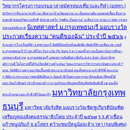
วิทยากรโครงการอบรมอาสาสมัครท่องเที่ยวและกีฬา (อสทก.)
นักวิชาการจีน-นานาชาติร่วมเวทีเสวนาข้ามวัฒนธรรม ณ เมืองหนานผิง มณฑลฝูเจี้ยน สืบสาน
มรดกคำสอนปรัชญาเมธีจูซี
นักหวดวงสวิง "สุพศิน เรืองธรรม" ม.ศิลปากร ฉายแวว จ่อดาวรุ่งมุ่ง
นิเทศศาสตร์ ม.กรุงเทพธนบุรี มอบรางวัล
สู่นักกอล์ฟทีมชาติ
ประกวดเรียงความ “คนดีของฉัน” ประจำปี ๒๕๖๖
ผู้
อำนวยการโรงเรียนกีฬา จ.สุพรรณบุรี จัดพิธีต้อนรับพร้อมอัดฉีด ทัพนักกีฬาเอเชียน ยูธ เกมส์
ม.กรุงเทพธนบุรี ก้าวสู่เวทีโลก รับรางวัล QS Stars 5 ดาว ตอกย้ำความเป็นสถาบันการศึกษา
เอกชนระดับสากล
ม.กรุงเทพธนบุรี แสดงความยินดีอย่างยิ่งกับ ศ.ดร.บังอร เบ็ญจาธิกุล
อธิการบดี ในโอกาสที่ได้รับเกียรติดำรงตำแหน่ง “คณะกรรมการวิชาการสถาบันพระปกเกล้า”
มกธ. จัดพิธีถวายความอาลัยเบื้องหน้าพระฉายาลักษณ์ สมเด็จพระนางเจ้าสิริกิติ์ พระบรม
ราชินีนาถ พระบรมราชชนนีพันปีหลวง น้อมสำนึกในพระมหากรุณาธิคุณอันหาที่สุดมิได้
มทร.รัตนโกสินทร์ เข้าเฝ้าทูลเกล้าฯ ถวายปริญญาศิลปดุษฎีบัณฑิตกิตติมศักดิ์ แด่ สมเด็จ
มหาวิทยาลัยกรุงเทพ
พระเจ้าลูกยาเธอ เจ้าฟ้าสิริวัณณวรีฯ
ธนบุรี
มหาวิทยาลัยรังสิต มอบรางวัลเชิดชูเกียรติบัณฑิต
เหรียญทองสังคมธรรมาธิปไตย ประจำปี ๒๕๖๗
ร.ร.คำเขื่อน
แก้วชนูปถัมภ์ จ.ยโสธร คว้าแชมป์หนูน้อยเจ้าเวหา (รอบพิเศษ)