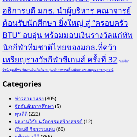
อธิการบดี มกธ. นำผู้บริหาร คณาจารย์
ต้อนรับนักศึกษา ยิ่งใหญ่ สู่ “ครอบครัว
BTU” อบอุ่น พร้อมมอบเงินรางวัลแก่ทัพ
นักกีฬาทีมชาติไทยของมกธ.ที่คว้า
เหรียญรางวัลกีฬาซีเกมส์ ครั้งที่ 32
“แม่จิ๋ม”
รัชนี ชุมเพ็ชร จัดงานวันเกิดอิ่มอบอุ่น ทำอาหารเลี้ยงนักบาสฯ เบญจมราชานุสรณ์
Categories
ข่าวล่ามาแรง
(805)
จัดอันดับการศึกษา
(5)
ทุนดีดี
(222)
ผลงานวิจัย นวัตกรรมสร้างสรรค์
(12)
เรียนดี กิจกรรมเด่น
(60)
แฟ้มข่าวดีดี
(356)