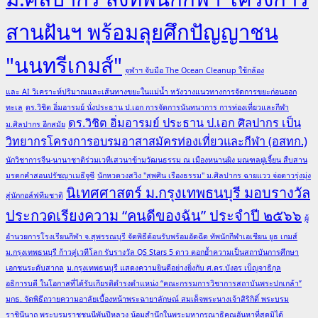
สานฝันฯ พร้อมลุยศึกปัญญาชน
"นนทรีเกมส์"
จุฬาฯ จับมือ The Ocean Cleanup ใช้กล้อง
และ AI วิเคราะห์ปริมาณและเส้นทางขยะในแม่น้ำ หวังวางแนวทางการจัดการขยะก่อนออก
ทะเล
ดร.วิชิต อิ่มอารมย์ นั่งประธาน ป.เอก การจัดการนันทนาการ การท่องเที่ยวและกีฬา
ดร.วิชิต อิ่มอารมย์ ประธาน ป.เอก ศิลปากร เป็น
ม.ศิลปากร อีกสมัย
วิทยากรโครงการอบรมอาสาสมัครท่องเที่ยวและกีฬา (อสทก.)
นักวิชาการจีน-นานาชาติร่วมเวทีเสวนาข้ามวัฒนธรรม ณ เมืองหนานผิง มณฑลฝูเจี้ยน สืบสาน
มรดกคำสอนปรัชญาเมธีจูซี
นักหวดวงสวิง "สุพศิน เรืองธรรม" ม.ศิลปากร ฉายแวว จ่อดาวรุ่งมุ่ง
นิเทศศาสตร์ ม.กรุงเทพธนบุรี มอบรางวัล
สู่นักกอล์ฟทีมชาติ
ประกวดเรียงความ “คนดีของฉัน” ประจำปี ๒๕๖๖
ผู้
อำนวยการโรงเรียนกีฬา จ.สุพรรณบุรี จัดพิธีต้อนรับพร้อมอัดฉีด ทัพนักกีฬาเอเชียน ยูธ เกมส์
ม.กรุงเทพธนบุรี ก้าวสู่เวทีโลก รับรางวัล QS Stars 5 ดาว ตอกย้ำความเป็นสถาบันการศึกษา
เอกชนระดับสากล
ม.กรุงเทพธนบุรี แสดงความยินดีอย่างยิ่งกับ ศ.ดร.บังอร เบ็ญจาธิกุล
อธิการบดี ในโอกาสที่ได้รับเกียรติดำรงตำแหน่ง “คณะกรรมการวิชาการสถาบันพระปกเกล้า”
มกธ. จัดพิธีถวายความอาลัยเบื้องหน้าพระฉายาลักษณ์ สมเด็จพระนางเจ้าสิริกิติ์ พระบรม
ราชินีนาถ พระบรมราชชนนีพันปีหลวง น้อมสำนึกในพระมหากรุณาธิคุณอันหาที่สุดมิได้