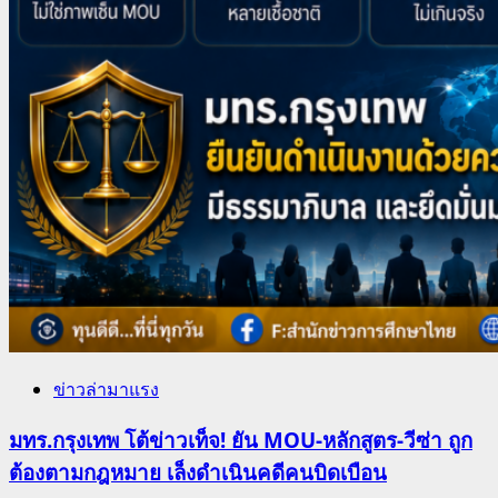
ข่าวล่ามาแรง
มทร.กรุงเทพ โต้ข่าวเท็จ! ยัน MOU-หลักสูตร-วีซ่า ถูก
ต้องตามกฎหมาย เล็งดำเนินคดีคนบิดเบือน