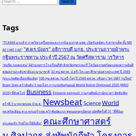
Search
for:
Tags
"TCAS69 มาแล้ว! ภาควิชาเครื่องกลและการบิน-อวกาศ มจพ. เปิดรับสมัคร 4 สาขาเด็ด ทั้ง ME
"ศ.ดร.บังอร" อธิการบดี มกธ. ประธานถวายผ้าพระ
AE I-ME I-AE"
กฐินพระราชทาน ประจำปี 2567 ณ วัดศรีสุดาราม วรวิหาร
"สมจิต บุญคงเสน" ผู้อำนวยการโรงเรียนกีฬาจังหวัดสุพรรณบุรี โชว์ผลงานพร้อมแสดงความยินดี
ต่อผลงานระดับชาติและนานาชาติ
32 ทุน พสวท. ป.ตรี–โท–เอก ศึกษาต่อต่างประเทศ ปี 2569
(ประเภทคัดเลือกเพิ่มเติม)
100 ทุน สควค. (ป.ตรี–โท) ปี 2569 สสวท. เฟ้นหา “ครู SMT รุ่นใหม่”
Brain Step คว้าอันดับ 5 ของโลก การแข่งขันหุ่นยนต์ World Robot Olympiad 2025 (WRO
Business
2025) ที่สิงคโปร์
Emperor penguin รวมรุ่นศิษย์เก่านักบาสฯ อัสสัมชัญ
Newsbeat
World
Science
คว้าที่ 3 บาสเกตบอล ถ้วย ค.
กท.คริสเตียน ควง ลูกแม่รำเพย คว้าชัยนัดแรก ฟุตบอลจตุรมิตรสามัคคีครั้งที่ 31 "สี่พี่น้อง
คณะศึกษาศาสตร์
ประคองรัก รักษ์โลกให้ยั่งยืน"
ม.ศิลปากร ส่งทัพนักกีฬา โครงการ