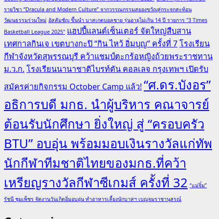
รายวิชา “Dracula and Modern Culture” จากวรรณกรรมสยองขวัญสู่กระจกสะท้อน
วัฒนธรรมร่วมใหม่
อัสสัมชัญ ขึ้นนำ บาสเกตบอลชาย รุ่นอายุไม่เกิน 14 ปี รายการ "3 Times
แฮปปี้แลนด์เซ็นเตอร์ จัดใหญ่สืบสาน
Basketball League 2025"
เทศกาลกินเจ เขตบางกะปิ “กิน ไหว้ อิ่มบุญ” ครั้งที่ 7
โรงเรียน
กีฬาจังหวัดสุพรรณบุรี คว้าแชมป์ตะกร้อหญิงถ้วยพระราชทาน
ม.ว.ก.
โรงเรียนนานาชาติไบรท์ตัน คอลเลจ กรุงเทพฯ เปิดรับ
“ศ.ดร.บังอร”
สมัครค่ายกิจกรรม October Camp แล้ว!
อธิการบดี มกธ. นำผู้บริหาร คณาจารย์
ต้อนรับนักศึกษา ยิ่งใหญ่ สู่ “ครอบครัว
BTU” อบอุ่น พร้อมมอบเงินรางวัลแก่ทัพ
นักกีฬาทีมชาติไทยของมกธ.ที่คว้า
เหรียญรางวัลกีฬาซีเกมส์ ครั้งที่ 32
“แม่จิ๋ม”
รัชนี ชุมเพ็ชร จัดงานวันเกิดอิ่มอบอุ่น ทำอาหารเลี้ยงนักบาสฯ เบญจมราชานุสรณ์