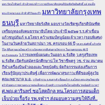
มทร.รัตนโกสินทร์ เข้าเฝ้าทูลเกล้าฯ ถวายปริญญาศิลปดุษฎีบัณฑิตกิตติมศักดิ์ แด่ สมเด็จ
มหาวิทยาลัยกรุงเทพ
พระเจ้าลูกยาเธอ เจ้าฟ้าสิริวัณณวรีฯ
ธนบุรี
มหาวิทยาลัยรังสิต มอบรางวัลเชิดชูเกียรติบัณฑิต
เหรียญทองสังคมธรรมาธิปไตย ประจำปี ๒๕๖๗
ร.ร.คำเขื่อน
แก้วชนูปถัมภ์ จ.ยโสธร คว้าแชมป์หนูน้อยเจ้าเวหา (รอบพิเศษ)
ในงานวันคล้ายวันสถาปนา วช. ครบรอบ 66 ปี
รศ.ดร.ต่อศักดิ์ แก้วจรัส
วิไล ผู้สืบสานมวยไทย คว้ารางวัลบุคลากรดีเด่นสายวิชาการ ในงานครบรอบ 46 ปี
ว.การแพทย์แผนตะวันออก ม.รังสิต
ว.ครูสุริยเทพ
มก.กำแพงแสน
ม.รังสิต เปิดรับสมัครนักศึกษาป.โท วิชาชีพครู
วช. ร่วม สมาคม
กีฬาเครื่องบินจำลองและวิทยุบังคับ จัดกิจกรรมส่งเสริมการ
เรียนรู้ปัญญาประดิษฐ์ เพื่อการพัฒนาสุขภาวะที่ดีของผู้สูงวัย
คณะพยาบาล ม.อ.
วารินชำราบ จ.อุบลฯ-คำเขื่อนแก้วฯ จ.ยโสธร-พระปฐมวิทยาลัย
คว้าถ้วยพระราชทานพระบาทสมเด็จพระเจ้าอยู่หัว การแข่งขันโดรนมิชชั่น ‘หนูน้อยจ้าวเวหา’
ศ.พญ.ดารินทร์ ซอโสตถิกุล หน.โครงการสอนเด็ก
เจ็บป่วยเรื้อรัง รพ.จุฬาฯ ส่งมอบความสุขให้ถึงที่..