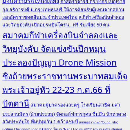
มอบความรักให้ถึงเตียง
ศาสตราจารย์ ดร.บังอร เบ็ญจาธิ
กุล อธิการบดี ม.กรุงเทพธนบุรี ให้การต้อนรับผู้แทนจากสถาน
เอกอัครราชทูตจีนประจำประเทศไทย
ส.กีฬาเครื่องบินจำลอง
และวิทยุบังคับ เปิดอบรมบินโดรน...ฟรี รับเพียง 50 คน
สมาคมกีฬาเครื่องบินจำลองและ
วิทยุบังคับ จัดแข่งขันปีกหมุน
ประลองปัญญา Drone Mission
ชิงถ้วยพระราชทานพระบาทสมเด็จ
พระเจ้าอยู่หัว 22-23 ก.ค.66 ที่
ปัตตานี
สมาคมผู้ปกครองและครู โรงเรียนสาธิต มศว
ประสานมิตร (ฝ่ายประถม) จัดกอล์ฟการกุศล ชื่นมื่น นักหวดวง
สวิงประทับใจ ทีมปทุมวัน 1 คว้าแชมป์
หนูน้อยจ้าวเวหา Young Pilot
Coding Challenge: Special Edition ในงาน “NRCT Forum 2025”
อักษรฯ จุฬาฯ เปิดสอน