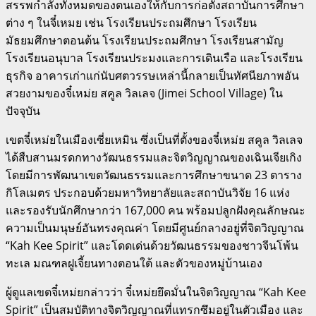
สรรพกำลังทั้งหมดของตนเองให้กับการก่อตั้งสถาบันการศึกษา
ต่าง ๆ ในจี๋เหมย เช่น โรงเรียนประถมศึกษา โรงเรียน
มัธยมศึกษาตอนต้น โรงเรียนประถมศึกษา โรงเรียนสามัญ
โรงเรียนอนุบาล โรงเรียนประมงและการเดินเรือ และโรงเรียน
ธุรกิจ อาคารเก่าแก่นับศตวรรษเหล่านี้กลายเป็นทัศนียภาพอัน
สวยงามของจี๋เหม่ย สคูล วิลเลจ (Jimei School Village) ใน
ปัจจุบัน
เขตจี๋เหม่ยในเมืองเซี่ยเหมิน ซึ่งเป็นที่ตั้งของจี๋เหม่ย สคูล วิลเลจ
ได้สืบสานมรดกทางวัฒนธรรมและจิตวิญญาณของเฉินเจียเกิง
โดยมีการพัฒนาเขตวัฒนธรรมและการศึกษาขนาด 23 ตาราง
กิโลเมตร ประกอบด้วยมหาวิทยาลัยและสถาบันวิจัย 16 แห่ง
และรองรับนักศึกษากว่า 167,000 คน พร้อมปลูกฝังคุณลักษณะ
ความเป็นมนุษย์อันทรงคุณค่า โดยมีศูนย์กลางอยู่ที่จิตวิญญาณ
“Kah Kee Spirit” และโดดเด่นด้วยวัฒนธรรมของชาวจีนโพ้น
ทะเล มณฑลฝูเจี้ยนทางตอนใต้ และตัวของหมู่บ้านเอง
ผู้ดูแลเขตจี๋เหม่ยกล่าวว่า จี๋เหม่ยยึดมั่นในจิตวิญญาณ “Kah Kee
Spirit” เป็นสมบัติทางจิตวิญญาณที่แทรกซึมอยู่ในตัวเมือง และ