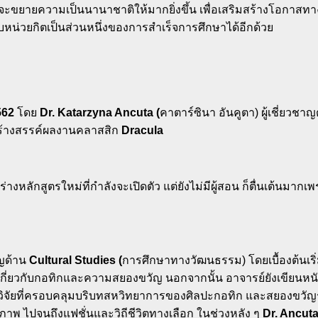
ะขยายความเป็นนานาชาติให้มากยิ่งขึ้น เพื่อเสริมสร้างโอกาสทางว
บหน่วยกิตเป็นส่วนหนึ่งของการสำเร็จการศึกษาได้อีกด้วย
562
โดย
Dr. Katarzyna Ancuta (
คาตาร์ซินา อันคูตา) ผู้เชี่ย
้างสรรค์ผลงานคลาสสิก
Dracula
ร่างหลักสูตรใหม่ที่กำลังจะเปิดตัว แต่ยังไม่มีผู้สอน ก็ตื่นเต้นม
ญด้าน
Cultural Studies (
การศึกษาทางวัฒนธรรม) โดยเบื้องต้นเร
กเกี่ยวกับกอทิกและความสยองขวัญ นอกจากนั้น อาจารย์ยังเขียนหน
ิจัยที่ครอบคลุมบริบทสหวิทยาการของศิลปะกอทิก และสยองขวัญร่วม
พ ไปจนถึงแฟชั่นและวิถีชีวิตทางเลือก ในช่วงหลัง ๆ
Dr. Ancut