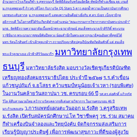
อำนวยการโรงเรียนกีฬา จ.สุพรรณบุรี จัดพิธีต้อนรับพร้อมอัดฉีด ทัพนักกีฬาเอเชียน ยูธ เกมส์
ม.กรุงเทพธนบุรี ก้าวสู่เวทีโลก รับรางวัล QS Stars 5 ดาว ตอกย้ำความเป็นสถาบันการศึกษา
เอกชนระดับสากล
ม.กรุงเทพธนบุรี แสดงความยินดีอย่างยิ่งกับ ศ.ดร.บังอร เบ็ญจาธิกุล
อธิการบดี ในโอกาสที่ได้รับเกียรติดำรงตำแหน่ง “คณะกรรมการวิชาการสถาบันพระปกเกล้า”
มกธ. จัดพิธีถวายความอาลัยเบื้องหน้าพระฉายาลักษณ์ สมเด็จพระนางเจ้าสิริกิติ์ พระบรม
ราชินีนาถ พระบรมราชชนนีพันปีหลวง น้อมสำนึกในพระมหากรุณาธิคุณอันหาที่สุดมิได้
มทร.รัตนโกสินทร์ เข้าเฝ้าทูลเกล้าฯ ถวายปริญญาศิลปดุษฎีบัณฑิตกิตติมศักดิ์ แด่ สมเด็จ
มหาวิทยาลัยกรุงเทพ
พระเจ้าลูกยาเธอ เจ้าฟ้าสิริวัณณวรีฯ
ธนบุรี
มหาวิทยาลัยรังสิต มอบรางวัลเชิดชูเกียรติบัณฑิต
เหรียญทองสังคมธรรมาธิปไตย ประจำปี ๒๕๖๗
ร.ร.คำเขื่อน
แก้วชนูปถัมภ์ จ.ยโสธร คว้าแชมป์หนูน้อยเจ้าเวหา (รอบพิเศษ)
ในงานวันคล้ายวันสถาปนา วช. ครบรอบ 66 ปี
รศ.ดร.ต่อศักดิ์ แก้วจรัส
วิไล ผู้สืบสานมวยไทย คว้ารางวัลบุคลากรดีเด่นสายวิชาการ ในงานครบรอบ 46 ปี
ว.การแพทย์แผนตะวันออก ม.รังสิต
ว.ครูสุริยเทพ
มก.กำแพงแสน
ม.รังสิต เปิดรับสมัครนักศึกษาป.โท วิชาชีพครู
วช. ร่วม สมาคม
กีฬาเครื่องบินจำลองและวิทยุบังคับ จัดกิจกรรมส่งเสริมการ
เรียนรู้ปัญญาประดิษฐ์ เพื่อการพัฒนาสุขภาวะที่ดีของผู้สูงวัย