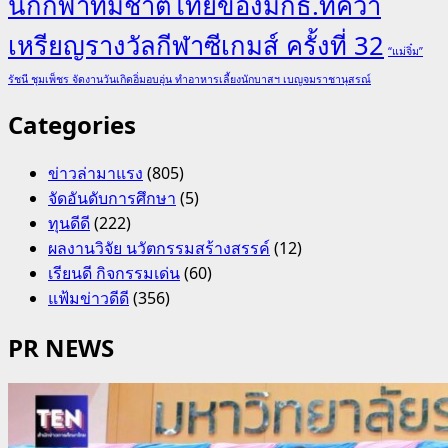
นักกีฬาทีมชาติไทยของมกธ.ที่คว้า
เหรียญรางวัลกีฬาซีเกมส์ ครั้งที่ 32
“แม่จิ๋ม”
รัชนี ชุมเพ็ชร จัดงานวันเกิดอิ่มอบอุ่น ทำอาหารเลี้ยงนักบาสฯ เบญจมราชานุสรณ์
Categories
ข่าวล่ามาแรง
(805)
จัดอันดับการศึกษา
(5)
ทุนดีดี
(222)
ผลงานวิจัย นวัตกรรมสร้างสรรค์
(12)
เรียนดี กิจกรรมเด่น
(60)
แฟ้มข่าวดีดี
(356)
PR NEWS