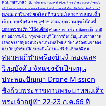
คณะพยาบาล ม.อ.
วารินชำราบ จ.อุบลฯ-คำเขื่อนแก้วฯ จ.ยโสธร-พระปฐมวิทยาลัย
คว้าถ้วยพระราชทานพระบาทสมเด็จพระเจ้าอยู่หัว การแข่งขันโดรนมิชชั่น ‘หนูน้อยจ้าวเวหา’
ศ.พญ.ดารินทร์ ซอโสตถิกุล หน.โครงการสอนเด็ก
เจ็บป่วยเรื้อรัง รพ.จุฬาฯ ส่งมอบความสุขให้ถึงที่..
มอบความรักให้ถึงเตียง
ศาสตราจารย์ ดร.บังอร เบ็ญจาธิ
กุล อธิการบดี ม.กรุงเทพธนบุรี ให้การต้อนรับผู้แทนจากสถาน
เอกอัครราชทูตจีนประจำประเทศไทย
ส.กีฬาเครื่องบินจำลอง
และวิทยุบังคับ เปิดอบรมบินโดรน...ฟรี รับเพียง 50 คน
สมาคมกีฬาเครื่องบินจำลองและ
วิทยุบังคับ จัดแข่งขันปีกหมุน
ประลองปัญญา Drone Mission
ชิงถ้วยพระราชทานพระบาทสมเด็จ
พระเจ้าอยู่หัว 22-23 ก.ค.66 ที่