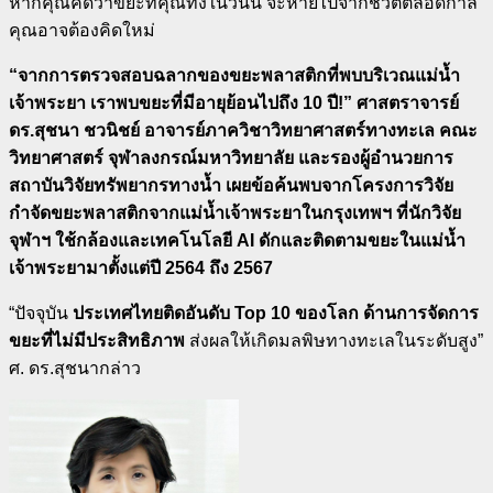
หากคุณคิดว่าขยะที่คุณทิ้งในวันนี้ จะหายไปจากชีวิตตลอดกาล
คุณอาจต้องคิดใหม่
“
จากการตรวจสอบฉลากของขยะพลาสติกที่พบบริเวณแม่น้ำ
เจ้าพระยา เราพบขยะที่มีอายุย้อนไปถึง
10
ปี!”
ศาสตราจารย์
ดร.สุชนา ชวนิชย์ อาจารย์ภาควิชาวิทยาศาสตร์ทางทะเล คณะ
วิทยาศาสตร์ จุฬาลงกรณ์มหาวิทยาลัย
และรองผู้อำนวยการ
สถาบันวิจัยทรัพยากรทางน้ำ
เผยข้อค้นพบจาก
โครงการวิจัย
กำจัดขยะพลาสติกจากแม่น้ำเจ้าพระยาในกรุงเทพฯ
ที่นักวิจัย
จุฬาฯ ใช้กล้องและเทคโนโลยี
AI
ดักและติดตามขยะในแม่น้ำ
เจ้าพระยามาตั้งแต่ปี
2564
ถึง
2567
“
ปัจจุบัน
ประเทศไทยติดอันดับ
Top 10
ของโลก ด้านการจัดการ
ขยะที่ไม่มีประสิทธิภาพ
ส่งผลให้เกิดมลพิษทางทะเลในระดับสูง”
ศ. ดร.สุชนากล่าว