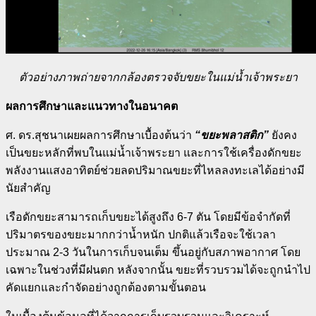
ตัวอย่างภาพถ่ายจากกล้องตรวจจับขยะในแม่น้ำเจ้าพระยา
ผลการศึกษาและแนวทางในอนาคต
ศ. ดร.สุชนาเผยผลการศึกษาเบื้องต้นว่า
“
ขยะพลาสติก”
ยังคง
เป็นขยะหลักที่พบในแม่น้ำเจ้าพระยา และการใช้เครื่องดักขยะ
พลังงานแสงอาทิตย์ช่วยลดปริมาณขยะที่ไหลลงทะเลได้อย่างมี
นัยสำคัญ
เรือดักขยะสามารถเก็บขยะได้สูงถึง
6-7
ตัน โดยมีข้อจำกัดที่
ปริมาตรของขยะมากกว่าน้ำหนัก ปกติแล้วเรือจะใช้เวลา
ประมาณ
2-3
วันในการเก็บจนเต็ม ขึ้นอยู่กับสภาพอากาศ โดย
เฉพาะในช่วงที่มีฝนตก หลังจากนั้น ขยะที่รวบรวมได้จะถูกนำไป
คัดแยกและกำจัดอย่างถูกต้องตามขั้นตอน