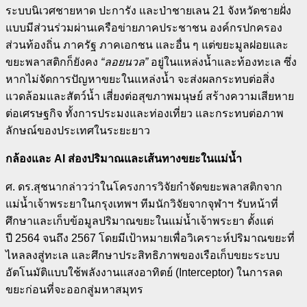
ระบบนิเวศชายหาด ปะการัง และป่าชายเลน
21
จังหวัดชายฝั่ง
แบบมีส่วนร่วมผ่านเครือข่ายภาคประชาชน องค์กรปกครอง
ส่วนท้องถิ่น ภาครัฐ ภาคเอกชน และอื่น ๆ แต่ขยะมูลฝอยและ
ขยะพลาสติกก็ยังคง
“
ลอยนวล”
อยู่ในแหล่งน้ำและท้องทะเล ซึ่ง
หากไม่จัดการปัญหาขยะในแหล่งน้ำ จะส่งผลกระทบต่อสิ่ง
แวดล้อมและสัตว์น้ำ เสี่ยงต่อสุขภาพมนุษย์ สร้างความเสียหาย
ต่อเศรษฐกิจ ทั้งการประมงและท่องเที่ยว และกระทบต่อภาพ
ลักษณ์ของประเทศในระยะยาว
กล้องและ
AI
ส่องปริมาณและเส้นทางขยะในแม่น้ำ
ศ. ดร.สุชนากล่าวว่าใน
โครงการวิจัยกำจัดขยะพลาสติกจาก
แม่น้ำเจ้าพระยาในกรุงเทพฯ
ทีมนักวิจัยจากจุฬาฯ รับหน้าที่
ศึกษาและเก็บข้อมูลปริมาณขยะในแม่น้ำเจ้าพระยา ตั้งแต่
ปี
2564
จนถึง
2567
โดยมีเป้าหมายเพื่อวิเคราะห์ปริมาณขยะที่
ไหลลงสู่ทะเล และศึกษาประสิทธิภาพของเรือเก็บขยะระบบ
อัตโนมัติแบบใช้พลังงานแสงอาทิตย์ (
Interceptor)
ในการลด
ขยะก่อนที่จะออกสู่มหาสมุทร