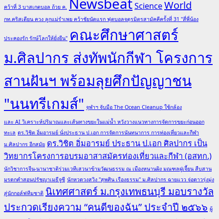
Newsbeat
World
Science
คว้าที่ 3 บาสเกตบอล ถ้วย ค.
กท.คริสเตียน ควง ลูกแม่รำเพย คว้าชัยนัดแรก ฟุตบอลจตุรมิตรสามัคคีครั้งที่ 31 "สี่พี่น้อง
คณะศึกษาศาสตร์
ประคองรัก รักษ์โลกให้ยั่งยืน"
ม.ศิลปากร ส่งทัพนักกีฬา โครงการ
สานฝันฯ พร้อมลุยศึกปัญญาชน
"นนทรีเกมส์"
จุฬาฯ จับมือ The Ocean Cleanup ใช้กล้อง
และ AI วิเคราะห์ปริมาณและเส้นทางขยะในแม่น้ำ หวังวางแนวทางการจัดการขยะก่อนออก
ทะเล
ดร.วิชิต อิ่มอารมย์ นั่งประธาน ป.เอก การจัดการนันทนาการ การท่องเที่ยวและกีฬา
ดร.วิชิต อิ่มอารมย์ ประธาน ป.เอก ศิลปากร เป็น
ม.ศิลปากร อีกสมัย
วิทยากรโครงการอบรมอาสาสมัครท่องเที่ยวและกีฬา (อสทก.)
นักวิชาการจีน-นานาชาติร่วมเวทีเสวนาข้ามวัฒนธรรม ณ เมืองหนานผิง มณฑลฝูเจี้ยน สืบสาน
มรดกคำสอนปรัชญาเมธีจูซี
นักหวดวงสวิง "สุพศิน เรืองธรรม" ม.ศิลปากร ฉายแวว จ่อดาวรุ่งมุ่ง
นิเทศศาสตร์ ม.กรุงเทพธนบุรี มอบรางวัล
สู่นักกอล์ฟทีมชาติ
ประกวดเรียงความ “คนดีของฉัน” ประจำปี ๒๕๖๖
ผู้