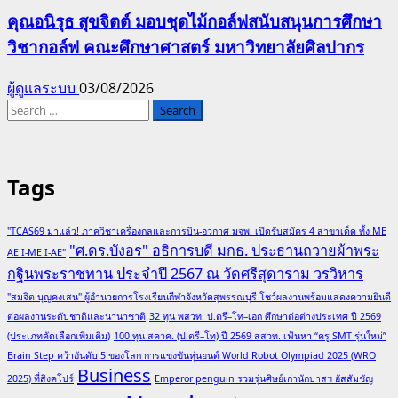
คุณอนิรุธ สุขจิตต์ มอบชุดไม้กอล์ฟสนับสนุนการศึกษา
วิชากอล์ฟ คณะศึกษาศาสตร์ มหาวิทยาลัยศิลปากร
ผู้ดูแลระบบ
03/08/2026
Search
for:
Tags
"TCAS69 มาแล้ว! ภาควิชาเครื่องกลและการบิน-อวกาศ มจพ. เปิดรับสมัคร 4 สาขาเด็ด ทั้ง ME
"ศ.ดร.บังอร" อธิการบดี มกธ. ประธานถวายผ้าพระ
AE I-ME I-AE"
กฐินพระราชทาน ประจำปี 2567 ณ วัดศรีสุดาราม วรวิหาร
"สมจิต บุญคงเสน" ผู้อำนวยการโรงเรียนกีฬาจังหวัดสุพรรณบุรี โชว์ผลงานพร้อมแสดงความยินดี
ต่อผลงานระดับชาติและนานาชาติ
32 ทุน พสวท. ป.ตรี–โท–เอก ศึกษาต่อต่างประเทศ ปี 2569
(ประเภทคัดเลือกเพิ่มเติม)
100 ทุน สควค. (ป.ตรี–โท) ปี 2569 สสวท. เฟ้นหา “ครู SMT รุ่นใหม่”
Brain Step คว้าอันดับ 5 ของโลก การแข่งขันหุ่นยนต์ World Robot Olympiad 2025 (WRO
Business
2025) ที่สิงคโปร์
Emperor penguin รวมรุ่นศิษย์เก่านักบาสฯ อัสสัมชัญ