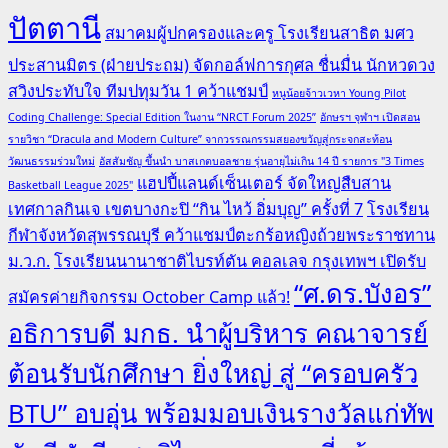
ปัตตานี
สมาคมผู้ปกครองและครู โรงเรียนสาธิต มศว
ประสานมิตร (ฝ่ายประถม) จัดกอล์ฟการกุศล ชื่นมื่น นักหวดวง
สวิงประทับใจ ทีมปทุมวัน 1 คว้าแชมป์
หนูน้อยจ้าวเวหา Young Pilot
Coding Challenge: Special Edition ในงาน “NRCT Forum 2025”
อักษรฯ จุฬาฯ เปิดสอน
รายวิชา “Dracula and Modern Culture” จากวรรณกรรมสยองขวัญสู่กระจกสะท้อน
วัฒนธรรมร่วมใหม่
อัสสัมชัญ ขึ้นนำ บาสเกตบอลชาย รุ่นอายุไม่เกิน 14 ปี รายการ "3 Times
แฮปปี้แลนด์เซ็นเตอร์ จัดใหญ่สืบสาน
Basketball League 2025"
เทศกาลกินเจ เขตบางกะปิ “กิน ไหว้ อิ่มบุญ” ครั้งที่ 7
โรงเรียน
กีฬาจังหวัดสุพรรณบุรี คว้าแชมป์ตะกร้อหญิงถ้วยพระราชทาน
ม.ว.ก.
โรงเรียนนานาชาติไบรท์ตัน คอลเลจ กรุงเทพฯ เปิดรับ
“ศ.ดร.บังอร”
สมัครค่ายกิจกรรม October Camp แล้ว!
อธิการบดี มกธ. นำผู้บริหาร คณาจารย์
ต้อนรับนักศึกษา ยิ่งใหญ่ สู่ “ครอบครัว
BTU” อบอุ่น พร้อมมอบเงินรางวัลแก่ทัพ