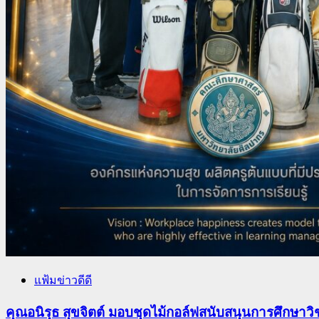
แฟ้มข่าวดีดี
คุณอนิรุธ สุขจิตต์ มอบชุดไม้กอล์ฟสนับสนุนการศึกษา