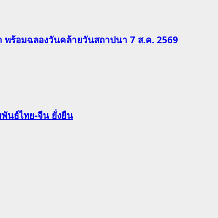
ีฬา พร้อมฉลองวันคล้ายวันสถาปนา 7 ส.ค. 2569
นธ์ไทย-จีน ยั่งยืน