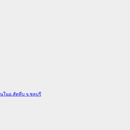
ในอ.สัตหีบ จ.ชลบุรี