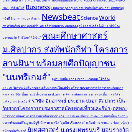
Brain Step คว้าอันดับ 5 ของโลก การแข่งขันหุ่นยนต์ World Robot Olympiad 2025 (WRO
Business
2025) ที่สิงคโปร์
Emperor penguin รวมรุ่นศิษย์เก่านักบาสฯ อัสสัมชัญ
Newsbeat
World
Science
คว้าที่ 3 บาสเกตบอล ถ้วย ค.
กท.คริสเตียน ควง ลูกแม่รำเพย คว้าชัยนัดแรก ฟุตบอลจตุรมิตรสามัคคีครั้งที่ 31 "สี่พี่น้อง
คณะศึกษาศาสตร์
ประคองรัก รักษ์โลกให้ยั่งยืน"
ม.ศิลปากร ส่งทัพนักกีฬา โครงการ
สานฝันฯ พร้อมลุยศึกปัญญาชน
"นนทรีเกมส์"
จุฬาฯ จับมือ The Ocean Cleanup ใช้กล้อง
และ AI วิเคราะห์ปริมาณและเส้นทางขยะในแม่น้ำ หวังวางแนวทางการจัดการขยะก่อนออก
ทะเล
ดร.วิชิต อิ่มอารมย์ นั่งประธาน ป.เอก การจัดการนันทนาการ การท่องเที่ยวและกีฬา
ดร.วิชิต อิ่มอารมย์ ประธาน ป.เอก ศิลปากร เป็น
ม.ศิลปากร อีกสมัย
วิทยากรโครงการอบรมอาสาสมัครท่องเที่ยวและกีฬา (อสทก.)
นักวิชาการจีน-นานาชาติร่วมเวทีเสวนาข้ามวัฒนธรรม ณ เมืองหนานผิง มณฑลฝูเจี้ยน สืบสาน
มรดกคำสอนปรัชญาเมธีจูซี
นักหวดวงสวิง "สุพศิน เรืองธรรม" ม.ศิลปากร ฉายแวว จ่อดาวรุ่งมุ่ง
นิเทศศาสตร์ ม.กรุงเทพธนบุรี มอบรางวัล
สู่นักกอล์ฟทีมชาติ