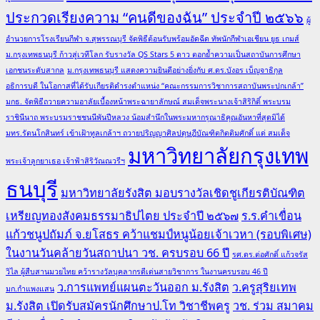
ประกวดเรียงความ “คนดีของฉัน” ประจำปี ๒๕๖๖
ผู้
อำนวยการโรงเรียนกีฬา จ.สุพรรณบุรี จัดพิธีต้อนรับพร้อมอัดฉีด ทัพนักกีฬาเอเชียน ยูธ เกมส์
ม.กรุงเทพธนบุรี ก้าวสู่เวทีโลก รับรางวัล QS Stars 5 ดาว ตอกย้ำความเป็นสถาบันการศึกษา
เอกชนระดับสากล
ม.กรุงเทพธนบุรี แสดงความยินดีอย่างยิ่งกับ ศ.ดร.บังอร เบ็ญจาธิกุล
อธิการบดี ในโอกาสที่ได้รับเกียรติดำรงตำแหน่ง “คณะกรรมการวิชาการสถาบันพระปกเกล้า”
มกธ. จัดพิธีถวายความอาลัยเบื้องหน้าพระฉายาลักษณ์ สมเด็จพระนางเจ้าสิริกิติ์ พระบรม
ราชินีนาถ พระบรมราชชนนีพันปีหลวง น้อมสำนึกในพระมหากรุณาธิคุณอันหาที่สุดมิได้
มทร.รัตนโกสินทร์ เข้าเฝ้าทูลเกล้าฯ ถวายปริญญาศิลปดุษฎีบัณฑิตกิตติมศักดิ์ แด่ สมเด็จ
มหาวิทยาลัยกรุงเทพ
พระเจ้าลูกยาเธอ เจ้าฟ้าสิริวัณณวรีฯ
ธนบุรี
มหาวิทยาลัยรังสิต มอบรางวัลเชิดชูเกียรติบัณฑิต
เหรียญทองสังคมธรรมาธิปไตย ประจำปี ๒๕๖๗
ร.ร.คำเขื่อน
แก้วชนูปถัมภ์ จ.ยโสธร คว้าแชมป์หนูน้อยเจ้าเวหา (รอบพิเศษ)
ในงานวันคล้ายวันสถาปนา วช. ครบรอบ 66 ปี
รศ.ดร.ต่อศักดิ์ แก้วจรัส
วิไล ผู้สืบสานมวยไทย คว้ารางวัลบุคลากรดีเด่นสายวิชาการ ในงานครบรอบ 46 ปี
ว.การแพทย์แผนตะวันออก ม.รังสิต
ว.ครูสุริยเทพ
มก.กำแพงแสน
ม.รังสิต เปิดรับสมัครนักศึกษาป.โท วิชาชีพครู
วช. ร่วม สมาคม