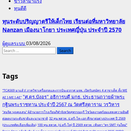
ข่าวล่ามาแรง
ทุนดีดี
ทุนระดับปริญญาตรีให้เด็กไทย เรียนต่อที่มหาวิทยาลัย
Nanzan เมืองนาโกยา ประเทศญี่ปุ่น ประจำปี 2570
ผู้ดูแลระบบ
03/08/2026
Search
for:
Tags
"TCAS69 มาแล้ว! ภาควิชาเครื่องกลและการบิน-อวกาศ มจพ. เปิดรับสมัคร 4 สาขาเด็ด ทั้ง ME
"ศ.ดร.บังอร" อธิการบดี มกธ. ประธานถวายผ้าพระ
AE I-ME I-AE"
กฐินพระราชทาน ประจำปี 2567 ณ วัดศรีสุดาราม วรวิหาร
"สมจิต บุญคงเสน" ผู้อำนวยการโรงเรียนกีฬาจังหวัดสุพรรณบุรี โชว์ผลงานพร้อมแสดงความยินดี
ต่อผลงานระดับชาติและนานาชาติ
32 ทุน พสวท. ป.ตรี–โท–เอก ศึกษาต่อต่างประเทศ ปี 2569
(ประเภทคัดเลือกเพิ่มเติม)
100 ทุน สควค. (ป.ตรี–โท) ปี 2569 สสวท. เฟ้นหา “ครู SMT รุ่นใหม่”