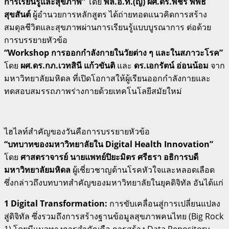
การเรียนรู้และสุขภาพ”
โดย
พล.อ.ท.(ญ) ผศ.ดร.พัชรี พิพิธ
สุขสันต์
ผู้อำนวยการหลักสูตร ได้ถ่ายทอดแนวคิดการสร้าง
สมดุลชีวิตและสุขภาพผ่านการเรียนรู้แบบบูรณาการ ต่อด้วย
การบรรยายหัวข้อ
“Workshop การออกกำลังกายในวัยต่าง ๆ และในสภาวะโรค”
โดย
ผศ.ดร.กภ.เวทสินี แก้วขันติ
และ
ดร.เอกรัตน์ อ่อนน้อม
จาก
มหาวิทยาลัยมหิดล ที่เปิดโอกาสให้ผู้เรียนออกกำลังกายและ
ทดสอบสมรรถภาพร่างกายด้วยเทคโนโลยีสมัยใหม่
ไฮไลท์สำคัญของวันคือการบรรยายหัวข้อ
“บทบาทของมหาวิทยาลัยใน Digital Health Innovation”
โดย
ศาสตราจารย์ นายแพทย์ปิยะมิตร ศรีธรา อธิการบดี
มหาวิทยาลัยมหิดล
ผู้เชี่ยวชาญด้านโรคหัวใจและหลอดเลือด
ซึ่งกล่าวถึงบทบาทสำคัญของมหาวิทยาลัยในยุคดิจิทัล อันได้แก่
1 Digital Transformation:
การขับเคลื่อนสู่การเปลี่ยนแปลง
สู่ดิจิทัล ซึ่งรวมถึงการสร้างฐานข้อมูลสุขภาพคนไทย (Big Rock
1) โดยมีแนวทางการสำคัญคือ การสร้าง Data Repository,