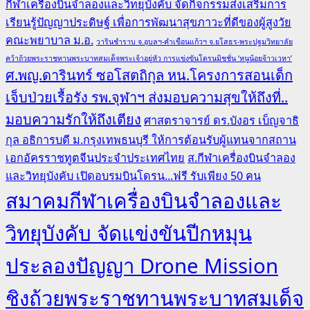
กีฬาเครื่องบินจำลองและวิทยุบังคับ จัดกิจกรรมส่งเสริมการ
เรียนรู้ปัญญาประดิษฐ์ เพื่อการพัฒนาสุขภาวะที่ดีของผู้สูงวัย
คณะพยาบาล ม.อ.
วารินชำราบ จ.อุบลฯ-คำเขื่อนแก้วฯ จ.ยโสธร-พระปฐมวิทยาลัย
คว้าถ้วยพระราชทานพระบาทสมเด็จพระเจ้าอยู่หัว การแข่งขันโดรนมิชชั่น ‘หนูน้อยจ้าวเวหา’
ศ.พญ.ดารินทร์ ซอโสตถิกุล หน.โครงการสอนเด็ก
เจ็บป่วยเรื้อรัง รพ.จุฬาฯ ส่งมอบความสุขให้ถึงที่..
มอบความรักให้ถึงเตียง
ศาสตราจารย์ ดร.บังอร เบ็ญจาธิ
กุล อธิการบดี ม.กรุงเทพธนบุรี ให้การต้อนรับผู้แทนจากสถาน
เอกอัครราชทูตจีนประจำประเทศไทย
ส.กีฬาเครื่องบินจำลอง
และวิทยุบังคับ เปิดอบรมบินโดรน...ฟรี รับเพียง 50 คน
สมาคมกีฬาเครื่องบินจำลองและ
วิทยุบังคับ จัดแข่งขันปีกหมุน
ประลองปัญญา Drone Mission
ชิงถ้วยพระราชทานพระบาทสมเด็จ