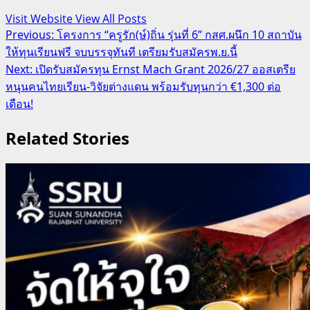
Visit Website
View All Posts
Post
Previous:
โครงการ “ครูรัก(ษ์)ถิ่น รุ่นที่ 6” กสศ.ผนึก 10 สถาบัน
ให้ทุนเรียนฟรี จบบรรจุทันที เตรียมรับสมัครพ.ย.นี้
navigation
Next:
เปิดรับสมัครทุน Ernst Mach Grant 2026/27 ออสเตรีย
หนุนคนไทยเรียน-วิจัยต่างแดน พร้อมรับทุนกว่า €1,300 ต่อ
เดือน!
Related Stories