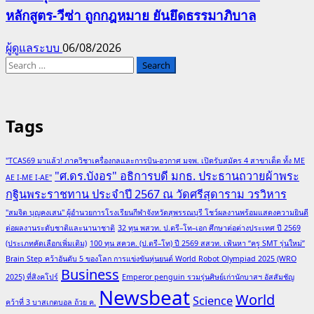
หลักสูตร-วีซ่า ถูกกฎหมาย ยันยึดธรรมาภิบาล
ผู้ดูแลระบบ
06/08/2026
Search
for:
Tags
"TCAS69 มาแล้ว! ภาควิชาเครื่องกลและการบิน-อวกาศ มจพ. เปิดรับสมัคร 4 สาขาเด็ด ทั้ง ME
"ศ.ดร.บังอร" อธิการบดี มกธ. ประธานถวายผ้าพระ
AE I-ME I-AE"
กฐินพระราชทาน ประจำปี 2567 ณ วัดศรีสุดาราม วรวิหาร
"สมจิต บุญคงเสน" ผู้อำนวยการโรงเรียนกีฬาจังหวัดสุพรรณบุรี โชว์ผลงานพร้อมแสดงความยินดี
ต่อผลงานระดับชาติและนานาชาติ
32 ทุน พสวท. ป.ตรี–โท–เอก ศึกษาต่อต่างประเทศ ปี 2569
(ประเภทคัดเลือกเพิ่มเติม)
100 ทุน สควค. (ป.ตรี–โท) ปี 2569 สสวท. เฟ้นหา “ครู SMT รุ่นใหม่”
Brain Step คว้าอันดับ 5 ของโลก การแข่งขันหุ่นยนต์ World Robot Olympiad 2025 (WRO
Business
2025) ที่สิงคโปร์
Emperor penguin รวมรุ่นศิษย์เก่านักบาสฯ อัสสัมชัญ
Newsbeat
World
Science
คว้าที่ 3 บาสเกตบอล ถ้วย ค.