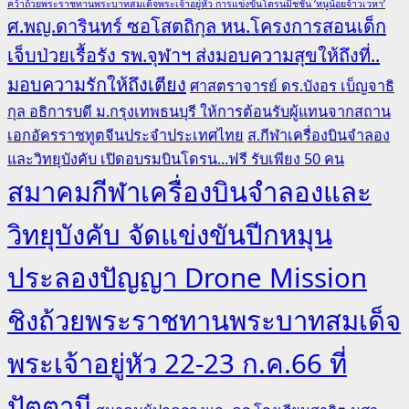
คว้าถ้วยพระราชทานพระบาทสมเด็จพระเจ้าอยู่หัว การแข่งขันโดรนมิชชั่น ‘หนูน้อยจ้าวเวหา’
ศ.พญ.ดารินทร์ ซอโสตถิกุล หน.โครงการสอนเด็ก
เจ็บป่วยเรื้อรัง รพ.จุฬาฯ ส่งมอบความสุขให้ถึงที่..
มอบความรักให้ถึงเตียง
ศาสตราจารย์ ดร.บังอร เบ็ญจาธิ
กุล อธิการบดี ม.กรุงเทพธนบุรี ให้การต้อนรับผู้แทนจากสถาน
เอกอัครราชทูตจีนประจำประเทศไทย
ส.กีฬาเครื่องบินจำลอง
และวิทยุบังคับ เปิดอบรมบินโดรน...ฟรี รับเพียง 50 คน
สมาคมกีฬาเครื่องบินจำลองและ
วิทยุบังคับ จัดแข่งขันปีกหมุน
ประลองปัญญา Drone Mission
ชิงถ้วยพระราชทานพระบาทสมเด็จ
พระเจ้าอยู่หัว 22-23 ก.ค.66 ที่
ปัตตานี