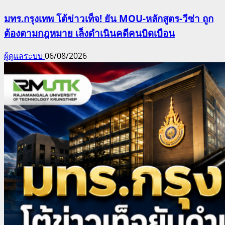
มทร.กรุงเทพ โต้ข่าวเท็จ! ยัน MOU-หลักสูตร-วีซ่า ถูก
ต้องตามกฎหมาย เล็งดำเนินคดีคนบิดเบือน
ผู้ดูแลระบบ
06/08/2026