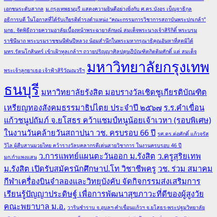
เอกชนระดับสากล
ม.กรุงเทพธนบุรี แสดงความยินดีอย่างยิ่งกับ ศ.ดร.บังอร เบ็ญจาธิกุล
อธิการบดี ในโอกาสที่ได้รับเกียรติดำรงตำแหน่ง “คณะกรรมการวิชาการสถาบันพระปกเกล้า”
มกธ. จัดพิธีถวายความอาลัยเบื้องหน้าพระฉายาลักษณ์ สมเด็จพระนางเจ้าสิริกิติ์ พระบรม
ราชินีนาถ พระบรมราชชนนีพันปีหลวง น้อมสำนึกในพระมหากรุณาธิคุณอันหาที่สุดมิได้
มทร.รัตนโกสินทร์ เข้าเฝ้าทูลเกล้าฯ ถวายปริญญาศิลปดุษฎีบัณฑิตกิตติมศักดิ์ แด่ สมเด็จ
มหาวิทยาลัยกรุงเทพ
พระเจ้าลูกยาเธอ เจ้าฟ้าสิริวัณณวรีฯ
ธนบุรี
มหาวิทยาลัยรังสิต มอบรางวัลเชิดชูเกียรติบัณฑิต
เหรียญทองสังคมธรรมาธิปไตย ประจำปี ๒๕๖๗
ร.ร.คำเขื่อน
แก้วชนูปถัมภ์ จ.ยโสธร คว้าแชมป์หนูน้อยเจ้าเวหา (รอบพิเศษ)
ในงานวันคล้ายวันสถาปนา วช. ครบรอบ 66 ปี
รศ.ดร.ต่อศักดิ์ แก้วจรัส
วิไล ผู้สืบสานมวยไทย คว้ารางวัลบุคลากรดีเด่นสายวิชาการ ในงานครบรอบ 46 ปี
ว.การแพทย์แผนตะวันออก ม.รังสิต
ว.ครูสุริยเทพ
มก.กำแพงแสน
ม.รังสิต เปิดรับสมัครนักศึกษาป.โท วิชาชีพครู
วช. ร่วม สมาคม
กีฬาเครื่องบินจำลองและวิทยุบังคับ จัดกิจกรรมส่งเสริมการ
เรียนรู้ปัญญาประดิษฐ์ เพื่อการพัฒนาสุขภาวะที่ดีของผู้สูงวัย
คณะพยาบาล ม.อ.
วารินชำราบ จ.อุบลฯ-คำเขื่อนแก้วฯ จ.ยโสธร-พระปฐมวิทยาลัย