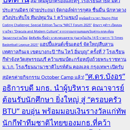
สมาคมผู้ปกครองและครู โรงเรียนสาธิต มศว
ประสานมิตร (ฝ่ายประถม) จัดกอล์ฟการกุศล ชื่นมื่น นักหวดวง
สวิงประทับใจ ทีมปทุมวัน 1 คว้าแชมป์
หนูน้อยจ้าวเวหา Young Pilot
Coding Challenge: Special Edition ในงาน “NRCT Forum 2025”
อักษรฯ จุฬาฯ เปิดสอน
รายวิชา “Dracula and Modern Culture” จากวรรณกรรมสยองขวัญสู่กระจกสะท้อน
วัฒนธรรมร่วมใหม่
อัสสัมชัญ ขึ้นนำ บาสเกตบอลชาย รุ่นอายุไม่เกิน 14 ปี รายการ "3 Times
แฮปปี้แลนด์เซ็นเตอร์ จัดใหญ่สืบสาน
Basketball League 2025"
เทศกาลกินเจ เขตบางกะปิ “กิน ไหว้ อิ่มบุญ” ครั้งที่ 7
โรงเรียน
กีฬาจังหวัดสุพรรณบุรี คว้าแชมป์ตะกร้อหญิงถ้วยพระราชทาน
ม.ว.ก.
โรงเรียนนานาชาติไบรท์ตัน คอลเลจ กรุงเทพฯ เปิดรับ
“ศ.ดร.บังอร”
สมัครค่ายกิจกรรม October Camp แล้ว!
อธิการบดี มกธ. นำผู้บริหาร คณาจารย์
ต้อนรับนักศึกษา ยิ่งใหญ่ สู่ “ครอบครัว
BTU” อบอุ่น พร้อมมอบเงินรางวัลแก่ทัพ
นักกีฬาทีมชาติไทยของมกธ.ที่คว้า