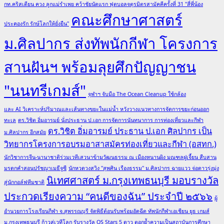
กท.คริสเตียน ควง ลูกแม่รำเพย คว้าชัยนัดแรก ฟุตบอลจตุรมิตรสามัคคีครั้งที่ 31 "สี่พี่น้อง
คณะศึกษาศาสตร์
ประคองรัก รักษ์โลกให้ยั่งยืน"
ม.ศิลปากร ส่งทัพนักกีฬา โครงการ
สานฝันฯ พร้อมลุยศึกปัญญาชน
"นนทรีเกมส์"
จุฬาฯ จับมือ The Ocean Cleanup ใช้กล้อง
และ AI วิเคราะห์ปริมาณและเส้นทางขยะในแม่น้ำ หวังวางแนวทางการจัดการขยะก่อนออก
ทะเล
ดร.วิชิต อิ่มอารมย์ นั่งประธาน ป.เอก การจัดการนันทนาการ การท่องเที่ยวและกีฬา
ดร.วิชิต อิ่มอารมย์ ประธาน ป.เอก ศิลปากร เป็น
ม.ศิลปากร อีกสมัย
วิทยากรโครงการอบรมอาสาสมัครท่องเที่ยวและกีฬา (อสทก.)
นักวิชาการจีน-นานาชาติร่วมเวทีเสวนาข้ามวัฒนธรรม ณ เมืองหนานผิง มณฑลฝูเจี้ยน สืบสาน
มรดกคำสอนปรัชญาเมธีจูซี
นักหวดวงสวิง "สุพศิน เรืองธรรม" ม.ศิลปากร ฉายแวว จ่อดาวรุ่งมุ่ง
นิเทศศาสตร์ ม.กรุงเทพธนบุรี มอบรางวัล
สู่นักกอล์ฟทีมชาติ
ประกวดเรียงความ “คนดีของฉัน” ประจำปี ๒๕๖๖
ผู้
อำนวยการโรงเรียนกีฬา จ.สุพรรณบุรี จัดพิธีต้อนรับพร้อมอัดฉีด ทัพนักกีฬาเอเชียน ยูธ เกมส์
ม.กรุงเทพธนบุรี ก้าวสู่เวทีโลก รับรางวัล QS Stars 5 ดาว ตอกย้ำความเป็นสถาบันการศึกษา