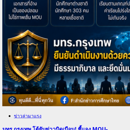
ข่าวล่ามาแรง
มทร.กรุงเทพ โต้ยับข่าวบิดเบือน! ชี้แจง MOU-