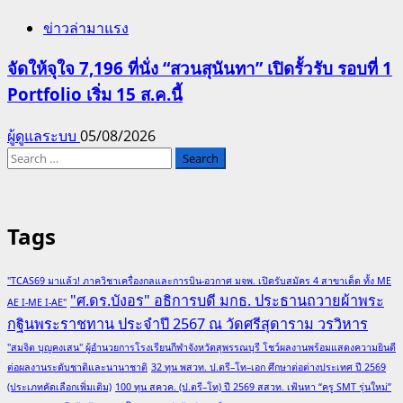
ข่าวล่ามาแรง
จัดให้จุใจ 7,196 ที่นั่ง “สวนสุนันทา” เปิดรั้วรับ รอบที่ 1
Portfolio เริ่ม 15 ส.ค.นี้
ผู้ดูแลระบบ
05/08/2026
Search
for:
Tags
"TCAS69 มาแล้ว! ภาควิชาเครื่องกลและการบิน-อวกาศ มจพ. เปิดรับสมัคร 4 สาขาเด็ด ทั้ง ME
"ศ.ดร.บังอร" อธิการบดี มกธ. ประธานถวายผ้าพระ
AE I-ME I-AE"
กฐินพระราชทาน ประจำปี 2567 ณ วัดศรีสุดาราม วรวิหาร
"สมจิต บุญคงเสน" ผู้อำนวยการโรงเรียนกีฬาจังหวัดสุพรรณบุรี โชว์ผลงานพร้อมแสดงความยินดี
ต่อผลงานระดับชาติและนานาชาติ
32 ทุน พสวท. ป.ตรี–โท–เอก ศึกษาต่อต่างประเทศ ปี 2569
(ประเภทคัดเลือกเพิ่มเติม)
100 ทุน สควค. (ป.ตรี–โท) ปี 2569 สสวท. เฟ้นหา “ครู SMT รุ่นใหม่”