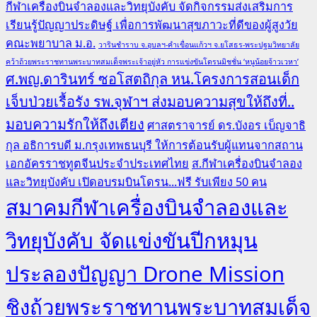
กีฬาเครื่องบินจำลองและวิทยุบังคับ จัดกิจกรรมส่งเสริมการ
เรียนรู้ปัญญาประดิษฐ์ เพื่อการพัฒนาสุขภาวะที่ดีของผู้สูงวัย
คณะพยาบาล ม.อ.
วารินชำราบ จ.อุบลฯ-คำเขื่อนแก้วฯ จ.ยโสธร-พระปฐมวิทยาลัย
คว้าถ้วยพระราชทานพระบาทสมเด็จพระเจ้าอยู่หัว การแข่งขันโดรนมิชชั่น ‘หนูน้อยจ้าวเวหา’
ศ.พญ.ดารินทร์ ซอโสตถิกุล หน.โครงการสอนเด็ก
เจ็บป่วยเรื้อรัง รพ.จุฬาฯ ส่งมอบความสุขให้ถึงที่..
มอบความรักให้ถึงเตียง
ศาสตราจารย์ ดร.บังอร เบ็ญจาธิ
กุล อธิการบดี ม.กรุงเทพธนบุรี ให้การต้อนรับผู้แทนจากสถาน
เอกอัครราชทูตจีนประจำประเทศไทย
ส.กีฬาเครื่องบินจำลอง
และวิทยุบังคับ เปิดอบรมบินโดรน...ฟรี รับเพียง 50 คน
สมาคมกีฬาเครื่องบินจำลองและ
วิทยุบังคับ จัดแข่งขันปีกหมุน
ประลองปัญญา Drone Mission
ชิงถ้วยพระราชทานพระบาทสมเด็จ