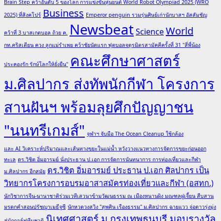
Brain Step คว้าอันดับ 5 ของโลก การแข่งขันหุ่นยนต์ World Robot Olympiad 2025 (WRO
Business
2025) ที่สิงคโปร์
Emperor penguin รวมรุ่นศิษย์เก่านักบาสฯ อัสสัมชัญ
Newsbeat
World
Science
คว้าที่ 3 บาสเกตบอล ถ้วย ค.
กท.คริสเตียน ควง ลูกแม่รำเพย คว้าชัยนัดแรก ฟุตบอลจตุรมิตรสามัคคีครั้งที่ 31 "สี่พี่น้อง
คณะศึกษาศาสตร์
ประคองรัก รักษ์โลกให้ยั่งยืน"
ม.ศิลปากร ส่งทัพนักกีฬา โครงการ
สานฝันฯ พร้อมลุยศึกปัญญาชน
"นนทรีเกมส์"
จุฬาฯ จับมือ The Ocean Cleanup ใช้กล้อง
และ AI วิเคราะห์ปริมาณและเส้นทางขยะในแม่น้ำ หวังวางแนวทางการจัดการขยะก่อนออก
ทะเล
ดร.วิชิต อิ่มอารมย์ นั่งประธาน ป.เอก การจัดการนันทนาการ การท่องเที่ยวและกีฬา
ดร.วิชิต อิ่มอารมย์ ประธาน ป.เอก ศิลปากร เป็น
ม.ศิลปากร อีกสมัย
วิทยากรโครงการอบรมอาสาสมัครท่องเที่ยวและกีฬา (อสทก.)
นักวิชาการจีน-นานาชาติร่วมเวทีเสวนาข้ามวัฒนธรรม ณ เมืองหนานผิง มณฑลฝูเจี้ยน สืบสาน
มรดกคำสอนปรัชญาเมธีจูซี
นักหวดวงสวิง "สุพศิน เรืองธรรม" ม.ศิลปากร ฉายแวว จ่อดาวรุ่งมุ่ง
นิเทศศาสตร์ ม.กรุงเทพธนบุรี มอบรางวัล
สู่นักกอล์ฟทีมชาติ