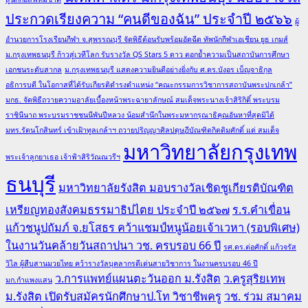
ประกวดเรียงความ “คนดีของฉัน” ประจำปี ๒๕๖๖
ผู้
อำนวยการโรงเรียนกีฬา จ.สุพรรณบุรี จัดพิธีต้อนรับพร้อมอัดฉีด ทัพนักกีฬาเอเชียน ยูธ เกมส์
ม.กรุงเทพธนบุรี ก้าวสู่เวทีโลก รับรางวัล QS Stars 5 ดาว ตอกย้ำความเป็นสถาบันการศึกษา
เอกชนระดับสากล
ม.กรุงเทพธนบุรี แสดงความยินดีอย่างยิ่งกับ ศ.ดร.บังอร เบ็ญจาธิกุล
อธิการบดี ในโอกาสที่ได้รับเกียรติดำรงตำแหน่ง “คณะกรรมการวิชาการสถาบันพระปกเกล้า”
มกธ. จัดพิธีถวายความอาลัยเบื้องหน้าพระฉายาลักษณ์ สมเด็จพระนางเจ้าสิริกิติ์ พระบรม
ราชินีนาถ พระบรมราชชนนีพันปีหลวง น้อมสำนึกในพระมหากรุณาธิคุณอันหาที่สุดมิได้
มทร.รัตนโกสินทร์ เข้าเฝ้าทูลเกล้าฯ ถวายปริญญาศิลปดุษฎีบัณฑิตกิตติมศักดิ์ แด่ สมเด็จ
มหาวิทยาลัยกรุงเทพ
พระเจ้าลูกยาเธอ เจ้าฟ้าสิริวัณณวรีฯ
ธนบุรี
มหาวิทยาลัยรังสิต มอบรางวัลเชิดชูเกียรติบัณฑิต
เหรียญทองสังคมธรรมาธิปไตย ประจำปี ๒๕๖๗
ร.ร.คำเขื่อน
แก้วชนูปถัมภ์ จ.ยโสธร คว้าแชมป์หนูน้อยเจ้าเวหา (รอบพิเศษ)
ในงานวันคล้ายวันสถาปนา วช. ครบรอบ 66 ปี
รศ.ดร.ต่อศักดิ์ แก้วจรัส
วิไล ผู้สืบสานมวยไทย คว้ารางวัลบุคลากรดีเด่นสายวิชาการ ในงานครบรอบ 46 ปี
ว.การแพทย์แผนตะวันออก ม.รังสิต
ว.ครูสุริยเทพ
มก.กำแพงแสน
ม.รังสิต เปิดรับสมัครนักศึกษาป.โท วิชาชีพครู
วช. ร่วม สมาคม