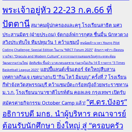
พระเจ้าอยู่หัว 22-23 ก.ค.66 ที่
ปัตตานี
สมาคมผู้ปกครองและครู โรงเรียนสาธิต มศว
ประสานมิตร (ฝ่ายประถม) จัดกอล์ฟการกุศล ชื่นมื่น นักหวดวง
สวิงประทับใจ ทีมปทุมวัน 1 คว้าแชมป์
หนูน้อยจ้าวเวหา Young Pilot
Coding Challenge: Special Edition ในงาน “NRCT Forum 2025”
อักษรฯ จุฬาฯ เปิดสอน
รายวิชา “Dracula and Modern Culture” จากวรรณกรรมสยองขวัญสู่กระจกสะท้อน
วัฒนธรรมร่วมใหม่
อัสสัมชัญ ขึ้นนำ บาสเกตบอลชาย รุ่นอายุไม่เกิน 14 ปี รายการ "3 Times
แฮปปี้แลนด์เซ็นเตอร์ จัดใหญ่สืบสาน
Basketball League 2025"
เทศกาลกินเจ เขตบางกะปิ “กิน ไหว้ อิ่มบุญ” ครั้งที่ 7
โรงเรียน
กีฬาจังหวัดสุพรรณบุรี คว้าแชมป์ตะกร้อหญิงถ้วยพระราชทาน
ม.ว.ก.
โรงเรียนนานาชาติไบรท์ตัน คอลเลจ กรุงเทพฯ เปิดรับ
“ศ.ดร.บังอร”
สมัครค่ายกิจกรรม October Camp แล้ว!
อธิการบดี มกธ. นำผู้บริหาร คณาจารย์
ต้อนรับนักศึกษา ยิ่งใหญ่ สู่ “ครอบครัว