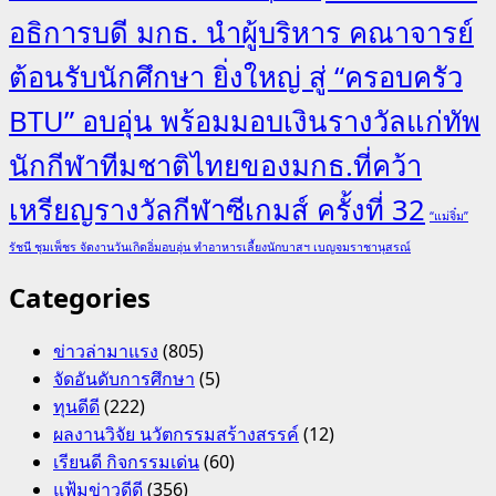
อธิการบดี มกธ. นำผู้บริหาร คณาจารย์
ต้อนรับนักศึกษา ยิ่งใหญ่ สู่ “ครอบครัว
BTU” อบอุ่น พร้อมมอบเงินรางวัลแก่ทัพ
นักกีฬาทีมชาติไทยของมกธ.ที่คว้า
เหรียญรางวัลกีฬาซีเกมส์ ครั้งที่ 32
“แม่จิ๋ม”
รัชนี ชุมเพ็ชร จัดงานวันเกิดอิ่มอบอุ่น ทำอาหารเลี้ยงนักบาสฯ เบญจมราชานุสรณ์
Categories
ข่าวล่ามาแรง
(805)
จัดอันดับการศึกษา
(5)
ทุนดีดี
(222)
ผลงานวิจัย นวัตกรรมสร้างสรรค์
(12)
เรียนดี กิจกรรมเด่น
(60)
แฟ้มข่าวดีดี
(356)