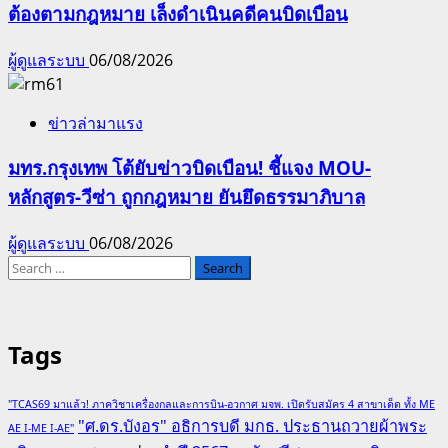
ต้องตามกฎหมาย เล็งดำเนินคดีคนบิดเบือน
ผู้ดูแลระบบ
06/08/2026
ข่าวล่ามาแรง
มทร.กรุงเทพ โต้ยับข่าวบิดเบือน! ชี้แจง MOU-
หลักสูตร-วีซ่า ถูกกฎหมาย ยันยึดธรรมาภิบาล
ผู้ดูแลระบบ
06/08/2026
Search
for:
Tags
"TCAS69 มาแล้ว! ภาควิชาเครื่องกลและการบิน-อวกาศ มจพ. เปิดรับสมัคร 4 สาขาเด็ด ทั้ง ME
"ศ.ดร.บังอร" อธิการบดี มกธ. ประธานถวายผ้าพระ
AE I-ME I-AE"