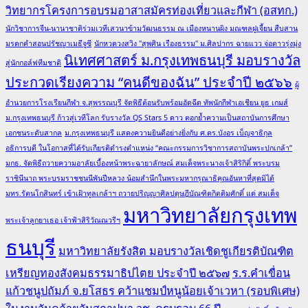
วิทยากรโครงการอบรมอาสาสมัครท่องเที่ยวและกีฬา (อสทก.)
นักวิชาการจีน-นานาชาติร่วมเวทีเสวนาข้ามวัฒนธรรม ณ เมืองหนานผิง มณฑลฝูเจี้ยน สืบสาน
มรดกคำสอนปรัชญาเมธีจูซี
นักหวดวงสวิง "สุพศิน เรืองธรรม" ม.ศิลปากร ฉายแวว จ่อดาวรุ่งมุ่ง
นิเทศศาสตร์ ม.กรุงเทพธนบุรี มอบรางวัล
สู่นักกอล์ฟทีมชาติ
ประกวดเรียงความ “คนดีของฉัน” ประจำปี ๒๕๖๖
ผู้
อำนวยการโรงเรียนกีฬา จ.สุพรรณบุรี จัดพิธีต้อนรับพร้อมอัดฉีด ทัพนักกีฬาเอเชียน ยูธ เกมส์
ม.กรุงเทพธนบุรี ก้าวสู่เวทีโลก รับรางวัล QS Stars 5 ดาว ตอกย้ำความเป็นสถาบันการศึกษา
เอกชนระดับสากล
ม.กรุงเทพธนบุรี แสดงความยินดีอย่างยิ่งกับ ศ.ดร.บังอร เบ็ญจาธิกุล
อธิการบดี ในโอกาสที่ได้รับเกียรติดำรงตำแหน่ง “คณะกรรมการวิชาการสถาบันพระปกเกล้า”
มกธ. จัดพิธีถวายความอาลัยเบื้องหน้าพระฉายาลักษณ์ สมเด็จพระนางเจ้าสิริกิติ์ พระบรม
ราชินีนาถ พระบรมราชชนนีพันปีหลวง น้อมสำนึกในพระมหากรุณาธิคุณอันหาที่สุดมิได้
มทร.รัตนโกสินทร์ เข้าเฝ้าทูลเกล้าฯ ถวายปริญญาศิลปดุษฎีบัณฑิตกิตติมศักดิ์ แด่ สมเด็จ
มหาวิทยาลัยกรุงเทพ
พระเจ้าลูกยาเธอ เจ้าฟ้าสิริวัณณวรีฯ
ธนบุรี
มหาวิทยาลัยรังสิต มอบรางวัลเชิดชูเกียรติบัณฑิต
เหรียญทองสังคมธรรมาธิปไตย ประจำปี ๒๕๖๗
ร.ร.คำเขื่อน
แก้วชนูปถัมภ์ จ.ยโสธร คว้าแชมป์หนูน้อยเจ้าเวหา (รอบพิเศษ)