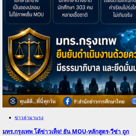
ข่าวล่ามาแรง
มทร.กรุงเทพ โต้ข่าวเท็จ! ยัน MOU-หลักสูตร-วีซ่า ถูก