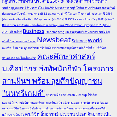
กฐินพระราชทาน ประจำปี 2567 ณ วัดศรีสุดาราม วรวิหาร
"สมจิต บุญคงเสน" ผู้อำนวยการโรงเรียนกีฬาจังหวัดสุพรรณบุรี โชว์ผลงานพร้อมแสดงความยินดี
ต่อผลงานระดับชาติและนานาชาติ
32 ทุน พสวท. ป.ตรี–โท–เอก ศึกษาต่อต่างประเทศ ปี 2569
(ประเภทคัดเลือกเพิ่มเติม)
100 ทุน สควค. (ป.ตรี–โท) ปี 2569 สสวท. เฟ้นหา “ครู SMT รุ่นใหม่”
Brain Step คว้าอันดับ 5 ของโลก การแข่งขันหุ่นยนต์ World Robot Olympiad 2025 (WRO
Business
2025) ที่สิงคโปร์
Emperor penguin รวมรุ่นศิษย์เก่านักบาสฯ อัสสัมชัญ
Newsbeat
World
Science
คว้าที่ 3 บาสเกตบอล ถ้วย ค.
กท.คริสเตียน ควง ลูกแม่รำเพย คว้าชัยนัดแรก ฟุตบอลจตุรมิตรสามัคคีครั้งที่ 31 "สี่พี่น้อง
คณะศึกษาศาสตร์
ประคองรัก รักษ์โลกให้ยั่งยืน"
ม.ศิลปากร ส่งทัพนักกีฬา โครงการ
สานฝันฯ พร้อมลุยศึกปัญญาชน
"นนทรีเกมส์"
จุฬาฯ จับมือ The Ocean Cleanup ใช้กล้อง
และ AI วิเคราะห์ปริมาณและเส้นทางขยะในแม่น้ำ หวังวางแนวทางการจัดการขยะก่อนออก
ทะเล
ดร.วิชิต อิ่มอารมย์ นั่งประธาน ป.เอก การจัดการนันทนาการ การท่องเที่ยวและกีฬา
ดร.วิชิต อิ่มอารมย์ ประธาน ป.เอก ศิลปากร เป็น
ม.ศิลปากร อีกสมัย