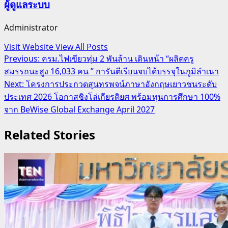
ผู้ดูแลระบบ
Administrator
Visit Website
View All Posts
Post
Previous:
ครม.ไฟเขียวทุ่ม 2 พันล้าน เดินหน้า “ผลิตครู
สมรรถนะสูง 16,033 คน ” การันตีเรียนจบได้บรรจุในภูมิลำเนา
navigation
Next:
โครงการประกวดสุนทรพจน์ภาษาอังกฤษเยาวชนระดับ
ประเทศ 2026 โอกาสชิงโล่เกียรติยศ พร้อมทุนการศึกษา 100%
จาก BeWise Global Exchange April 2027
Related Stories