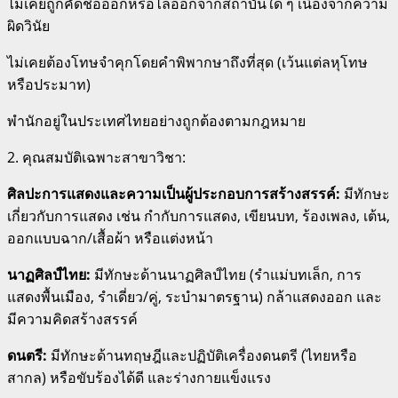
ไม่เคยถูกคัดชื่อออกหรือไล่ออกจากสถาบันใด ๆ เนื่องจากความ
ผิดวินัย
ไม่เคยต้องโทษจำคุกโดยคำพิพากษาถึงที่สุด (เว้นแต่ลหุโทษ
หรือประมาท)
พำนักอยู่ในประเทศไทยอย่างถูกต้องตามกฎหมาย
2.
คุณสมบัติเฉพาะสาขาวิชา:
ศิลปะการแสดงและความเป็นผู้ประกอบการสร้างสรรค์:
มีทักษะ
เกี่ยวกับการแสดง เช่น กำกับการแสดง, เขียนบท, ร้องเพลง, เต้น,
ออกแบบฉาก/เสื้อผ้า หรือแต่งหน้า
นาฏศิลป์ไทย:
มีทักษะด้านนาฏศิลป์ไทย (รำแม่บทเล็ก, การ
แสดงพื้นเมือง, รำเดี่ยว/คู่, ระบำมาตรฐาน) กล้าแสดงออก และ
มีความคิดสร้างสรรค์
ดนตรี:
มีทักษะด้านทฤษฎีและปฏิบัติเครื่องดนตรี (ไทยหรือ
สากล) หรือขับร้องได้ดี และร่างกายแข็งแรง