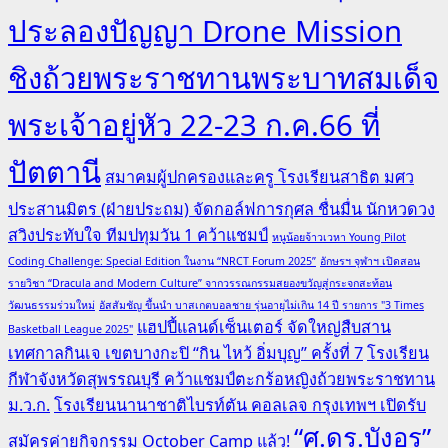
ประลองปัญญา Drone Mission
ชิงถ้วยพระราชทานพระบาทสมเด็จ
พระเจ้าอยู่หัว 22-23 ก.ค.66 ที่
ปัตตานี
สมาคมผู้ปกครองและครู โรงเรียนสาธิต มศว
ประสานมิตร (ฝ่ายประถม) จัดกอล์ฟการกุศล ชื่นมื่น นักหวดวง
สวิงประทับใจ ทีมปทุมวัน 1 คว้าแชมป์
หนูน้อยจ้าวเวหา Young Pilot
Coding Challenge: Special Edition ในงาน “NRCT Forum 2025”
อักษรฯ จุฬาฯ เปิดสอน
รายวิชา “Dracula and Modern Culture” จากวรรณกรรมสยองขวัญสู่กระจกสะท้อน
วัฒนธรรมร่วมใหม่
อัสสัมชัญ ขึ้นนำ บาสเกตบอลชาย รุ่นอายุไม่เกิน 14 ปี รายการ "3 Times
แฮปปี้แลนด์เซ็นเตอร์ จัดใหญ่สืบสาน
Basketball League 2025"
เทศกาลกินเจ เขตบางกะปิ “กิน ไหว้ อิ่มบุญ” ครั้งที่ 7
โรงเรียน
กีฬาจังหวัดสุพรรณบุรี คว้าแชมป์ตะกร้อหญิงถ้วยพระราชทาน
ม.ว.ก.
โรงเรียนนานาชาติไบรท์ตัน คอลเลจ กรุงเทพฯ เปิดรับ
“ศ.ดร.บังอร”
สมัครค่ายกิจกรรม October Camp แล้ว!