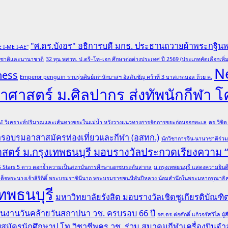
"ศ.ดร.บังอร" อธิการบดี มกธ. ประธานถวายผ้าพระกฐิน
E I-ME I-AE"
ับชาติและนานาชาติ
32 ทุน พสวท. ป.ตรี–โท–เอก ศึกษาต่อต่างประเทศ ปี 2569 (ประเภทคัดเลือกเพิ่ม
N
ness
Emperor penguin รวมรุ่นศิษย์เก่านักบาสฯ อัสสัมชัญ คว้าที่ 3 บาสเกตบอล ถ้วย ค.
ศาสตร์ ม.ศิลปากร ส่งทัพนักกีฬา 
 AI วิเคราะห์ปริมาณและเส้นทางขยะในแม่น้ำ หวังวางแนวทางการจัดการขยะก่อนออกทะเล
ดร.วิชิ
การอบรมอาสาสมัครท่องเที่ยวและกีฬา (อสทก.)
นักวิชาการจีน-นานาชาติร่ว
าสตร์ ม.กรุงเทพธนบุรี มอบรางวัลประกวดเรียงความ
ล QS Stars 5 ดาว ตอกย้ำความเป็นสถาบันการศึกษาเอกชนระดับสากล
ม.กรุงเทพธนบุรี แสดงความยินดีอ
ด็จพระนางเจ้าสิริกิติ์ พระบรมราชินีนาถ พระบรมราชชนนีพันปีหลวง น้อมสำนึกในพระมหากรุณาธิคุณ
ทพธนบุรี
มหาวิทยาลัยรังสิต มอบรางวัลเชิดชูเกียรติบั
 ในงานวันคล้ายวันสถาปนา วช. ครบรอบ 66 ปี
รศ.ดร.ต่อศักดิ์ แก้วจรัสวิไ
รับสมัครนักศึกษาป.โท วิชาชีพครู
วช. ร่วม สมาคมกีฬาเครื่องบินจำล