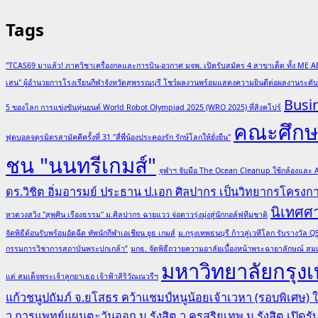
Tags
"TCAS69 มาแล้ว! ภาควิชาเครื่องกลและการบิน-อวกาศ มจพ. เปิดรับสมัคร 4 สาขาเด็ด ทั้ง ME A
เสน" ผู้อำนวยการโรงเรียนกีฬาจังหวัดสุพรรณบุรี โชว์ผลงานพร้อมแสดงความยินดีต่อผลงานระด
Busi
5 ของโลก การแข่งขันหุ่นยนต์ World Robot Olympiad 2025 (WRO 2025) ที่สิงคโปร์
คณะศึกษา
ฟุตบอลจตุรมิตรสามัคคีครั้งที่ 31 "สี่พี่น้องประคองรัก รักษ์โลกให้ยั่งยืน"
ชน "นนทรีเกมส์"
จุฬาฯ จับมือ The Ocean Cleanup ใช้กล้องและ
ดร.วิชิต อิ่มอารมย์ ประธาน ป.เอก ศิลปากร เป็นวิทยากรโครง
นิเทศศ
หวดวงสวิง "สุพศิน เรืองธรรม" ม.ศิลปากร ฉายแวว จ่อดาวรุ่งมุ่งสู่นักกอล์ฟทีมชาติ
จัดพิธีต้อนรับพร้อมอัดฉีด ทัพนักกีฬาเอเชียน ยูธ เกมส์
ม.กรุงเทพธนบุรี ก้าวสู่เวทีโลก รับรางวั
กรรมการวิชาการสถาบันพระปกเกล้า”
มกธ. จัดพิธีถวายความอาลัยเบื้องหน้าพระฉายาลักษณ์ สมเ
มหาวิทยาลัยกรุงเ
แด่ สมเด็จพระเจ้าลูกยาเธอ เจ้าฟ้าสิริวัณณวรีฯ
แก้วชนูปถัมภ์ จ.ยโสธร คว้าแชมป์หนูน้อยเจ้าเวหา (รอบพิเศษ)
ว.การแพทย์แผนตะวันออก ม.รังสิต
ว.ครูสุริยเทพ ม.รังสิต เปิด