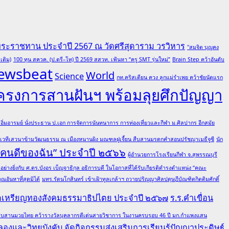
พระราชทาน ประจำปี 2567 ณ วัดศรีสุดาราม วรวิหาร
"สมจิต บุญคง
เติม)
100 ทุน สควค. (ป.ตรี–โท) ปี 2569 สสวท. เฟ้นหา “ครู SMT รุ่นใหม่”
Brain Step คว้าอันดับ
ewsbeat
World
Science
กท.คริสเตียน ควง ลูกแม่รำเพย คว้าชัยนัดแรก
โครงการสานฝันฯ พร้อมลุยศึกปัญญา
ต อิ่มอารมย์ นั่งประธาน ป.เอก การจัดการนันทนาการ การท่องเที่ยวและกีฬา ม.ศิลปากร อีกสมัย
มเวทีเสวนาข้ามวัฒนธรรม ณ เมืองหนานผิง มณฑลฝูเจี้ยน สืบสานมรดกคำสอนปรัชญาเมธีจูซี
นัก
 “คนดีของฉัน” ประจำปี ๒๕๖๖
ผู้อำนวยการโรงเรียนกีฬา จ.สุพรรณบุรี
ย่างยิ่งกับ ศ.ดร.บังอร เบ็ญจาธิกุล อธิการบดี ในโอกาสที่ได้รับเกียรติดำรงตำแหน่ง “คณะ
อันหาที่สุดมิได้
มทร.รัตนโกสินทร์ เข้าเฝ้าทูลเกล้าฯ ถวายปริญญาศิลปดุษฎีบัณฑิตกิตติมศักดิ์
ณฑิตเหรียญทองสังคมธรรมาธิปไตย ประจำปี ๒๕๖๗
ร.ร.คำเขื่อน
ล ผู้สืบสานมวยไทย คว้ารางวัลบุคลากรดีเด่นสายวิชาการ ในงานครบรอบ 46 ปี มก.กำแพงแสน
องและวิทยุบังคับ จัดกิจกรรมส่งเสริมการเรียนรู้ปัญญาประดิษฐ์