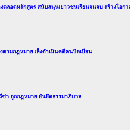
องตลอดหลักสูตร สนับสนุนเยาวชนเรียนจนจบ สร้างโอกาส
ต้องตามกฎหมาย เล็งดำเนินคดีคนบิดเบือน
-วีซ่า ถูกกฎหมาย ยันยึดธรรมาภิบาล