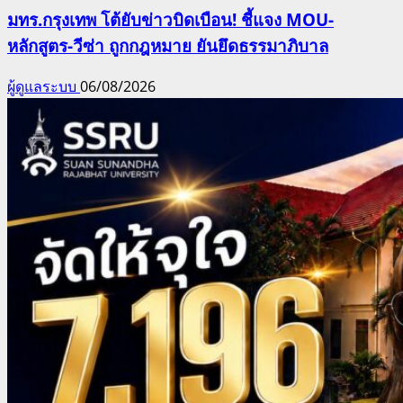
มทร.กรุงเทพ โต้ยับข่าวบิดเบือน! ชี้แจง MOU-
หลักสูตร-วีซ่า ถูกกฎหมาย ยันยึดธรรมาภิบาล
ผู้ดูแลระบบ
06/08/2026