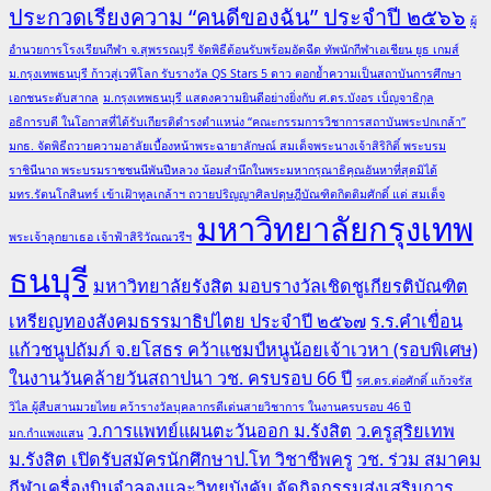
ประกวดเรียงความ “คนดีของฉัน” ประจำปี ๒๕๖๖
ผู้
อำนวยการโรงเรียนกีฬา จ.สุพรรณบุรี จัดพิธีต้อนรับพร้อมอัดฉีด ทัพนักกีฬาเอเชียน ยูธ เกมส์
ม.กรุงเทพธนบุรี ก้าวสู่เวทีโลก รับรางวัล QS Stars 5 ดาว ตอกย้ำความเป็นสถาบันการศึกษา
เอกชนระดับสากล
ม.กรุงเทพธนบุรี แสดงความยินดีอย่างยิ่งกับ ศ.ดร.บังอร เบ็ญจาธิกุล
อธิการบดี ในโอกาสที่ได้รับเกียรติดำรงตำแหน่ง “คณะกรรมการวิชาการสถาบันพระปกเกล้า”
มกธ. จัดพิธีถวายความอาลัยเบื้องหน้าพระฉายาลักษณ์ สมเด็จพระนางเจ้าสิริกิติ์ พระบรม
ราชินีนาถ พระบรมราชชนนีพันปีหลวง น้อมสำนึกในพระมหากรุณาธิคุณอันหาที่สุดมิได้
มทร.รัตนโกสินทร์ เข้าเฝ้าทูลเกล้าฯ ถวายปริญญาศิลปดุษฎีบัณฑิตกิตติมศักดิ์ แด่ สมเด็จ
มหาวิทยาลัยกรุงเทพ
พระเจ้าลูกยาเธอ เจ้าฟ้าสิริวัณณวรีฯ
ธนบุรี
มหาวิทยาลัยรังสิต มอบรางวัลเชิดชูเกียรติบัณฑิต
เหรียญทองสังคมธรรมาธิปไตย ประจำปี ๒๕๖๗
ร.ร.คำเขื่อน
แก้วชนูปถัมภ์ จ.ยโสธร คว้าแชมป์หนูน้อยเจ้าเวหา (รอบพิเศษ)
ในงานวันคล้ายวันสถาปนา วช. ครบรอบ 66 ปี
รศ.ดร.ต่อศักดิ์ แก้วจรัส
วิไล ผู้สืบสานมวยไทย คว้ารางวัลบุคลากรดีเด่นสายวิชาการ ในงานครบรอบ 46 ปี
ว.การแพทย์แผนตะวันออก ม.รังสิต
ว.ครูสุริยเทพ
มก.กำแพงแสน
ม.รังสิต เปิดรับสมัครนักศึกษาป.โท วิชาชีพครู
วช. ร่วม สมาคม
กีฬาเครื่องบินจำลองและวิทยุบังคับ จัดกิจกรรมส่งเสริมการ