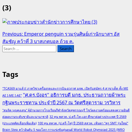
(3)
Post
Previous:
Emperor penguin รวมรุ่นศิษย์เก่านักบาสฯ อัส
สัมชัญ คว้าที่ 3 บาสเกตบอล ถ้วย ค.
navigation
Search
for:
Tags
"TCAS69 มาแล้ว! ภาควิชาเครื่องกลและการบิน-อวกาศ มจพ. เปิดรับสมัคร 4 สาขาเด็ด ทั้ง ME
"ศ.ดร.บังอร" อธิการบดี มกธ. ประธานถวายผ้าพระ
AE I-ME I-AE"
กฐินพระราชทาน ประจำปี 2567 ณ วัดศรีสุดาราม วรวิหาร
"สมจิต บุญคงเสน" ผู้อำนวยการโรงเรียนกีฬาจังหวัดสุพรรณบุรี โชว์ผลงานพร้อมแสดงความยินดี
ต่อผลงานระดับชาติและนานาชาติ
32 ทุน พสวท. ป.ตรี–โท–เอก ศึกษาต่อต่างประเทศ ปี 2569
(ประเภทคัดเลือกเพิ่มเติม)
100 ทุน สควค. (ป.ตรี–โท) ปี 2569 สสวท. เฟ้นหา “ครู SMT รุ่นใหม่”
Brain Step คว้าอันดับ 5 ของโลก การแข่งขันหุ่นยนต์ World Robot Olympiad 2025 (WRO