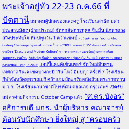
พระเจ้าอยู่หัว 22-23 ก.ค.66 ที่
ปัตตานี
สมาคมผู้ปกครองและครู โรงเรียนสาธิต มศว
ประสานมิตร (ฝ่ายประถม) จัดกอล์ฟการกุศล ชื่นมื่น นักหวดวง
สวิงประทับใจ ทีมปทุมวัน 1 คว้าแชมป์
หนูน้อยจ้าวเวหา Young Pilot
Coding Challenge: Special Edition ในงาน “NRCT Forum 2025”
อักษรฯ จุฬาฯ เปิดสอน
รายวิชา “Dracula and Modern Culture” จากวรรณกรรมสยองขวัญสู่กระจกสะท้อน
วัฒนธรรมร่วมใหม่
อัสสัมชัญ ขึ้นนำ บาสเกตบอลชาย รุ่นอายุไม่เกิน 14 ปี รายการ "3 Times
แฮปปี้แลนด์เซ็นเตอร์ จัดใหญ่สืบสาน
Basketball League 2025"
เทศกาลกินเจ เขตบางกะปิ “กิน ไหว้ อิ่มบุญ” ครั้งที่ 7
โรงเรียน
กีฬาจังหวัดสุพรรณบุรี คว้าแชมป์ตะกร้อหญิงถ้วยพระราชทาน
ม.ว.ก.
โรงเรียนนานาชาติไบรท์ตัน คอลเลจ กรุงเทพฯ เปิดรับ
“ศ.ดร.บังอร”
สมัครค่ายกิจกรรม October Camp แล้ว!
อธิการบดี มกธ. นำผู้บริหาร คณาจารย์
ต้อนรับนักศึกษา ยิ่งใหญ่ สู่ “ครอบครัว