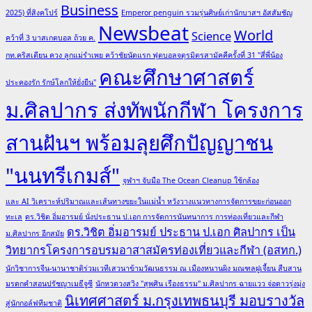
Business
2025) ที่สิงคโปร์
Emperor penguin รวมรุ่นศิษย์เก่านักบาสฯ อัสสัมชัญ
Newsbeat
World
Science
คว้าที่ 3 บาสเกตบอล ถ้วย ค.
กท.คริสเตียน ควง ลูกแม่รำเพย คว้าชัยนัดแรก ฟุตบอลจตุรมิตรสามัคคีครั้งที่ 31 "สี่พี่น้อง
คณะศึกษาศาสตร์
ประคองรัก รักษ์โลกให้ยั่งยืน"
ม.ศิลปากร ส่งทัพนักกีฬา โครงการ
สานฝันฯ พร้อมลุยศึกปัญญาชน
"นนทรีเกมส์"
จุฬาฯ จับมือ The Ocean Cleanup ใช้กล้อง
และ AI วิเคราะห์ปริมาณและเส้นทางขยะในแม่น้ำ หวังวางแนวทางการจัดการขยะก่อนออก
ทะเล
ดร.วิชิต อิ่มอารมย์ นั่งประธาน ป.เอก การจัดการนันทนาการ การท่องเที่ยวและกีฬา
ดร.วิชิต อิ่มอารมย์ ประธาน ป.เอก ศิลปากร เป็น
ม.ศิลปากร อีกสมัย
วิทยากรโครงการอบรมอาสาสมัครท่องเที่ยวและกีฬา (อสทก.)
นักวิชาการจีน-นานาชาติร่วมเวทีเสวนาข้ามวัฒนธรรม ณ เมืองหนานผิง มณฑลฝูเจี้ยน สืบสาน
มรดกคำสอนปรัชญาเมธีจูซี
นักหวดวงสวิง "สุพศิน เรืองธรรม" ม.ศิลปากร ฉายแวว จ่อดาวรุ่งมุ่ง
นิเทศศาสตร์ ม.กรุงเทพธนบุรี มอบรางวัล
สู่นักกอล์ฟทีมชาติ