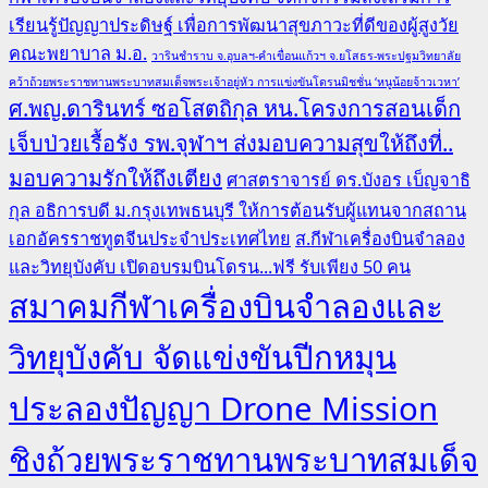
เรียนรู้ปัญญาประดิษฐ์ เพื่อการพัฒนาสุขภาวะที่ดีของผู้สูงวัย
คณะพยาบาล ม.อ.
วารินชำราบ จ.อุบลฯ-คำเขื่อนแก้วฯ จ.ยโสธร-พระปฐมวิทยาลัย
คว้าถ้วยพระราชทานพระบาทสมเด็จพระเจ้าอยู่หัว การแข่งขันโดรนมิชชั่น ‘หนูน้อยจ้าวเวหา’
ศ.พญ.ดารินทร์ ซอโสตถิกุล หน.โครงการสอนเด็ก
เจ็บป่วยเรื้อรัง รพ.จุฬาฯ ส่งมอบความสุขให้ถึงที่..
มอบความรักให้ถึงเตียง
ศาสตราจารย์ ดร.บังอร เบ็ญจาธิ
กุล อธิการบดี ม.กรุงเทพธนบุรี ให้การต้อนรับผู้แทนจากสถาน
เอกอัครราชทูตจีนประจำประเทศไทย
ส.กีฬาเครื่องบินจำลอง
และวิทยุบังคับ เปิดอบรมบินโดรน...ฟรี รับเพียง 50 คน
สมาคมกีฬาเครื่องบินจำลองและ
วิทยุบังคับ จัดแข่งขันปีกหมุน
ประลองปัญญา Drone Mission
ชิงถ้วยพระราชทานพระบาทสมเด็จ