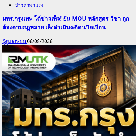
ข่าวล่ามาแรง
มทร.กรุงเทพ โต้ข่าวเท็จ! ยัน MOU-หลักสูตร-วีซ่า ถูก
ต้องตามกฎหมาย เล็งดำเนินคดีคนบิดเบือน
ผู้ดูแลระบบ
06/08/2026