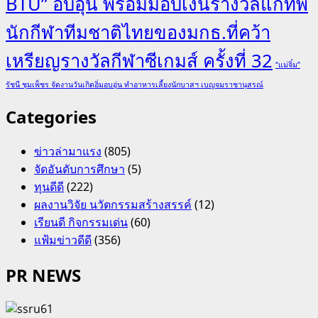
BTU” อบอุ่น พร้อมมอบเงินรางวัลแก่ทัพ
นักกีฬาทีมชาติไทยของมกธ.ที่คว้า
เหรียญรางวัลกีฬาซีเกมส์ ครั้งที่ 32
“แม่จิ๋ม”
รัชนี ชุมเพ็ชร จัดงานวันเกิดอิ่มอบอุ่น ทำอาหารเลี้ยงนักบาสฯ เบญจมราชานุสรณ์
Categories
ข่าวล่ามาแรง
(805)
จัดอันดับการศึกษา
(5)
ทุนดีดี
(222)
ผลงานวิจัย นวัตกรรมสร้างสรรค์
(12)
เรียนดี กิจกรรมเด่น
(60)
แฟ้มข่าวดีดี
(356)
PR NEWS