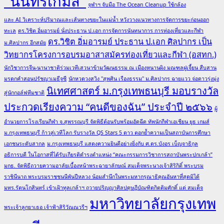
"นนทรีเกมส์"
จุฬาฯ จับมือ The Ocean Cleanup ใช้กล้อง
และ AI วิเคราะห์ปริมาณและเส้นทางขยะในแม่น้ำ หวังวางแนวทางการจัดการขยะก่อนออก
ทะเล
ดร.วิชิต อิ่มอารมย์ นั่งประธาน ป.เอก การจัดการนันทนาการ การท่องเที่ยวและกีฬา
ดร.วิชิต อิ่มอารมย์ ประธาน ป.เอก ศิลปากร เป็น
ม.ศิลปากร อีกสมัย
วิทยากรโครงการอบรมอาสาสมัครท่องเที่ยวและกีฬา (อสทก.)
นักวิชาการจีน-นานาชาติร่วมเวทีเสวนาข้ามวัฒนธรรม ณ เมืองหนานผิง มณฑลฝูเจี้ยน สืบสาน
มรดกคำสอนปรัชญาเมธีจูซี
นักหวดวงสวิง "สุพศิน เรืองธรรม" ม.ศิลปากร ฉายแวว จ่อดาวรุ่งมุ่ง
นิเทศศาสตร์ ม.กรุงเทพธนบุรี มอบรางวัล
สู่นักกอล์ฟทีมชาติ
ประกวดเรียงความ “คนดีของฉัน” ประจำปี ๒๕๖๖
ผู้
อำนวยการโรงเรียนกีฬา จ.สุพรรณบุรี จัดพิธีต้อนรับพร้อมอัดฉีด ทัพนักกีฬาเอเชียน ยูธ เกมส์
ม.กรุงเทพธนบุรี ก้าวสู่เวทีโลก รับรางวัล QS Stars 5 ดาว ตอกย้ำความเป็นสถาบันการศึกษา
เอกชนระดับสากล
ม.กรุงเทพธนบุรี แสดงความยินดีอย่างยิ่งกับ ศ.ดร.บังอร เบ็ญจาธิกุล
อธิการบดี ในโอกาสที่ได้รับเกียรติดำรงตำแหน่ง “คณะกรรมการวิชาการสถาบันพระปกเกล้า”
มกธ. จัดพิธีถวายความอาลัยเบื้องหน้าพระฉายาลักษณ์ สมเด็จพระนางเจ้าสิริกิติ์ พระบรม
ราชินีนาถ พระบรมราชชนนีพันปีหลวง น้อมสำนึกในพระมหากรุณาธิคุณอันหาที่สุดมิได้
มทร.รัตนโกสินทร์ เข้าเฝ้าทูลเกล้าฯ ถวายปริญญาศิลปดุษฎีบัณฑิตกิตติมศักดิ์ แด่ สมเด็จ
มหาวิทยาลัยกรุงเทพ
พระเจ้าลูกยาเธอ เจ้าฟ้าสิริวัณณวรีฯ