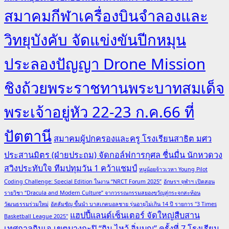
สมาคมกีฬาเครื่องบินจำลองและ
วิทยุบังคับ จัดแข่งขันปีกหมุน
ประลองปัญญา Drone Mission
ชิงถ้วยพระราชทานพระบาทสมเด็จ
พระเจ้าอยู่หัว 22-23 ก.ค.66 ที่
ปัตตานี
สมาคมผู้ปกครองและครู โรงเรียนสาธิต มศว
ประสานมิตร (ฝ่ายประถม) จัดกอล์ฟการกุศล ชื่นมื่น นักหวดวง
สวิงประทับใจ ทีมปทุมวัน 1 คว้าแชมป์
หนูน้อยจ้าวเวหา Young Pilot
Coding Challenge: Special Edition ในงาน “NRCT Forum 2025”
อักษรฯ จุฬาฯ เปิดสอน
รายวิชา “Dracula and Modern Culture” จากวรรณกรรมสยองขวัญสู่กระจกสะท้อน
วัฒนธรรมร่วมใหม่
อัสสัมชัญ ขึ้นนำ บาสเกตบอลชาย รุ่นอายุไม่เกิน 14 ปี รายการ "3 Times
แฮปปี้แลนด์เซ็นเตอร์ จัดใหญ่สืบสาน
Basketball League 2025"
เทศกาลกินเจ เขตบางกะปิ “กิน ไหว้ อิ่มบุญ” ครั้งที่ 7
โรงเรียน