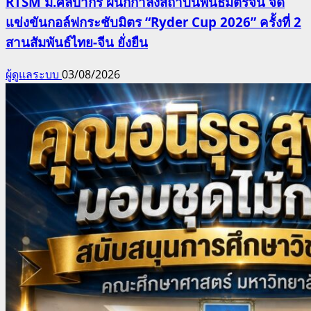
RTSM ม.ศิลปากร ผนึกกำลังสถาบันพันธมิตรจีน จัด
แข่งขันกอล์ฟกระชับมิตร “Ryder Cup 2026” ครั้งที่ 2
สานสัมพันธ์ไทย-จีน ยั่งยืน
ผู้ดูแลระบบ
03/08/2026