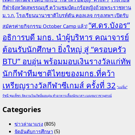
กีฬาจังหวัดสุพรรณบุรี คว้าแชมป์ตะกร้อหญิงถ้วยพระราชทาน
ม.ว.ก.
โรงเรียนนานาชาติไบรท์ตัน คอลเลจ กรุงเทพฯ เปิดรับ
“ศ.ดร.บังอร”
สมัครค่ายกิจกรรม October Camp แล้ว!
อธิการบดี มกธ. นำผู้บริหาร คณาจารย์
ต้อนรับนักศึกษา ยิ่งใหญ่ สู่ “ครอบครัว
BTU” อบอุ่น พร้อมมอบเงินรางวัลแก่ทัพ
นักกีฬาทีมชาติไทยของมกธ.ที่คว้า
เหรียญรางวัลกีฬาซีเกมส์ ครั้งที่ 32
“แม่จิ๋ม”
รัชนี ชุมเพ็ชร จัดงานวันเกิดอิ่มอบอุ่น ทำอาหารเลี้ยงนักบาสฯ เบญจมราชานุสรณ์
Categories
ข่าวล่ามาแรง
(805)
จัดอันดับการศึกษา
(5)