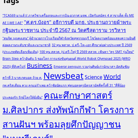
Tags
"TCAS69 มาแล้ว! ภาควิชาเครื่องกลและการบิน-อวกาศ มจพ. เปิดรับสมัคร 4 สาขาเด็ด ทั้ง ME
"ศ.ดร.บังอร" อธิการบดี มกธ. ประธานถวายผ้าพระ
AE I-ME I-AE"
กฐินพระราชทาน ประจำปี 2567 ณ วัดศรีสุดาราม วรวิหาร
"สมจิต บุญคงเสน" ผู้อำนวยการโรงเรียนกีฬาจังหวัดสุพรรณบุรี โชว์ผลงานพร้อมแสดงความยินดี
ต่อผลงานระดับชาติและนานาชาติ
32 ทุน พสวท. ป.ตรี–โท–เอก ศึกษาต่อต่างประเทศ ปี 2569
(ประเภทคัดเลือกเพิ่มเติม)
100 ทุน สควค. (ป.ตรี–โท) ปี 2569 สสวท. เฟ้นหา “ครู SMT รุ่นใหม่”
Brain Step คว้าอันดับ 5 ของโลก การแข่งขันหุ่นยนต์ World Robot Olympiad 2025 (WRO
Business
2025) ที่สิงคโปร์
Emperor penguin รวมรุ่นศิษย์เก่านักบาสฯ อัสสัมชัญ
Newsbeat
World
Science
คว้าที่ 3 บาสเกตบอล ถ้วย ค.
กท.คริสเตียน ควง ลูกแม่รำเพย คว้าชัยนัดแรก ฟุตบอลจตุรมิตรสามัคคีครั้งที่ 31 "สี่พี่น้อง
คณะศึกษาศาสตร์
ประคองรัก รักษ์โลกให้ยั่งยืน"
ม.ศิลปากร ส่งทัพนักกีฬา โครงการ
สานฝันฯ พร้อมลุยศึกปัญญาชน