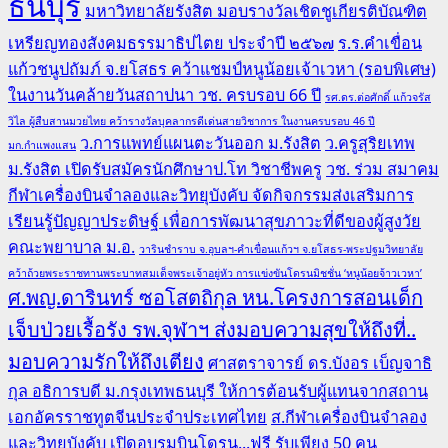
ธนบุรี
มหาวิทยาลัยรังสิต มอบรางวัลเชิดชูเกียรติบัณฑิต
เหรียญทองสังคมธรรมาธิปไตย ประจำปี ๒๕๖๗
ร.ร.คำเขื่อน
แก้วชนูปถัมภ์ จ.ยโสธร คว้าแชมป์หนูน้อยเจ้าเวหา (รอบพิเศษ)
ในงานวันคล้ายวันสถาปนา วช. ครบรอบ 66 ปี
รศ.ดร.ต่อศักดิ์ แก้วจรัส
วิไล ผู้สืบสานมวยไทย คว้ารางวัลบุคลากรดีเด่นสายวิชาการ ในงานครบรอบ 46 ปี
ว.การแพทย์แผนตะวันออก ม.รังสิต
ว.ครูสุริยเทพ
มก.กำแพงแสน
ม.รังสิต เปิดรับสมัครนักศึกษาป.โท วิชาชีพครู
วช. ร่วม สมาคม
กีฬาเครื่องบินจำลองและวิทยุบังคับ จัดกิจกรรมส่งเสริมการ
เรียนรู้ปัญญาประดิษฐ์ เพื่อการพัฒนาสุขภาวะที่ดีของผู้สูงวัย
คณะพยาบาล ม.อ.
วารินชำราบ จ.อุบลฯ-คำเขื่อนแก้วฯ จ.ยโสธร-พระปฐมวิทยาลัย
คว้าถ้วยพระราชทานพระบาทสมเด็จพระเจ้าอยู่หัว การแข่งขันโดรนมิชชั่น ‘หนูน้อยจ้าวเวหา’
ศ.พญ.ดารินทร์ ซอโสตถิกุล หน.โครงการสอนเด็ก
เจ็บป่วยเรื้อรัง รพ.จุฬาฯ ส่งมอบความสุขให้ถึงที่..
มอบความรักให้ถึงเตียง
ศาสตราจารย์ ดร.บังอร เบ็ญจาธิ
กุล อธิการบดี ม.กรุงเทพธนบุรี ให้การต้อนรับผู้แทนจากสถาน
เอกอัครราชทูตจีนประจำประเทศไทย
ส.กีฬาเครื่องบินจำลอง
และวิทยุบังคับ เปิดอบรมบินโดรน...ฟรี รับเพียง 50 คน